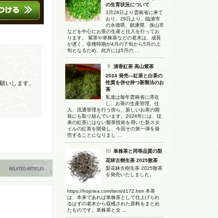
の生育状況について
3月28日より雲南省に来て
おり、29日より、臨滄市
の永德県、鎮康県、保山市
などを中心にお茶の生産と仕入を行ってお
ります。 紫茶や単株茶などの老木は、成長
が遅く、収穫時期が4月の下旬から5月の上
旬となるため、此方には5月の …
清香紅茶 高山紫茶
2024 発売―紅茶と白茶の
願いします。
性質を併せ持つ新製法のお
茶
私達は毎年雲南省に滞在
し、お茶の生産管理、仕
入、流通管理を行う傍ら、新しいお茶の開
発にも取り組んでいます。2024年には、従
来の紅茶にはない製茶技術を用いた新スタ
イルの紅茶を開発し、今回その第一弾を発
売することになりまし …
単株茶と同等品質の梨
花林古樹生茶 2025散茶
梨花林古樹生茶 2025散茶
を発売いたしました。
https://hojotea.com/item/d172.htm 本茶
は、本来であれば単株茶として仕上げられ
るはずの老木から収穫された原料をまとめ
たものです。単株茶と全 …