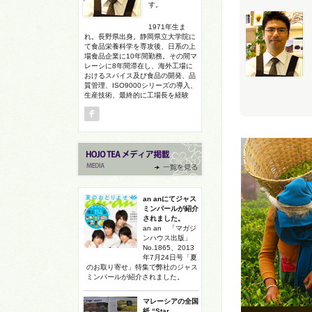
す。
1971年生ま
れ。長野県出身。静岡県立大学院に
て食品栄養科学を専攻後、日系の上
場食品企業に10年間勤務。その間マ
レーシに8年間滞在し、海外工場に
おけるスパイス及び食品の開発、品
質管理、ISO9000シリーズの導入、
生産技術、最終的に工場長を経験
an anにてジャス
ミンパールが紹介
されました。
an an 「マガジ
ンハウス出版」
No.1865、2013
年7月24日号「夏
のお取り寄せ」特集で弊社のジャス
ミンパールが紹介されました。
マレーシアの全国
紙 “Star