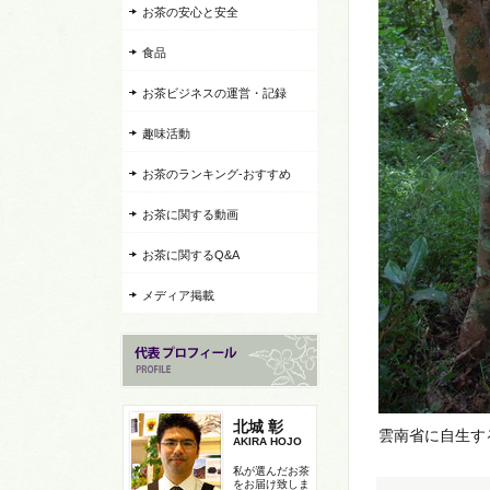
お茶の安心と安全
食品
お茶ビジネスの運営・記録
趣味活動
お茶のランキング-おすすめ
お茶に関する動画
お茶に関するQ&A
メディア掲載
北城 彰
雲南省に自生す
AKIRA HOJO
私が選んだお茶
をお届け致しま