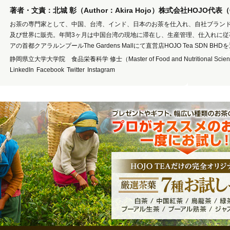
著者・文責：北城 彰（Author：Akira Hojo）株式会社HOJO代表
お茶の専門家として、中国、台湾、インド、日本のお茶を仕入れ、自社ブラン
及び世界に販売。年間3ヶ月は中国台湾の現地に滞在し、生産管理、仕入れに従
アの首都クアラルンプールThe Gardens Mallにて直営店HOJO Tea SDN BH
静岡県立大学大学院 食品栄養科学 修士（Master of Food and Nutritional Scie
LinkedIn
Facebook
Twitter
Instagram