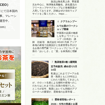
急須は無名異上赤、野坂還
（CEO）
元を中心に、秋津無名異酸化、炭化還元の
フリーカップやマグカップなど各種茶器が
ドにて日本国内
入荷しております。詳細はぜひ当社ウェブ
サイトをご覧ください。 https …
事。マレーシ
Dを運営中。
クアラルンプー
ルでお茶のワークシ
nces）
ョップ開催
中国茶の品質の物差
しを学ぶ ワークショ
ップ（日本語） 講
師 北城 彰 株式会社 HOJO 代表 アジア
各地の産地で品質設計と生産管理を手がけ
るお茶の専門家 ワークショップについて お
茶の「おいしさ」と「質」を体系的に理解
…
熟茶散茶3種 1週間限
定予約販売: 締め切り5月
14日
私達はこれまでプーアル生
茶・熟茶ともに15年以上
にわたり販売してきました
が、小ロット生産による個性や産地へのこ
だわりはこれまで主に生茶の領域でした。
ところが近年、熟茶においても同様のアプ
ローチへの要望が、雲南省のお茶市場 …
雲南省現地レポート
2026：今年の気候とお茶