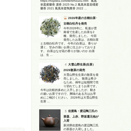
https://hojotea.com/item/houou.htm 鳳凰
単叢蜜蘭香 濃香 2025 No.2 鳳凰単叢老欉蜜
蘭香 2021 鳳凰単叢鴨糞香 2022 …
2026年産の古樹白茶･
古樹白牡丹を発売
今年2026年に、私達が雲
南省で生産した白茶を2
種、発売しました。 今回
発売したお茶は、古樹白茶
と古樹白牡丹です。 今年の白茶は、香りが
濃く、甘みの強いお茶に仕上がっておりま
す。 白茶はなぜ花の香りが強いのか 白茶
は、生 …
大雪山野生茶(生茶）
2026散茶の発売
大雪山野生生茶の散茶を発
売しました。 散茶は希少
なため、例年は短期間で売
り切れてしまうお茶です。
今年は比較的多めに入手しましたが、動き
の速いお茶ですので、興味のある方はお早
めにご検討ください。 2026年は大雪山野生
生茶 …
佐渡島・渡辺陶三氏の
茶器、上赤、野坂還元他が
入荷
新潟県佐渡島の渡辺陶三氏
の茶器が入荷しました。