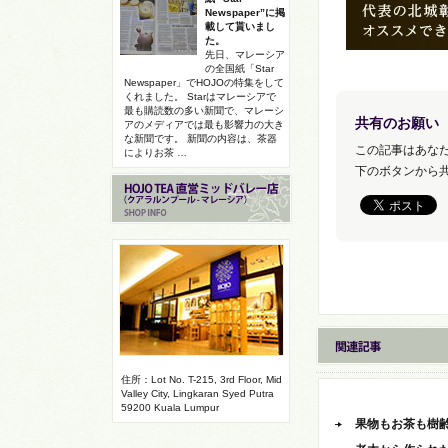
Newspaper”に掲
載して貰いまし
た。
先日、マレーシア
の全国紙「Star
Newspaper」でHOJOの特集をして
くれました。 Starはマレーシアで
最も購読数の多い新聞で、マレーシ
共有のお願い
アのメディアでは最も影響力の大き
な新聞です。 新聞の内容は、茶器
この記事はあな
によりお茶 …
下のボタンから
住所：Lot No. T-215, 3rd Floor, Mid
Valley City, Lingkaran Syed Putra
59200 Kuala Lumpur
果物もお茶も樹