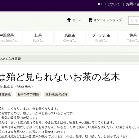
HOJOについて
｜
お問い
ホーム
オンラインショップ
決める各種要素
は殆ど見られないお茶の老木
 By
北城 彰（Akira Hojo）
各種要素
お茶の木の樹齢
原料茶葉の品質
ほど、太くなり、また、根も長くなります。
に苦労するのは、根がしっかりと張っているからです。
、養分の吸収能力が増します。
能力は、古い木ほど優れており、ゆえに老木は強い喉越しをお茶に与えてくれます。
、老木は限定的にしか残っておりません。年をとった木は美味しいお茶を作らない、収量が落ちる、
園では３０年経つと、お茶の木は植かえられます。
の生産地域などには一部老木が残っております。今後、是非、取り扱いたいと思っております。