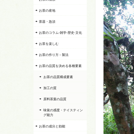
お茶の産地
茶器・急須
お茶のコラム-雑学-歴史-文化
お茶を楽しむ
お茶の作り方－製法
お茶の品質を決める各種要素
お茶の品質構成要素
加工の質
原料茶葉の品質
味覚の感度・テイスティン
グ能力
お茶の成分と効能