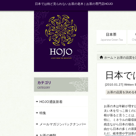
日本では殆ど見られないお茶の老木 | お茶の専門店HOJO
ホーム
>
お茶の品質を
日本で
[2010.01.27] Written
お茶の品質を決める
HOJO通販新着
お茶の木は年齢が増す
太い木を引っこ抜くの
特集
根が張ると言うことは
特に、ミネラルの吸収
メールマガジンバックナンバー
残念ながら日本の場合
由から日本の多くの茶
ただ、岐阜県や宇治茶
お茶の種類