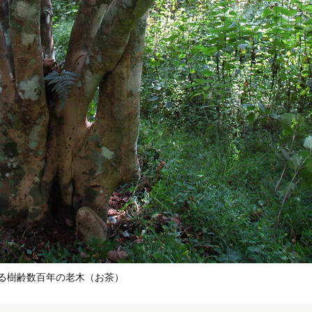
る樹齢数百年の老木（お茶）