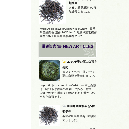
類発売
各種の鳳凰単叢を5種
類発売しました。
https://hojotea.com/item/houou.htm 鳳凰
単叢蜜蘭香 濃香 2025 No.2 鳳凰単叢老欉蜜
蘭香 2021 鳳凰単叢鴨糞香 2022 …
最新の記事 NEW ARTICLES
2026年産の高山白茶を
発売
当店で人気の白茶の一つ、
高山白茶を発売しました。
https://hojotea.com/item/w30.htm 高山白茶
は、臨滄市永徳県の白岩山にある、標高
2300m付近の茶園で収穫されたお茶から作
られた白茶です。 …
鳳凰単叢烏龍茶を5種
類発売
各種の鳳凰単叢を5種類発
売しました。