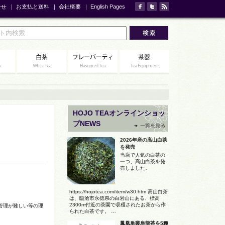
合せ
｜
お支払と送料
｜
会社概要
｜
English Pages
HOJO TEAオンラインショッ
プNEWS
2026年産の高山白茶
を発売
当店で人気の白茶の
一つ、高山白茶を発
売しました。
https://hojotea.com/item/w30.htm 高山白茶
は、臨滄市永徳県の白岩山にある、標高
2300m付近の茶園で収穫されたお茶から作
管理が難しい等の理
られた白茶です。 …
鳳凰単叢烏龍茶を5種