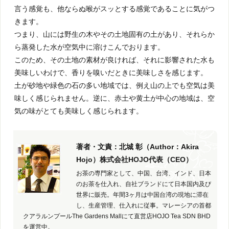
言う感覚も、他ならぬ喉がスッとする感覚であることに気がつ
きます。
つまり、山には野生の木やその土地固有の土があり、それらか
ら蒸発した水が空気中に溶けこんでおります。
このため、その土地の素材が良ければ、それに影響された水も
美味しいわけで、香りを嗅いだときに美味しさを感じます。
土が砂地や緑色の石の多い地域では、例え山の上でも空気は美
味しく感じられません。逆に、赤土や黄土が中心の地域は、空
気の味がとても美味しく感じられます。
著者・文責：北城 彰（Author：Akira
Hojo）株式会社HOJO代表（CEO）
お茶の専門家として、中国、台湾、インド、日本
のお茶を仕入れ、自社ブランドにて日本国内及び
世界に販売。年間3ヶ月は中国台湾の現地に滞在
し、生産管理、仕入れに従事。マレーシアの首都
クアラルンプールThe Gardens Mallにて直営店HOJO Tea SDN BHD
を運営中。