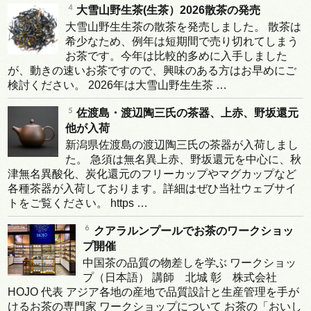
大雪山野生茶(生茶）2026散茶の発売
大雪山野生生茶の散茶を発売しました。 散茶は
希少なため、例年は短期間で売り切れてしまう
お茶です。今年は比較的多めに入手しました
が、動きの速いお茶ですので、興味のある方はお早めにご
検討ください。 2026年は大雪山野生生茶 …
佐渡島・渡辺陶三氏の茶器、上赤、野坂還元
他が入荷
新潟県佐渡島の渡辺陶三氏の茶器が入荷しまし
た。 急須は無名異上赤、野坂還元を中心に、秋
津無名異酸化、炭化還元のフリーカップやマグカップなど
各種茶器が入荷しております。詳細はぜひ当社ウェブサイ
トをご覧ください。 https …
クアラルンプールでお茶のワークショッ
プ開催
中国茶の品質の物差しを学ぶ ワークショッ
プ（日本語） 講師 北城 彰 株式会社
HOJO 代表 アジア各地の産地で品質設計と生産管理を手が
けるお茶の専門家 ワークショップについて お茶の「おいし