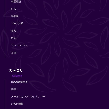
中国緑茶
紅茶
烏龍茶
プーアル茶
黄茶
白茶
フレーバーティ
茶器
HOJO通販新着
特集
メールマガジンバックナンバー
お茶の種類