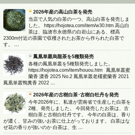
2026年産の高山白茶を発売
当店で人気の白茶の一つ、高山白茶を発売しま
した。 https://hojotea.com/item/w30.htm 高山白
茶は、臨滄市永徳県の白岩山にある、標高
2300m付近の茶園で収穫されたお茶から作られた白茶で
す。 …
鳳凰単叢烏龍茶を5種類発売
各種の鳳凰単叢を5種類発売しました。
https://hojotea.com/item/houou.htm 鳳凰単叢蜜
蘭香 濃香 2025 No.2 鳳凰単叢老欉蜜蘭香 2021
鳳凰単叢鴨糞香 2022 …
2026年産の古樹白茶･古樹白牡丹を発売
今年2026年に、私達が雲南省で生産した白茶を
2種、発売しました。 今回発売したお茶は、古
樹白茶と古樹白牡丹です。 今年の白茶は、香り
が濃く、甘みの強いお茶に仕上がっております。 白茶はな
ぜ花の香りが強いのか 白茶は、生 …