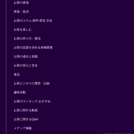
お茶の産地
茶器・急須
お茶のコラム-雑学-歴史-文化
お茶を楽しむ
お茶の作り方－製法
お茶の品質を決める各種要素
お茶の成分と効能
お茶の安心と安全
食品
お茶ビジネスの運営・記録
趣味活動
お茶のランキング-おすすめ
お茶に関する動画
お茶に関するQ&A
メディア掲載