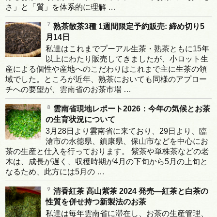
さ」と「質」を体系的に理解 …
熟茶散茶3種 1週間限定予約販売: 締め切り5
月14日
私達はこれまでプーアル生茶・熟茶ともに15年
以上にわたり販売してきましたが、小ロット生
産による個性や産地へのこだわりはこれまで主に生茶の領
域でした。ところが近年、熟茶においても同様のアプロー
チへの要望が、雲南省のお茶市場 …
雲南省現地レポート2026：今年の気候とお茶
の生育状況について
3月28日より雲南省に来ており、29日より、臨
滄市の永德県、鎮康県、保山市などを中心にお
茶の生産と仕入を行っております。 紫茶や単株茶などの老
木は、成長が遅く、収穫時期が4月の下旬から5月の上旬と
なるため、此方には5月の …
清香紅茶 高山紫茶 2024 発売―紅茶と白茶の
性質を併せ持つ新製法のお茶
私達は毎年雲南省に滞在し、お茶の生産管理、