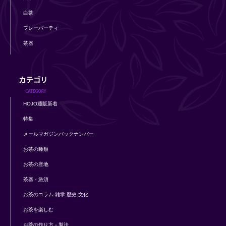
白茶
フレーバーティ
茶器
HOJO通販新着
特集
メールマガジンバックナンバー
お茶の種類
お茶の産地
茶器・急須
お茶のコラム-雑学-歴史-文化
お茶を楽しむ
お茶の作り方－製法