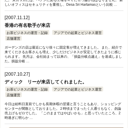
しいオフィスはセキュリティを重視し、Desa Sri Hartamasという比較 …
[2007.11.12]
香港の有名歌手が来店
お茶ビジネスの運営・記録
アジアでの起業とビジネス運営
店舗運営
ガーデンズの店は最近になり徐々に固定客が増えてきました。 また、紹介で
来てくださるお客さんも増え、少しだけビジネスが安定してきたように感じ
られます。 先月は、会社始まって以来の、「損益分岐点越え」を達成しまし
た。損益分岐 …
[2007.10.27]
ディック リーが来店してくれました。
お茶ビジネスの運営・記録
アジアでの起業とビジネス運営
店舗運営
今日は給料日直前でしかも長期休暇の翌週と言うこともあり、ショッピング
センターが閑散としておりました。２時頃までまったく人通りもなく、勿論
売上げもゼロでした。 「このままではやばいかも」と思っていたところ、2
時過ぎに明らか …