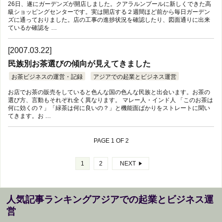
26日、遂にガーデンズが開店しました。クアラルンプールに新しくできた高
級ショッピングセンターです。実は開店する２週間ほど前から毎日ガーデン
ズに通っておりました。店の工事の進捗状況を確認したり、図面通りに出来
ているか確認を …
[2007.03.22]
民族別お茶選びの傾向が見えてきました
お茶ビジネスの運営・記録
アジアでの起業とビジネス運営
お店でお茶の販売をしていると色んな国の色んな民族と出会います。お茶の
選び方、言動もそれぞれ全く異なります。 マレー人・インド人 「このお茶は
何に効くの？」「緑茶は何に良いの？」と機能面ばかりをストレートに聞い
てきます。お …
PAGE 1 OF 2
1
2
NEXT
人気記事ランキングアジアでの起業とビジネス運
営