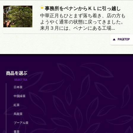
事務所をペナンからＫＬに引っ越し
中華正月もひとまず落ち着き、店の方も
ようやく通常の状態に戻ってきました。
来月３月には、ペナンにある工場...
日本茶
中国緑茶
紅茶
烏龍茶
プーアル茶
黄茶