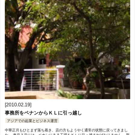
[2010.02.19]
事務所をペナンからＫＬに引っ越し
アジアでの起業とビジネス運営
中華正月もひとまず落ち着き、店の方もようやく通常の状態に戻ってきまし
た。 来月３月には、ペナンにある工場をＫＬに引っ越さねばなりません。 新