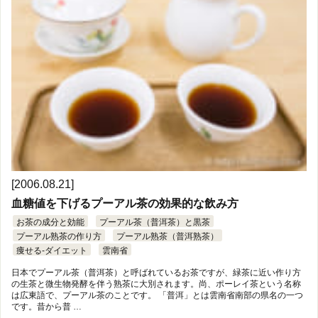
[2006.08.21]
血糖値を下げるプーアル茶の効果的な飲み方
お茶の成分と効能
プーアル茶（普洱茶）と黒茶
プーアル熟茶の作り方
プーアル熟茶（普洱熟茶）
痩せる-ダイエット
雲南省
日本でプーアル茶（普洱茶）と呼ばれているお茶ですが、緑茶に近い作り方
の生茶と微生物発酵を伴う熟茶に大別されます。尚、ポーレイ茶という名称
は広東語で、プーアル茶のことです。 「普洱」とは雲南省南部の県名の一つ
です。昔から普 …