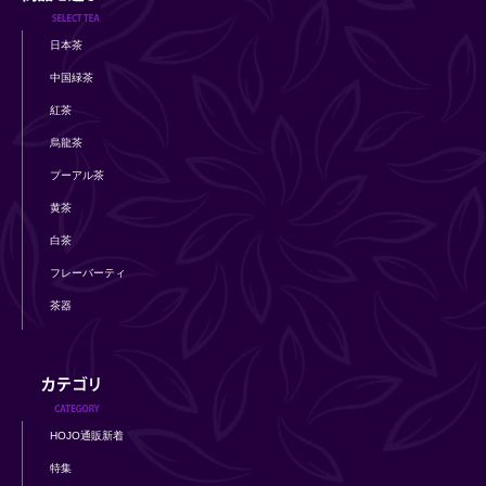
日本茶
中国緑茶
紅茶
烏龍茶
プーアル茶
黄茶
白茶
フレーバーティ
茶器
HOJO通販新着
特集