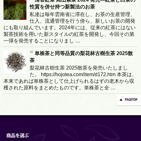
性質を併せ持つ新製法のお茶
私達は毎年雲南省に滞在し、お茶の生産管理、
仕入、流通管理を行う傍ら、新しいお茶の開発
にも取り組んでいます。2024年には、従来の紅茶にはない
製茶技術を用いた新スタイルの紅茶を開発し、今回その第
一弾を発売することになりまし …
単株茶と同等品質の梨花林古樹生茶 2025散
茶
梨花林古樹生茶 2025散茶を発売いたしまし
た。 https://hojotea.com/item/d172.htm 本茶は、
本来であれば単株茶として仕上げられるはずの老木から収
穫された原料をまとめたものです。単株茶と全 …