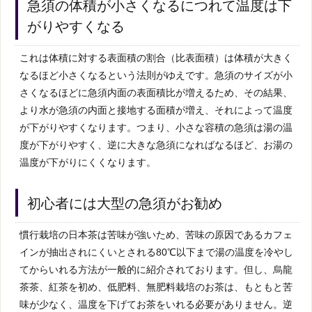
急須の体積が小さくなるにつれて温度は下
がりやすくなる
これは体積に対する表面積の割合（比表面積）は体積が大きく
なるほど小さくなるという法則がゆえです。急須のサイズが小
さくなるほどに急須内面の表面積比が増えるため、その結果、
より水が急須の内面と接地する面積が増え、それによって温度
が下がりやすくなります。つまり、小さな容積の急須は湯の温
度が下がりやすく、逆に大きな急須になればなるほど、お湯の
温度が下がりにくくなります。
初心者には大型の急須がお勧め
慣行栽培の日本茶は苦味が強いため、苦味の原因であるカフェ
インが抽出されにくいとされる80℃以下まで湯の温度を冷やし
てからいれる方法が一般的に紹介されております。但し、烏龍
茶茶、紅茶を初め、低肥料、無肥料栽培のお茶は、もともと苦
味が少なく、温度を下げてお茶をいれる必要がありません。逆