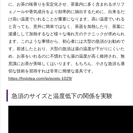
に、お茶の味香りを安定化させ、茶葉内に多く含まれるポリフ
ェノールや香気成分をより効率的に抽出するために、出来るだ
け高い温度でいれることが重要になります。高い温度でいれる
と言っても、意外に簡単ではなく、茶器を加熱したり、茶葉に
湯通しして加熱するなど様々な淹れ方のテクニックが求められ
ます。このような事情から、初心者には大型の急須がお勧めで
す。前述したとおり、大型の急須は湯の温度が下がりにくいた
め、お茶をいれるのに不慣れでも湯の温度が高く維持され、無
意識にお茶が美味しくはいります。もちろん、小さな急須も適
切な技術を習得すれば非常に簡便な道具です。
https://hojotea.com/jp/posts-1029/
急須のサイズと温度低下の関係を実験