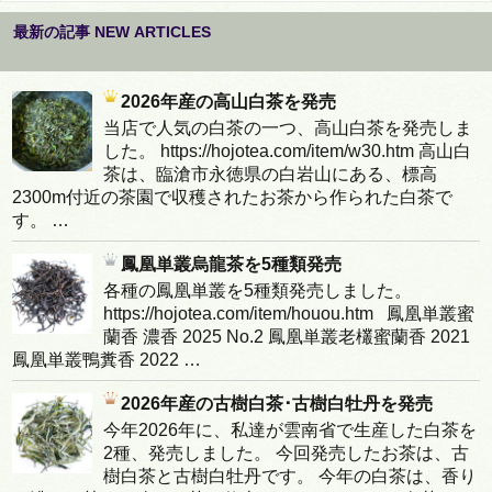
最新の記事 NEW ARTICLES
2026年産の高山白茶を発売
当店で人気の白茶の一つ、高山白茶を発売しま
した。 https://hojotea.com/item/w30.htm 高山白
茶は、臨滄市永徳県の白岩山にある、標高
2300m付近の茶園で収穫されたお茶から作られた白茶で
す。 …
鳳凰単叢烏龍茶を5種類発売
各種の鳳凰単叢を5種類発売しました。
https://hojotea.com/item/houou.htm 鳳凰単叢蜜
蘭香 濃香 2025 No.2 鳳凰単叢老欉蜜蘭香 2021
鳳凰単叢鴨糞香 2022 …
2026年産の古樹白茶･古樹白牡丹を発売
今年2026年に、私達が雲南省で生産した白茶を
2種、発売しました。 今回発売したお茶は、古
樹白茶と古樹白牡丹です。 今年の白茶は、香り