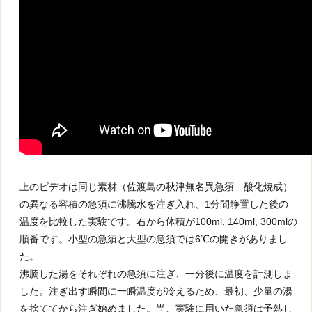
上のビデオは同じ素材（佐渡島の秋津無名異急須 酸化焼成）
の異なる容積の急須に沸騰水を注ぎ入れ、1分間静置した後の
温度を比較した実験です。右から体積が100ml, 140ml, 300mlの
順番です。小型の急須と大型の急須では6℃の開きがありまし
た。
沸騰した湯をそれぞれの急須に注ぎ、一分後に温度を計測しま
した。注ぎ出す瞬間に一瞬温度が冷えるため、最初、少量の湯
を捨ててから注ぎ始めました。尚、実験に用いた急須は予熱し