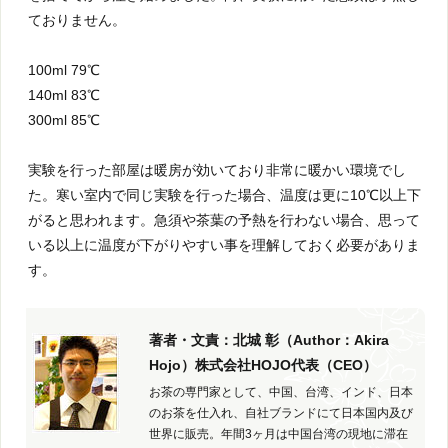
ておりません。
100ml 79℃
140ml 83℃
300ml 85℃
実験を行った部屋は暖房が効いており非常に暖かい環境でし
た。寒い室内で同じ実験を行った場合、温度は更に10℃以上下
がると思われます。急須や茶葉の予熱を行わない場合、思って
いる以上に温度が下がりやすい事を理解しておく必要がありま
す。
著者・文責：北城 彰（Author：Akira
Hojo）株式会社HOJO代表（CEO）
お茶の専門家として、中国、台湾、インド、日本
のお茶を仕入れ、自社ブランドにて日本国内及び
世界に販売。年間3ヶ月は中国台湾の現地に滞在