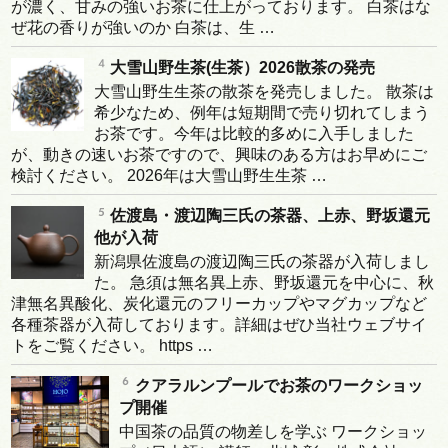
が濃く、甘みの強いお茶に仕上がっております。 白茶はな
ぜ花の香りが強いのか 白茶は、生 …
大雪山野生茶(生茶）2026散茶の発売
大雪山野生生茶の散茶を発売しました。 散茶は
希少なため、例年は短期間で売り切れてしまう
お茶です。今年は比較的多めに入手しました
が、動きの速いお茶ですので、興味のある方はお早めにご
検討ください。 2026年は大雪山野生生茶 …
佐渡島・渡辺陶三氏の茶器、上赤、野坂還元
他が入荷
新潟県佐渡島の渡辺陶三氏の茶器が入荷しまし
た。 急須は無名異上赤、野坂還元を中心に、秋
津無名異酸化、炭化還元のフリーカップやマグカップなど
各種茶器が入荷しております。詳細はぜひ当社ウェブサイ
トをご覧ください。 https …
クアラルンプールでお茶のワークショッ
プ開催
中国茶の品質の物差しを学ぶ ワークショッ