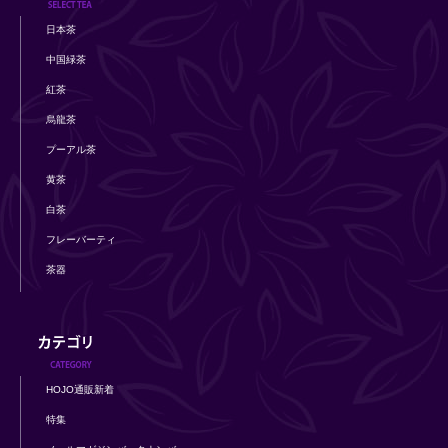
日本茶
中国緑茶
紅茶
烏龍茶
プーアル茶
黄茶
白茶
フレーバーティ
茶器
HOJO通販新着
特集