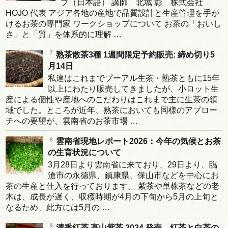
プ（日本語） 講師 北城 彰 株式会社
HOJO 代表 アジア各地の産地で品質設計と生産管理を手が
けるお茶の専門家 ワークショップについて お茶の「おいし
さ」と「質」を体系的に理解 …
熟茶散茶3種 1週間限定予約販売: 締め切り5
月14日
私達はこれまでプーアル生茶・熟茶ともに15年
以上にわたり販売してきましたが、小ロット生
産による個性や産地へのこだわりはこれまで主に生茶の領
域でした。ところが近年、熟茶においても同様のアプロー
チへの要望が、雲南省のお茶市場 …
雲南省現地レポート2026：今年の気候とお茶
の生育状況について
3月28日より雲南省に来ており、29日より、臨
滄市の永德県、鎮康県、保山市などを中心にお
茶の生産と仕入を行っております。 紫茶や単株茶などの老
木は、成長が遅く、収穫時期が4月の下旬から5月の上旬と
なるため、此方には5月の …
清香紅茶 高山紫茶 2024 発売―紅茶と白茶の