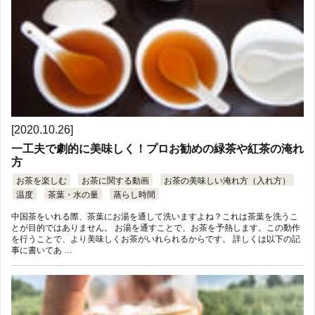
[2020.10.26]
一工夫で劇的に美味しく！プロお勧めの緑茶や紅茶の淹れ
方
お茶を楽しむ
お茶に関する動画
お茶の美味しい淹れ方（入れ方）
温度
茶葉・水の量
蒸らし時間
中国茶をいれる際、茶葉にお湯を通して洗いますよね？これは茶葉を洗うこ
とが目的ではありません。 お湯を通すことで、お茶を予熱します。この動作
を行うことで、より美味しくお茶がいれられるからです。 詳しくは以下の記
事に書いてあ …