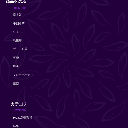
日本茶
中国緑茶
紅茶
烏龍茶
プーアル茶
黄茶
白茶
フレーバーティ
茶器
HOJO通販新着
特集