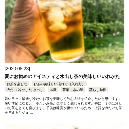
[2020.08.23]
夏にお勧めのアイスティと水出し茶の美味しいいれかた
お茶を楽しむ
お茶の美味しい淹れ方（入れ方）
冷たい-冷やした-水出し
温度
茶葉・水の量
蒸らし時間
暑い日々に最適な冷たいお茶を美味しく飲む方法を紹介したいと思います。
暑い季節になると、冷たいお茶が美味しく感じられます。特に、子供は冷た
いお茶をとても喜びます。子供は味覚が優れているため、上質な冷たいお茶
を与えるとジュ …