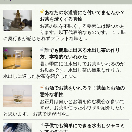
あなたの水道管にも付いてませんか？
お茶を渋くする真鍮
お茶の味を不味くする要素には幾つかあ
ります。以下代表的なものです。 １．味
に奥行きが感じられずフラットな味と...
誰でも簡単に出来る水出し茶の作り
方、本格的ないれかた
暑い季節には水出しでお茶をいれるのが
お勧めです。水出し茶の簡単な作り方、
水出しに適したお茶を紹介したい...
お酒でお茶をいれる？！茶葉とお酒の
意外な相性
お正月は何かとお酒を飲む機会が多いで
すが、お茶を使った小ワザを紹介したい
と思います。 お茶で味が円や...
子供でも簡単にできる水出しジャスミ