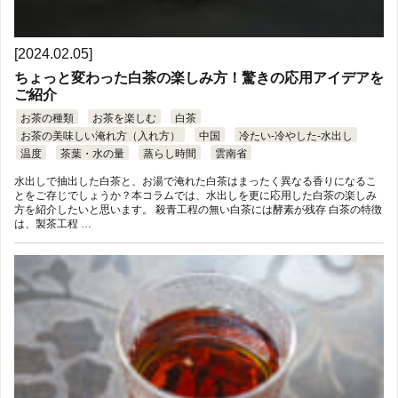
[2024.02.05]
ちょっと変わった白茶の楽しみ方！驚きの応用アイデアを
ご紹介
お茶の種類
お茶を楽しむ
白茶
お茶の美味しい淹れ方（入れ方）
中国
冷たい-冷やした-水出し
温度
茶葉・水の量
蒸らし時間
雲南省
水出しで抽出した白茶と、お湯で淹れた白茶はまったく異なる香りになるこ
とをご存じでしょうか？本コラムでは、水出しを更に応用した白茶の楽しみ
方を紹介したいと思います。 殺青工程の無い白茶には酵素が残存 白茶の特徴
は、製茶工程 …