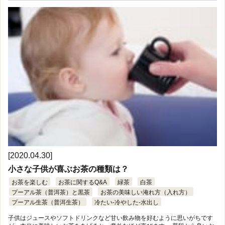
[2020.04.30]
小さな子供が喜ぶお茶の種類は？
お茶を楽しむ
お茶に関するQ&A
緑茶
白茶
プーアル茶（普洱茶）と黒茶
お茶の美味しい淹れ方（入れ方）
プーアル生茶（普洱生茶）
冷たい-冷やした-水出し
子供はジュースやソフトドリンクなど甘い飲み物を好むように思いがちです