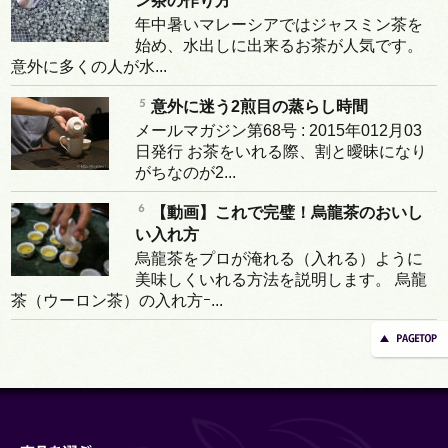
ン茶の作り方
年中暑いマレーシアではジャスミン茶を
始め、水出しに出来るお茶が人気です。
意外に多くの人が水...
意外に迷う2煎目の蒸らし時間
メールマガジン第68号 : 2015年012月03
日発行 お茶をいれる際、割と曖昧になり
がちなのが2...
【動画】これで完璧！烏龍茶のおいし
い入れ方
烏龍茶をプロが淹れる（入れる）ように
美味しくいれる方法を説明します。 烏龍
茶（ウーロン茶）の入れ方ｰ...