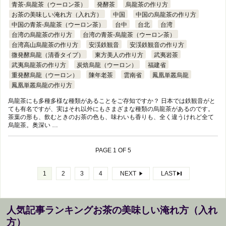
青茶-烏龍茶（ウーロン茶）
発酵茶
烏龍茶の作り方
お茶の美味しい淹れ方（入れ方）
中国
中国の烏龍茶の作り方
中国の青茶-烏龍茶（ウーロン茶）
台中
台北
台湾
台湾の烏龍茶の作り方
台湾の青茶-烏龍茶（ウーロン茶）
台湾高山烏龍茶の作り方
安渓鉄観音
安渓鉄観音の作り方
微発酵烏龍（清香タイプ）
東方美人の作り方
武夷岩茶
武夷烏龍茶の作り方
炭焙烏龍（ウーロン）
福建省
重発酵烏龍（ウーロン）
陳年老茶
雲南省
鳳凰単叢烏龍
鳳凰単叢烏龍の作り方
烏龍茶にも多種多様な種類があることをご存知ですか？ 日本では鉄観音がと
ても有名ですが、実はそれ以外にもさまざまな種類の烏龍茶があるのです。
茶葉の形も、飲むときのお茶の色も、味わいも香りも、全く違うけれど全て
烏龍茶。奥深い …
PAGE 1 OF 5
1
2
3
4
NEXT
LAST
人気記事ランキングお茶の美味しい淹れ方（入れ
方）