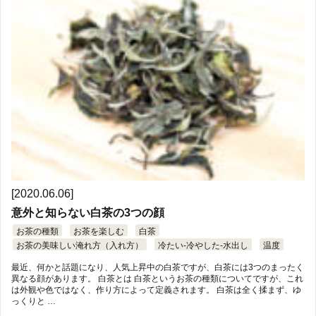
[2020.06.06]
意外と知らない白茶の3つの顔
お茶の種類
お茶を楽しむ
白茶
お茶の美味しい淹れ方（入れ方）
冷たい-冷やした-水出し
温度
最近、何かと話題になり、人気上昇中の白茶ですが、白茶には3つのまったく
異なる顔があります。 白茶とは 白茶というお茶の種類についてですが、これ
は外観や色ではなく、作り方によって定義されます。 白茶は全く揉まず、ゆ
っくりと …