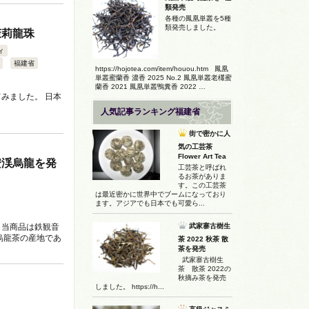
類発売
各種の鳳凰単叢を5種
類発売しました。
茉莉龍珠
ィ
福建省
https://hojotea.com/item/houou.htm 鳳凰
単叢蜜蘭香 濃香 2025 No.2 鳳凰単叢老欉蜜
蘭香 2021 鳳凰単叢鴨糞香 2022 …
みました。 日本
人気記事ランキング福建省
街で密かに人
気の工芸茶
Flower Art Tea
安渓烏龍を発
工芸茶と呼ばれ
るお茶がありま
す。この工芸茶
は最近密かに世界中でブームになっており
ます。アジアでも日本でも可愛ら...
、当商品は鉄観音
武家寨古樹生
烏龍茶の産地であ
茶 2022 秋茶 散
茶を発売
武家寨古樹生
茶 散茶 2022の
秋摘み茶を発売
しました。 https://h...