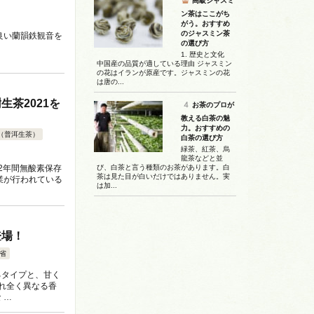
高級ジャスミ
ン茶はここがち
がう。おすすめ
のジャスミン茶
良い蘭韻鉄観音を
の選び方
1. 歴史と文化
中国産の品質が適している理由 ジャスミン
の花はイランが原産です。ジャスミンの花
は唐の...
茶2021を
お茶のプロが
教える白茶の魅
力。おすすめの
（普洱生茶）
白茶の選び方
緑茶、紅茶、烏
龍茶などと並
2年間無酸素保存
び、白茶と言う種類のお茶があります。白
茶は見た目が白いだけではありません。実
業が行われている
は加...
登場！
省
るタイプと、甘く
れ全く異なる香
 …