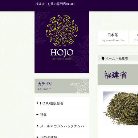
福建省 | お茶の専門店HOJO
ホーム
>
福建省
福建省
HOJO通販新着
特集
メールマガジンバックナンバー
お茶の種類