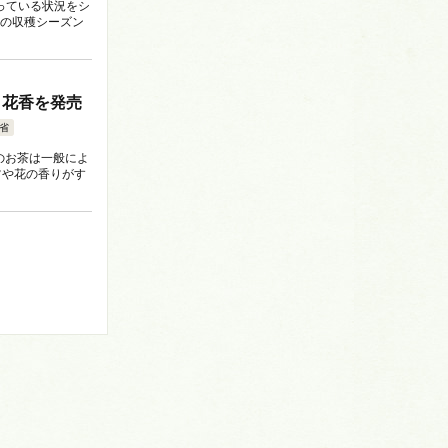
っている状況をシ
茶の収穫シーズン
 花香を発売
省
のお茶は一般によ
ツや花の香りがす