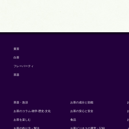
黄茶
白茶
フレーバーティ
茶器
茶器・急須
お茶の成分と効能
お茶のコラム-雑学-歴史-文化
お茶の安心と安全
お茶を楽しむ
食品
お茶の作り方－製法
お茶ビジネスの運営・記録