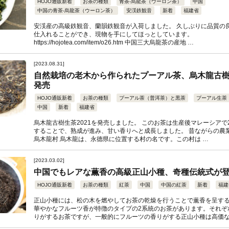
HOJO通販新着
お茶の種類
青茶-烏龍茶（ウーロン茶）
中国
中国の青茶-烏龍茶（ウーロン茶）
安渓鉄観音
新着
福建省
安渓産の高級鉄観音、蘭韻鉄観音が入荷しました。 久しぶりに品質の
仕入れることができ、現物を手にしてほっとしています。
https://hojotea.com/item/o26.htm 中国三大烏龍茶の産地 …
[2023.08.31]
自然栽培の老木から作られたプーアル茶、烏木龍古樹生
発売
HOJO通販新着
お茶の種類
プーアル茶（普洱茶）と黒茶
プーアル生茶
中国
新着
福建省
烏木龍古樹生茶2021を発売しました。 このお茶は生産後マレーシアで
することで、熟成が進み、甘い香りへと成長しました。 昔ながらの農
烏木龍村 烏木龍は、永德県に位置する村の名です。この村は …
[2023.03.02]
中国でもレアな薫香の高級正山小種、奇種伝統式が
HOJO通販新着
お茶の種類
紅茶
中国
中国の紅茶
新着
福建
正山小種には、松の木を燃やしてお茶の乾燥を行うことで薫香を呈す
華やかなフルーツ香が特徴のタイプの2系統のお茶があります。それぞ
りがするお茶ですが、一般的にフルーツの香りがする正山小種は高価な