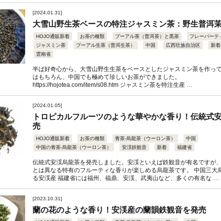
[2024.01.31]
大雪山野生茶ベースの特注ジャスミン茶：野生普洱
HOJO通販新着
お茶の種類
プーアル茶（普洱茶）と黒茶
フレーバーテ
ジャスミン茶
プーアル生茶（普洱生茶）
中国
広西壮族自治区
新着
雲南省
半ば好奇心から、大雪山野生生茶をベースとしたジャスミン茶を作って
はもちろん、中国でも極めて珍しいお茶ができました。
https://hojotea.com/item/s08.htm ジャスミン茶を特注生産 …
[2024.01.05]
トロピカルフルーツのような華やかな香り！伝統式
売
HOJO通販新着
お茶の種類
青茶-烏龍茶（ウーロン茶）
中国
中国の青茶-烏龍茶（ウーロン茶）
安渓鉄観音
新着
福建省
伝統式安渓烏龍茶を発売しました。安渓といえば鉄観音が有名ですが
とは異なる特有のフルーティな香りが楽しめる烏龍茶です。 中国三大
る安渓産 福建省には福州、福鼎、安渓、武夷山など、多くの有名な …
[2023.10.31]
蘭の花のような香り！安渓産の蘭韻鉄観音を発売