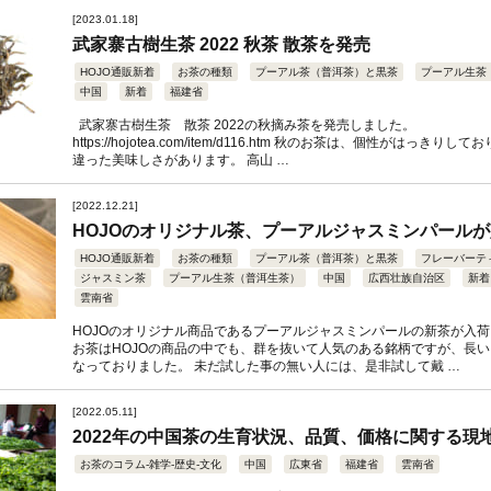
[2023.01.18]
武家寨古樹生茶 2022 秋茶 散茶を発売
HOJO通販新着
お茶の種類
プーアル茶（普洱茶）と黒茶
プーアル生茶
中国
新着
福建省
武家寨古樹生茶 散茶 2022の秋摘み茶を発売しました。
https://hojotea.com/item/d116.htm 秋のお茶は、個性がはっき
違った美味しさがあります。 高山 …
[2022.12.21]
HOJOのオリジナル茶、プーアルジャスミンパール
HOJO通販新着
お茶の種類
プーアル茶（普洱茶）と黒茶
フレーバーテ
ジャスミン茶
プーアル生茶（普洱生茶）
中国
広西壮族自治区
新着
雲南省
HOJOのオリジナル商品であるプーアルジャスミンパールの新茶が入荷
お茶はHOJOの商品の中でも、群を抜いて人気のある銘柄ですが、長
なっておりました。 未だ試した事の無い人には、是非試して戴 …
[2022.05.11]
2022年の中国茶の生育状況、品質、価格に関する現
お茶のコラム-雑学-歴史-文化
中国
広東省
福建省
雲南省