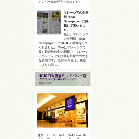
ミンパールが紹介されました。
マレーシアの全国
紙 “Star
Newspaper”に掲
載して貰いまし
た。
先日、マレーシア
の全国紙「Star
Newspaper」でHOJOの特集をして
くれました。 Starはマレーシアで
最も購読数の多い新聞で、マレーシ
アのメディアでは最も影響力の大き
な新聞です。 新聞の内容は、茶器
によりお茶 …
住所：Lot No. T-215, 3rd Floor, Mid