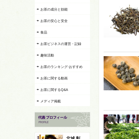
お茶の成分と効能
お茶の安心と安全
食品
お茶ビジネスの運営・記録
趣味活動
お茶のランキング-おすすめ
お茶に関する動画
お茶に関するQ&A
メディア掲載
北城 彰