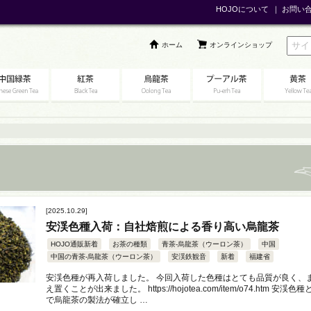
HOJOについて
｜
お問い
ホーム
オンラインショップ
[2025.10.29]
安渓色種入荷：自社焙煎による香り高い烏龍茶
HOJO通販新着
お茶の種類
青茶-烏龍茶（ウーロン茶）
中国
中国の青茶-烏龍茶（ウーロン茶）
安渓鉄観音
新着
福建省
安渓色種が再入荷しました。 今回入荷した色種はとても品質が良く、
え置くことが出来ました。 https://hojotea.com/item/o74.htm 安
で烏龍茶の製法が確立し …