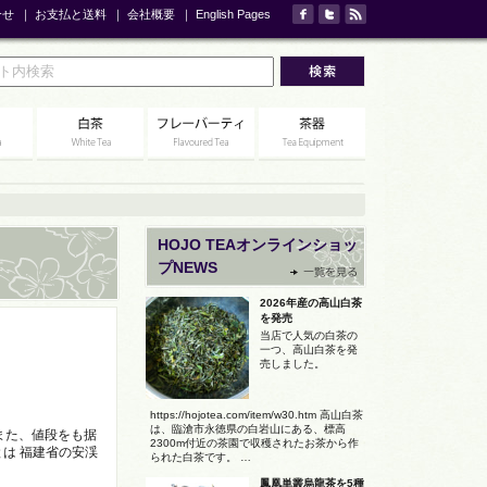
合せ
｜
お支払と送料
｜
会社概要
｜
English Pages
HOJO TEAオンラインショッ
プNEWS
2026年産の高山白茶
を発売
当店で人気の白茶の
一つ、高山白茶を発
売しました。
https://hojotea.com/item/w30.htm 高山白茶
は、臨滄市永徳県の白岩山にある、標高
また、値段をも据
2300m付近の茶園で収穫されたお茶から作
渓色種とは 福建省の安渓
られた白茶です。 …
鳳凰単叢烏龍茶を5種