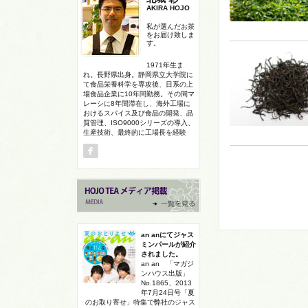
AKIRA HOJO
私が選んだお茶
をお届け致しま
す。
1971年生ま
れ。長野県出身。静岡県立大学院に
て食品栄養科学を専攻後、日系の上
場食品企業に10年間勤務。その間マ
レーシに8年間滞在し、海外工場に
おけるスパイス及び食品の開発、品
質管理、ISO9000シリーズの導入、
生産技術、最終的に工場長を経験
an anにてジャス
ミンパールが紹介
されました。
an an 「マガジ
ンハウス出版」
No.1865、2013
年7月24日号「夏
のお取り寄せ」特集で弊社のジャス