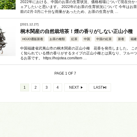
2022年における、中国のお茶の生育状況、価格相場について現在分か
ェアしたいと思います。 2022年のお茶の生育状況について 今年はお
前の2月-3月に十分な雨量があったため、お茶の生育が良 …
[2021.12.27]
桐木関産の自然栽培茶！煙の香りがしない正山小種
HOJO通販新着
お茶の種類
紅茶
中国
中国の紅茶
新着
福建
中国福建省武夷山市の桐木関産の正山小種 花香を発売しました。 こ
く知られている煙の香りがするタイプの正山小種とは異なり、フルー
るお茶です。 https://hojotea.com/item …
PAGE 1 OF 7
1
2
3
4
NEXT
LAST