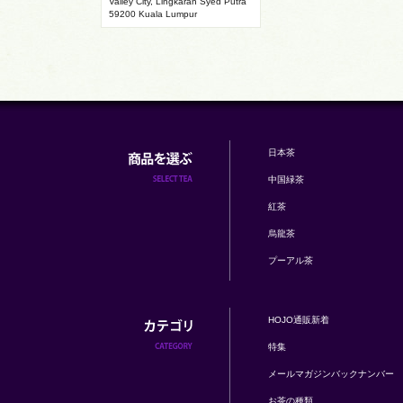
Valley City, Lingkaran Syed Putra
59200 Kuala Lumpur
日本茶
中国緑茶
紅茶
烏龍茶
プーアル茶
HOJO通販新着
特集
メールマガジンバックナンバー
お茶の種類