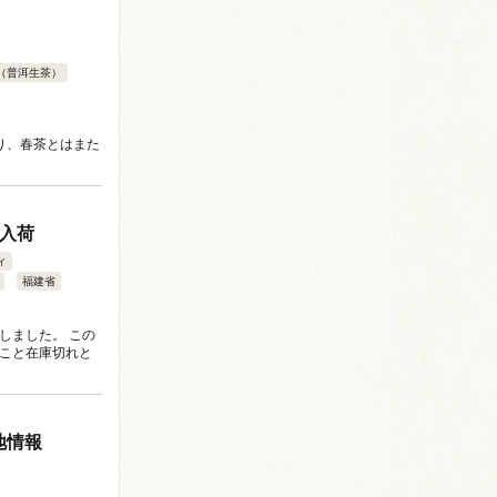
（普洱生茶）
りしており、春茶とはまた
が入荷
ィ
福建省
しました。 この
いこと在庫切れと
地情報