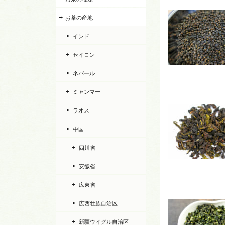
お茶の産地
インド
セイロン
ネパール
ミャンマー
ラオス
中国
四川省
安徽省
広東省
広西壮族自治区
新疆ウイグル自治区