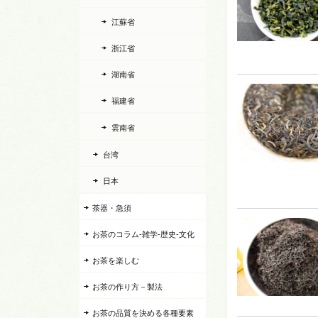
江蘇省
浙江省
湖南省
福建省
雲南省
台湾
日本
茶器・急須
お茶のコラム-雑学-歴史-文化
お茶を楽しむ
お茶の作り方－製法
お茶の品質を決める各種要素