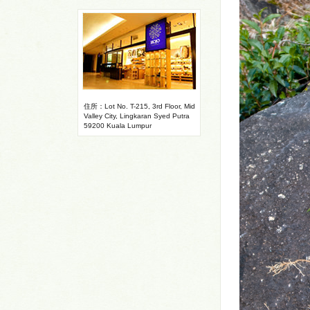
住所：Lot No. T-215, 3rd Floor, Mid
Valley City, Lingkaran Syed Putra
59200 Kuala Lumpur