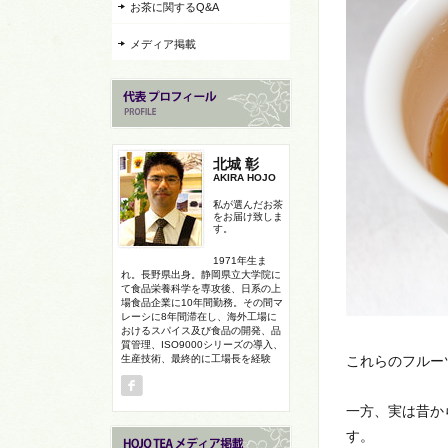
お茶に関するQ&A
メディア掲載
北城 彰
AKIRA HOJO
私が選んだお茶
をお届け致しま
す。
1971年生ま
れ。長野県出身。静岡県立大学院に
て食品栄養科学を専攻後、日系の上
場食品企業に10年間勤務。その間マ
レーシに8年間滞在し、海外工場に
おけるスパイス及び食品の開発、品
質管理、ISO9000シリーズの導入、
生産技術、最終的に工場長を経験
これらのフルー
一方、実は昔か
す。