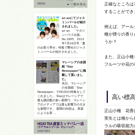
正確なところは
することができ
an anにてジャス
ミンパールが紹介
例えば、アール
されました。
an an 「マガジ
種が煙りの香り
ンハウス出版」
No.1865、2013
うか？
年7月24日号「夏
のお取り寄せ」特集で弊社のジャス
ミンパールが紹介されました。
また、正山小種
マレーシアの全国
フルーツや花の
紙 “Star
Newspaper”に掲
載して貰いまし
た。
先日、マレーシア
の全国紙「Star
Newspaper」でHOJOの特集をして
高い標
くれました。 Starはマレーシアで
最も購読数の多い新聞で、マレーシ
アのメディアでは最も影響力の大き
な新聞です。 新聞の内容は、茶器
正山小種 花香
によりお茶 …
実生とは種から
ラルの吸収能力