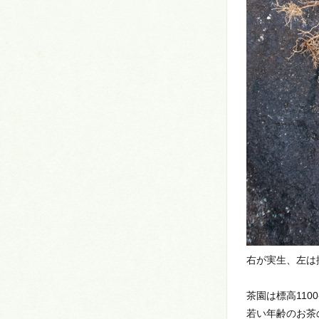
右が実生、左は
茶園は標高110
若い年齢のお茶