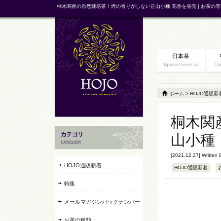
桐木関産の自然栽培茶！煙の香りがしない正山小種 花香を発売 | お茶の専
ホーム
>
HOJO通販新
桐木関
山小種
[2021.12.27] Written
HOJO通販新着
HOJO通販新着
特集
メールマガジンバックナンバー
お茶の種類