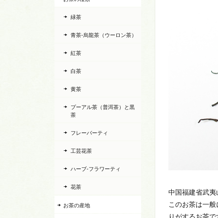
緑茶
青茶-烏龍茶（ウーロン茶）
紅茶
白茶
黄茶
プーアル茶（普洱茶）と黒
茶
フレーバーティ
工芸花茶
ハーブ-フラワーティ
花茶
中国福建省武夷
このお茶は一般
お茶の産地
りがするお茶で