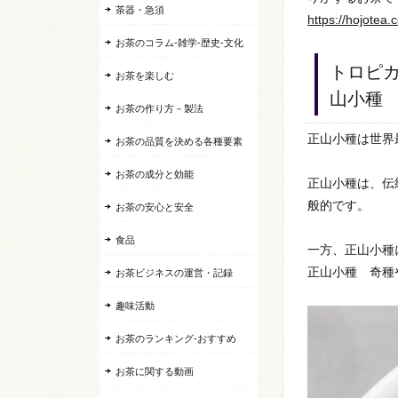
茶器・急須
https://hojotea
お茶のコラム-雑学-歴史-文化
トロピ
お茶を楽しむ
山小種
お茶の作り方－製法
正山小種は世界
お茶の品質を決める各種要素
お茶の成分と効能
正山小種は、伝
般的です。
お茶の安心と安全
食品
一方、正山小種
正山小種 奇種
お茶ビジネスの運営・記録
趣味活動
お茶のランキング-おすすめ
お茶に関する動画