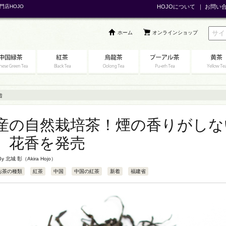
門店HOJO
HOJOについて
｜
お問い
ホーム
オンラインショップ
着
産の自然栽培茶！煙の香りがしな
 花香を発売
 By
北城 彰（Akira Hojo）
お茶の種類
紅茶
中国
中国の紅茶
新着
福建省