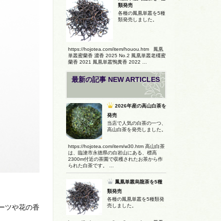
類発売
各種の鳳凰単叢を5種
類発売しました。
https://hojotea.com/item/houou.htm 鳳凰
単叢蜜蘭香 濃香 2025 No.2 鳳凰単叢老欉蜜
蘭香 2021 鳳凰単叢鴨糞香 2022 …
最新の記事 NEW ARTICLES
2026年産の高山白茶を
発売
当店で人気の白茶の一つ、
高山白茶を発売しました。
https://hojotea.com/item/w30.htm 高山白茶
は、臨滄市永徳県の白岩山にある、標高
2300m付近の茶園で収穫されたお茶から作
られた白茶です。 …
鳳凰単叢烏龍茶を5種
類発売
各種の鳳凰単叢を5種類発
売しました。
ーツや花の香