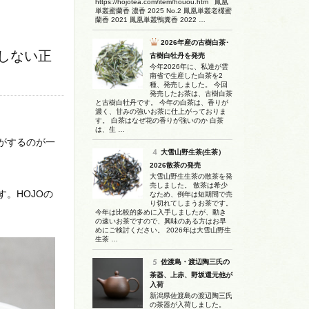
https://hojotea.com/item/houou.htm 鳳凰
単叢蜜蘭香 濃香 2025 No.2 鳳凰単叢老欉蜜
蘭香 2021 鳳凰単叢鴨糞香 2022 …
2026年産の古樹白茶･
しない正
古樹白牡丹を発売
今年2026年に、私達が雲
南省で生産した白茶を2
種、発売しました。 今回
発売したお茶は、古樹白茶
と古樹白牡丹です。 今年の白茶は、香りが
濃く、甘みの強いお茶に仕上がっておりま
す。 白茶はなぜ花の香りが強いのか 白茶
は、生 …
がするのが一
大雪山野生茶(生茶）
2026散茶の発売
大雪山野生生茶の散茶を発
売しました。 散茶は希少
。HOJOの
なため、例年は短期間で売
り切れてしまうお茶です。
今年は比較的多めに入手しましたが、動き
の速いお茶ですので、興味のある方はお早
めにご検討ください。 2026年は大雪山野生
生茶 …
佐渡島・渡辺陶三氏の
茶器、上赤、野坂還元他が
入荷
新潟県佐渡島の渡辺陶三氏
の茶器が入荷しました。