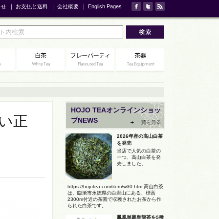
合せ
｜
お支払と送料
｜
会社概要
｜
English Pages
HOJO TEAオンラインショッ
い正
プNEWS
2026年産の高山白茶
を発売
当店で人気の白茶の
一つ、高山白茶を発
売しました。
https://hojotea.com/item/w30.htm 高山白茶
は、臨滄市永徳県の白岩山にある、標高
2300m付近の茶園で収穫されたお茶から作
られた白茶です。 …
鳳凰単叢烏龍茶を5種