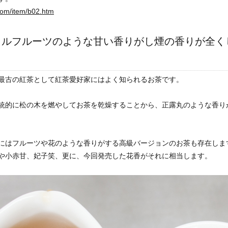
.com/item/b02.htm
カルフルーツのような甘い香りがし煙の香りが全く
最古の紅茶として紅茶愛好家にはよく知られるお茶です。
統的に松の木を燃やしてお茶を乾燥することから、正露丸のような香り
にはフルーツや花のような香りがする高級バージョンのお茶も存在します
や小赤甘、妃子笑、更に、今回発売した花香がそれに相当します。