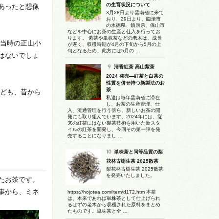
の生育状況について
あったと想像
3月28日より雲南省に来て
おり、29日より、臨滄市
の永德県、鎮康県、保山市
などを中心にお茶の生産と仕入を行ってお
ります。 紫茶や単株茶などの老木は、成長
、当時の正山小
が遅く、収穫時期が4月の下旬から5月の上
旬となるため、此方には5月の …
はないでしょ
清香紅茶 高山紫茶
2024 発売―紅茶と白茶の
性質を併せ持つ新製法のお
茶
なども、昔から
私達は毎年雲南省に滞在
し、お茶の生産管理、仕
入、流通管理を行う傍ら、新しいお茶の開
発にも取り組んでいます。2024年には、従
来の紅茶にはない製茶技術を用いた新スタ
イルの紅茶を開発し、今回その第一弾を発
売することになりまし …
単株茶と同等品質の梨
花林古樹生茶 2025散茶
梨花林古樹生茶 2025散茶
を発売いたしました。
たお茶です。
事から、ミネ
https://hojotea.com/item/d172.htm 本茶
は、本来であれば単株茶として仕上げられ
るはずの老木から収穫された原料をまとめ
たものです。単株茶と全 …