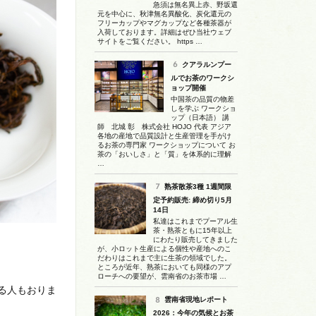
急須は無名異上赤、野坂還
元を中心に、秋津無名異酸化、炭化還元の
フリーカップやマグカップなど各種茶器が
入荷しております。詳細はぜひ当社ウェブ
サイトをご覧ください。 https …
クアラルンプー
ルでお茶のワークシ
ョップ開催
中国茶の品質の物差
しを学ぶ ワークショ
ップ（日本語） 講
師 北城 彰 株式会社 HOJO 代表 アジア
各地の産地で品質設計と生産管理を手がけ
るお茶の専門家 ワークショップについて お
茶の「おいしさ」と「質」を体系的に理解
…
熟茶散茶3種 1週間限
定予約販売: 締め切り5月
14日
私達はこれまでプーアル生
茶・熟茶ともに15年以上
にわたり販売してきました
が、小ロット生産による個性や産地へのこ
だわりはこれまで主に生茶の領域でした。
ところが近年、熟茶においても同様のアプ
ローチへの要望が、雲南省のお茶市場 …
る人もおりま
雲南省現地レポート
2026：今年の気候とお茶