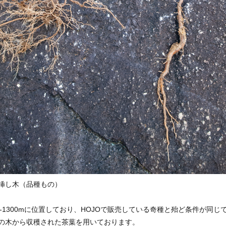
挿し木（品種もの）
0-1300mに位置しており、HOJOで販売している奇種と殆ど条件が同じ
の木から収穫された茶葉を用いております。