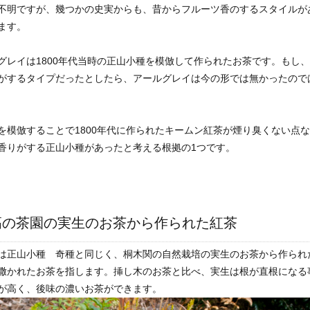
不明ですが、幾つかの史実からも、昔からフルーツ香のするスタイルが
ます。
グレイは1800年代当時の正山小種を模倣して作られたお茶です。もし
がするタイプだったとしたら、アールグレイは今の形では無かったので
を模倣することで1800年代に作られたキームン紅茶が煙り臭くない点
香りがする正山小種があったと考える根拠の1つです。
高の茶園の実生のお茶から作られた紅茶
は正山小種 奇種と同じく、桐木関の自然栽培の実生のお茶から作られ
撒かれたお茶を指します。挿し木のお茶と比べ、実生は根が直根になる
が高く、後味の濃いお茶ができます。