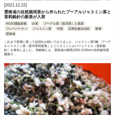
[2021.12.22]
雲南省の自然栽培茶から作られたプーアルジャスミン茶と
茉莉銀針の新茶が入荷
HOJO通販新着
白茶
プーアル茶（普洱茶）と黒茶
フレーバーティ
ジャスミン茶
中国
広西壮族自治区
新着
雲南省
これまで長期に渡って品切れが続いておりました、ジャスミン茶2種、プーア
ルジャスミン茶（普洱茉莉龍珠）とジャスミンシルバーニードル（茉莉銀
針）を発売しました。 両銘柄とも、雲南省の標高2000-2100mの自然栽培茶
園産の …