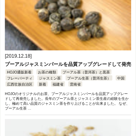
[2019.12.18]
プーアルジャスミンパールを品質アップグレードして発売
HOJO通販新着
お茶の種類
プーアル茶（普洱茶）と黒茶
フレーバーティ
ジャスミン茶
プーアル生茶（普洱生茶）
中国
広西壮族自治区
新着
福建省
雲南省
HOJOのオリジナルのお茶、プーアルジャスミンパールを品質アップグレー
ドして再発売しました。長年のプーアル茶とジャスミン茶生産の経験を生か
し、極めて高い品質のジャスミン茶を作り上げることが出来ました。 なぜ、
プーアル生茶 …