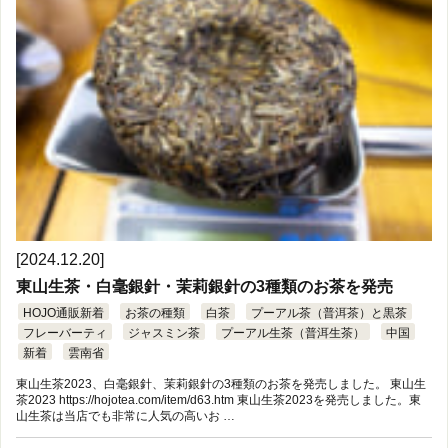
[2024.12.20]
東山生茶・白毫銀針・茉莉銀針の3種類のお茶を発売
HOJO通販新着
お茶の種類
白茶
プーアル茶（普洱茶）と黒茶
フレーバーティ
ジャスミン茶
プーアル生茶（普洱生茶）
中国
新着
雲南省
東山生茶2023、白毫銀針、茉莉銀針の3種類のお茶を発売しました。 東山生
茶2023 https://hojotea.com/item/d63.htm 東山生茶2023を発売しました。東
山生茶は当店でも非常に人気の高いお …