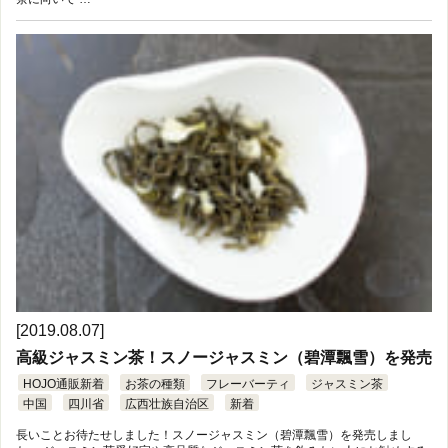
[2019.08.07]
高級ジャスミン茶！スノージャスミン（碧潭飄雪）を発売
HOJO通販新着
お茶の種類
フレーバーティ
ジャスミン茶
中国
四川省
広西壮族自治区
新着
長いことお待たせしました！スノージャスミン（碧潭飄雪）を発売しまし