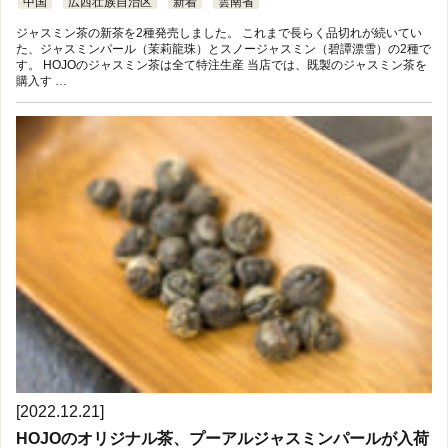
中国
広西壮族自治区
新着
雲南省
ジャスミン茶の新茶を2種発売しました。 これまで長らく品切れが続いてい
た、ジャスミンパール（茉莉龍珠）とスノージャスミン（碧譚漂雪）の2種で
す。 HOJOのジャスミン茶は全て特注生産 当店では、既製のジャスミン茶を
購入す …
[2022.12.21]
HOJOのオリジナル茶、プーアルジャスミンパールが入荷