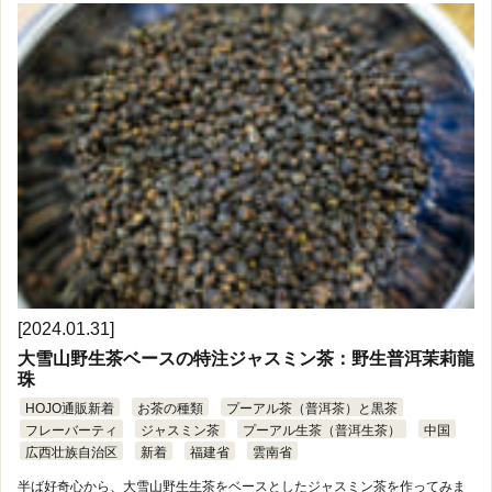
[2024.01.31]
大雪山野生茶ベースの特注ジャスミン茶：野生普洱茉莉龍
珠
HOJO通販新着
お茶の種類
プーアル茶（普洱茶）と黒茶
フレーバーティ
ジャスミン茶
プーアル生茶（普洱生茶）
中国
広西壮族自治区
新着
福建省
雲南省
半ば好奇心から、大雪山野生生茶をベースとしたジャスミン茶を作ってみま