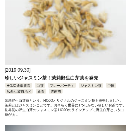
[2019.09.30]
珍しいジャスミン茶！茉莉野生白芽茶を発売
HOJO通販新着
白茶
フレーバーティ
ジャスミン茶
中国
広西壮族自治区
新着
雲南省
茉莉野生白芽茶という、HOJOオリジナルのジャスミン茶を発売しました。
茉莉とはジャスミンことです。おそらく世界に1つしかない珍しいお茶です。
世界初の野生白芽のジャスミン茶 HOJOのラインアップに野生白芽という白
茶があ …