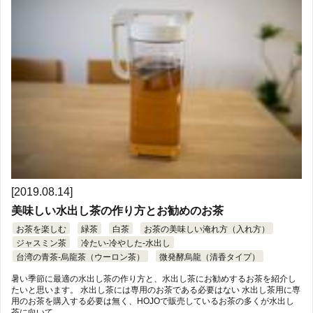
[2019.08.14]
美味しい水出し茶の作り方とお勧めのお茶
お茶を楽しむ
緑茶
白茶
お茶の美味しい淹れ方（入れ方）
ジャスミン茶
冷たい-冷やした-水出し
台湾の青茶-烏龍茶（ウーロン茶）
微発酵烏龍（清香タイプ）
暑い季節に最適の水出し茶の作り方と、水出し茶にお勧めするお茶を紹介し
たいと思います。 水出し茶には専用のお茶である必要はない 水出し茶用に専
用のお茶を購入する必要は無く、HOJOで販売しているお茶の多くが水出し
茶に向いて …