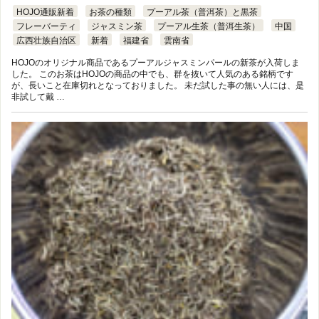
HOJO通販新着
お茶の種類
プーアル茶（普洱茶）と黒茶
フレーバーティ
ジャスミン茶
プーアル生茶（普洱生茶）
中国
広西壮族自治区
新着
福建省
雲南省
HOJOのオリジナル商品であるプーアルジャスミンパールの新茶が入荷しま
した。 このお茶はHOJOの商品の中でも、群を抜いて人気のある銘柄です
が、長いこと在庫切れとなっておりました。 未だ試した事の無い人には、是
非試して戴 …