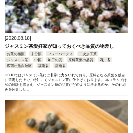
[2020.08.18]
ジャスミン茶愛好家が知っておくべき品質の物差し
お茶の種類
未分類
フレーバーティ
二次加工茶
ジャスミン茶
中国
加工の質
原料茶葉の品質
四川省
広西壮族自治区
福建省
雲南省
HOJOではジャスミン茶には非常に力をいれており、原料となる茶葉を独自
に選定した上で、特注にてジャスミン茶に仕上げております。 本コラムでは
私の経験を踏まえ、ジャスミン茶の品質がどのように決まるのか、その仕組
みを紹介した …