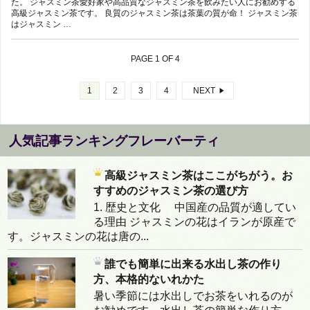
た。 ジャスミン茶愛好家や高品質なジャスミン茶を飲みたい人にお勧めする
高級ジャスミン茶です。 良質のジャスミン茶は茶葉の質が命！ ジャスミン茶
はジャスミン …
PAGE 1 OF 4
1
2
3
4
NEXT
人気記事ランキングフレーバーティ
高級ジャスミン茶はここがちがう。お
すすめのジャスミン茶の選び方
1. 歴史と文化 中国産の品質が適してい
る理由 ジャスミンの花はイランが原産で
す。ジャスミンの花は唐の...
誰でも簡単に出来る水出し茶の作り
方、本格的ないれかた
暑い季節には水出しでお茶をいれるのが