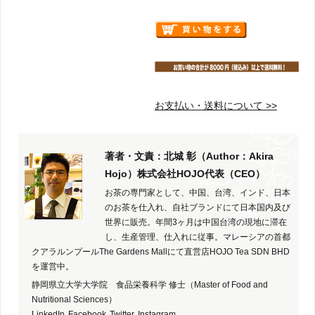
お支払い・送料について >>
著者・文責：北城 彰（Author：Akira
Hojo）株式会社HOJO代表（CEO）
お茶の専門家として、中国、台湾、インド、日本
のお茶を仕入れ、自社ブランドにて日本国内及び
世界に販売。年間3ヶ月は中国台湾の現地に滞在
し、生産管理、仕入れに従事。マレーシアの首都
クアラルンプールThe Gardens Mallにて直営店HOJO Tea SDN BHD
を運営中。
静岡県立大学大学院 食品栄養科学 修士（Master of Food and
Nutritional Sciences）
LinkedIn
Facebook
Twitter
Instagram