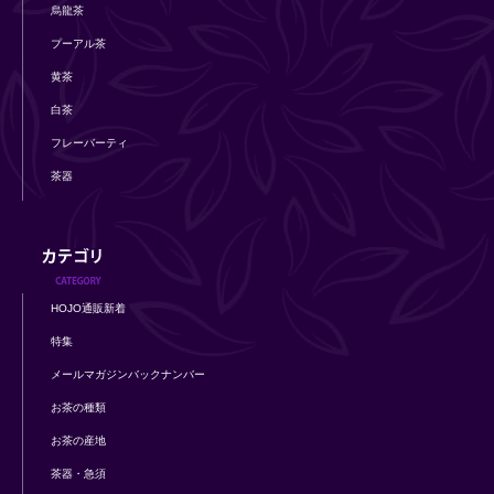
烏龍茶
プーアル茶
黄茶
白茶
フレーバーティ
茶器
HOJO通販新着
特集
メールマガジンバックナンバー
お茶の種類
お茶の産地
茶器・急須