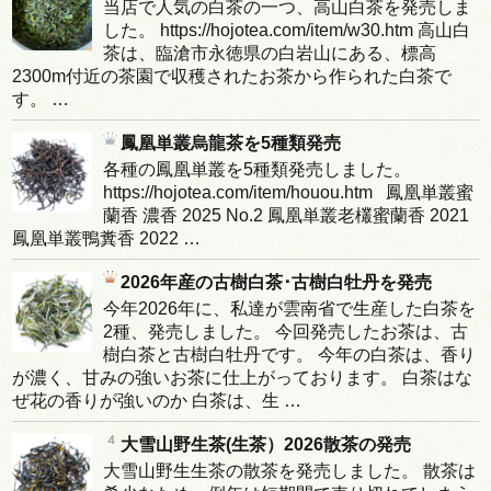
当店で人気の白茶の一つ、高山白茶を発売しま
した。 https://hojotea.com/item/w30.htm 高山白
茶は、臨滄市永徳県の白岩山にある、標高
2300m付近の茶園で収穫されたお茶から作られた白茶で
す。 …
鳳凰単叢烏龍茶を5種類発売
各種の鳳凰単叢を5種類発売しました。
https://hojotea.com/item/houou.htm 鳳凰単叢蜜
蘭香 濃香 2025 No.2 鳳凰単叢老欉蜜蘭香 2021
鳳凰単叢鴨糞香 2022 …
2026年産の古樹白茶･古樹白牡丹を発売
今年2026年に、私達が雲南省で生産した白茶を
2種、発売しました。 今回発売したお茶は、古
樹白茶と古樹白牡丹です。 今年の白茶は、香り
が濃く、甘みの強いお茶に仕上がっております。 白茶はな
ぜ花の香りが強いのか 白茶は、生 …
大雪山野生茶(生茶）2026散茶の発売
大雪山野生生茶の散茶を発売しました。 散茶は