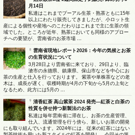
月14日
私達はこれまでプーアル生茶・熟茶ともに15年
以上にわたり販売してきましたが、小ロット生
産による個性や産地へのこだわりはこれまで主に生茶の領
域でした。ところが近年、熟茶においても同様のアプロー
チへの要望が、雲南省のお茶市場 …
雲南省現地レポート2026：今年の気候とお茶
の生育状況について
3月28日より雲南省に来ており、29日より、臨
滄市の永德県、鎮康県、保山市などを中心にお
茶の生産と仕入を行っております。 紫茶や単株茶などの老
木は、成長が遅く、収穫時期が4月の下旬から5月の上旬と
なるため、此方には5月の …
清香紅茶 高山紫茶 2024 発売―紅茶と白茶の
性質を併せ持つ新製法のお茶
私達は毎年雲南省に滞在し、お茶の生産管理、
仕入、流通管理を行う傍ら、新しいお茶の開発
にも取り組んでいます。2024年には、従来の紅茶にはない
製茶技術を用いた新スタイルの紅茶を開発し、今回その第