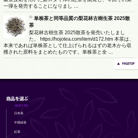
一弾を発売することになりまし …
単株茶と同等品質の梨花林古樹生茶 2025散
茶
梨花林古樹生茶 2025散茶を発売いたしまし
た。 https://hojotea.com/item/d172.htm 本茶は、
本来であれば単株茶として仕上げられるはずの老木から収
穫された原料をまとめたものです。単株茶と全 …
日本茶
中国緑茶
紅茶