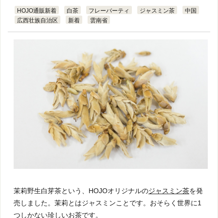
HOJO通販新着
白茶
フレーバーティ
ジャスミン茶
中国
広西壮族自治区
新着
雲南省
茉莉野生白芽茶という、HOJOオリジナルの
ジャスミン茶
を発
売しました。茉莉とはジャスミンことです。おそらく世界に1
つしかない珍しいお茶です。