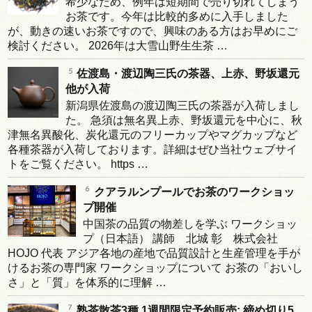
希少なため、例年は短期間で売り切れてしまう
お茶です。今年は比較的多めに入手しました
が、動きの速いお茶ですので、興味のある方はお早めにご
検討ください。 2026年は大雪山野生生茶 …
佐渡島・渡辺陶三氏の茶器、上赤、野坂還元
他が入荷
新潟県佐渡島の渡辺陶三氏の茶器が入荷しまし
た。 急須は無名異上赤、野坂還元を中心に、秋
津無名異酸化、炭化還元のフリーカップやマグカップなど
各種茶器が入荷しております。詳細はぜひ当社ウェブサイ
トをご覧ください。 https …
クアラルンプールでお茶のワークショッ
プ開催
中国茶の品質の物差しを学ぶ ワークショッ
プ（日本語） 講師 北城 彰 株式会社
HOJO 代表 アジア各地の産地で品質設計と生産管理を手が
けるお茶の専門家 ワークショップについて お茶の「おいし
さ」と「質」を体系的に理解 …
熟茶散茶3種 1週間限定予約販売: 締め切り5