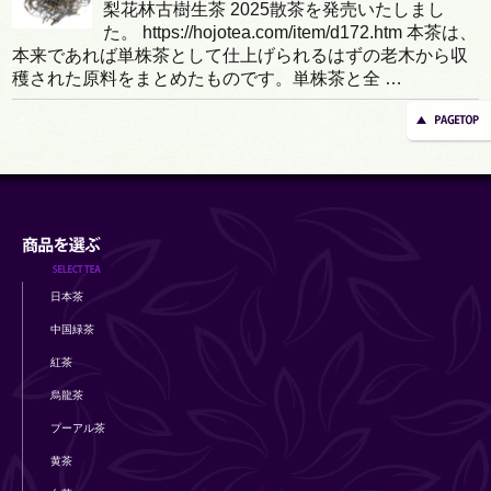
梨花林古樹生茶 2025散茶を発売いたしまし
た。 https://hojotea.com/item/d172.htm 本茶は、
本来であれば単株茶として仕上げられるはずの老木から収
穫された原料をまとめたものです。単株茶と全 …
日本茶
中国緑茶
紅茶
烏龍茶
プーアル茶
黄茶