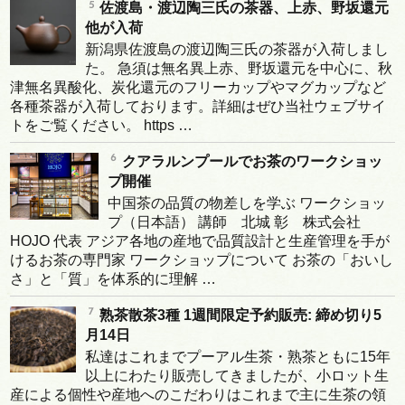
佐渡島・渡辺陶三氏の茶器、上赤、野坂還元
他が入荷
新潟県佐渡島の渡辺陶三氏の茶器が入荷しまし
た。 急須は無名異上赤、野坂還元を中心に、秋
津無名異酸化、炭化還元のフリーカップやマグカップなど
各種茶器が入荷しております。詳細はぜひ当社ウェブサイ
トをご覧ください。 https …
クアラルンプールでお茶のワークショッ
プ開催
中国茶の品質の物差しを学ぶ ワークショッ
プ（日本語） 講師 北城 彰 株式会社
HOJO 代表 アジア各地の産地で品質設計と生産管理を手が
けるお茶の専門家 ワークショップについて お茶の「おいし
さ」と「質」を体系的に理解 …
熟茶散茶3種 1週間限定予約販売: 締め切り5
月14日
私達はこれまでプーアル生茶・熟茶ともに15年
以上にわたり販売してきましたが、小ロット生
産による個性や産地へのこだわりはこれまで主に生茶の領