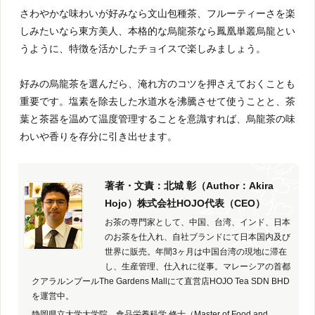
さわやかな味わいが好みなら文山包種茶、フルーティーさを楽
しみたいなら東方美人、本格的な烏龍茶なら鳳凰単叢烏龍とい
うように、特徴を活かしたチョイスで楽しみましょう。
好みの烏龍茶を選んだら、淹れ方のコツを押さえておくことも
重要です。塩素を除去した水道水を沸騰させて使うことと、茶
葉と茶器を温めて温度管理することを意識すれば、烏龍茶の味
わいや香りを存分に引き出せます。
著者・文責：北城 彰（Author：Akira
Hojo）株式会社HOJO代表（CEO）
お茶の専門家として、中国、台湾、インド、日本
のお茶を仕入れ、自社ブランドにて日本国内及び
世界に販売。年間3ヶ月は中国台湾の現地に滞在
し、生産管理、仕入れに従事。マレーシアの首都
クアラルンプールThe Gardens Mallにて直営店HOJO Tea SDN BHD
を運営中。
静岡県立大学大学院 食品栄養科学 修士（Master of Food and