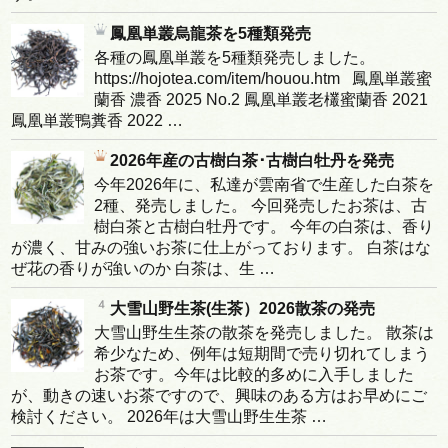
鳳凰単叢烏龍茶を5種類発売
各種の鳳凰単叢を5種類発売しました。
https://hojotea.com/item/houou.htm 鳳凰単叢蜜
蘭香 濃香 2025 No.2 鳳凰単叢老欉蜜蘭香 2021
鳳凰単叢鴨糞香 2022 …
2026年産の古樹白茶･古樹白牡丹を発売
今年2026年に、私達が雲南省で生産した白茶を
2種、発売しました。 今回発売したお茶は、古
樹白茶と古樹白牡丹です。 今年の白茶は、香り
が濃く、甘みの強いお茶に仕上がっております。 白茶はな
ぜ花の香りが強いのか 白茶は、生 …
大雪山野生茶(生茶）2026散茶の発売
大雪山野生生茶の散茶を発売しました。 散茶は
希少なため、例年は短期間で売り切れてしまう
お茶です。今年は比較的多めに入手しました
が、動きの速いお茶ですので、興味のある方はお早めにご
検討ください。 2026年は大雪山野生生茶 …