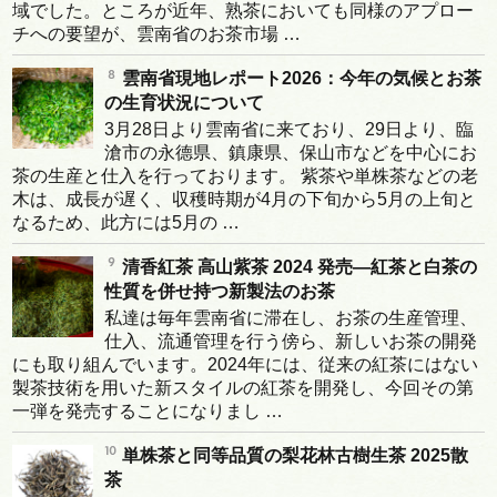
域でした。ところが近年、熟茶においても同様のアプロー
チへの要望が、雲南省のお茶市場 …
雲南省現地レポート2026：今年の気候とお茶
の生育状況について
3月28日より雲南省に来ており、29日より、臨
滄市の永德県、鎮康県、保山市などを中心にお
茶の生産と仕入を行っております。 紫茶や単株茶などの老
木は、成長が遅く、収穫時期が4月の下旬から5月の上旬と
なるため、此方には5月の …
清香紅茶 高山紫茶 2024 発売―紅茶と白茶の
性質を併せ持つ新製法のお茶
私達は毎年雲南省に滞在し、お茶の生産管理、
仕入、流通管理を行う傍ら、新しいお茶の開発
にも取り組んでいます。2024年には、従来の紅茶にはない
製茶技術を用いた新スタイルの紅茶を開発し、今回その第
一弾を発売することになりまし …
単株茶と同等品質の梨花林古樹生茶 2025散
茶