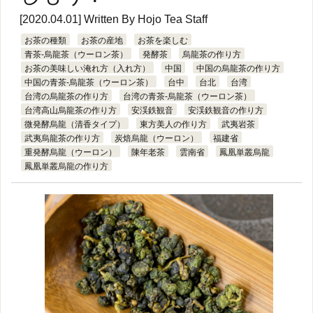
[2020.04.01] Written By
Hojo Tea Staff
お茶の種類
お茶の産地
お茶を楽しむ
青茶-烏龍茶（ウーロン茶）
発酵茶
烏龍茶の作り方
お茶の美味しい淹れ方（入れ方）
中国
中国の烏龍茶の作り方
中国の青茶-烏龍茶（ウーロン茶）
台中
台北
台湾
台湾の烏龍茶の作り方
台湾の青茶-烏龍茶（ウーロン茶）
台湾高山烏龍茶の作り方
安渓鉄観音
安渓鉄観音の作り方
微発酵烏龍（清香タイプ）
東方美人の作り方
武夷岩茶
武夷烏龍茶の作り方
炭焙烏龍（ウーロン）
福建省
重発酵烏龍（ウーロン）
陳年老茶
雲南省
鳳凰単叢烏龍
鳳凰単叢烏龍の作り方