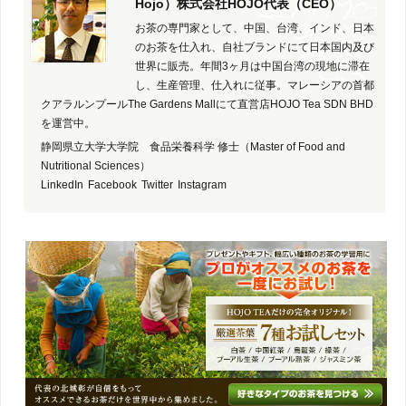
Hojo）株式会社HOJO代表（CEO）
お茶の専門家として、中国、台湾、インド、日本
のお茶を仕入れ、自社ブランドにて日本国内及び
世界に販売。年間3ヶ月は中国台湾の現地に滞在
し、生産管理、仕入れに従事。マレーシアの首都
クアラルンプールThe Gardens Mallにて直営店HOJO Tea SDN BHD
を運営中。
静岡県立大学大学院 食品栄養科学 修士（Master of Food and
Nutritional Sciences）
LinkedIn
Facebook
Twitter
Instagram