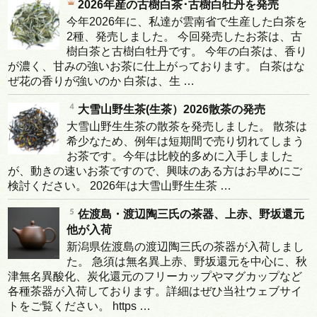
2026年産の古樹白茶･古樹白牡丹を発売
今年2026年に、私達が雲南省で生産した白茶を
2種、発売しました。 今回発売したお茶は、古
樹白茶と古樹白牡丹です。 今年の白茶は、香り
が濃く、甘みの強いお茶に仕上がっております。 白茶はな
ぜ花の香りが強いのか 白茶は、生 …
大雪山野生茶(生茶）2026散茶の発売
大雪山野生生茶の散茶を発売しました。 散茶は
希少なため、例年は短期間で売り切れてしまう
お茶です。今年は比較的多めに入手しました
が、動きの速いお茶ですので、興味のある方はお早めにご
検討ください。 2026年は大雪山野生生茶 …
佐渡島・渡辺陶三氏の茶器、上赤、野坂還元
他が入荷
新潟県佐渡島の渡辺陶三氏の茶器が入荷しまし
た。 急須は無名異上赤、野坂還元を中心に、秋
津無名異酸化、炭化還元のフリーカップやマグカップなど
各種茶器が入荷しております。詳細はぜひ当社ウェブサイ
トをご覧ください。 https …