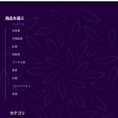
日本茶
中国緑茶
紅茶
烏龍茶
プーアル茶
黄茶
白茶
フレーバーティ
茶器