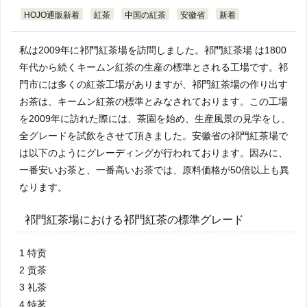
HOJO通販新着
紅茶
中国の紅茶
安徽省
新着
私は2009年に祁門紅茶場を訪問しました。祁門紅茶場 は1800
年代から続くキームン紅茶の生産の標準とされる工場です。祁
門市には多くの紅茶工場がありますが、祁門紅茶場の作り出す
お茶は、キームン紅茶の標準とみなされております。この工場
を2009年に訪れた際には、茶園を始め、生産風景の見学をし、
全グレードを試飲をさせて頂きました。安徽省の祁門紅茶場で
は以下のようにグレーディングが行われております。因みに、
一番安いお茶と、一番高いお茶では、原料価格が50倍以上も異
なります。
祁門紅茶場における祁門紅茶の標準グレード
1 特贡
2 贡茶
3 礼茶
4 特茗