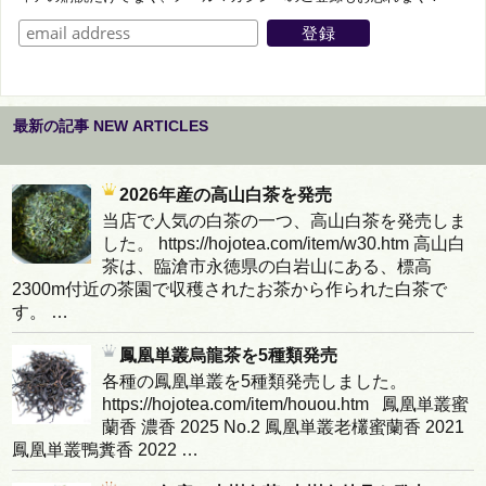
最新の記事 NEW ARTICLES
2026年産の高山白茶を発売
当店で人気の白茶の一つ、高山白茶を発売しま
した。 https://hojotea.com/item/w30.htm 高山白
茶は、臨滄市永徳県の白岩山にある、標高
2300m付近の茶園で収穫されたお茶から作られた白茶で
す。 …
鳳凰単叢烏龍茶を5種類発売
各種の鳳凰単叢を5種類発売しました。
https://hojotea.com/item/houou.htm 鳳凰単叢蜜
蘭香 濃香 2025 No.2 鳳凰単叢老欉蜜蘭香 2021
鳳凰単叢鴨糞香 2022 …