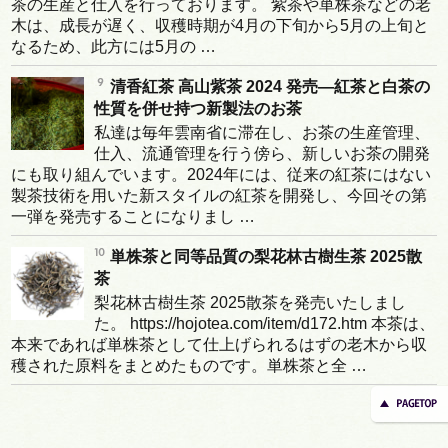
茶の生産と仕入を行っております。 紫茶や単株茶などの老
木は、成長が遅く、収穫時期が4月の下旬から5月の上旬と
なるため、此方には5月の …
清香紅茶 高山紫茶 2024 発売―紅茶と白茶の
性質を併せ持つ新製法のお茶
私達は毎年雲南省に滞在し、お茶の生産管理、
仕入、流通管理を行う傍ら、新しいお茶の開発
にも取り組んでいます。2024年には、従来の紅茶にはない
製茶技術を用いた新スタイルの紅茶を開発し、今回その第
一弾を発売することになりまし …
単株茶と同等品質の梨花林古樹生茶 2025散
茶
梨花林古樹生茶 2025散茶を発売いたしまし
た。 https://hojotea.com/item/d172.htm 本茶は、
本来であれば単株茶として仕上げられるはずの老木から収
穫された原料をまとめたものです。単株茶と全 …