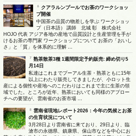
クアラルンプールでお茶のワークショッ
プ開催
中国茶の品質の物差しを学ぶ ワークショッ
プ（日本語） 講師 北城 彰 株式会社
HOJO 代表 アジア各地の産地で品質設計と生産管理を手が
けるお茶の専門家 ワークショップについて お茶の「おいし
さ」と「質」を体系的に理解 …
熟茶散茶3種 1週間限定予約販売: 締め切り5
月14日
私達はこれまでプーアル生茶・熟茶ともに15年
以上にわたり販売してきましたが、小ロット生
産による個性や産地へのこだわりはこれまで主に生茶の領
域でした。ところが近年、熟茶においても同様のアプロー
チへの要望が、雲南省のお茶市場 …
雲南省現地レポート2026：今年の気候とお茶
の生育状況について
3月28日より雲南省に来ており、29日より、臨
滄市の永德県、鎮康県、保山市などを中心にお