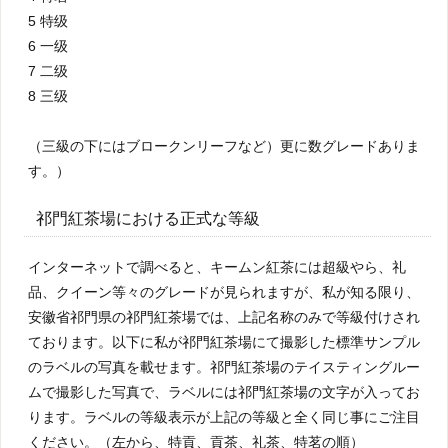
5 特级
6 一级
7 二级
8 三级
（三級の下にはブロークンリーフなど）更に数グレードありま
す。）
祁門紅茶場における正式な等級
インターネットで調べると、キームン紅茶には超級やら、礼
品、クイーン等々のグレードが見られますが、私が知る限り、
安徽省祁門県の祁門紅茶場では、上記名称のみで等級付けされ
ております。以下に私が祁門紅茶場にて撮影した標準サンプル
のラベルの写真を載せます。祁門紅茶場のテイスティングルー
ムで撮影した写真で、ラベルには祁門紅茶場の文字が入ってお
ります。ラベルの等級表示が上記の等級と全く同じ事にご注目
ください。（左から、特貢、貢茶、礼茶、特茗の順）