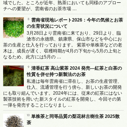
域でした。ところが近年、熟茶においても同様のアプロー
チへの要望が、雲南省のお茶市場 …
雲南省現地レポート2026：今年の気候とお茶
の生育状況について
3月28日より雲南省に来ており、29日より、臨
滄市の永德県、鎮康県、保山市などを中心にお
茶の生産と仕入を行っております。 紫茶や単株茶などの老
木は、成長が遅く、収穫時期が4月の下旬から5月の上旬と
なるため、此方には5月の …
清香紅茶 高山紫茶 2024 発売―紅茶と白茶の
性質を併せ持つ新製法のお茶
私達は毎年雲南省に滞在し、お茶の生産管理、
仕入、流通管理を行う傍ら、新しいお茶の開発
にも取り組んでいます。2024年には、従来の紅茶にはない
製茶技術を用いた新スタイルの紅茶を開発し、今回その第
一弾を発売することになりまし …
単株茶と同等品質の梨花林古樹生茶 2025散
茶