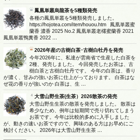
鳳凰単叢烏龍茶を5種類発売
各種の鳳凰単叢を5種類発売しました。
https://hojotea.com/item/houou.htm 鳳凰単叢蜜
蘭香 濃香 2025 No.2 鳳凰単叢老欉蜜蘭香 2021
鳳凰単叢鴨糞香 2022 …
2026年産の古樹白茶･古樹白牡丹を発売
今年2026年に、私達が雲南省で生産した白茶を
2種、発売しました。 今回発売したお茶は、古
樹白茶と古樹白牡丹です。 今年の白茶は、香り
が濃く、甘みの強いお茶に仕上がっております。 白茶はな
ぜ花の香りが強いのか 白茶は、生 …
大雪山野生茶(生茶）2026散茶の発売
大雪山野生生茶の散茶を発売しました。 散茶は
希少なため、例年は短期間で売り切れてしまう
お茶です。今年は比較的多めに入手しました
が、動きの速いお茶ですので、興味のある方はお早めにご
検討ください。 2026年は大雪山野生生茶 …