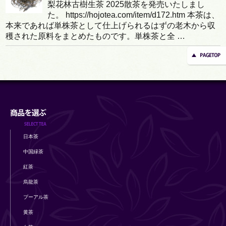
梨花林古樹生茶 2025散茶を発売いたしまし
た。 https://hojotea.com/item/d172.htm 本茶は、
本来であれば単株茶として仕上げられるはずの老木から収
穫された原料をまとめたものです。単株茶と全 …
日本茶
中国緑茶
紅茶
烏龍茶
プーアル茶
黄茶