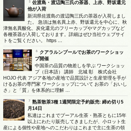
佐渡島・渡辺陶三氏の茶器、上赤、野坂還元
他が入荷
新潟県佐渡島の渡辺陶三氏の茶器が入荷しまし
た。 急須は無名異上赤、野坂還元を中心に、秋
津無名異酸化、炭化還元のフリーカップやマグカップなど
各種茶器が入荷しております。詳細はぜひ当社ウェブサイ
トをご覧ください。 https …
クアラルンプールでお茶のワークショッ
プ開催
中国茶の品質の物差しを学ぶ ワークショッ
プ（日本語） 講師 北城 彰 株式会社
HOJO 代表 アジア各地の産地で品質設計と生産管理を手が
けるお茶の専門家 ワークショップについて お茶の「おいし
さ」と「質」を体系的に理解 …
熟茶散茶3種 1週間限定予約販売: 締め切り5
月14日
私達はこれまでプーアル生茶・熟茶ともに15年
以上にわたり販売してきましたが、小ロット生
産による個性や産地へのこだわりはこれまで主に生茶の領