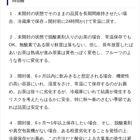
１．未開封の状態でそのままの品質を長期間維持させたい場
合、冷蔵庫で保存→開封前に24時間かけて常温に戻す。
２．未開封の状態で脱酸素剤入りのお茶の場合、常温保存でも
OK。無酸素である限り鮮度は落ちない。但し、長年放置したば
あいお茶は熟成が進み茶葉は黄色っぽく変色し、フルーツのよ
うな香りに変化する。
３．開封後、6ヶ月以内に飲みきると想定される場合、機密性
の高い容器にいれ、湿度をさけ、常温にて保存するのがお薦
め。お茶は徐々に劣化するが、冷蔵庫にいれて結露が発生する
リスクを考えたらはるかに安全。特に秋〜春のさむい季節であ
れば品質は安定する。
４．開封後、6ヶ月〜1年以上保存したい場合、そし、脱酸素剤
や真空包装機がない場合、ある程度劣化することを覚悟の上、
冷蔵保存がお薦め。この方法だと酸化による古葉臭の発生は避