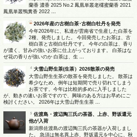
蘭香 濃香 2025 No.2 鳳凰単叢老欉蜜蘭香 2021
鳳凰単叢鴨糞香 2022 …
2026年産の古樹白茶･古樹白牡丹を発売
今年2026年に、私達が雲南省で生産した白茶を
2種、発売しました。 今回発売したお茶は、古
樹白茶と古樹白牡丹です。 今年の白茶は、香り
が濃く、甘みの強いお茶に仕上がっております。 白茶はな
ぜ花の香りが強いのか 白茶は、生 …
大雪山野生茶(生茶）2026散茶の発売
大雪山野生生茶の散茶を発売しました。 散茶は
希少なため、例年は短期間で売り切れてしまう
お茶です。今年は比較的多めに入手しました
が、動きの速いお茶ですので、興味のある方はお早めにご
検討ください。 2026年は大雪山野生生茶 …
佐渡島・渡辺陶三氏の茶器、上赤、野坂還元
他が入荷
新潟県佐渡島の渡辺陶三氏の茶器が入荷しまし
た。 急須は無名異上赤、野坂還元を中心に、秋