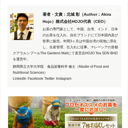
著者・文責：北城 彰（Author：Akira
Hojo）株式会社HOJO代表（CEO）
お茶の専門家として、中国、台湾、インド、日本
のお茶を仕入れ、自社ブランドにて日本国内及び
世界に販売。年間3ヶ月は中国台湾の現地に滞在
し、生産管理、仕入れに従事。マレーシアの首都
クアラルンプールThe Gardens Mallにて直営店HOJO Tea SDN BHD
を運営中。
静岡県立大学大学院 食品栄養科学 修士（Master of Food and
Nutritional Sciences）
LinkedIn
Facebook
Twitter
Instagram