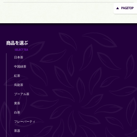
日本茶
中国緑茶
紅茶
烏龍茶
プーアル茶
黄茶
白茶
フレーバーティ
茶器