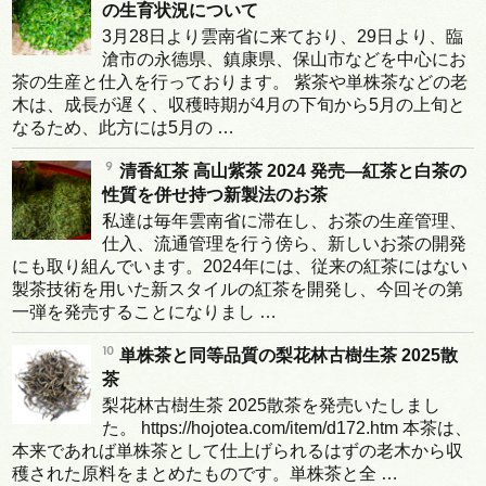
の生育状況について
3月28日より雲南省に来ており、29日より、臨
滄市の永德県、鎮康県、保山市などを中心にお
茶の生産と仕入を行っております。 紫茶や単株茶などの老
木は、成長が遅く、収穫時期が4月の下旬から5月の上旬と
なるため、此方には5月の …
清香紅茶 高山紫茶 2024 発売―紅茶と白茶の
性質を併せ持つ新製法のお茶
私達は毎年雲南省に滞在し、お茶の生産管理、
仕入、流通管理を行う傍ら、新しいお茶の開発
にも取り組んでいます。2024年には、従来の紅茶にはない
製茶技術を用いた新スタイルの紅茶を開発し、今回その第
一弾を発売することになりまし …
単株茶と同等品質の梨花林古樹生茶 2025散
茶
梨花林古樹生茶 2025散茶を発売いたしまし
た。 https://hojotea.com/item/d172.htm 本茶は、
本来であれば単株茶として仕上げられるはずの老木から収
穫された原料をまとめたものです。単株茶と全 …