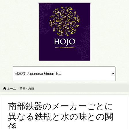
ホーム
>
茶器・急須
南部鉄器のメーカーごとに
異なる鉄瓶と水の味との関
係