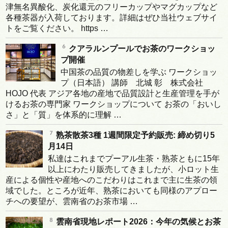
津無名異酸化、炭化還元のフリーカップやマグカップなど
各種茶器が入荷しております。詳細はぜひ当社ウェブサイ
トをご覧ください。 https …
クアラルンプールでお茶のワークショッ
プ開催
中国茶の品質の物差しを学ぶ ワークショッ
プ（日本語） 講師 北城 彰 株式会社
HOJO 代表 アジア各地の産地で品質設計と生産管理を手が
けるお茶の専門家 ワークショップについて お茶の「おいし
さ」と「質」を体系的に理解 …
熟茶散茶3種 1週間限定予約販売: 締め切り5
月14日
私達はこれまでプーアル生茶・熟茶ともに15年
以上にわたり販売してきましたが、小ロット生
産による個性や産地へのこだわりはこれまで主に生茶の領
域でした。ところが近年、熟茶においても同様のアプロー
チへの要望が、雲南省のお茶市場 …
雲南省現地レポート2026：今年の気候とお茶