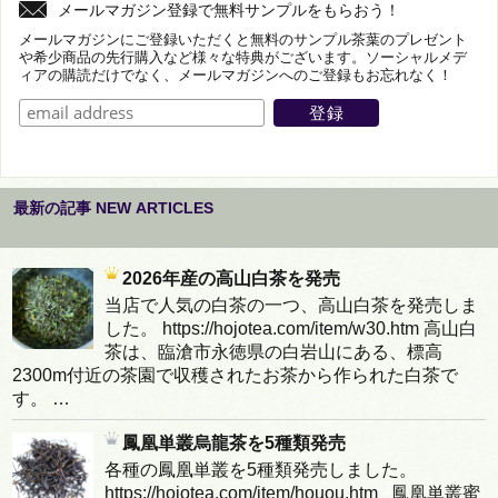
メールマガジン登録で無料サンプルをもらおう！
メールマガジンにご登録いただくと無料のサンプル茶葉のプレゼント
や希少商品の先行購入など様々な特典がございます。ソーシャルメデ
ィアの購読だけでなく、メールマガジンへのご登録もお忘れなく！
最新の記事 NEW ARTICLES
2026年産の高山白茶を発売
当店で人気の白茶の一つ、高山白茶を発売しま
した。 https://hojotea.com/item/w30.htm 高山白
茶は、臨滄市永徳県の白岩山にある、標高
2300m付近の茶園で収穫されたお茶から作られた白茶で
す。 …
鳳凰単叢烏龍茶を5種類発売
各種の鳳凰単叢を5種類発売しました。
https://hojotea.com/item/houou.htm 鳳凰単叢蜜