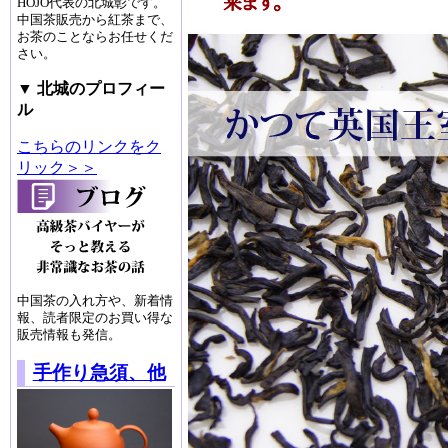
HOJO代表の北城彰です。
中国茶販売から紅茶まで、
お茶のことならお任せくだ
さい。
▼ 北城のプロフィー
ル
こちらのリンクをク
リック＞＞
中国茶の入れ方や、新着情
報、読者限定のお買い得な
販売情報も発信。
手作り急須、他