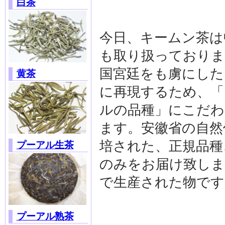
白茶
今日、キームン茶は
も取り扱っておりま
国宮廷をも虜にした
黄茶
に再現するため、「
ルの品種」にこだわ
ます。安徽省の自然
培された、正規品種
プーアル生茶
のみをお届け致しま
で生産された物です
プーアル熟茶