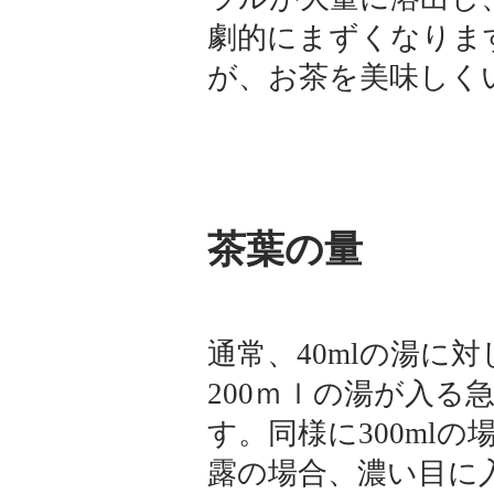
劇的にまずくなりま
が、お茶を美味しく
茶葉の量
通常、40mlの湯に
200ｍｌの湯が入る急
す。同様に300ml
露の場合、濃い目に