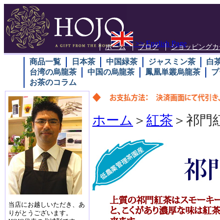
>> English Page
ホーム
ブログ
ショッピングカ
商品一覧
日本茶
中国緑茶
ジャスミン茶
白
台湾の烏龍茶
中国の烏龍茶
鳳凰単叢烏龍茶
プ
お茶のコラム
ホーム
＞
紅茶
＞祁門
当店にお越しいただき、あ
りがとうございます。