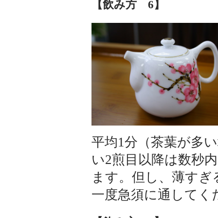
【飲み方 6】
平均1分（茶葉が多
い2煎目以降は数秒
ます。但し、薄すぎ
一度急須に通してく