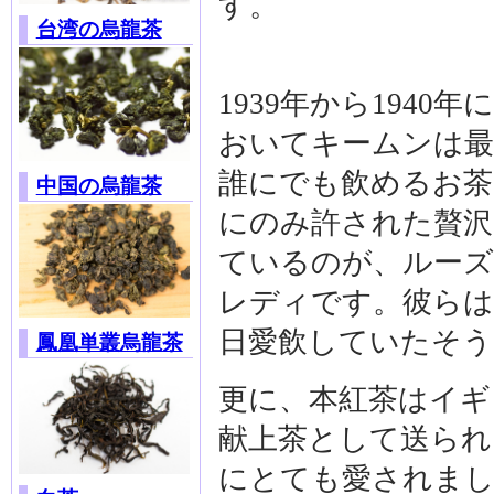
す。
台湾の烏龍茶
1939年から194
おいてキームンは最
誰にでも飲めるお茶
中国の烏龍茶
にのみ許された贅沢
ているのが、ルーズ
レディです。彼らは
日愛飲していたそう
鳳凰単叢烏龍茶
更に、本紅茶はイギ
献上茶として送られ
にとても愛されま