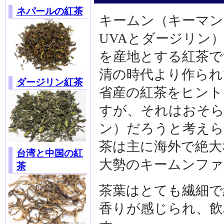
ネパールの紅茶
キームン（キーマン
UVAとダージリン
を産地とする紅茶で
清の時代より作られ
ダージリン紅茶
省産の紅茶をヒント
すが、それはおそら
ン）だろうと考えら
茶は主に海外で絶大
台湾と中国の紅
大勢のキームンファ
茶
茶葉はとても繊細で
香りが感じられ、飲