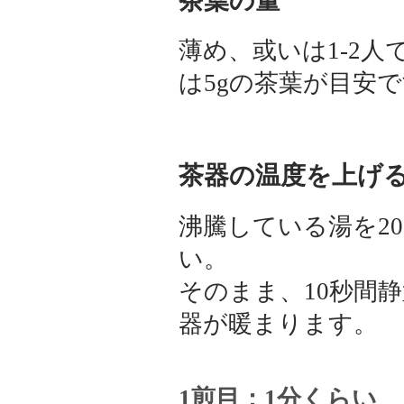
茶葉の量
薄め、或いは1-2人
は5gの茶葉が目安
茶器の温度を上げ
沸騰している湯を20
い。
そのまま、10秒間
器が暖まります。
1煎目：1分くらい