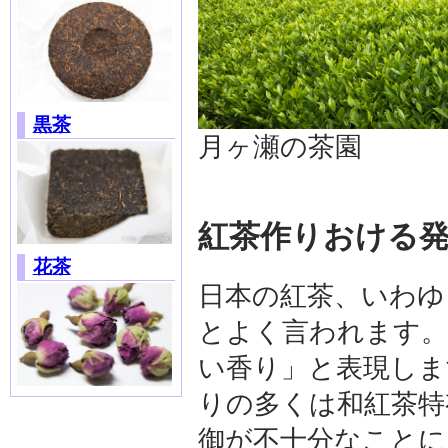
黒茶
月ヶ瀬の茶園
紅茶作りおける
花茶
日本の紅茶、いわゆ
とよく言われます。
い香り」と表現しま
りの多くは和紅茶特
御が不十分なことに