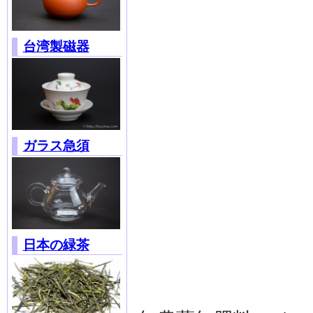
台湾製磁器
ガラス急須
日本の緑茶