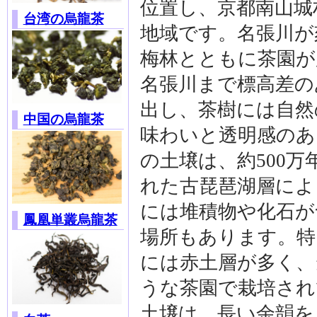
位置し、京都南山城
台湾の烏龍茶
地域です。名張川が
梅林とともに茶園が
名張川まで標高差の
出し、茶樹には自然
中国の烏龍茶
味わいと透明感のあ
の土壌は、約500万
れた古琵琶湖層によ
には堆積物や化石が
鳳凰単叢烏龍茶
場所もあります。特
には赤土層が多く、
うな茶園で栽培され
土壌は、長い余韻を