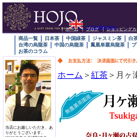
>> English Page
ホーム
ブログ
ショッピングカ
商品一覧
日本茶
中国緑茶
ジャスミン茶
白
台湾の烏龍茶
中国の烏龍茶
鳳凰単叢烏龍茶
プ
お茶のコラム
ホーム
＞
紅茶
＞月ヶ
当店にお越しいただき、あ
りがとうございます。