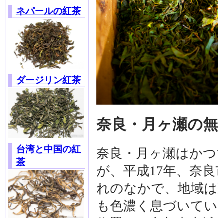
ネパールの紅茶
ダージリン紅茶
奈良・月ヶ瀬の
台湾と中国の紅
奈良・月ヶ瀬はかつ
茶
が、平成17年、奈
れのなかで、地域は
も色濃く息づいてい