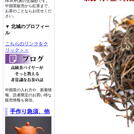
HOJO代表の北城彰です。
中国茶販売から紅茶まで、
お茶のことならお任せくだ
さい。
▼ 北城のプロフィー
ル
こちらのリンクをク
リック＞＞
中国茶の入れ方や、新着情
報、読者限定のお買い得な
販売情報も発信。
手作り急須、他