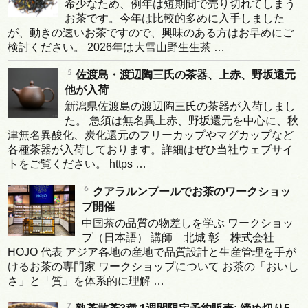
希少なため、例年は短期間で売り切れてしまう
お茶です。今年は比較的多めに入手しました
が、動きの速いお茶ですので、興味のある方はお早めにご
検討ください。 2026年は大雪山野生生茶 …
佐渡島・渡辺陶三氏の茶器、上赤、野坂還元
他が入荷
新潟県佐渡島の渡辺陶三氏の茶器が入荷しまし
た。 急須は無名異上赤、野坂還元を中心に、秋
津無名異酸化、炭化還元のフリーカップやマグカップなど
各種茶器が入荷しております。詳細はぜひ当社ウェブサイ
トをご覧ください。 https …
クアラルンプールでお茶のワークショッ
プ開催
中国茶の品質の物差しを学ぶ ワークショッ
プ（日本語） 講師 北城 彰 株式会社
HOJO 代表 アジア各地の産地で品質設計と生産管理を手が
けるお茶の専門家 ワークショップについて お茶の「おいし
さ」と「質」を体系的に理解 …