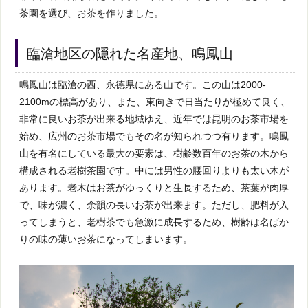
茶園を選び、お茶を作りました。
臨滄地区の隠れた名産地、鳴鳳山
鳴鳳山は臨滄の西、永德県にある山です。この山は2000-
2100mの標高があり、また、東向きで日当たりが極めて良く、
非常に良いお茶が出来る地域ゆえ、近年では昆明のお茶市場を
始め、広州のお茶市場でもその名が知られつつ有ります。鳴鳳
山を有名にしている最大の要素は、樹齢数百年のお茶の木から
構成される老樹茶園です。中には男性の腰回りよりも太い木が
あります。老木はお茶がゆっくりと生長するため、茶葉が肉厚
で、味が濃く、余韻の長いお茶が出来ます。ただし、肥料が入
ってしまうと、老樹茶でも急激に成長するため、樹齢は名ばか
りの味の薄いお茶になってしまいます。