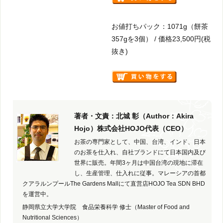
お値打ちパック：1071g（餅茶
357gを3個） / 価格23,500円(税
抜き)
著者・文責：北城 彰（Author：Akira
Hojo）株式会社HOJO代表（CEO）
お茶の専門家として、中国、台湾、インド、日本
のお茶を仕入れ、自社ブランドにて日本国内及び
世界に販売。年間3ヶ月は中国台湾の現地に滞在
し、生産管理、仕入れに従事。マレーシアの首都
クアラルンプールThe Gardens Mallにて直営店HOJO Tea SDN BHD
を運営中。
静岡県立大学大学院 食品栄養科学 修士（Master of Food and
Nutritional Sciences）