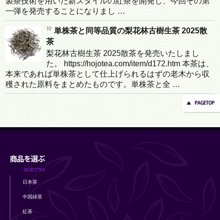
製茶技術を用いた新スタイルの紅茶を開発し、今回その第
一弾を発売することになりまし …
単株茶と同等品質の梨花林古樹生茶 2025散
茶
梨花林古樹生茶 2025散茶を発売いたしまし
た。 https://hojotea.com/item/d172.htm 本茶は、
本来であれば単株茶として仕上げられるはずの老木から収
穫された原料をまとめたものです。単株茶と全 …
日本茶
中国緑茶
紅茶