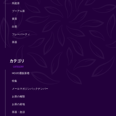
烏龍茶
プーアル茶
黄茶
白茶
フレーバーティ
茶器
HOJO通販新着
特集
メールマガジンバックナンバー
お茶の種類
お茶の産地
茶器・急須