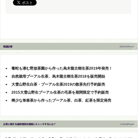
毒蛇も潜む野放茶園から作った烏木龍古樹生茶2019年発売！
自然栽培プーアル生茶、烏木龍古樹生茶2018を販売開始
大雪山野生白茶・プーアル生茶2019の散茶先行予約販売
2015大雪山野生プーアル生茶の毛茶を期間限定で予約販売
稀少な単株茶から作ったプーアル茶、白茶、紅茶を限定発売