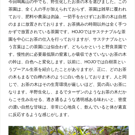
今回鳴鳳山の中でも、野生化したお茶の木を選びました。この
茶園は、全く人の手が加えられておらず、茶園は雑草に覆われ
ており、肥料や農薬は勿論、一切手をかけずにお茶の木は自然
のままに放置されております。お茶摘みの時期以外は全く手つ
かずで放置されている茶園です。HOJOではサステナブルな茶
園を中心にお茶の仕入を行っておりますが、サステナブルとい
う言葉はこの茶園には似合わず、どちらかというと野良茶園で
す。慢性的に必要最低限の窒素しか吸収できていないお茶の木
の幹は、白色へと変化します。以前に、HOJOでは白樹茶とい
うプーアル生茶を紹介したことがありますが、正に、どのお茶
の木もまるで白樺の木のように白い色をしております。人と同
じで、お茶の木はその生育環境が厳しいほど、質の高いお茶に
なります。半野生化し、まるでターザンのようなお茶の木だか
らこそ生み出せる、透き通るような透明感ある味わいと、密度
の濃い自然な甘味は、非常に心地良く、飲んでいると体が素直
に反応するような感じがします。