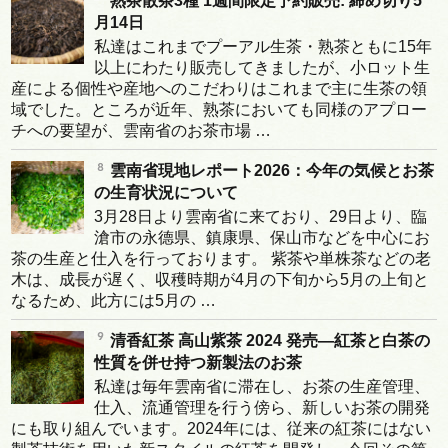
熟茶散茶3種 1週間限定予約販売: 締め切り5
月14日
私達はこれまでプーアル生茶・熟茶ともに15年
以上にわたり販売してきましたが、小ロット生
産による個性や産地へのこだわりはこれまで主に生茶の領
域でした。ところが近年、熟茶においても同様のアプロー
チへの要望が、雲南省のお茶市場 …
雲南省現地レポート2026：今年の気候とお茶
の生育状況について
3月28日より雲南省に来ており、29日より、臨
滄市の永德県、鎮康県、保山市などを中心にお
茶の生産と仕入を行っております。 紫茶や単株茶などの老
木は、成長が遅く、収穫時期が4月の下旬から5月の上旬と
なるため、此方には5月の …
清香紅茶 高山紫茶 2024 発売―紅茶と白茶の
性質を併せ持つ新製法のお茶
私達は毎年雲南省に滞在し、お茶の生産管理、
仕入、流通管理を行う傍ら、新しいお茶の開発
にも取り組んでいます。2024年には、従来の紅茶にはない