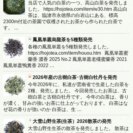
当店で人気の白茶の一つ、高山白茶を発売しま
した。 https://hojotea.com/item/w30.htm 高山白
茶は、臨滄市永徳県の白岩山にある、標高
2300m付近の茶園で収穫されたお茶から作られた白茶で
す。 …
鳳凰単叢烏龍茶を5種類発売
各種の鳳凰単叢を5種類発売しました。
https://hojotea.com/item/houou.htm 鳳凰単叢蜜
蘭香 濃香 2025 No.2 鳳凰単叢老欉蜜蘭香 2021
鳳凰単叢鴨糞香 2022 …
2026年産の古樹白茶･古樹白牡丹を発売
今年2026年に、私達が雲南省で生産した白茶を
2種、発売しました。 今回発売したお茶は、古
樹白茶と古樹白牡丹です。 今年の白茶は、香り
が濃く、甘みの強いお茶に仕上がっております。 白茶はな
ぜ花の香りが強いのか 白茶は、生 …
大雪山野生茶(生茶）2026散茶の発売
大雪山野生生茶の散茶を発売しました。 散茶は