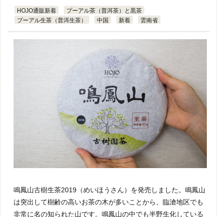
HOJO通販新着
プーアル茶（普洱茶）と黒茶
プーアル生茶（普洱生茶）
中国
新着
雲南省
鳴鳳山古樹生茶2019（めいほうさん）を発売しました。鳴鳳山
は突出して樹齢の高いお茶の木が多いことから、臨滄地区でも
非常に名の知られた山です。鳴鳳山の中でも半野生化している