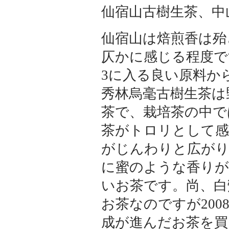
仙宿山古樹生茶、中
仙宿山は焙煎香は殆
仄かに感じる程度で
3に入る良い原料か
秀林烏毫古樹生茶は
茶で、栽培茶の中で
茶がトロリとして感
がじんわりと広がり
に蜜のような香りが
いお茶です。尚、白
お茶なのですが200
成が進んだお茶を買