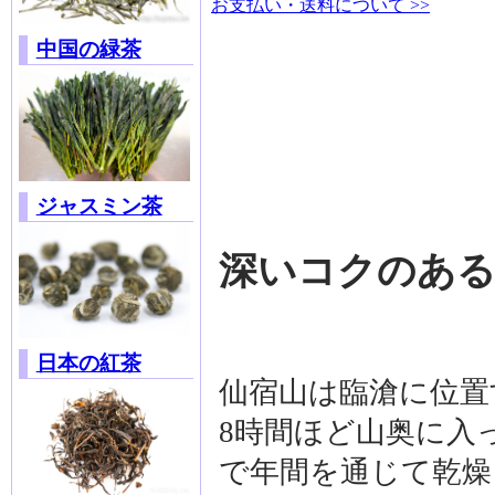
お支払い・送料について >>
中国の緑茶
ジャスミン茶
深いコクのあ
日本の紅茶
仙宿山は臨滄に位置
8時間ほど山奥に入
で年間を通じて乾燥