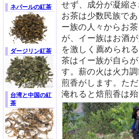
せず、成分が凝縮さ
ネパールの紅茶
お茶は少数民族であ
ー族の人々からお茶
が、イー族はお酒が
を激しく薦められる
ダージリン紅茶
茶はイー族が自らが
す。薪の火は火力調
煎香がします。ただ
淹れると焙煎香は殆
台湾と中国の紅
茶