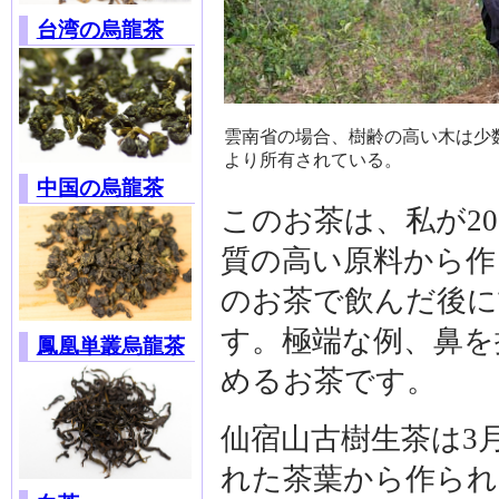
台湾の烏龍茶
雲南省の場合、樹齢の高い木は少
より所有されている。
中国の烏龍茶
このお茶は、私が2
質の高い原料から作
のお茶で飲んだ後に
す。極端な例、鼻を
鳳凰単叢烏龍茶
めるお茶です。
仙宿山古樹生茶は3
れた茶葉から作られ