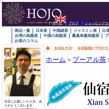
>> English Page
ホーム
ブログ
ショッピングカ
商品一覧
日本茶
中国緑茶
ジャスミン茶
白
台湾の烏龍茶
中国の烏龍茶
鳳凰単叢烏龍茶
プ
お茶のコラム
ホーム
＞
プーアル茶
当店にお越しいただき、あ
りがとうございます。