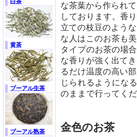
白茶
な茶葉から作られて
しております。香り
立ての枝豆のような
な人はこのお茶も美
黄茶
タイプのお茶の場合
な香りが強く出てき
るだけ温度の高い部
じられるようになる
プーアル生茶
のままで行ってく
金色のお茶
プーアル熟茶