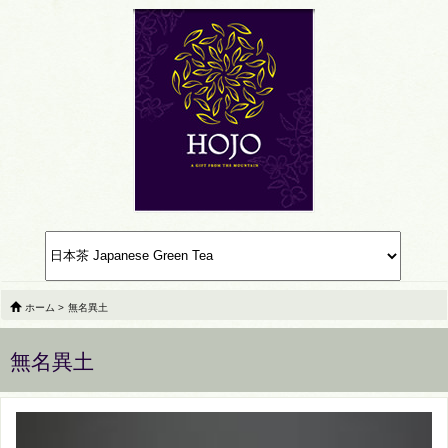
ホーム
>
無名異土
無名異土