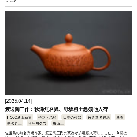
[2025.04.14]
渡辺陶三作：秋津無名異、野坂粗土急須他入荷
HOJO通販新着
茶器・急須
日本の茶器
佐渡無名異焼
新着
無名異土
秋津無名異
野坂土
佐渡島の無名異焼作家、渡辺陶三氏の茶器が多種類入荷しました。 今回は、