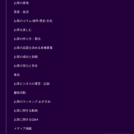
お茶の産地
茶器・急須
お茶のコラム-雑学-歴史-文化
お茶を楽しむ
お茶の作り方－製法
お茶の品質を決める各種要素
お茶の成分と効能
お茶の安心と安全
食品
お茶ビジネスの運営・記録
趣味活動
お茶のランキング-おすすめ
お茶に関する動画
お茶に関するQ&A
メディア掲載