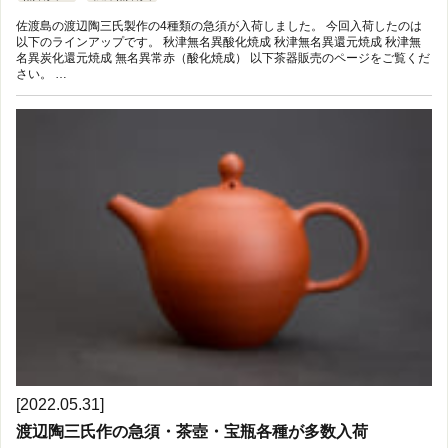
佐渡島の渡辺陶三氏製作の4種類の急須が入荷しました。 今回入荷したのは
以下のラインアップです。 秋津無名異酸化焼成 秋津無名異還元焼成 秋津無
名異炭化還元焼成 無名異常赤（酸化焼成） 以下茶器販売のページをご覧くだ
さい。 …
[2022.05.31]
渡辺陶三氏作の急須・茶壺・宝瓶各種が多数入荷