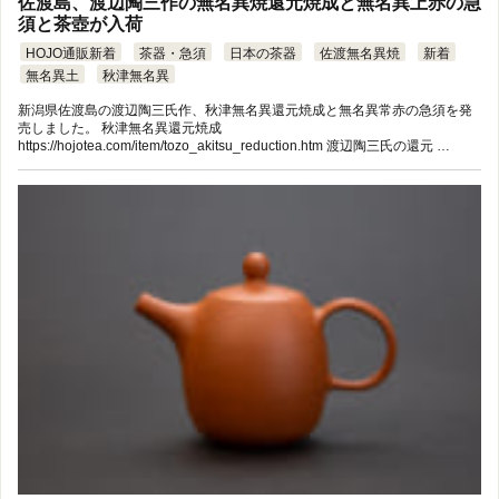
佐渡島、渡辺陶三作の無名異焼還元焼成と無名異上赤の急
須と茶壺が入荷
HOJO通販新着
茶器・急須
日本の茶器
佐渡無名異焼
新着
無名異土
秋津無名異
新潟県佐渡島の渡辺陶三氏作、秋津無名異還元焼成と無名異常赤の急須を発
売しました。 秋津無名異還元焼成
https://hojotea.com/item/tozo_akitsu_reduction.htm 渡辺陶三氏の還元 …