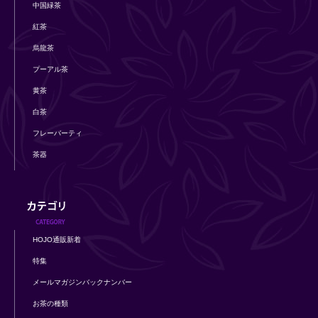
中国緑茶
紅茶
烏龍茶
プーアル茶
黄茶
白茶
フレーバーティ
茶器
HOJO通販新着
特集
メールマガジンバックナンバー
お茶の種類