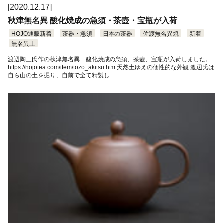
[2020.12.17]
秋津無名異 酸化焼成の急須・茶壺・宝瓶が入荷
HOJO通販新着
茶器・急須
日本の茶器
佐渡無名異焼
新着
無名異土
渡辺陶三氏作の秋津無名異 酸化焼成の急須、茶壺、宝瓶が入荷しました。
https://hojotea.com/item/tozo_akitsu.htm 天然土ゆえの個性的な外観 渡辺氏は
自ら山の土を掘り、自前で全て精製し …