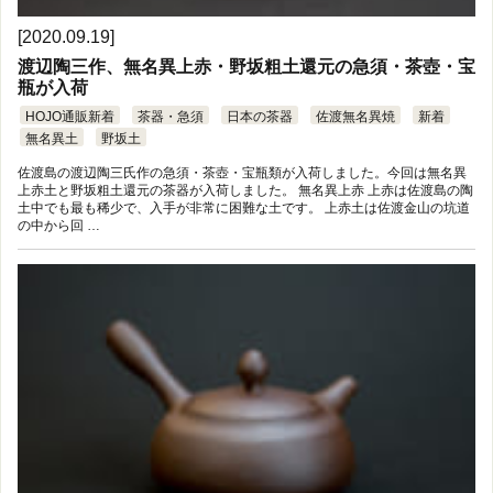
[2020.09.19]
渡辺陶三作、無名異上赤・野坂粗土還元の急須・茶壺・宝
瓶が入荷
HOJO通販新着
茶器・急須
日本の茶器
佐渡無名異焼
新着
無名異土
野坂土
佐渡島の渡辺陶三氏作の急須・茶壺・宝瓶類が入荷しました。今回は無名異
上赤土と野坂粗土還元の茶器が入荷しました。 無名異上赤 上赤は佐渡島の陶
土中でも最も稀少で、入手が非常に困難な土です。 上赤土は佐渡金山の坑道
の中から回 …