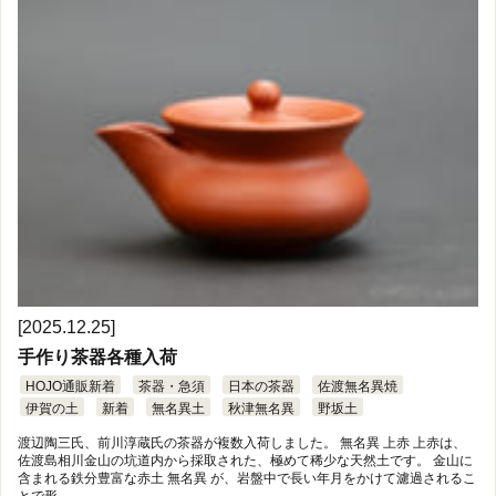
[2025.12.25]
手作り茶器各種入荷
HOJO通販新着
茶器・急須
日本の茶器
佐渡無名異焼
伊賀の土
新着
無名異土
秋津無名異
野坂土
渡辺陶三氏、前川淳蔵氏の茶器が複数入荷しました。 無名異 上赤 上赤は、
佐渡島相川金山の坑道内から採取された、極めて稀少な天然土です。 金山に
含まれる鉄分豊富な赤土 無名異 が、岩盤中で長い年月をかけて濾過されるこ
とで形 …