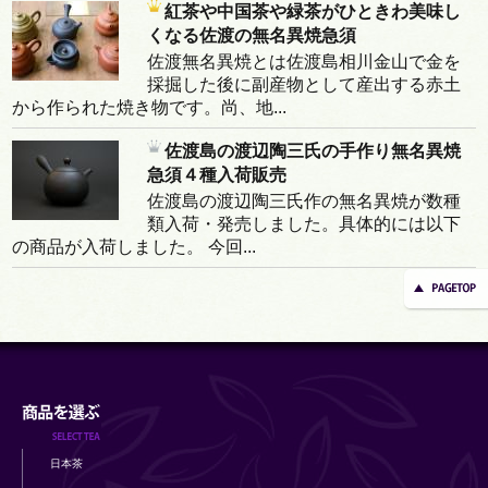
紅茶や中国茶や緑茶がひときわ美味し
くなる佐渡の無名異焼急須
佐渡無名異焼とは佐渡島相川金山で金を
採掘した後に副産物として産出する赤土
から作られた焼き物です。尚、地...
佐渡島の渡辺陶三氏の手作り無名異焼
急須４種入荷販売
佐渡島の渡辺陶三氏作の無名異焼が数種
類入荷・発売しました。具体的には以下
の商品が入荷しました。 今回...
日本茶