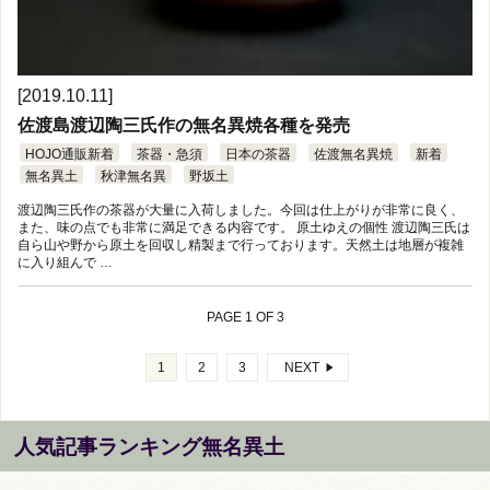
[2019.10.11]
佐渡島渡辺陶三氏作の無名異焼各種を発売
HOJO通販新着
茶器・急須
日本の茶器
佐渡無名異焼
新着
無名異土
秋津無名異
野坂土
渡辺陶三氏作の茶器が大量に入荷しました。今回は仕上がりが非常に良く、
また、味の点でも非常に満足できる内容です。 原土ゆえの個性 渡辺陶三氏は
自ら山や野から原土を回収し精製まで行っております。天然土は地層が複雑
に入り組んで …
PAGE 1 OF 3
1
2
3
NEXT
人気記事ランキング無名異土