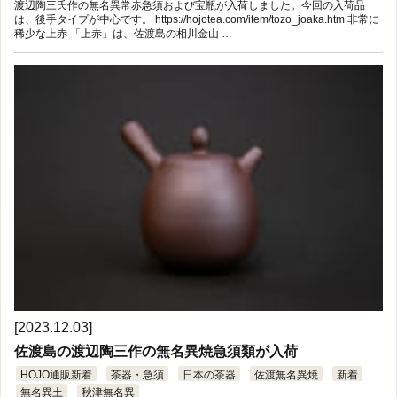
渡辺陶三氏作の無名異常赤急須および宝瓶が入荷しました。今回の入荷品
は、後手タイプが中心です。 https://hojotea.com/item/tozo_joaka.htm 非常に
稀少な上赤 「上赤」は、佐渡島の相川金山 …
[2023.12.03]
佐渡島の渡辺陶三作の無名異焼急須類が入荷
HOJO通販新着
茶器・急須
日本の茶器
佐渡無名異焼
新着
無名異土
秋津無名異