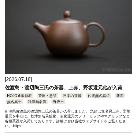
[2026.07.18]
佐渡島・渡辺陶三氏の茶器、上赤、野坂還元他が入荷
HOJO通販新着
茶器・急須
日本の茶器
佐渡無名異焼
新着
無名異土
秋津無名異
野坂土
新潟県佐渡島の渡辺陶三氏の茶器が入荷しました。 急須は無名異上赤、野坂
還元を中心に、秋津無名異酸化、炭化還元のフリーカップやマグカップなど
各種茶器が入荷しております。詳細はぜひ当社ウェブサイトをご覧くださ
い。 https …