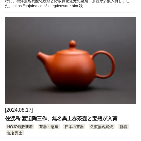
特に、秋津無名異酸化焼成と野坂炭化還元の急須・茶壺が多数入荷しまし
た。 https://hojotea.com/categ/teaware.htm 秋 …
[2024.08.17]
佐渡島:渡辺陶三作、無名異上赤茶壺と宝瓶が入荷
HOJO通販新着
茶器・急須
日本の茶器
佐渡無名異焼
新着
無名異土