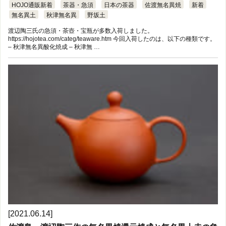
HOJO通販新着
茶器・急須
日本の茶器
佐渡無名異焼
新着
無名異土
秋津無名異
野坂土
渡辺陶三氏の急須・茶壺・宝瓶が多数入荷しました。
https://hojotea.com/categ/teaware.htm 今回入荷したのは、以下の種類です。
– 秋津無名異酸化焼成 – 秋津無 …
[2021.06.14]