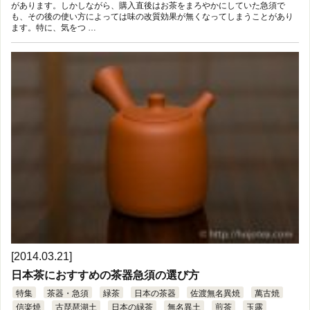
があります。しかしながら、購入直後はお茶をまろやかにしていた急須で
も、その後の使い方によっては味の改質効果が無くなってしまうことがあり
ます。特に、気をつ …
[2014.03.21]
日本茶におすすめの茶器急須の選び方
特集
茶器・急須
緑茶
日本の茶器
佐渡無名異焼
萬古焼
信楽焼
古琵琶湖土
日本の緑茶
無名異土
煎茶
玉露