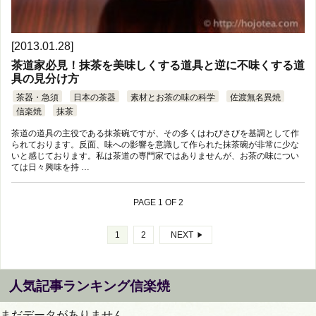
[2013.01.28]
茶道家必見！抹茶を美味しくする道具と逆に不味くする道
具の見分け方
茶器・急須
日本の茶器
素材とお茶の味の科学
佐渡無名異焼
信楽焼
抹茶
茶道の道具の主役である抹茶碗ですが、その多くはわびさびを基調として作
られております。反面、味への影響を意識して作られた抹茶碗が非常に少な
いと感じております。私は茶道の専門家ではありませんが、お茶の味につい
ては日々興味を持 …
PAGE 1 OF 2
1
2
NEXT
人気記事ランキング信楽焼
まだデータがありません。