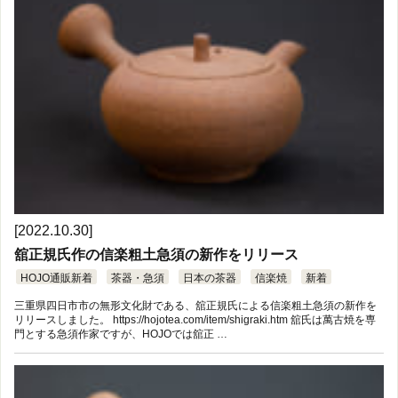
[2022.10.30]
舘正規氏作の信楽粗土急須の新作をリリース
HOJO通販新着
茶器・急須
日本の茶器
信楽焼
新着
三重県四日市市の無形文化財である、舘正規氏による信楽粗土急須の新作を
リリースしました。 https://hojotea.com/item/shigraki.htm 舘氏は萬古焼を専
門とする急須作家ですが、HOJOでは舘正 …