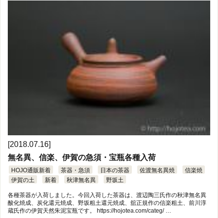
[2018.07.16]
無名異、信楽、伊賀の急須・宝瓶各種入荷
HOJO通販新着
茶器・急須
日本の茶器
佐渡無名異焼
信楽焼
伊賀の土
新着
秋津無名異
野坂土
各種茶器が入荷しました。今回入荷した茶器は、渡辺陶三氏作の秋津無名異
酸化焼成、炭化還元焼成、野坂粗土還元焼成、舘正規作の信楽粗土、前川淳
蔵氏作の伊賀天然朱泥宝瓶です。 https://hojotea.com/categ/ …