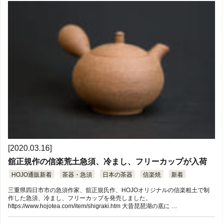
[2020.03.16]
舘正規作の信楽荒土急須、冷まし、フリーカップが入荷
HOJO通販新着
茶器・急須
日本の茶器
信楽焼
新着
三重県四日市市の急須作家、舘正規氏作、HOJOオリジナルの信楽粗土で制
作した急須、冷まし、フリーカップを発売しました。
https://www.hojotea.com/item/shigraki.htm 大昔琵琶湖の底に …