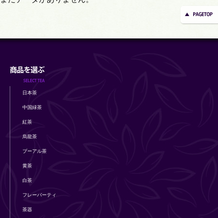
日本茶
中国緑茶
紅茶
烏龍茶
プーアル茶
黄茶
白茶
フレーバーティ
茶器