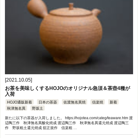
[2021.10.05]
お茶を美味しくするHOJOのオリジナル急須＆茶壺4種が
入荷
HOJO通販新着
日本の茶器
佐渡無名異焼
信楽焼
新着
秋津無名異
野坂土
新たに以下の茶器が入荷しました。 https://hojotea.com/categ/teaware.htm 渡
辺陶三作 秋津無名異酸化焼成 渡辺陶三作 秋津無名異還元焼成 渡辺陶三
作 野坂粗土還元焼成 舘正規作 信楽粗 …