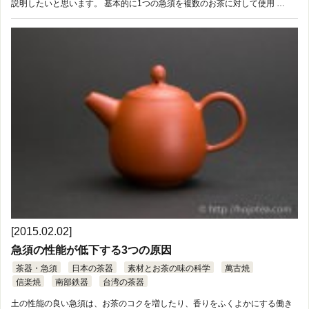
説明したいと思います。 基本的に1つの急須を複数のお茶に対して使用 …
[2015.02.02]
急須の性能が低下する3つの原因
茶器・急須
日本の茶器
素材とお茶の味の科学
萬古焼
信楽焼
南部鉄器
台湾の茶器
土の性能の良い急須は、お茶のコクを増したり、香りをふくよかにする働き