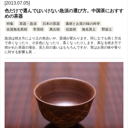
[2013.07.05]
色だけで選んではいけない急須の選び方。中国茶におすす
めの茶器
特集
茶器・急須
日本の茶器
素材とお茶の味の科学
佐渡無名異焼
常滑焼
萬古焼
信楽焼
無名異土
野坂土
急須は焼き方により土の色合いや、質感が変わります。同じ土でも焼く方法
で赤くなったり、小豆色になったり、黒くなったりします。異なる焼き方で
焼かれた茶器の場合、見た目の違いはもちろんですが、実はお茶の味や香り
に対する影響も異 …