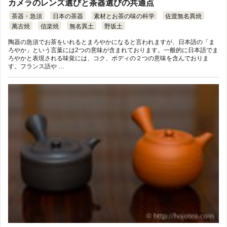
カメラのレンズ選びと茶器選びの共通点
茶器・急須
日本の茶器
素材とお茶の味の科学
佐渡無名異焼
萬古焼
信楽焼
無名異土
野坂土
陶器の急須でお茶をいれるとまろやかになると言われますが、日本語の「ま
ろやか」という言葉には2つの意味が含まれております。一般的に日本語でま
ろやかと表現される味覚には、コク、ボディの２つの意味を含んでおりま
す。フランス語や …