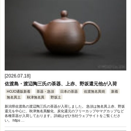
[2026.07.18]
佐渡島・渡辺陶三氏の茶器、上赤、野坂還元他が入荷
HOJO通販新着
茶器・急須
日本の茶器
佐渡無名異焼
新着
無名異土
秋津無名異
野坂土
新潟県佐渡島の渡辺陶三氏の茶器が入荷しました。 急須は無名異上赤、野坂
還元を中心に、秋津無名異酸化、炭化還元のフリーカップやマグカップなど
各種茶器が入荷しております。詳細はぜひ当社ウェブサイトをご覧くださ
い。 https …