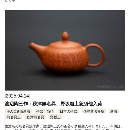
[2025.04.14]
渡辺陶三作：秋津無名異、野坂粗土急須他入荷
HOJO通販新着
茶器・急須
日本の茶器
佐渡無名異焼
新着
無名異土
秋津無名異
野坂土
佐渡島の無名異焼作家、渡辺陶三氏の茶器が多種類入荷しました。 今回は、