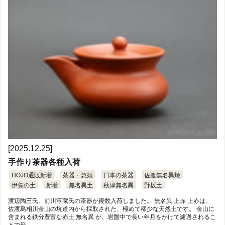
[2025.12.25]
手作り茶器各種入荷
HOJO通販新着
茶器・急須
日本の茶器
佐渡無名異焼
伊賀の土
新着
無名異土
秋津無名異
野坂土
渡辺陶三氏、前川淳蔵氏の茶器が複数入荷しました。 無名異 上赤 上赤は、
佐渡島相川金山の坑道内から採取された、極めて稀少な天然土です。 金山に
含まれる鉄分豊富な赤土 無名異 が、岩盤中で長い年月をかけて濾過されるこ
とで形 …