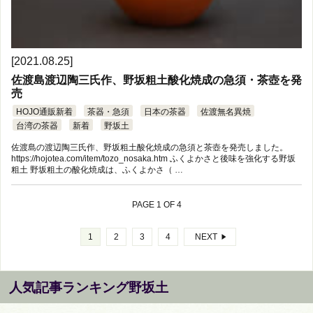
[2021.08.25]
佐渡島渡辺陶三氏作、野坂粗土酸化焼成の急須・茶壺を発
売
HOJO通販新着
茶器・急須
日本の茶器
佐渡無名異焼
台湾の茶器
新着
野坂土
佐渡島の渡辺陶三氏作、野坂粗土酸化焼成の急須と茶壺を発売しました。
https://hojotea.com/item/tozo_nosaka.htm ふくよかさと後味を強化する野坂
粗土 野坂粗土の酸化焼成は、ふくよかさ（ …
PAGE 1 OF 4
1
2
3
4
NEXT
人気記事ランキング野坂土