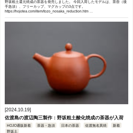
野坂粗土還元焼成の茶器を発売しました。 今回入荷したモデルは、茶壺（後
手急須）、フリーカップ、マグカップの3点です。
https://hojotea.com/item/tozo_nosaka_reduction.htm …
[2024.10.19]
佐渡島の渡辺陶三製作：野坂粗土酸化焼成の茶器が入荷
HOJO通販新着
茶器・急須
日本の茶器
佐渡無名異焼
新着
野坂土