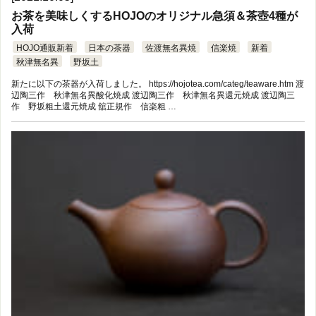
お茶を美味しくするHOJOのオリジナル急須＆茶壺4種が
入荷
HOJO通販新着
日本の茶器
佐渡無名異焼
信楽焼
新着
秋津無名異
野坂土
新たに以下の茶器が入荷しました。 https://hojotea.com/categ/teaware.htm 渡
辺陶三作 秋津無名異酸化焼成 渡辺陶三作 秋津無名異還元焼成 渡辺陶三
作 野坂粗土還元焼成 舘正規作 信楽粗 …