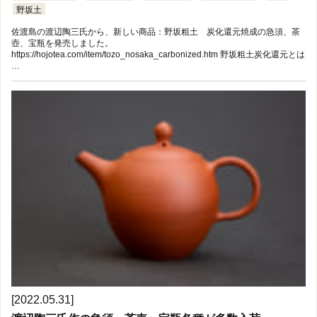
野坂土
佐渡島の渡辺陶三氏から、新しい商品：野坂粗土 炭化還元焼成の急須、茶
壺、宝瓶を発売しました。
https://hojotea.com/item/tozo_nosaka_carbonized.htm 野坂粗土炭化還元とは
…
[2022.05.31]