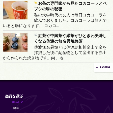
お茶の専門家から見たコカコーラとペ
プシの味の秘密
私の大学時代の友人は毎日コカコーラを
飲んでおりました。コカコーラは飲んで
いると癖になります。 コカコ...
紅茶や中国茶や緑茶がひときわ美味し
くなる佐渡の無名異焼急須
佐渡無名異焼とは佐渡島相川金山で金を
採掘した後に副産物として産出する赤土
から作られた焼き物です。尚、地...
日本茶