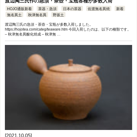
渡辺陶三氏作の急須・茶壺・宝瓶各種が多数入荷
HOJO通販新着
茶器・急須
日本の茶器
佐渡無名異焼
新着
無名異土
秋津無名異
野坂土
渡辺陶三氏の急須・茶壺・宝瓶が多数入荷しました。
https://hojotea.com/categ/teaware.htm 今回入荷したのは、以下の種類です。
– 秋津無名異酸化焼成 – 秋津無 …
[2021.10.05]