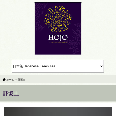
ホーム
>
野坂土
野坂土