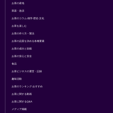
お茶の産地
茶器・急須
お茶のコラム-雑学-歴史-文化
お茶を楽しむ
お茶の作り方－製法
お茶の品質を決める各種要素
お茶の成分と効能
お茶の安心と安全
食品
お茶ビジネスの運営・記録
趣味活動
お茶のランキング-おすすめ
お茶に関する動画
お茶に関するQ&A
メディア掲載