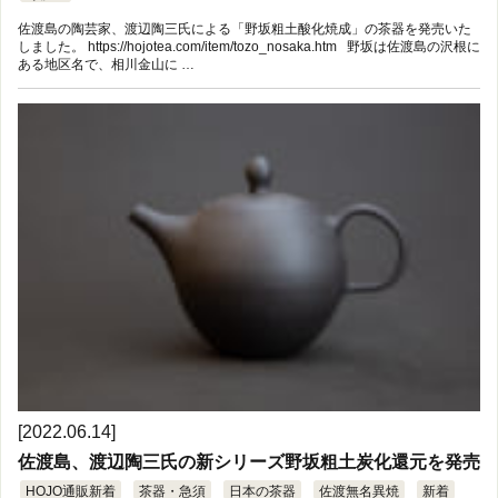
佐渡島の陶芸家、渡辺陶三氏による「野坂粗土酸化焼成」の茶器を発売いた
しました。 https://hojotea.com/item/tozo_nosaka.htm 野坂は佐渡島の沢根に
ある地区名で、相川金山に …
[2022.06.14]
佐渡島、渡辺陶三氏の新シリーズ野坂粗土炭化還元を発売
HOJO通販新着
茶器・急須
日本の茶器
佐渡無名異焼
新着