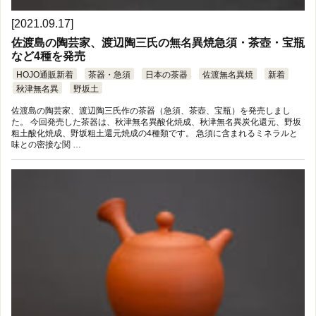
[2021.09.17]
佐渡島の陶芸家、渡辺陶三氏の無名異焼急須・茶壺・宝瓶
など4種を発売
HOJO通販新着
茶器・急須
日本の茶器
佐渡無名異焼
新着
秋津無名異
野坂土
佐渡島の陶芸家、渡辺陶三氏作の茶器（急須、茶壺、宝瓶）を発売しまし
た。 今回発売した茶器は、秋津無名異酸化焼成、秋津無名異炭化還元、野坂
粗土酸化焼成、野坂粗土還元焼成の4種類です。 急須に含まれるミネラルと
味との密接な関 …