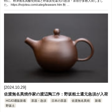
特に、秋津無名異酸化焼成と野坂炭化還元の急須・茶壺が多数入荷しまし
た。 https://hojotea.com/categ/teaware.htm 秋 …
[2024.10.29]
佐渡無名異焼作家の渡辺陶三作：野坂粗土還元急須が入荷
HOJO通販新着
茶器・急須
日本の茶器
佐渡無名異焼
新着
野坂土