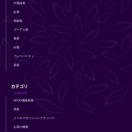
中国緑茶
紅茶
烏龍茶
プーアル茶
黄茶
白茶
フレーバーティ
茶器
HOJO通販新着
特集
メールマガジンバックナンバー
お茶の種類