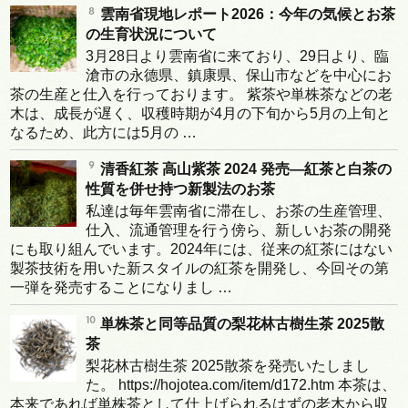
雲南省現地レポート2026：今年の気候とお茶
の生育状況について
3月28日より雲南省に来ており、29日より、臨
滄市の永德県、鎮康県、保山市などを中心にお
茶の生産と仕入を行っております。 紫茶や単株茶などの老
木は、成長が遅く、収穫時期が4月の下旬から5月の上旬と
なるため、此方には5月の …
清香紅茶 高山紫茶 2024 発売―紅茶と白茶の
性質を併せ持つ新製法のお茶
私達は毎年雲南省に滞在し、お茶の生産管理、
仕入、流通管理を行う傍ら、新しいお茶の開発
にも取り組んでいます。2024年には、従来の紅茶にはない
製茶技術を用いた新スタイルの紅茶を開発し、今回その第
一弾を発売することになりまし …
単株茶と同等品質の梨花林古樹生茶 2025散
茶
梨花林古樹生茶 2025散茶を発売いたしまし
た。 https://hojotea.com/item/d172.htm 本茶は、
本来であれば単株茶として仕上げられるはずの老木から収