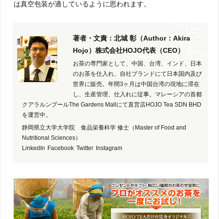
は真空包装が適しているように思われます。
著者・文責：北城 彰（Author：Akira
Hojo）株式会社HOJO代表（CEO）
お茶の専門家として、中国、台湾、インド、日本
のお茶を仕入れ、自社ブランドにて日本国内及び
世界に販売。年間3ヶ月は中国台湾の現地に滞在
し、生産管理、仕入れに従事。マレーシアの首都
クアラルンプールThe Gardens Mallにて直営店HOJO Tea SDN BHD
を運営中。
静岡県立大学大学院 食品栄養科学 修士（Master of Food and
Nutritional Sciences）
LinkedIn
Facebook
Twitter
Instagram