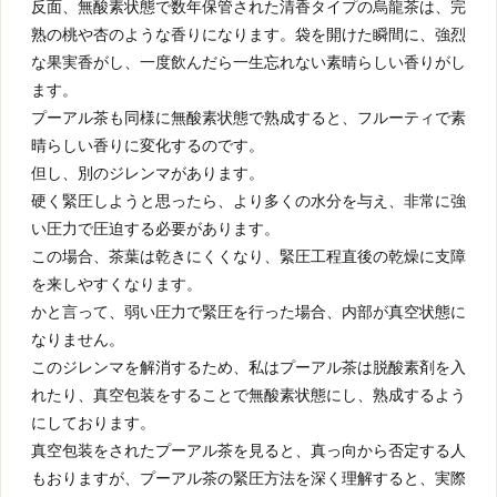
反面、無酸素状態で数年保管された清香タイプの烏龍茶は、完
熟の桃や杏のような香りになります。袋を開けた瞬間に、強烈
な果実香がし、一度飲んだら一生忘れない素晴らしい香りがし
ます。
プーアル茶も同様に無酸素状態で熟成すると、フルーティで素
晴らしい香りに変化するのです。
但し、別のジレンマがあります。
硬く緊圧しようと思ったら、より多くの水分を与え、非常に強
い圧力で圧迫する必要があります。
この場合、茶葉は乾きにくくなり、緊圧工程直後の乾燥に支障
を来しやすくなります。
かと言って、弱い圧力で緊圧を行った場合、内部が真空状態に
なりません。
このジレンマを解消するため、私はプーアル茶は脱酸素剤を入
れたり、真空包装をすることで無酸素状態にし、熟成するよう
にしております。
真空包装をされたプーアル茶を見ると、真っ向から否定する人
もおりますが、プーアル茶の緊圧方法を深く理解すると、実際