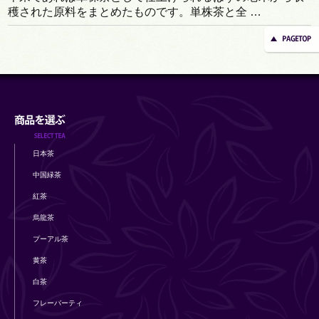
穫された原料をまとめたものです。単株茶と全 …
日本茶
中国緑茶
紅茶
烏龍茶
プーアル茶
黄茶
白茶
フレーバーティ