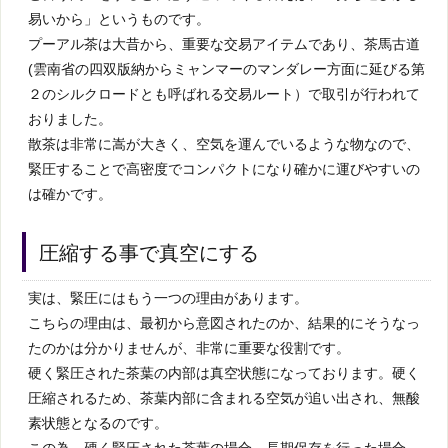
易いから」というものです。
プーアル茶は大昔から、重要な交易アイテムであり、茶馬古道
(雲南省の四双版納からミャンマーのマンダレー方面に延びる第
２のシルクロードとも呼ばれる交易ルート）で取引が行われて
おりました。
散茶は非常に嵩が大きく、空気を運んでいるような物なので、
緊圧することで高密度でコンパクトになり確かに運びやすいの
は確かです。
圧縮する事で真空にする
実は、緊圧にはもう一つの理由があります。
こちらの理由は、最初から意図されたのか、結果的にそうなっ
たのかは分かりませんが、非常に重要な役割です。
硬く緊圧された茶葉の内部は真空状態になっております。硬く
圧縮されるため、茶葉内部に含まれる空気が追い出され、無酸
素状態となるのです。
この為、硬く緊圧された茶葉の場合、長期保存を行った場合、