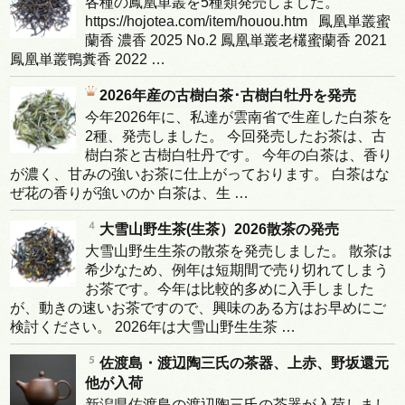
各種の鳳凰単叢を5種類発売しました。
https://hojotea.com/item/houou.htm 鳳凰単叢蜜
蘭香 濃香 2025 No.2 鳳凰単叢老欉蜜蘭香 2021
鳳凰単叢鴨糞香 2022 …
2026年産の古樹白茶･古樹白牡丹を発売
今年2026年に、私達が雲南省で生産した白茶を
2種、発売しました。 今回発売したお茶は、古
樹白茶と古樹白牡丹です。 今年の白茶は、香り
が濃く、甘みの強いお茶に仕上がっております。 白茶はな
ぜ花の香りが強いのか 白茶は、生 …
大雪山野生茶(生茶）2026散茶の発売
大雪山野生生茶の散茶を発売しました。 散茶は
希少なため、例年は短期間で売り切れてしまう
お茶です。今年は比較的多めに入手しました
が、動きの速いお茶ですので、興味のある方はお早めにご
検討ください。 2026年は大雪山野生生茶 …
佐渡島・渡辺陶三氏の茶器、上赤、野坂還元
他が入荷
新潟県佐渡島の渡辺陶三氏の茶器が入荷しまし