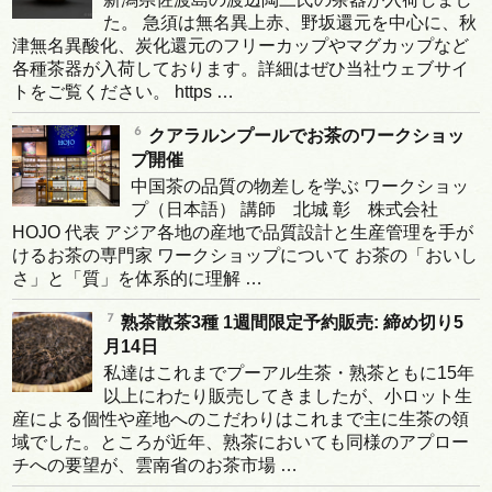
た。 急須は無名異上赤、野坂還元を中心に、秋
津無名異酸化、炭化還元のフリーカップやマグカップなど
各種茶器が入荷しております。詳細はぜひ当社ウェブサイ
トをご覧ください。 https …
クアラルンプールでお茶のワークショッ
プ開催
中国茶の品質の物差しを学ぶ ワークショッ
プ（日本語） 講師 北城 彰 株式会社
HOJO 代表 アジア各地の産地で品質設計と生産管理を手が
けるお茶の専門家 ワークショップについて お茶の「おいし
さ」と「質」を体系的に理解 …
熟茶散茶3種 1週間限定予約販売: 締め切り5
月14日
私達はこれまでプーアル生茶・熟茶ともに15年
以上にわたり販売してきましたが、小ロット生
産による個性や産地へのこだわりはこれまで主に生茶の領
域でした。ところが近年、熟茶においても同様のアプロー
チへの要望が、雲南省のお茶市場 …