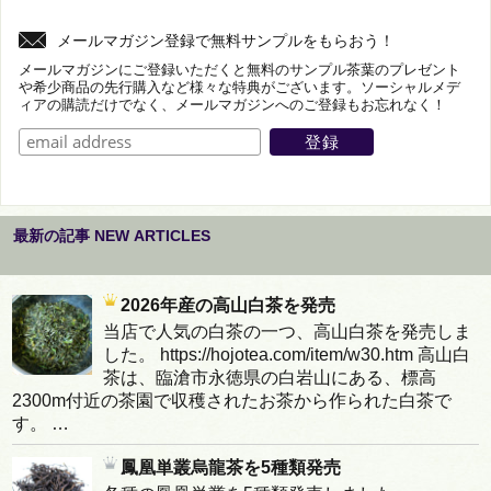
メールマガジン登録で無料サンプルをもらおう！
メールマガジンにご登録いただくと無料のサンプル茶葉のプレゼント
や希少商品の先行購入など様々な特典がございます。ソーシャルメデ
ィアの購読だけでなく、メールマガジンへのご登録もお忘れなく！
最新の記事 NEW ARTICLES
2026年産の高山白茶を発売
当店で人気の白茶の一つ、高山白茶を発売しま
した。 https://hojotea.com/item/w30.htm 高山白
茶は、臨滄市永徳県の白岩山にある、標高
2300m付近の茶園で収穫されたお茶から作られた白茶で
す。 …
鳳凰単叢烏龍茶を5種類発売