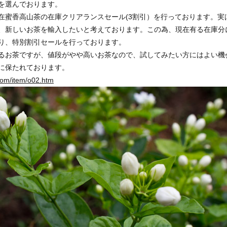
を選んでおります。
在蜜香高山茶の在庫クリアランスセール(3割引）を行っております。実
、新しいお茶を輸入したいと考えております。この為、現在有る在庫分
り、特別割引セールを行っております。
るお茶ですが、値段がやや高いお茶なので、試してみたい方にはよい機
に保たれております。
.com/item/o02.htm