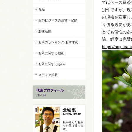
てはベース緑茶
別件ですが、現
食品
の規格を変更し
お茶ビジネスの運営・記録
り切る必要があ
趣味活動
とても個性のあ
論、鮮度は完璧
お茶のランキング-おすすめ
https://hojotea
お茶に関する動画
お茶に関するQ&A
メディア掲載
北城 彰
AKIRA HOJO
私が選んだお茶
をお届け致しま
す。