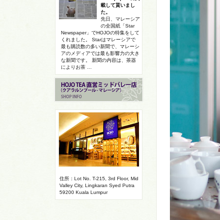
載して貰いまし
た。
先日、マレーシア
の全国紙「Star
Newspaper」でHOJOの特集をして
くれました。 Starはマレーシアで
最も購読数の多い新聞で、マレーシ
アのメディアでは最も影響力の大き
な新聞です。 新聞の内容は、茶器
によりお茶 …
住所：Lot No. T-215, 3rd Floor, Mid
Valley City, Lingkaran Syed Putra
59200 Kuala Lumpur