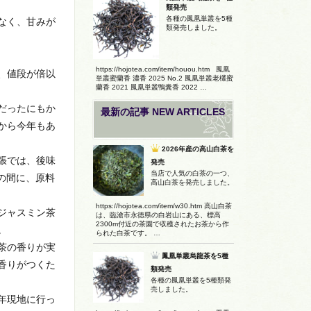
類発売
各種の鳳凰単叢を5種
なく、甘みが
類発売しました。
https://hojotea.com/item/houou.htm 鳳凰
、値段が倍以
単叢蜜蘭香 濃香 2025 No.2 鳳凰単叢老欉蜜
蘭香 2021 鳳凰単叢鴨糞香 2022 …
だったにもか
最新の記事 NEW ARTICLES
から今年もあ
2026年産の高山白茶を
張では、後味
発売
当店で人気の白茶の一つ、
の間に、原料
高山白茶を発売しました。
https://hojotea.com/item/w30.htm 高山白茶
ジャスミン茶
は、臨滄市永徳県の白岩山にある、標高
2300m付近の茶園で収穫されたお茶から作
。
られた白茶です。 …
茶の香りが実
鳳凰単叢烏龍茶を5種
香りがつくた
類発売
各種の鳳凰単叢を5種類発
売しました。
年現地に行っ