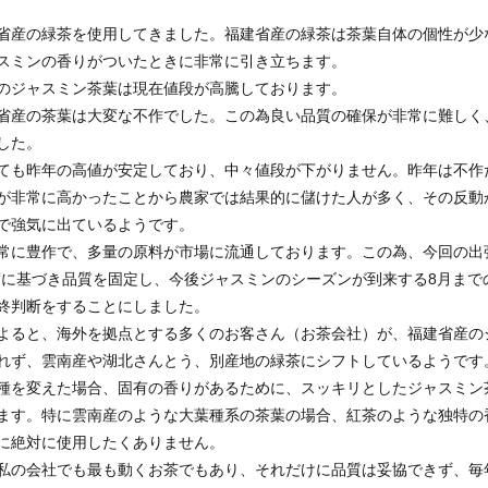
省産の緑茶を使用してきました。福建省産の緑茶は茶葉自体の個性が少
スミンの香りがついたときに非常に引き立ちます。
のジャスミン茶葉は現在値段が高騰しております。
省産の茶葉は大変な不作でした。この為良い品質の確保が非常に難しく
した。
ても昨年の高値が安定しており、中々値段が下がりません。昨年は不作
が非常に高かったことから農家では結果的に儲けた人が多く、その反動
で強気に出ているようです。
常に豊作で、多量の原料が市場に流通しております。この為、今回の出
度に基づき品質を固定し、今後ジャスミンのシーズンが到来する8月まで
終判断をすることにしました。
よると、海外を拠点とする多くのお客さん（お茶会社）が、福建省産の
れず、雲南産や湖北さんとう、別産地の緑茶にシフトしているようです
種を変えた場合、固有の香りがあるために、スッキリとしたジャスミン
ます。特に雲南産のような大葉種系の茶葉の場合、紅茶のような独特の
に絶対に使用したくありません。
私の会社でも最も動くお茶でもあり、それだけに品質は妥協できず、毎