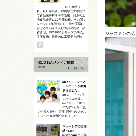
1971年生ま
れ。長野県出身。静岡県立大学院に
て食品栄養科学を専攻後、日系の上
場食品企業に10年間勤務。その間マ
レーシに8年間滞在し、海外工場に
おけるスパイス及び食品の開発、品
質管理、ISO9000シリーズの導入、
ジャスミンの花
生産技術、最終的に工場長を経験
an anにてジャス
ミンパールが紹介
されました。
an an 「マガジ
ンハウス出版」
No.1865、2013
年7月24日号「夏
のお取り寄せ」特集で弊社のジャス
ミンパールが紹介されました。
マレーシアの全国
紙 “Star
Newspaper”に掲