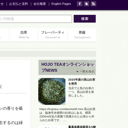
合せ
｜
お支払と送料
｜
会社概要
｜
English Pages
HOJO TEAオンラインショッ
プNEWS
2026年産の高山白茶
を発売
省
当店で人気の白茶の
一つ、高山白茶を発
売しました。
ンの香りを吸
https://hojotea.com/item/w30.htm 高山白茶
は、臨滄市永徳県の白岩山にある、標高
2300m付近の茶園で収穫されたお茶から作
られた白茶です。 …
右するのは緑
鳳凰単叢烏龍茶を5種