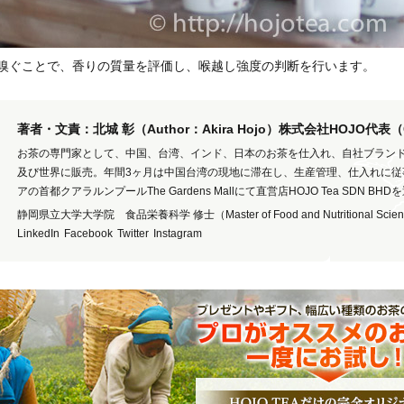
嗅ぐことで、香りの質量を評価し、喉越し強度の判断を行います。
著者・文責：北城 彰（Author：Akira Hojo）株式会社HOJO代表
お茶の専門家として、中国、台湾、インド、日本のお茶を仕入れ、自社ブラン
及び世界に販売。年間3ヶ月は中国台湾の現地に滞在し、生産管理、仕入れに従
アの首都クアラルンプールThe Gardens Mallにて直営店HOJO Tea SDN BH
静岡県立大学大学院 食品栄養科学 修士（Master of Food and Nutritional Scie
LinkedIn
Facebook
Twitter
Instagram