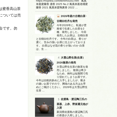
https://hojotea.com/item/houou.htm 鳳凰
単叢蜜蘭香 濃香 2025 No.2 鳳凰単叢老欉蜜
蘭香 2021 鳳凰単叢鴨糞香 2022 …
は蜜香高山茶
については売
2026年産の古樹白茶･
古樹白牡丹を発売
今年2026年に、私達が雲
会です。勿
南省で生産した白茶を2
種、発売しました。 今回
発売したお茶は、古樹白茶
と古樹白牡丹です。 今年の白茶は、香りが
濃く、甘みの強いお茶に仕上がっておりま
す。 白茶はなぜ花の香りが強いのか 白茶
は、生 …
大雪山野生茶(生茶）
2026散茶の発売
大雪山野生生茶の散茶を発
売しました。 散茶は希少
なため、例年は短期間で売
り切れてしまうお茶です。
今年は比較的多めに入手しましたが、動き
の速いお茶ですので、興味のある方はお早
めにご検討ください。 2026年は大雪山野生
生茶 …
佐渡島・渡辺陶三氏の
茶器、上赤、野坂還元他が
入荷
新潟県佐渡島の渡辺陶三氏
の茶器が入荷しました。