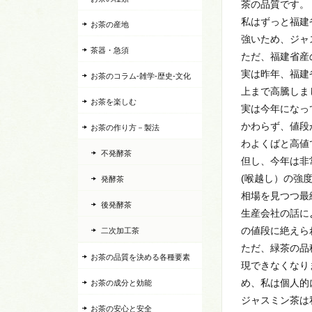
茶の品質です。
私はずっと福建
お茶の産地
強いため、ジャ
茶器・急須
ただ、福建省産
実は昨年、福建
お茶のコラム-雑学-歴史-文化
上まで高騰しま
お茶を楽しむ
実は今年になっ
かわらず、値段
お茶の作り方－製法
わよくばと高値
不発酵茶
但し、今年は非
(喉越し）の強
発酵茶
相場を見つつ最
後発酵茶
生産会社の話に
の値段に絶えら
二次加工茶
ただ、緑茶の品
お茶の品質を決める各種要素
現できなくなり
め、私は個人的
お茶の成分と効能
ジャスミン茶は
お茶の安心と安全