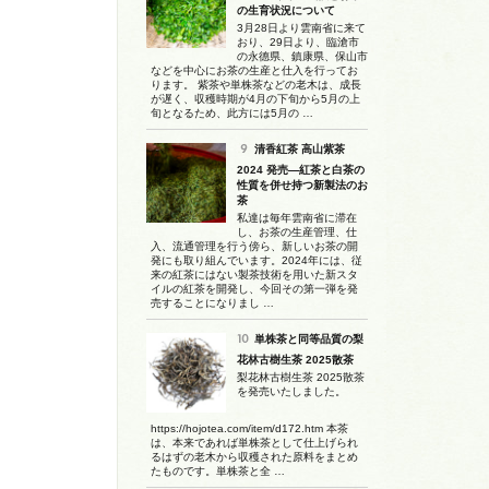
の生育状況について
3月28日より雲南省に来て
おり、29日より、臨滄市
の永德県、鎮康県、保山市
などを中心にお茶の生産と仕入を行ってお
ります。 紫茶や単株茶などの老木は、成長
が遅く、収穫時期が4月の下旬から5月の上
旬となるため、此方には5月の …
清香紅茶 高山紫茶
2024 発売―紅茶と白茶の
性質を併せ持つ新製法のお
茶
私達は毎年雲南省に滞在
し、お茶の生産管理、仕
入、流通管理を行う傍ら、新しいお茶の開
発にも取り組んでいます。2024年には、従
来の紅茶にはない製茶技術を用いた新スタ
イルの紅茶を開発し、今回その第一弾を発
売することになりまし …
単株茶と同等品質の梨
花林古樹生茶 2025散茶
梨花林古樹生茶 2025散茶
を発売いたしました。
https://hojotea.com/item/d172.htm 本茶
は、本来であれば単株茶として仕上げられ
るはずの老木から収穫された原料をまとめ
たものです。単株茶と全 …