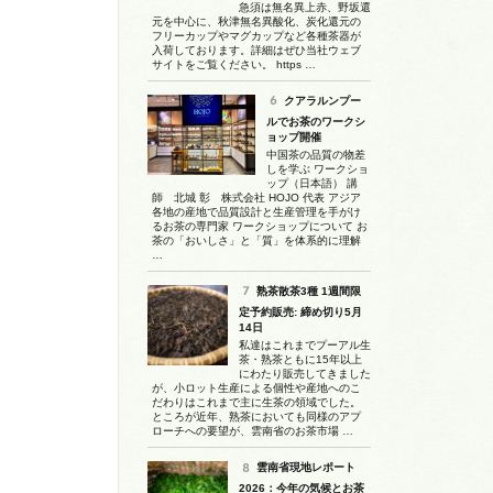
急須は無名異上赤、野坂還
元を中心に、秋津無名異酸化、炭化還元の
フリーカップやマグカップなど各種茶器が
入荷しております。詳細はぜひ当社ウェブ
サイトをご覧ください。 https …
クアラルンプー
ルでお茶のワークシ
ョップ開催
中国茶の品質の物差
しを学ぶ ワークショ
ップ（日本語） 講
師 北城 彰 株式会社 HOJO 代表 アジア
各地の産地で品質設計と生産管理を手がけ
るお茶の専門家 ワークショップについて お
茶の「おいしさ」と「質」を体系的に理解
…
熟茶散茶3種 1週間限
定予約販売: 締め切り5月
14日
私達はこれまでプーアル生
茶・熟茶ともに15年以上
にわたり販売してきました
が、小ロット生産による個性や産地へのこ
だわりはこれまで主に生茶の領域でした。
ところが近年、熟茶においても同様のアプ
ローチへの要望が、雲南省のお茶市場 …
雲南省現地レポート
2026：今年の気候とお茶