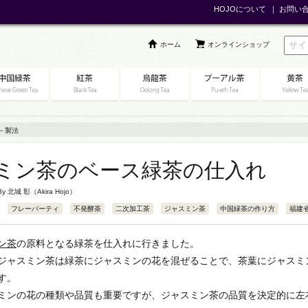
HOJOについて
｜
お問い
ホーム
オンラインショップ
－製法
ミン茶のベース緑茶の仕入れ
 By
北城 彰（Akira Hojo）
フレーバーティ
不発酵茶
二次加工茶
ジャスミン茶
中国緑茶の作り方
福建
ン茶
の原料となる緑茶を仕入れに行きました。
ジャスミン茶は緑茶にジャスミンの花を混ぜることで、茶葉にジャスミ
す。
ミンの花の種類や品質も重要ですが、ジャスミン茶の品質を決定的に左