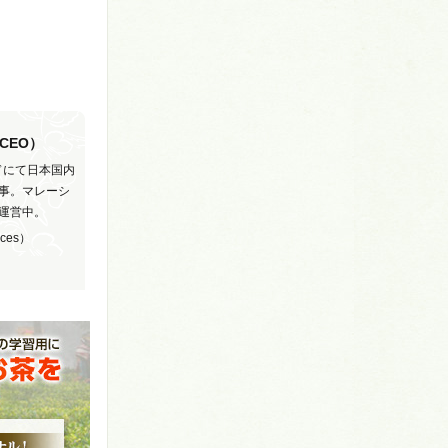
（CEO）
ドにて日本国内
事。マレーシ
Dを運営中。
nces）