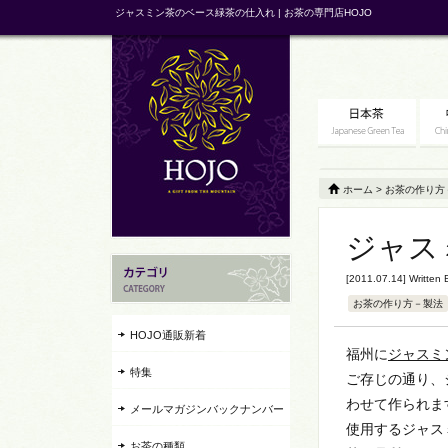
ジャスミン茶のベース緑茶の仕入れ | お茶の専門店HOJO
ホーム
>
お茶の作り方
ジャス
[2011.07.14] Written
お茶の作り方－製法
HOJO通販新着
福州に
ジャスミ
特集
ご存じの通り、
わせて作られま
メールマガジンバックナンバー
使用するジャス
お茶の種類