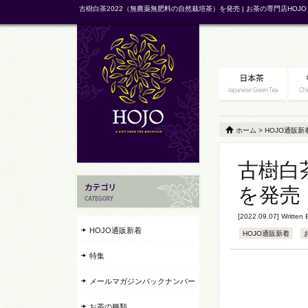
古樹白茶2022（無農薬無肥料の自然栽培茶）を発売 | お茶の専門店HOJO
ホーム
>
HOJO通販新
古樹白
を発売
[2022.09.07] Written
HOJO通販新着
HOJO通販新着
特集
メールマガジンバックナンバー
お茶の種類