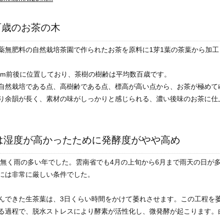
百歳のお茶の木
薬無肥料の自然栽培茶園で作られたお茶を原料に1芽1葉の茶葉から加工
00m前後に位置しており、茶樹の樹齢は平均数百歳です。
自然栽培である点、高樹齢である点、標高が高い点から、お茶が極めて
り余韻が長く、素材の味がしっかりと感じられる、濃い後味のお茶に仕
年は湿度が高かったために発酵度がやや高め
年に無く雨の多い年でした。雲南省でも4月の上旬から6月まで雨天の日が
には非常に厳しい条件でした。
んできた生茶葉は、3日くらい時間をかけて萎れさせます。この工程を
る過程で、脱水ストレスにより酵素が活性化し、微発酵が起こります。