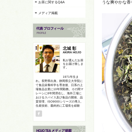
うな爽やかな香
お茶に関するQ&A
メディア掲載
北城 彰
AKIRA HOJO
私が選んだお茶
をお届け致しま
す。
1971年生ま
れ。長野県出身。静岡県立大学院に
て食品栄養科学を専攻後、日系の上
場食品企業に10年間勤務。その間マ
レーシに8年間滞在し、海外工場に
おけるスパイス及び食品の開発、品
質管理、ISO9000シリーズの導入、
生産技術、最終的に工場長を経験