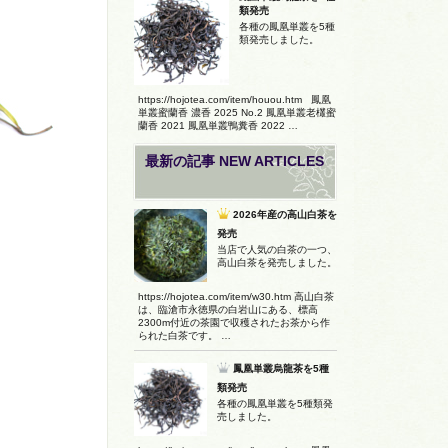
類発売
各種の鳳凰単叢を5種
類発売しました。
https://hojotea.com/item/houou.htm 鳳凰
単叢蜜蘭香 濃香 2025 No.2 鳳凰単叢老欉蜜
蘭香 2021 鳳凰単叢鴨糞香 2022 …
最新の記事 NEW ARTICLES
2026年産の高山白茶を
発売
当店で人気の白茶の一つ、
高山白茶を発売しました。
https://hojotea.com/item/w30.htm 高山白茶
は、臨滄市永徳県の白岩山にある、標高
2300m付近の茶園で収穫されたお茶から作
られた白茶です。 …
鳳凰単叢烏龍茶を5種
類発売
各種の鳳凰単叢を5種類発
売しました。