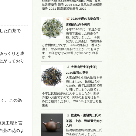
https://hojotea.com/item/houou.htm 鳳凰
単叢蜜蘭香 濃香 2025 No.2 鳳凰単叢老欉蜜
蘭香 2021 鳳凰単叢鴨糞香 2022 …
2026年産の古樹白茶･
古樹白牡丹を発売
今年2026年に、私達が雲
した白茶で
南省で生産した白茶を2
種、発売しました。 今回
発売したお茶は、古樹白茶
と古樹白牡丹です。 今年の白茶は、香りが
濃く、甘みの強いお茶に仕上がっておりま
ゆっくりと成
す。 白茶はなぜ花の香りが強いのか 白茶
は、生 …
上がっており
大雪山野生茶(生茶）
2026散茶の発売
大雪山野生生茶の散茶を発
売しました。 散茶は希少
なため、例年は短期間で売
り切れてしまうお茶です。
今年は比較的多めに入手しましたが、動き
の速いお茶ですので、興味のある方はお早
多く、この為
めにご検討ください。 2026年は大雪山野生
生茶 …
佐渡島・渡辺陶三氏の
茶器、上赤、野坂還元他が
萎凋工程と言
入荷
白茶の花のよ
新潟県佐渡島の渡辺陶三氏
の茶器が入荷しました。