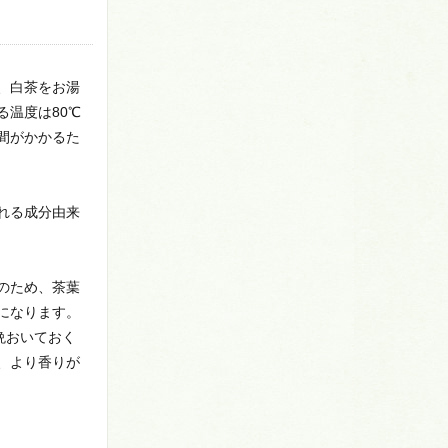
、白茶をお湯
温度は80℃
間がかかるた
れる成分由来
のため、茶葉
になります。
晩おいておく
、より香りが