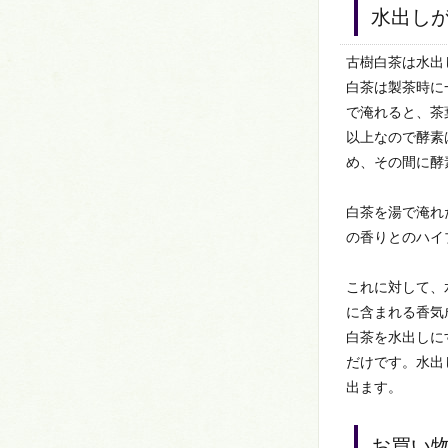
水出し
古樹白茶は水出
白茶は製茶時に
で淹れると、茶
以上なので酵素
め、その間に酵
白茶を湯で淹れ
の香りとのハイ
これに対して、
に含まれる香気
白茶を水出しに
だけです。水出
出ます。
お買い