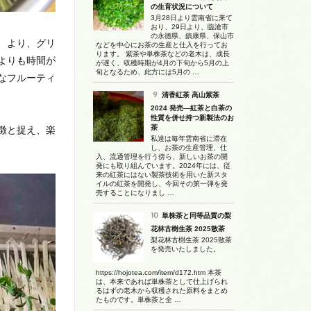
の生育状況について
3月28日より雲南省に来て
おり、29日より、臨滄市
の永德県、鎮康県、保山市
、より、グリ
などを中心にお茶の生産と仕入を行ってお
ります。 紫茶や単株茶などの老木は、成長
よりも時間が
が遅く、収穫時期が4月の下旬から5月の上
旬となるため、此方には5月の …
なフルーティ
清香紅茶 高山紫茶
2024 発売―紅茶と白茶の
性質を併せ持つ新製法のお
茶
徴と捉え、楽
私達は毎年雲南省に滞在
し、お茶の生産管理、仕
入、流通管理を行う傍ら、新しいお茶の開
発にも取り組んでいます。2024年には、従
来の紅茶にはない製茶技術を用いた新スタ
イルの紅茶を開発し、今回その第一弾を発
売することになりまし …
単株茶と同等品質の梨
花林古樹生茶 2025散茶
梨花林古樹生茶 2025散茶
を発売いたしました。
https://hojotea.com/item/d172.htm 本茶
は、本来であれば単株茶として仕上げられ
るはずの老木から収穫された原料をまとめ
たものです。単株茶と全 …