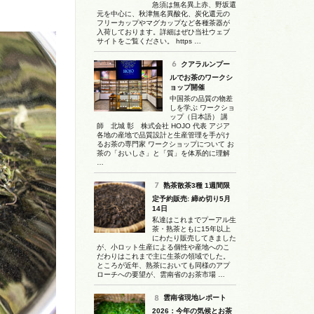
急須は無名異上赤、野坂還
元を中心に、秋津無名異酸化、炭化還元の
フリーカップやマグカップなど各種茶器が
入荷しております。詳細はぜひ当社ウェブ
サイトをご覧ください。 https …
クアラルンプー
ルでお茶のワークシ
ョップ開催
中国茶の品質の物差
しを学ぶ ワークショ
ップ（日本語） 講
師 北城 彰 株式会社 HOJO 代表 アジア
各地の産地で品質設計と生産管理を手がけ
るお茶の専門家 ワークショップについて お
茶の「おいしさ」と「質」を体系的に理解
…
熟茶散茶3種 1週間限
定予約販売: 締め切り5月
14日
私達はこれまでプーアル生
茶・熟茶ともに15年以上
にわたり販売してきました
が、小ロット生産による個性や産地へのこ
だわりはこれまで主に生茶の領域でした。
ところが近年、熟茶においても同様のアプ
ローチへの要望が、雲南省のお茶市場 …
雲南省現地レポート
2026：今年の気候とお茶