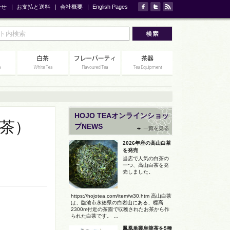
合せ
｜
お支払と送料
｜
会社概要
｜
English Pages
HOJO TEAオンラインショッ
培茶）
プNEWS
2026年産の高山白茶
を発売
当店で人気の白茶の
一つ、高山白茶を発
売しました。
https://hojotea.com/item/w30.htm 高山白茶
は、臨滄市永徳県の白岩山にある、標高
2300m付近の茶園で収穫されたお茶から作
られた白茶です。 …
鳳凰単叢烏龍茶を5種