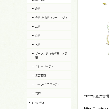
緑茶
青茶-烏龍茶（ウーロン茶）
紅茶
白茶
黄茶
プーアル茶（普洱茶）と黒
茶
フレーバーティ
工芸花茶
ハーブ-フラワーティ
花茶
2022年産の古
お茶の産地
https://hojotea