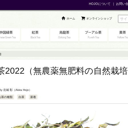
HOJOについて
｜
お問い
ホーム
オンラインショップ
着
茶2022（無農薬無肥料の自然栽
 By
北城 彰（Akira Hojo）
お茶の種類
白茶
新着