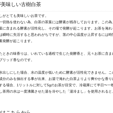
が美味しい古樹白茶
しがとても美味しいお茶です。
一切熱を使わない為、白茶の茶葉には酵素が残存しております。この為
葉に含まれる酵素が活性化し、その場で発酵が起こります。お茶を淹れる
は瞬時に失活すると思われがちですが、茎の中心温度が上昇するには時
素発酵が起こります。
たときの味香りは、いれている過程で生じた発酵香と、元々お茶に含ま
ブリッド香なのです。
水出しにした場合、水の温度が低いために酵素が活性化できません。こ
成分のみを抽出する事が出来、お湯で淹れた白茶よりより爽やかな香り
する場合、1リットルに対して5gのお茶が目安で、冷蔵庫にて半日〜一
し茶用の水は一度沸騰させた湯を冷やした「湯冷まし」を使用されると
物はこちらから