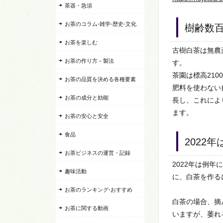
茶器・急須
お茶のコラム-雑学-歴史-文化
樹齢数
お茶を楽しむ
古樹白茶は無農
お茶の作り方－製法
す。
茶園は標高21
お茶の品質を決める各種要素
肥料を使わない
お茶の成分と効能
長し、これによ
ます。
お茶の安心と安全
食品
2022
お茶ビジネスの運営・記録
2022年は例
趣味活動
に、白茶を作る
お茶のランキング-おすすめ
白茶の場合、摘
お茶に関する動画
いますが、萎れ