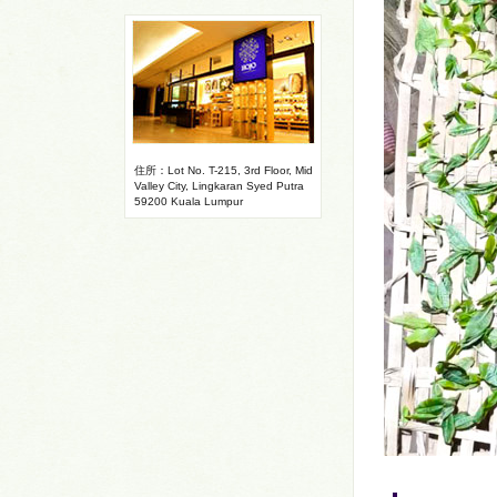
住所：Lot No. T-215, 3rd Floor, Mid
Valley City, Lingkaran Syed Putra
59200 Kuala Lumpur