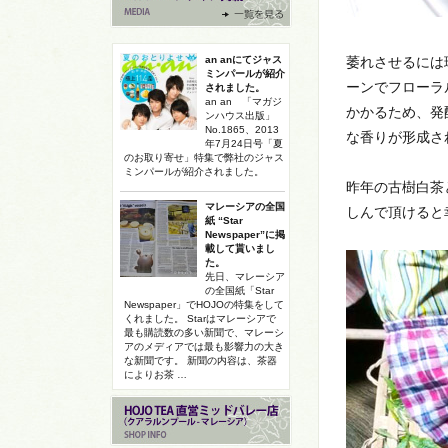
an anにてジャス
萎れさせるには
ミンパールが紹介
ーンでフローラ
されました。
an an 「マガジ
かかるため、発
ンハウス出版」
No.1865、2013
な香りが形成さ
年7月24日号「夏
のお取り寄せ」特集で弊社のジャス
ミンパールが紹介されました。
昨年の古樹白茶
マレーシアの全国
しんで頂けると
紙 “Star
Newspaper”に掲
載して貰いまし
た。
先日、マレーシア
の全国紙「Star
Newspaper」でHOJOの特集をして
くれました。 Starはマレーシアで
最も購読数の多い新聞で、マレーシ
アのメディアでは最も影響力の大き
な新聞です。 新聞の内容は、茶器
によりお茶 …