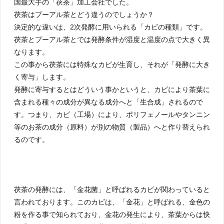
国最大手の「茯茶」加工会社でした。
茯茶はプーアル茶とどう違うのでしょうか？
決定的な違いは、2次発酵に用いられる「カビの種類」です。
茯茶とプーアル茶とでは発酵条件が湿度と温度の点で大きく異
なります。
この事から茯茶には特殊なカビが生育し、それが「発酵に大き
く寄与」します。
発酵に寄与するとはどういう事かというと、カビにより茶葉に
含まれる種々の成分が異なる成分へと「生合成」されるので
す。つまり、カビ（工場）により、ポリフェノールやタンニン
等のお茶の成分（原料）が別の物質（製品）へと作り替えられ
るのです。
茯茶の発酵には、「金花菌」と呼ばれるカビが関わっていると
言われております。このカビは、「金花」と呼ばれる、金色の
粉を作る事で知られており、金花の発生により、茶葉からは快