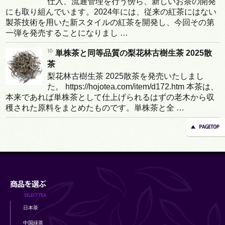
仕入、流通管理を行う傍ら、新しいお茶の開発
にも取り組んでいます。2024年には、従来の紅茶にはない
製茶技術を用いた新スタイルの紅茶を開発し、今回その第
一弾を発売することになりまし …
単株茶と同等品質の梨花林古樹生茶 2025散
茶
梨花林古樹生茶 2025散茶を発売いたしまし
た。 https://hojotea.com/item/d172.htm 本茶は、
本来であれば単株茶として仕上げられるはずの老木から収
穫された原料をまとめたものです。単株茶と全 …
日本茶
中国緑茶