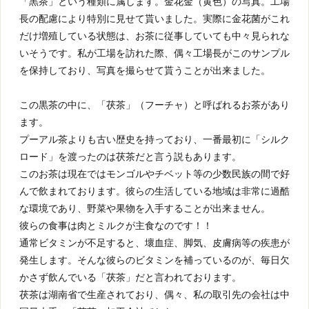
「黒茶」という種類に属します。金花金（黄色）の写真。工場
長の配慮により特別に見せて貰いました。実際に金花菌がこれ
だけ増殖している状態は、お茶に従事していても中々見られな
いそうです。私が工場を訪れた際、偶々工場長がこのサンプル
を保持しており、写真を撮らせて貰うことが出来ました。
この黒茶の中に、「茯茶」（フーチャ）と呼ばれるお茶があり
ます。
プーアル茶よりも古い歴史を持っており、一番最初に「シルク
ロード」を渡ったのは茯茶だと言う説もあります。
このお茶は現在ではモンゴルやチベット等の少数民族の間で好
んで飲まれております。彼らの生活している地域は非常に過酷
な環境であり、野菜や果物を入手することが出来ません。
彼らの食事は肉とミルクが主食なのです！！
通常ビタミンが不足すると、壞血症、脚気、皮膚病等の疾患が
発生します。そんな彼らのビタミンを補っているのが、毎日欠
かさず飲んでいる「茯茶」だと言われております。
茯茶は湖南省で生産されており、偶々、私の取引先の会社は中