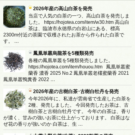
2026年産の高山白茶を発売
当店で人気の白茶の一つ、高山白茶を発売しま
した。 https://hojotea.com/item/w30.htm 高山白
茶は、臨滄市永徳県の白岩山にある、標高
2300m付近の茶園で収穫されたお茶から作られた白茶で
す。 …
鳳凰単叢烏龍茶を5種類発売
各種の鳳凰単叢を5種類発売しました。
https://hojotea.com/item/houou.htm 鳳凰単叢蜜
蘭香 濃香 2025 No.2 鳳凰単叢老欉蜜蘭香 2021
鳳凰単叢鴨糞香 2022 …
2026年産の古樹白茶･古樹白牡丹を発売
今年2026年に、私達が雲南省で生産した白茶を
2種、発売しました。 今回発売したお茶は、古
樹白茶と古樹白牡丹です。 今年の白茶は、香り
が濃く、甘みの強いお茶に仕上がっております。 白茶はな
ぜ花の香りが強いのか 白茶は、生 …