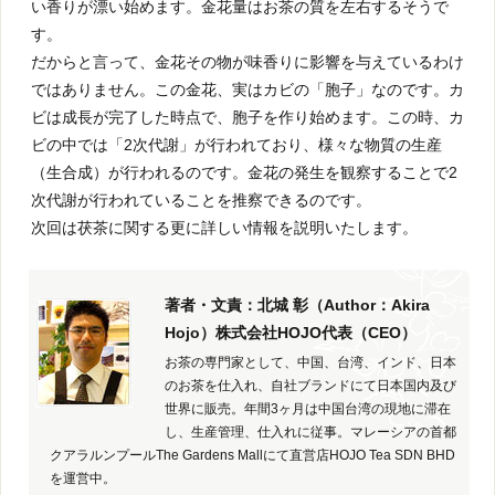
い香りが漂い始めます。金花量はお茶の質を左右するそうで
す。
だからと言って、金花その物が味香りに影響を与えているわけ
ではありません。この金花、実はカビの「胞子」なのです。カ
ビは成長が完了した時点で、胞子を作り始めます。この時、カ
ビの中では「2次代謝」が行われており、様々な物質の生産
（生合成）が行われるのです。金花の発生を観察することで2
次代謝が行われていることを推察できるのです。
次回は茯茶に関する更に詳しい情報を説明いたします。
著者・文責：北城 彰（Author：Akira
Hojo）株式会社HOJO代表（CEO）
お茶の専門家として、中国、台湾、インド、日本
のお茶を仕入れ、自社ブランドにて日本国内及び
世界に販売。年間3ヶ月は中国台湾の現地に滞在
し、生産管理、仕入れに従事。マレーシアの首都
クアラルンプールThe Gardens Mallにて直営店HOJO Tea SDN BHD
を運営中。