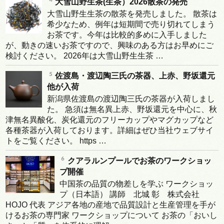
大雪山野生茶(生茶）2026散茶の発売
大雪山野生生茶の散茶を発売しました。 散茶は
希少なため、例年は短期間で売り切れてしまう
お茶です。今年は比較的多めに入手しました
が、動きの速いお茶ですので、興味のある方はお早めにご
検討ください。 2026年は大雪山野生生茶 …
佐渡島・渡辺陶三氏の茶器、上赤、野坂還元
他が入荷
新潟県佐渡島の渡辺陶三氏の茶器が入荷しまし
た。 急須は無名異上赤、野坂還元を中心に、秋
津無名異酸化、炭化還元のフリーカップやマグカップなど
各種茶器が入荷しております。詳細はぜひ当社ウェブサイ
トをご覧ください。 https …
クアラルンプールでお茶のワークショッ
プ開催
中国茶の品質の物差しを学ぶ ワークショッ
プ（日本語） 講師 北城 彰 株式会社
HOJO 代表 アジア各地の産地で品質設計と生産管理を手が
けるお茶の専門家 ワークショップについて お茶の「おいし