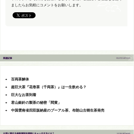
ましたらお気軽にコメントをお願いします。
百両茶解体
超巨大茶『花巻茶（千両茶）』は一生飲める？
巨大なお茶到着
君山銀針の製茶の秘密「悶黄」
中国雲南省四双版納産のプーアル茶、布朗山古樹生茶発売