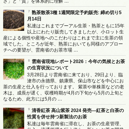
さ」と「質」を体系的に理解 …
熟茶散茶3種 1週間限定予約販売: 締め切り5
月14日
私達はこれまでプーアル生茶・熟茶ともに15年
以上にわたり販売してきましたが、小ロット生
産による個性や産地へのこだわりはこれまで主に生茶の領
域でした。ところが近年、熟茶においても同様のアプロー
チへの要望が、雲南省のお茶市場 …
雲南省現地レポート2026：今年の気候とお茶
の生育状況について
3月28日より雲南省に来ており、29日より、臨
滄市の永德県、鎮康県、保山市などを中心にお
茶の生産と仕入を行っております。 紫茶や単株茶などの老
木は、成長が遅く、収穫時期が4月の下旬から5月の上旬と
なるため、此方には5月の …
清香紅茶 高山紫茶 2024 発売―紅茶と白茶の
性質を併せ持つ新製法のお茶
私達は毎年雲南省に滞在し、お茶の生産管理、