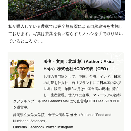
私が購入している農家では完全
無農薬
による自然農法を実施し
ております。写真は茶葉を食い荒らすミノムシを手で取り除い
ているところです。
著者・文責：北城 彰（Author：Akira
Hojo）株式会社HOJO代表（CEO）
お茶の専門家として、中国、台湾、インド、日本
のお茶を仕入れ、自社ブランドにて日本国内及び
世界に販売。年間3ヶ月は中国台湾の現地に滞在
し、生産管理、仕入れに従事。マレーシアの首都
クアラルンプールThe Gardens Mallにて直営店HOJO Tea SDN BHD
を運営中。
静岡県立大学大学院 食品栄養科学 修士（Master of Food and
Nutritional Sciences）
LinkedIn
Facebook
Twitter
Instagram