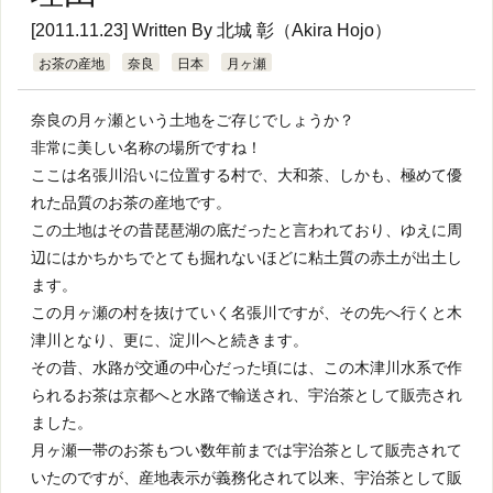
[2011.11.23] Written By
北城 彰（Akira Hojo）
お茶の産地
奈良
日本
月ヶ瀬
奈良の月ヶ瀬という土地をご存じでしょうか？
非常に美しい名称の場所ですね！
ここは名張川沿いに位置する村で、大和茶、しかも、極めて優
れた品質のお茶の産地です。
この土地はその昔琵琶湖の底だったと言われており、ゆえに周
辺にはかちかちでとても掘れないほどに粘土質の赤土が出土し
ます。
この月ヶ瀬の村を抜けていく名張川ですが、その先へ行くと木
津川となり、更に、淀川へと続きます。
その昔、水路が交通の中心だった頃には、この木津川水系で作
られるお茶は京都へと水路で輸送され、宇治茶として販売され
ました。
月ヶ瀬一帯のお茶もつい数年前までは宇治茶として販売されて
いたのですが、産地表示が義務化されて以来、宇治茶として販