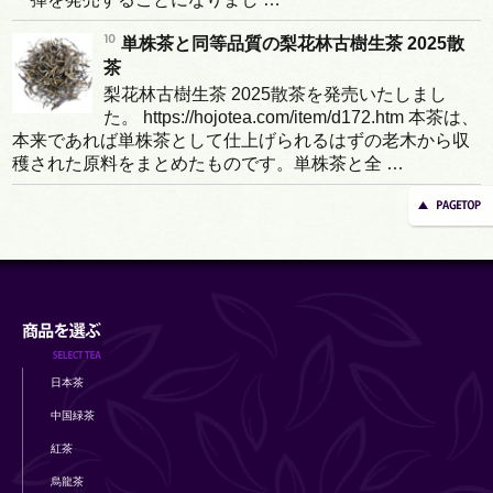
単株茶と同等品質の梨花林古樹生茶 2025散
茶
梨花林古樹生茶 2025散茶を発売いたしまし
た。 https://hojotea.com/item/d172.htm 本茶は、
本来であれば単株茶として仕上げられるはずの老木から収
穫された原料をまとめたものです。単株茶と全 …
日本茶
中国緑茶
紅茶
烏龍茶