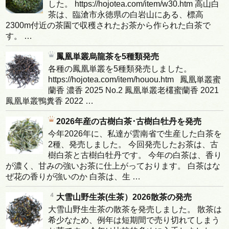
した。 https://hojotea.com/item/w30.htm 高山白
茶は、臨滄市永徳県の白岩山にある、標高
2300m付近の茶園で収穫されたお茶から作られた白茶で
す。 …
鳳凰単叢烏龍茶を5種類発売
各種の鳳凰単叢を5種類発売しました。
https://hojotea.com/item/houou.htm 鳳凰単叢蜜
蘭香 濃香 2025 No.2 鳳凰単叢老欉蜜蘭香 2021
鳳凰単叢鴨糞香 2022 …
2026年産の古樹白茶･古樹白牡丹を発売
今年2026年に、私達が雲南省で生産した白茶を
2種、発売しました。 今回発売したお茶は、古
樹白茶と古樹白牡丹です。 今年の白茶は、香り
が濃く、甘みの強いお茶に仕上がっております。 白茶はな
ぜ花の香りが強いのか 白茶は、生 …
大雪山野生茶(生茶）2026散茶の発売
大雪山野生生茶の散茶を発売しました。 散茶は
希少なため、例年は短期間で売り切れてしまう