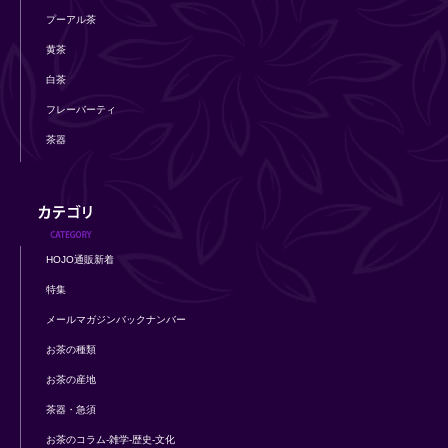
プーアル茶
黄茶
白茶
フレーバーティ
茶器
HOJO通販新着
特集
メールマガジンバックナンバー
お茶の種類
お茶の産地
茶器・急須
お茶のコラム-雑学-歴史-文化