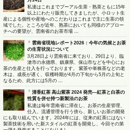
私達はこれまでプーアル生茶・熟茶ともに15年
以上にわたり販売してきましたが、小ロット生
産による個性や産地へのこだわりはこれまで主に生茶の領
域でした。ところが近年、熟茶においても同様のアプロー
チへの要望が、雲南省のお茶市場 …
雲南省現地レポート2026：今年の気候とお茶
の生育状況について
3月28日より雲南省に来ており、29日より、臨
滄市の永德県、鎮康県、保山市などを中心にお
茶の生産と仕入を行っております。 紫茶や単株茶などの老
木は、成長が遅く、収穫時期が4月の下旬から5月の上旬と
なるため、此方には5月の …
清香紅茶 高山紫茶 2024 発売―紅茶と白茶の
性質を併せ持つ新製法のお茶
私達は毎年雲南省に滞在し、お茶の生産管理、
仕入、流通管理を行う傍ら、新しいお茶の開発
にも取り組んでいます。2024年には、従来の紅茶にはない
製茶技術を用いた新スタイルの紅茶を開発し、今回その第
一弾を発売することになりまし …