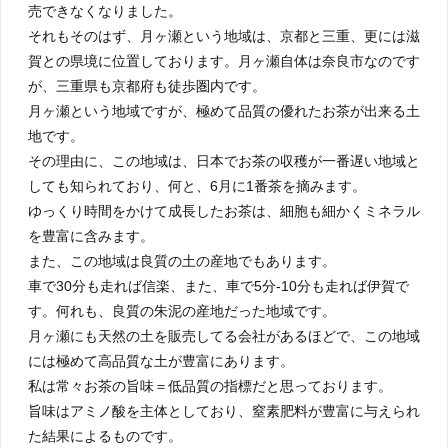
売できなくなりました。
それもそのはず、月ヶ瀬という地域は、京都と三重、更には滋
賀との県境に位置しております。月ヶ瀬自体は奈良市なのです
が、三重県も京都府も徒歩圏内です。
月ヶ瀬という地域ですが、極めて品質の優れたお茶が出来る土
地です。
その理由に、この地域は、日本でお茶の収穫が一番遅い地域と
しても知られており、何と、6月に1番茶を摘みます。
ゆっくり時間をかけて成長したお茶は、細胞も細かくミネラル
を豊富に含みます。
また、この地域は良質の土の産地でもあります。
車で30分も走れば信楽、また、車で5分-10分も走れば伊賀で
す。何れも、良質の朱泥の産地だった地域です。
月ヶ瀬にも天然の土を販売してる会社があるほどで、この地域
には極めて高品質な土が豊富にあります。
私は常々お茶の旨味＝低品質の指標だと思っております。
旨味はアミノ酸を主体としており、窒素肥料が豊富に与えられ
た結果によるものです。