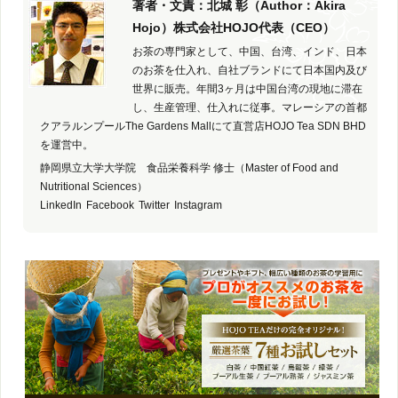
著者・文責：北城 彰（Author：Akira
Hojo）株式会社HOJO代表（CEO）
お茶の専門家として、中国、台湾、インド、日本
のお茶を仕入れ、自社ブランドにて日本国内及び
世界に販売。年間3ヶ月は中国台湾の現地に滞在
し、生産管理、仕入れに従事。マレーシアの首都
クアラルンプールThe Gardens Mallにて直営店HOJO Tea SDN BHD
を運営中。
静岡県立大学大学院 食品栄養科学 修士（Master of Food and
Nutritional Sciences）
LinkedIn
Facebook
Twitter
Instagram