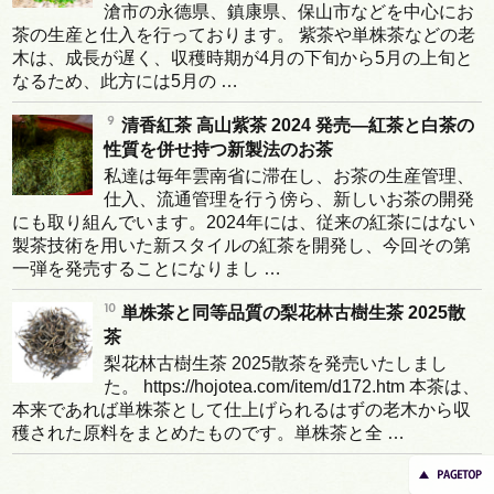
滄市の永德県、鎮康県、保山市などを中心にお
茶の生産と仕入を行っております。 紫茶や単株茶などの老
木は、成長が遅く、収穫時期が4月の下旬から5月の上旬と
なるため、此方には5月の …
清香紅茶 高山紫茶 2024 発売―紅茶と白茶の
性質を併せ持つ新製法のお茶
私達は毎年雲南省に滞在し、お茶の生産管理、
仕入、流通管理を行う傍ら、新しいお茶の開発
にも取り組んでいます。2024年には、従来の紅茶にはない
製茶技術を用いた新スタイルの紅茶を開発し、今回その第
一弾を発売することになりまし …
単株茶と同等品質の梨花林古樹生茶 2025散
茶
梨花林古樹生茶 2025散茶を発売いたしまし
た。 https://hojotea.com/item/d172.htm 本茶は、
本来であれば単株茶として仕上げられるはずの老木から収
穫された原料をまとめたものです。単株茶と全 …