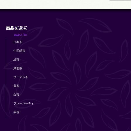
日本茶
中国緑茶
紅茶
烏龍茶
プーアル茶
黄茶
白茶
フレーバーティ
茶器