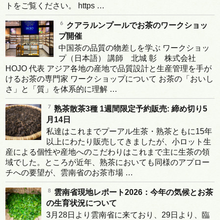
トをご覧ください。 https …
クアラルンプールでお茶のワークショッ
プ開催
中国茶の品質の物差しを学ぶ ワークショッ
プ（日本語） 講師 北城 彰 株式会社
HOJO 代表 アジア各地の産地で品質設計と生産管理を手が
けるお茶の専門家 ワークショップについて お茶の「おいし
さ」と「質」を体系的に理解 …
熟茶散茶3種 1週間限定予約販売: 締め切り5
月14日
私達はこれまでプーアル生茶・熟茶ともに15年
以上にわたり販売してきましたが、小ロット生
産による個性や産地へのこだわりはこれまで主に生茶の領
域でした。ところが近年、熟茶においても同様のアプロー
チへの要望が、雲南省のお茶市場 …
雲南省現地レポート2026：今年の気候とお茶
の生育状況について
3月28日より雲南省に来ており、29日より、臨