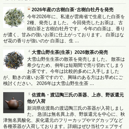
2026年産の古樹白茶･古樹白牡丹を発売
今年2026年に、私達が雲南省で生産した白茶を
2種、発売しました。 今回発売したお茶は、古
樹白茶と古樹白牡丹です。 今年の白茶は、香り
が濃く、甘みの強いお茶に仕上がっております。 白茶はな
ぜ花の香りが強いのか 白茶は、生 …
大雪山野生茶(生茶）2026散茶の発売
大雪山野生生茶の散茶を発売しました。 散茶は
希少なため、例年は短期間で売り切れてしまう
お茶です。今年は比較的多めに入手しました
が、動きの速いお茶ですので、興味のある方はお早めにご
検討ください。 2026年は大雪山野生生茶 …
佐渡島・渡辺陶三氏の茶器、上赤、野坂還元
他が入荷
新潟県佐渡島の渡辺陶三氏の茶器が入荷しまし
た。 急須は無名異上赤、野坂還元を中心に、秋
津無名異酸化、炭化還元のフリーカップやマグカップなど
各種茶器が入荷しております。詳細はぜひ当社ウェブサイ