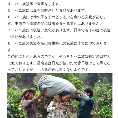
４．ハニ族は床で食事をします。
５．ハニ族には豆を発酵させた食品があります。
６．ハニ族には蜂の子を初めとする虫を食べる文化がありま
す。中国でも漢族の間には虫を食べる文化はありません。
７．ハニ族には夜這い文化があります。日本でもその昔は夜這
い文化がありました。
８．ハニ族の民族衣装は弥生時代の衣装に非常に似ておりま
す。
この他にも色々あるのですが、そもそもハニ族は特定の日本人
に似ております。雲南省は日光が強いため皆日焼けして黒くな
っておりますが、元の肌の色は黒くないようです。