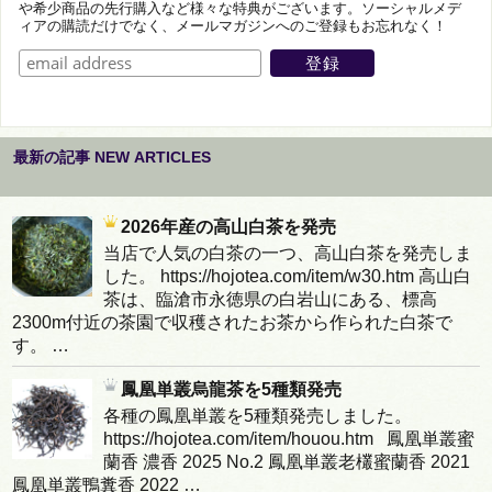
や希少商品の先行購入など様々な特典がございます。ソーシャルメデ
ィアの購読だけでなく、メールマガジンへのご登録もお忘れなく！
最新の記事 NEW ARTICLES
2026年産の高山白茶を発売
当店で人気の白茶の一つ、高山白茶を発売しま
した。 https://hojotea.com/item/w30.htm 高山白
茶は、臨滄市永徳県の白岩山にある、標高
2300m付近の茶園で収穫されたお茶から作られた白茶で
す。 …
鳳凰単叢烏龍茶を5種類発売
各種の鳳凰単叢を5種類発売しました。
https://hojotea.com/item/houou.htm 鳳凰単叢蜜
蘭香 濃香 2025 No.2 鳳凰単叢老欉蜜蘭香 2021
鳳凰単叢鴨糞香 2022 …