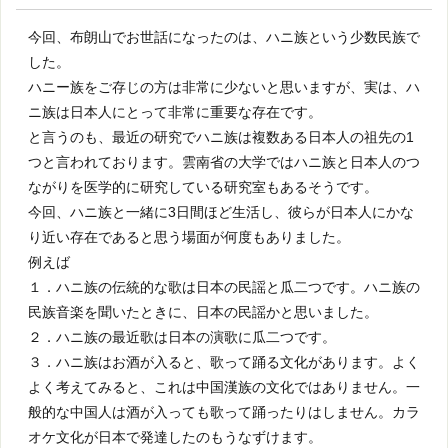
今回、布朗山でお世話になったのは、ハニ族という少数民族で
した。
ハニー族をご存じの方は非常に少ないと思いますが、実は、ハ
ニ族は日本人にとって非常に重要な存在です。
と言うのも、最近の研究でハニ族は複数ある日本人の祖先の1
つと言われております。雲南省の大学ではハニ族と日本人のつ
ながりを医学的に研究している研究室もあるそうです。
今回、ハニ族と一緒に3日間ほど生活し、彼らが日本人にかな
り近い存在であると思う場面が何度もありました。
例えば
１．ハニ族の伝統的な歌は日本の民謡と瓜二つです。ハニ族の
民族音楽を聞いたときに、日本の民謡かと思いました。
２．ハニ族の最近歌は日本の演歌に瓜二つです。
３．ハニ族はお酒が入ると、歌って踊る文化があります。よく
よく考えてみると、これは中国漢族の文化ではありません。一
般的な中国人は酒が入っても歌って踊ったりはしません。カラ
オケ文化が日本で発達したのもうなずけます。