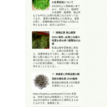
の生育状況について
3月28日より雲南省に来て
おり、29日より、臨滄市
の永德県、鎮康県、保山市
などを中心にお茶の生産と仕入を行ってお
ります。 紫茶や単株茶などの老木は、成長
が遅く、収穫時期が4月の下旬から5月の上
旬となるため、此方には5月の …
清香紅茶 高山紫茶
2024 発売―紅茶と白茶の
性質を併せ持つ新製法のお
茶
私達は毎年雲南省に滞在
し、お茶の生産管理、仕
入、流通管理を行う傍ら、新しいお茶の開
発にも取り組んでいます。2024年には、従
来の紅茶にはない製茶技術を用いた新スタ
イルの紅茶を開発し、今回その第一弾を発
売することになりまし …
単株茶と同等品質の梨
花林古樹生茶 2025散茶
梨花林古樹生茶 2025散茶
を発売いたしました。
https://hojotea.com/item/d172.htm 本茶
は、本来であれば単株茶として仕上げられ
るはずの老木から収穫された原料をまとめ
たものです。単株茶と全 …