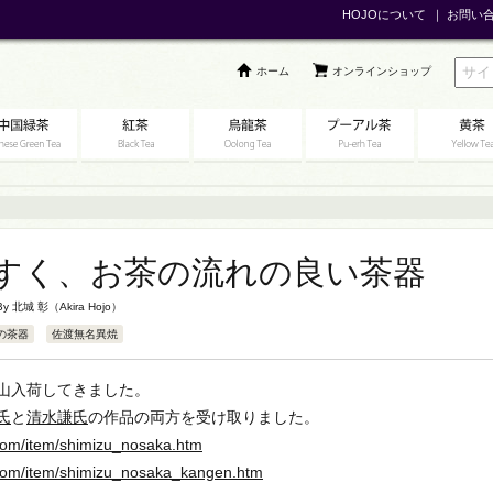
HOJOについて
｜
お問い
ホーム
オンラインショップ
すく、お茶の流れの良い茶器
 By
北城 彰（Akira Hojo）
の茶器
佐渡無名異焼
山入荷してきました。
氏
と
清水謙氏
の作品の両方を受け取りました。
.com/item/shimizu_nosaka.htm
a.com/item/shimizu_nosaka_kangen.htm