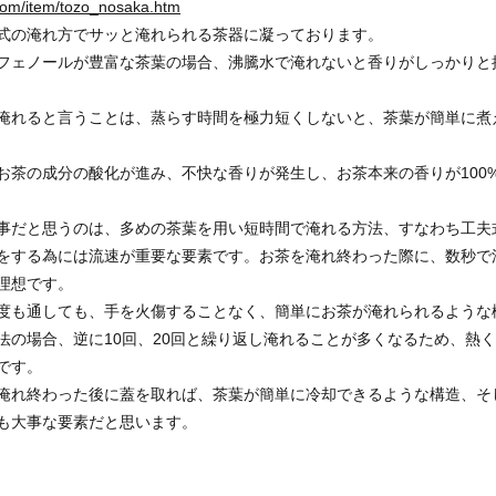
.com/item/tozo_nosaka.htm
式の淹れ方でサッと淹れられる茶器に凝っております。
フェノールが豊富な茶葉の場合、沸騰水で淹れないと香りがしっかりと
淹れると言うことは、蒸らす時間を極力短くしないと、茶葉が簡単に煮
お茶の成分の酸化が進み、不快な香りが発生し、お茶本来の香りが100
事だと思うのは、多めの茶葉を用い短時間で淹れる方法、すなわち工夫
をする為には流速が重要な要素です。お茶を淹れ終わった際に、数秒で
理想です。
度も通しても、手を火傷することなく、簡単にお茶が淹れられるような
法の場合、逆に10回、20回と繰り返し淹れることが多くなるため、熱
です。
淹れ終わった後に蓋を取れば、茶葉が簡単に冷却できるような構造、そ
も大事な要素だと思います。