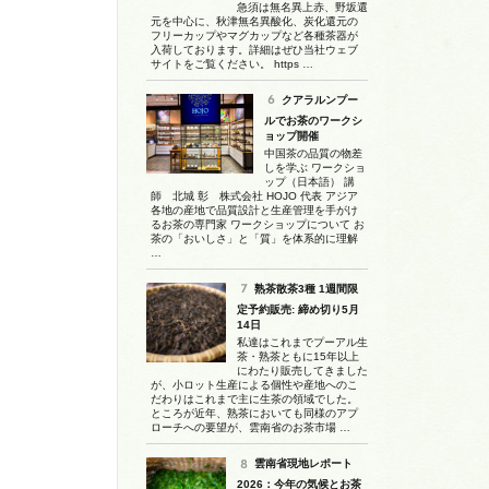
急須は無名異上赤、野坂還
元を中心に、秋津無名異酸化、炭化還元の
フリーカップやマグカップなど各種茶器が
入荷しております。詳細はぜひ当社ウェブ
サイトをご覧ください。 https …
クアラルンプー
ルでお茶のワークシ
ョップ開催
中国茶の品質の物差
しを学ぶ ワークショ
ップ（日本語） 講
師 北城 彰 株式会社 HOJO 代表 アジア
各地の産地で品質設計と生産管理を手がけ
るお茶の専門家 ワークショップについて お
茶の「おいしさ」と「質」を体系的に理解
…
熟茶散茶3種 1週間限
定予約販売: 締め切り5月
14日
私達はこれまでプーアル生
茶・熟茶ともに15年以上
にわたり販売してきました
が、小ロット生産による個性や産地へのこ
だわりはこれまで主に生茶の領域でした。
ところが近年、熟茶においても同様のアプ
ローチへの要望が、雲南省のお茶市場 …
雲南省現地レポート
2026：今年の気候とお茶