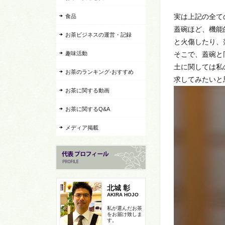
実は上記の全て
食品
蓋碗ほど、機能
お茶ビジネスの運営・記録
と火傷したり、
趣味活動
そこで、蓋碗と
土に関しては私
お茶のランキング-おすすめ
求してみたいと
お茶に関する動画
お茶に関するQ&A
メディア掲載
北城 彰
AKIRA HOJO
私が選んだお茶
をお届け致しま
す。