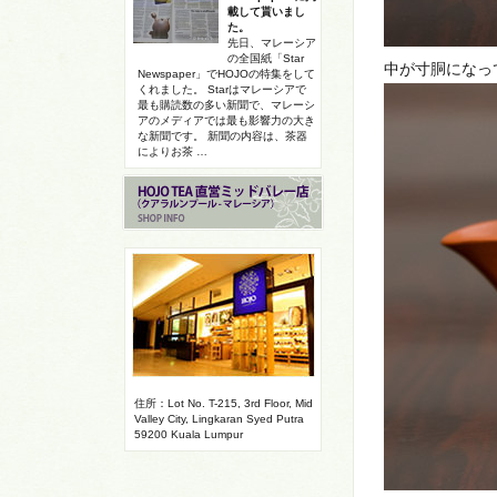
載して貰いまし
た。
先日、マレーシア
の全国紙「Star
中が寸胴になっ
Newspaper」でHOJOの特集をして
くれました。 Starはマレーシアで
最も購読数の多い新聞で、マレーシ
アのメディアでは最も影響力の大き
な新聞です。 新聞の内容は、茶器
によりお茶 …
住所：Lot No. T-215, 3rd Floor, Mid
Valley City, Lingkaran Syed Putra
59200 Kuala Lumpur