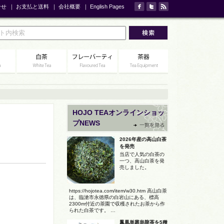
合せ
｜
お支払と送料
｜
会社概要
｜
English Pages
HOJO TEAオンラインショッ
プNEWS
2026年産の高山白茶
を発売
当店で人気の白茶の
一つ、高山白茶を発
売しました。
https://hojotea.com/item/w30.htm 高山白茶
は、臨滄市永徳県の白岩山にある、標高
2300m付近の茶園で収穫されたお茶から作
られた白茶です。 …
鳳凰単叢烏龍茶を5種