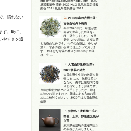
https://hojotea.com/item/houou.htm 鳳凰
単叢蜜蘭香 濃香 2025 No.2 鳳凰単叢老欉蜜
蘭香 2021 鳳凰単叢鴨糞香 2022 …
で、慣れない
2026年産の古樹白茶･
古樹白牡丹を発売
今年2026年に、私達が雲
ます。既に、
南省で生産した白茶を2
種、発売しました。 今回
いやすさを追
発売したお茶は、古樹白茶
と古樹白牡丹です。 今年の白茶は、香りが
濃く、甘みの強いお茶に仕上がっておりま
す。 白茶はなぜ花の香りが強いのか 白茶
は、生 …
大雪山野生茶(生茶）
2026散茶の発売
大雪山野生生茶の散茶を発
売しました。 散茶は希少
なため、例年は短期間で売
り切れてしまうお茶です。
今年は比較的多めに入手しましたが、動き
の速いお茶ですので、興味のある方はお早
めにご検討ください。 2026年は大雪山野生
生茶 …
佐渡島・渡辺陶三氏の
茶器、上赤、野坂還元他が
入荷
新潟県佐渡島の渡辺陶三氏
の茶器が入荷しました。