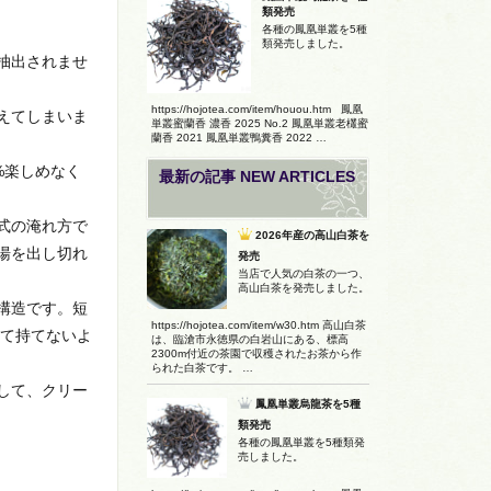
類発売
各種の鳳凰単叢を5種
類発売しました。
抽出されませ
https://hojotea.com/item/houou.htm 鳳凰
えてしまいま
単叢蜜蘭香 濃香 2025 No.2 鳳凰単叢老欉蜜
蘭香 2021 鳳凰単叢鴨糞香 2022 …
%楽しめなく
最新の記事 NEW ARTICLES
式の淹れ方で
2026年産の高山白茶を
湯を出し切れ
発売
当店で人気の白茶の一つ、
高山白茶を発売しました。
構造です。短
https://hojotea.com/item/w30.htm 高山白茶
くて持てないよ
は、臨滄市永徳県の白岩山にある、標高
2300m付近の茶園で収穫されたお茶から作
られた白茶です。 …
して、クリー
鳳凰単叢烏龍茶を5種
類発売
各種の鳳凰単叢を5種類発
売しました。