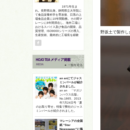
1971年生ま
れ。長野県出身。静岡県立大学院に
て食品栄養科学を専攻後、日系の上
場食品企業に10年間勤務。その間マ
レーシに8年間滞在し、海外工場に
おけるスパイス及び食品の開発、品
質管理、ISO9000シリーズの導入、
野坂土で製作し
生産技術、最終的に工場長を経験
an anにてジャス
ミンパールが紹介
されました。
an an 「マガジ
ンハウス出版」
No.1865、2013
年7月24日号「夏
のお取り寄せ」特集で弊社のジャス
ミンパールが紹介されました。
マレーシアの全国
紙 “Star
Newspaper”に掲