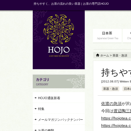
持ちやすく、お茶の流れの良い茶器 | お茶の専門店HOJO
ホーム
>
茶器・急須
持ちや
[2012.08.07] Written
茶器・急須
日本
HOJO通販新着
佐渡の急須
が沢
特集
今回は
渡辺陶三
https://hojotea
メールマガジンバックナンバー
https://hojote
お茶の種類