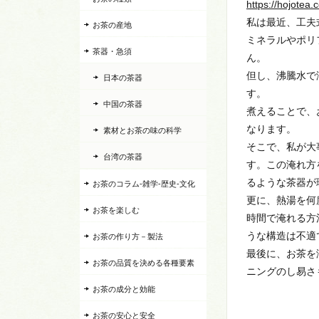
https://hojotea
私は最近、工夫
お茶の産地
ミネラルやポリ
茶器・急須
ん。
但し、沸騰水で
日本の茶器
す。
中国の茶器
煮えることで、
なります。
素材とお茶の味の科学
そこで、私が大
台湾の茶器
す。この淹れ方
るような茶器が
お茶のコラム-雑学-歴史-文化
更に、熱湯を何
お茶を楽しむ
時間で淹れる方
うな構造は不適
お茶の作り方－製法
最後に、お茶を
お茶の品質を決める各種要素
ニングのし易さ
お茶の成分と効能
お茶の安心と安全