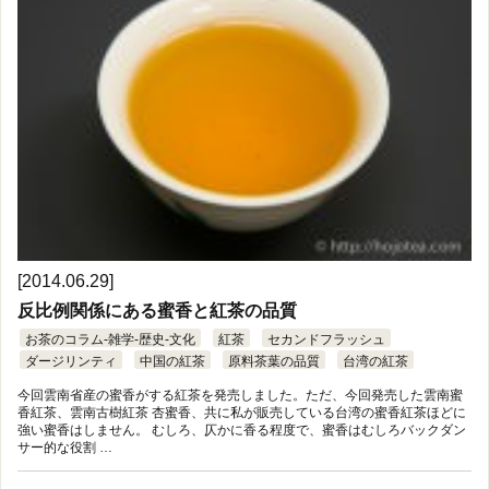
[2014.06.29]
反比例関係にある蜜香と紅茶の品質
お茶のコラム-雑学-歴史-文化
紅茶
セカンドフラッシュ
ダージリンティ
中国の紅茶
原料茶葉の品質
台湾の紅茶
今回雲南省産の蜜香がする紅茶を発売しました。ただ、今回発売した雲南蜜
香紅茶、雲南古樹紅茶 杏蜜香、共に私が販売している台湾の蜜香紅茶ほどに
強い蜜香はしません。 むしろ、仄かに香る程度で、蜜香はむしろバックダン
サー的な役割 …