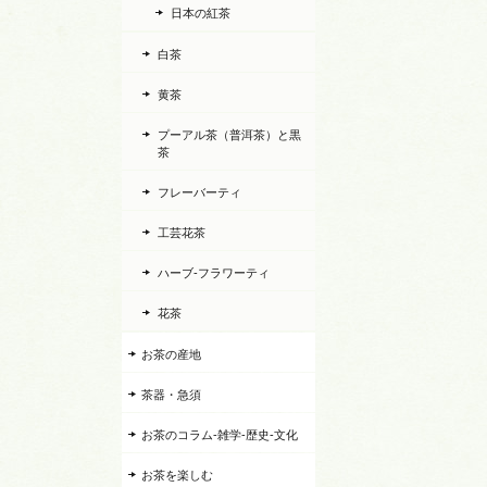
日本の紅茶
白茶
黄茶
プーアル茶（普洱茶）と黒
茶
フレーバーティ
工芸花茶
ハーブ-フラワーティ
花茶
お茶の産地
茶器・急須
お茶のコラム-雑学-歴史-文化
お茶を楽しむ