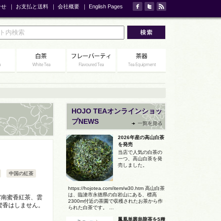
合せ
｜
お支払と送料
｜
会社概要
｜
English Pages
HOJO TEAオンラインショッ
プNEWS
2026年産の高山白茶
を発売
当店で人気の白茶の
一つ、高山白茶を発
売しました。
中国の紅茶
https://hojotea.com/item/w30.htm 高山白茶
は、臨滄市永徳県の白岩山にある、標高
雲南蜜香紅茶、雲
2300m付近の茶園で収穫されたお茶から作
蜜香はしません。
られた白茶です。 …
鳳凰単叢烏龍茶を5種