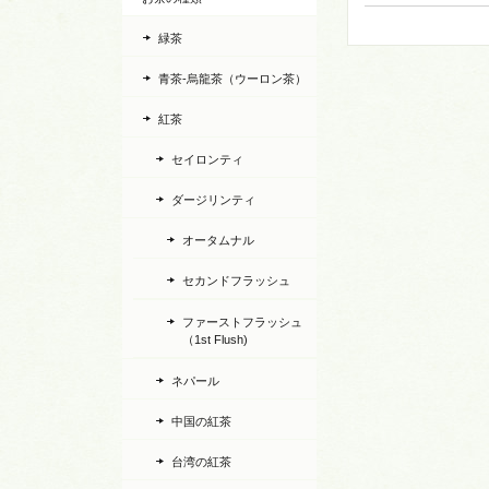
緑茶
青茶-烏龍茶（ウーロン茶）
紅茶
セイロンティ
ダージリンティ
オータムナル
セカンドフラッシュ
ファーストフラッシュ
（1st Flush)
ネパール
中国の紅茶
台湾の紅茶