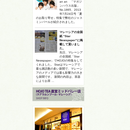
an an 「マガジ
ンハウス出版」
No.1865、2013
年7月24日号「夏
のお取り寄せ」特集で弊社のジャス
ミンパールが紹介されました。
マレーシアの全国
紙 “Star
Newspaper”に掲
載して貰いまし
た。
先日、マレーシア
の全国紙「Star
Newspaper」でHOJOの特集をして
くれました。 Starはマレーシアで
最も購読数の多い新聞で、マレーシ
アのメディアでは最も影響力の大き
な新聞です。 新聞の内容は、茶器
によりお茶 …