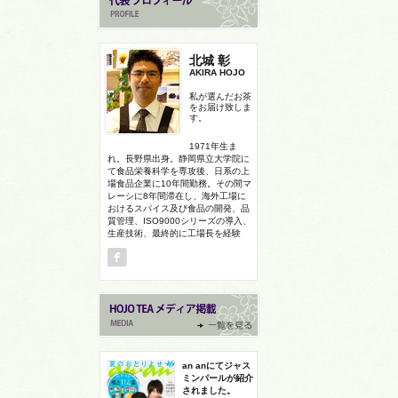
北城 彰
AKIRA HOJO
私が選んだお茶
をお届け致しま
す。
1971年生ま
れ。長野県出身。静岡県立大学院に
て食品栄養科学を専攻後、日系の上
場食品企業に10年間勤務。その間マ
レーシに8年間滞在し、海外工場に
おけるスパイス及び食品の開発、品
質管理、ISO9000シリーズの導入、
生産技術、最終的に工場長を経験
an anにてジャス
ミンパールが紹介
されました。