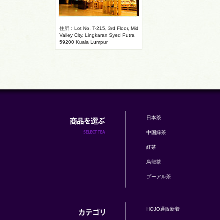
住所：Lot No. T-215, 3rd Floor, Mid
Valley City, Lingkaran Syed Putra
59200 Kuala Lumpur
日本茶
中国緑茶
紅茶
烏龍茶
プーアル茶
HOJO通販新着