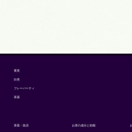
黄茶
白茶
フレーバーティ
茶器
茶器・急須
お茶の成分と効能