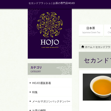
セカンドフラッシュ | お茶の専門店HOJO
ホーム
>
セカンドフラ
セカンド
HOJO通販新着
特集
メールマガジンバックナンバー
お茶の種類