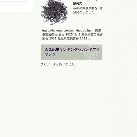
類発売
各種の鳳凰単叢を5種
類発売しました。
https://hojotea.com/item/houou.htm 鳳凰
単叢蜜蘭香 濃香 2025 No.2 鳳凰単叢老欉蜜
蘭香 2021 鳳凰単叢鴨糞香 2022 …
人気記事ランキングセカンドフラ
ッシュ
まだデータがありません。