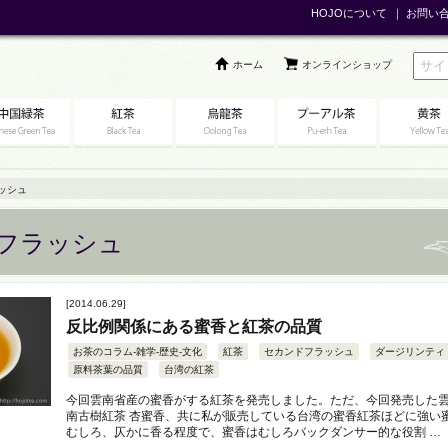
HOJOについて
｜
お問い
ホーム
オンラインショップ
ッシュ
フラッシュ
[2014.06.29]
反比例関係にある蜜香と紅茶の品質
お茶のコラム-雑学-歴史-文化
紅茶
セカンドフラッシュ
ダージリンティ
原料茶葉の品質
台湾の紅茶
今回雲南省産の蜜香がする紅茶を発売しました。ただ、今回発売した
南古樹紅茶 杏蜜香、共に私が販売している台湾の蜜香紅茶ほどに強い
むしろ、仄かに香る程度で、蜜香はむしろバックダンサー的な役割 …