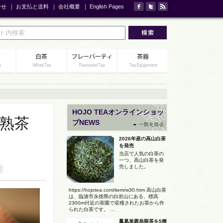
合せ
｜
お支払と送料
｜
会社概要
｜
English Pages
HOJO TEAオンラインショッ
熟茶
プNEWS
2026年産の高山白茶
を発売
当店で人気の白茶の
一つ、高山白茶を発
売しました。
https://hojotea.com/item/w30.htm 高山白茶
は、臨滄市永徳県の白岩山にある、標高
2300m付近の茶園で収穫されたお茶から作
られた白茶です。 …
鳳凰単叢烏龍茶を5種