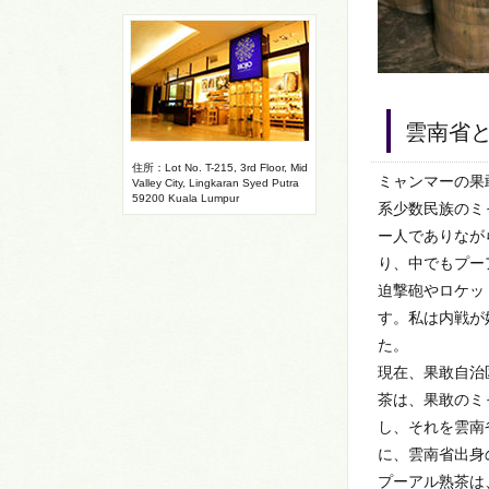
雲南省
住所：Lot No. T-215, 3rd Floor, Mid
ミャンマーの果
Valley City, Lingkaran Syed Putra
59200 Kuala Lumpur
系少数民族のミ
ー人でありなが
り、中でもプー
迫撃砲やロケッ
す。私は内戦が
た。
現在、果敢自治
茶は、果敢のミ
し、それを雲南
に、雲南省出身
プーアル熟茶は