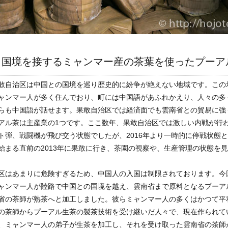
と国境を接するミャンマー産の茶葉を使ったプーア
敢自治区は中国との国境を巡り歴史的に紛争が絶えない地域です。この
ャンマー人が多く住んでおり、町には中国語があふれかえり、人々の多
らも中国語が話せます。果敢自治区では経済面でも雲南省との貿易に強
アル茶は主産業の1つです。ここ数年、果敢自治区では激しい内戦が行
ト弾、戦闘機が飛び交う状態でしたが、2016年より一時的に停戦状態
始まる直前の2013年に果敢に行き、茶園の視察や、生産管理の状態を
区はあまりに危険すぎるため、中国人の入国は制限されております。今
ャンマー人が陸路で中国との国境を越え、雲南省まで原料となるプーア
省の茶師が熟茶へと加工しました。彼らミャンマー人の多くはかつて平
の茶師からプーアル生茶の製茶技術を受け継いだ人々で、現在作られて
、ミャンマー人の弟子が生茶を加工し、それを受け取った雲南省の茶師