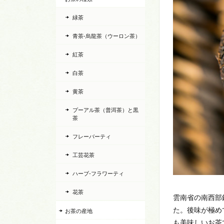
緑茶
青茶-烏龍茶（ウーロン茶）
紅茶
白茶
黄茶
プーアル茶（普洱茶）と黒
茶
フレーバーティ
工芸花茶
ハーブ-フラワーティ
花茶
雲南省の南西部
た。後味が極め
お茶の産地
も美味しいお茶