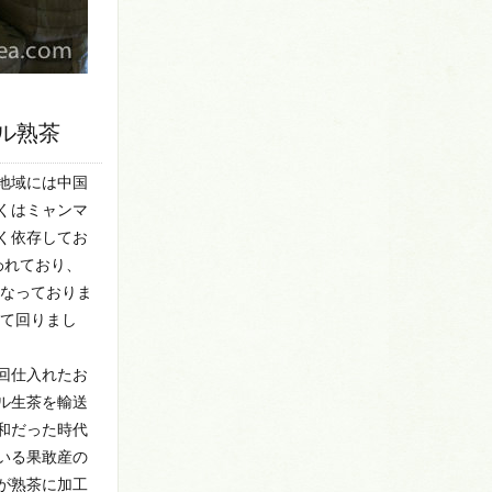
ル熟茶
地域には中国
くはミャンマ
く依存してお
われており、
となっておりま
見て回りまし
回仕入れたお
ル生茶を輸送
和だった時代
いる果敢産の
が熟茶に加工