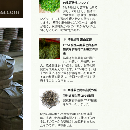
の生育状況について
3月28日より雲南省に来て
おり、29日より、臨滄市
の永德県、鎮康県、保山市
などを中心にお茶の生産と仕入を行ってお
ります。 紫茶や単株茶などの老木は、成長
が遅く、収穫時期が4月の下旬から5月の上
旬となるため、此方には5月の …
清香紅茶 高山紫茶
2024 発売―紅茶と白茶の
性質を併せ持つ新製法のお
茶
私達は毎年雲南省に滞在
し、お茶の生産管理、仕
入、流通管理を行う傍ら、新しいお茶の開
発にも取り組んでいます。2024年には、従
来の紅茶にはない製茶技術を用いた新スタ
イルの紅茶を開発し、今回その第一弾を発
売することになりまし …
単株茶と同等品質の梨
花林古樹生茶 2025散茶
梨花林古樹生茶 2025散茶
を発売いたしました。
https://hojotea.com/item/d172.htm 本茶
は、本来であれば単株茶として仕上げられ
るはずの老木から収穫された原料をまとめ
たものです。単株茶と全 …