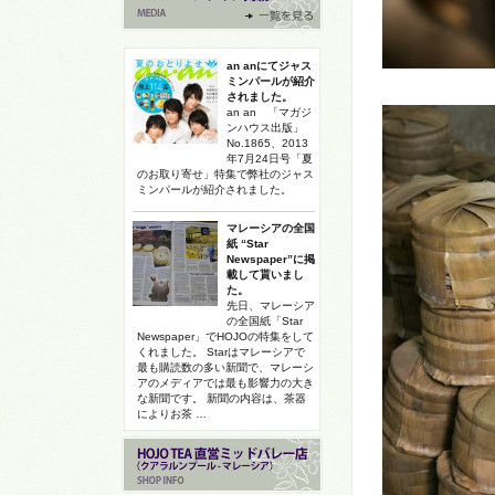
an anにてジャス
ミンパールが紹介
されました。
an an 「マガジ
ンハウス出版」
No.1865、2013
年7月24日号「夏
のお取り寄せ」特集で弊社のジャス
ミンパールが紹介されました。
マレーシアの全国
紙 “Star
Newspaper”に掲
載して貰いまし
た。
先日、マレーシア
の全国紙「Star
Newspaper」でHOJOの特集をして
くれました。 Starはマレーシアで
最も購読数の多い新聞で、マレーシ
アのメディアでは最も影響力の大き
な新聞です。 新聞の内容は、茶器
によりお茶 …