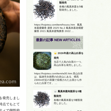
類発売
各種の鳳凰単叢を5種
類発売しました。
https://hojotea.com/item/houou.htm 鳳凰
単叢蜜蘭香 濃香 2025 No.2 鳳凰単叢老欉蜜
蘭香 2021 鳳凰単叢鴨糞香 2022 …
最新の記事 NEW ARTICLES
2026年産の高山白茶を
発売
当店で人気の白茶の一つ、
高山白茶を発売しました。
https://hojotea.com/item/w30.htm 高山白茶
は、臨滄市永徳県の白岩山にある、標高
2300m付近の茶園で収穫されたお茶から作
られた白茶です。 …
鳳凰単叢烏龍茶を5種
類発売
を発売しまし
各種の鳳凰単叢を5種類発
売しました。
時点でもとて
ティで個性的