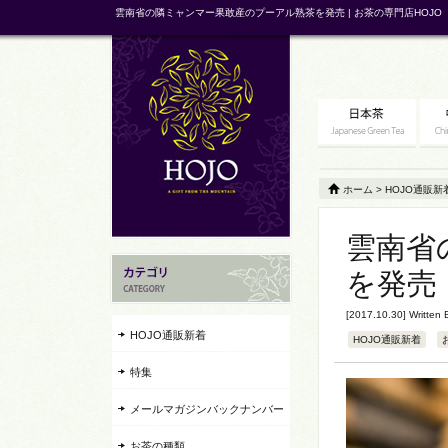
雲南省の隣ミャンマー果敢産のプーアル熟茶を発売 | お茶の専門店HOJO
ホーム
>
HOJO通販新
雲南省
を発売
[2017.10.30] Written
HOJO通販新着
HOJO通販新着
特集
メールマガジンバックナンバー
お茶の種類