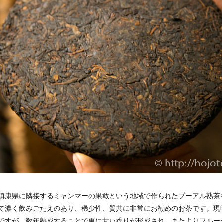
鎮康県に隣接するミャンマーの果敢という地域で作られた
プーアル熟茶
て濃く飲みごたえのあり、稀少性、質共に非常にお勧めのお茶です。現
ですが、数年熟成することで更に甘い香りが形成され、またよりフルー