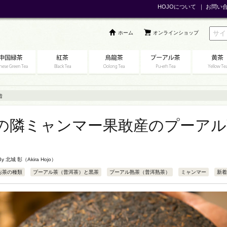
HOJOについて
｜
お問い
ホーム
オンラインショップ
着
の隣ミャンマー果敢産のプーアル
 By
北城 彰（Akira Hojo）
お茶の種類
プーアル茶（普洱茶）と黒茶
プーアル熟茶（普洱熟茶）
ミャンマー
新着