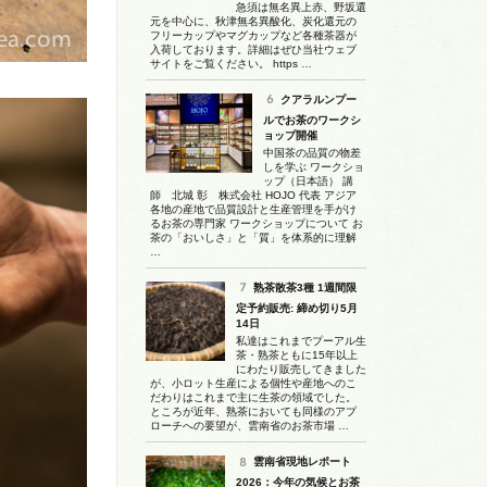
急須は無名異上赤、野坂還
元を中心に、秋津無名異酸化、炭化還元の
フリーカップやマグカップなど各種茶器が
入荷しております。詳細はぜひ当社ウェブ
サイトをご覧ください。 https …
クアラルンプー
ルでお茶のワークシ
ョップ開催
中国茶の品質の物差
しを学ぶ ワークショ
ップ（日本語） 講
師 北城 彰 株式会社 HOJO 代表 アジア
各地の産地で品質設計と生産管理を手がけ
るお茶の専門家 ワークショップについて お
茶の「おいしさ」と「質」を体系的に理解
…
熟茶散茶3種 1週間限
定予約販売: 締め切り5月
14日
私達はこれまでプーアル生
茶・熟茶ともに15年以上
にわたり販売してきました
が、小ロット生産による個性や産地へのこ
だわりはこれまで主に生茶の領域でした。
ところが近年、熟茶においても同様のアプ
ローチへの要望が、雲南省のお茶市場 …
雲南省現地レポート
2026：今年の気候とお茶