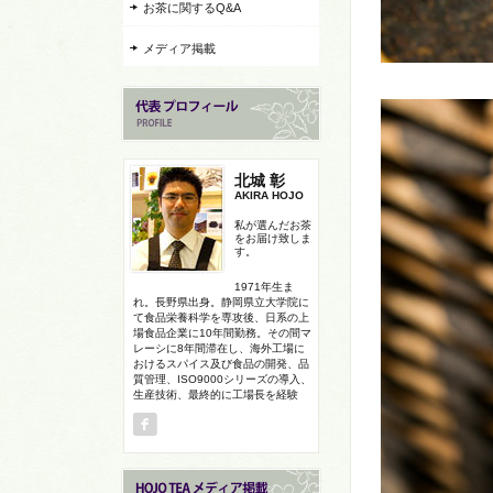
お茶に関するQ&A
メディア掲載
北城 彰
AKIRA HOJO
私が選んだお茶
をお届け致しま
す。
1971年生ま
れ。長野県出身。静岡県立大学院に
て食品栄養科学を専攻後、日系の上
場食品企業に10年間勤務。その間マ
レーシに8年間滞在し、海外工場に
おけるスパイス及び食品の開発、品
質管理、ISO9000シリーズの導入、
生産技術、最終的に工場長を経験