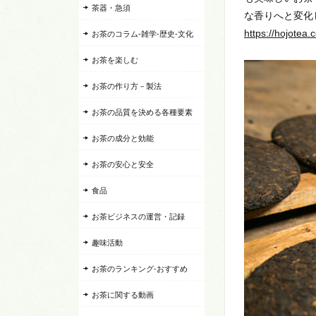
茶器・急須
な香りへと変化
https://hojotea.
お茶のコラム-雑学-歴史-文化
お茶を楽しむ
お茶の作り方－製法
お茶の品質を決める各種要素
お茶の成分と効能
お茶の安心と安全
食品
お茶ビジネスの運営・記録
趣味活動
お茶のランキング-おすすめ
お茶に関する動画