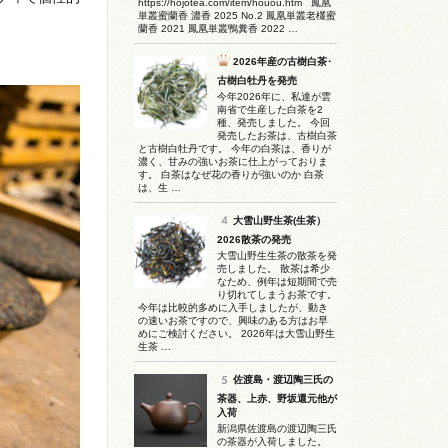
https://hojotea.com/item/houou.htm 鳳凰
単叢蜜蘭香 濃香 2025 No.2 鳳凰単叢老欉蜜
蘭香 2021 鳳凰単叢鴨糞香 2022 …
2026年産の古樹白茶･
古樹白牡丹を発売
今年2026年に、私達が雲
南省で生産した白茶を2
種、発売しました。 今回
発売したお茶は、古樹白茶
と古樹白牡丹です。 今年の白茶は、香りが
濃く、甘みの強いお茶に仕上がっておりま
す。 白茶はなぜ花の香りが強いのか 白茶
は、生 …
大雪山野生茶(生茶）
2026散茶の発売
大雪山野生生茶の散茶を発
売しました。 散茶は希少
なため、例年は短期間で売
り切れてしまうお茶です。
今年は比較的多めに入手しましたが、動き
の速いお茶ですので、興味のある方はお早
めにご検討ください。 2026年は大雪山野生
生茶 …
佐渡島・渡辺陶三氏の
茶器、上赤、野坂還元他が
入荷
新潟県佐渡島の渡辺陶三氏
の茶器が入荷しました。