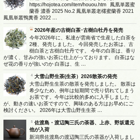
https://hojotea.com/item/houou.htm 鳳凰単叢蜜
蘭香 濃香 2025 No.2 鳳凰単叢老欉蜜蘭香 2021
鳳凰単叢鴨糞香 2022 …
2026年産の古樹白茶･古樹白牡丹を発売
今年2026年に、私達が雲南省で生産した白茶を
2種、発売しました。 今回発売したお茶は、古
樹白茶と古樹白牡丹です。 今年の白茶は、香り
が濃く、甘みの強いお茶に仕上がっております。 白茶はな
ぜ花の香りが強いのか 白茶は、生 …
大雪山野生茶(生茶）2026散茶の発売
大雪山野生生茶の散茶を発売しました。 散茶は
希少なため、例年は短期間で売り切れてしまう
お茶です。今年は比較的多めに入手しました
が、動きの速いお茶ですので、興味のある方はお早めにご
検討ください。 2026年は大雪山野生生茶 …
佐渡島・渡辺陶三氏の茶器、上赤、野坂還元
他が入荷
新潟県佐渡島の渡辺陶三氏の茶器が入荷しまし