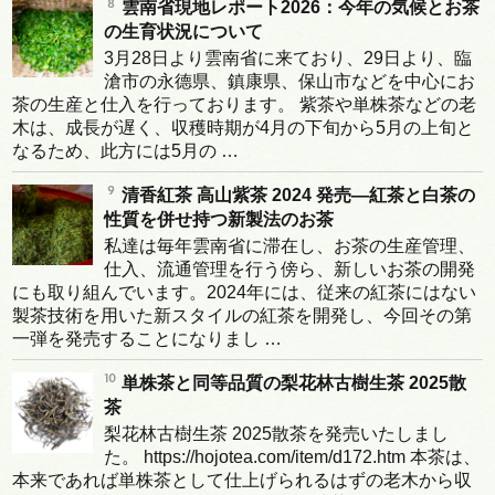
雲南省現地レポート2026：今年の気候とお茶
の生育状況について
3月28日より雲南省に来ており、29日より、臨
滄市の永德県、鎮康県、保山市などを中心にお
茶の生産と仕入を行っております。 紫茶や単株茶などの老
木は、成長が遅く、収穫時期が4月の下旬から5月の上旬と
なるため、此方には5月の …
清香紅茶 高山紫茶 2024 発売―紅茶と白茶の
性質を併せ持つ新製法のお茶
私達は毎年雲南省に滞在し、お茶の生産管理、
仕入、流通管理を行う傍ら、新しいお茶の開発
にも取り組んでいます。2024年には、従来の紅茶にはない
製茶技術を用いた新スタイルの紅茶を開発し、今回その第
一弾を発売することになりまし …
単株茶と同等品質の梨花林古樹生茶 2025散
茶
梨花林古樹生茶 2025散茶を発売いたしまし
た。 https://hojotea.com/item/d172.htm 本茶は、
本来であれば単株茶として仕上げられるはずの老木から収