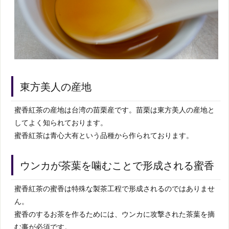
東方美人の産地
蜜香紅茶の産地は台湾の苗栗産です。苗栗は東方美人の産地と
してよく知られております。
蜜香紅茶は青心大有という品種から作られております。
ウンカが茶葉を噛むことで形成される蜜香
蜜香紅茶の蜜香は特殊な製茶工程で形成されるのではありませ
ん。
蜜香のするお茶を作るためには、ウンカに攻撃された茶葉を摘
む事が必須です。