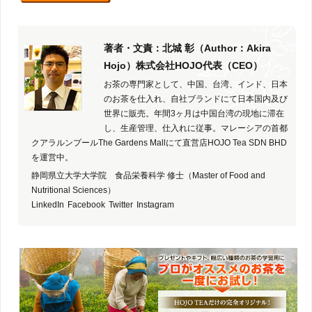
著者・文責：北城 彰（Author：Akira
Hojo）株式会社HOJO代表（CEO）
お茶の専門家として、中国、台湾、インド、日本
のお茶を仕入れ、自社ブランドにて日本国内及び
世界に販売。年間3ヶ月は中国台湾の現地に滞在
し、生産管理、仕入れに従事。マレーシアの首都
クアラルンプールThe Gardens Mallにて直営店HOJO Tea SDN BHD
を運営中。
静岡県立大学大学院 食品栄養科学 修士（Master of Food and
Nutritional Sciences）
LinkedIn
Facebook
Twitter
Instagram