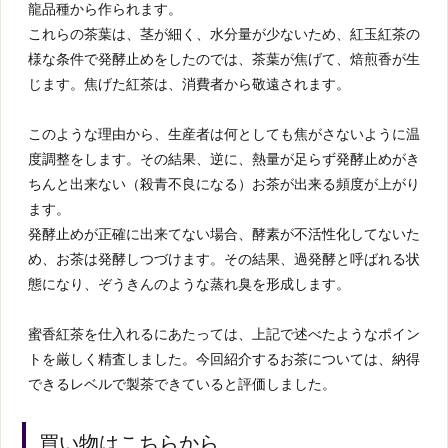
龍品種から作られます。
これらの茶葉は、茎が細く、水分量が少ないため、紅玉紅茶の
様な条件で発酵止めをしたのでは、茶葉が焦げて、焙煎香が生
じます。焦げた紅茶は、消費者から敬遠されます。
このような理由から、生産者は何としても焦がさないように温
度調整をします。その結果、逆に、熱量が足らず発酵止めがき
ちんと出来ない（殺青不良になる）お茶が出来る頻度が上がり
ます。
発酵止めが正確に出来てない場合、酵素が不活性化してないた
め、お茶は発酵しつづけます。その結果、過発酵と呼ばれる状
態になり、ぞうきんのような蒸れ臭を形成します。
蜜香紅茶を仕入れるにあたっては、上記で述べたようなポイン
トを厳しく精査しました。今回紹介するお茶については、納得
できるレベルで製茶できていると評価しました。
買い物はこちらから