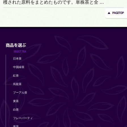
穫された原料をまとめたものです。単株茶と全 …
日本茶
中国緑茶
紅茶
烏龍茶
プーアル茶
黄茶
白茶
フレーバーティ
茶器