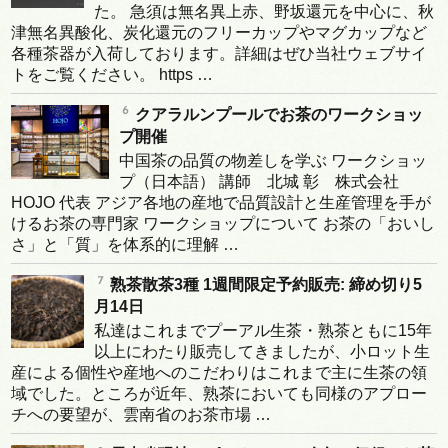
た。 急須は無名異上赤、野坂還元を中心に、秋
津無名異酸化、炭化還元のフリーカップやマグカップなど
各種茶器が入荷しております。詳細はぜひ当社ウェブサイ
トをご覧ください。 https …
クアラルンプールでお茶のワークショッ
プ開催
中国茶の品質の物差しを学ぶ ワークショッ
プ（日本語） 講師 北城 彰 株式会社
HOJO 代表 アジア各地の産地で品質設計と生産管理を手が
けるお茶の専門家 ワークショップについて お茶の「おいし
さ」と「質」を体系的に理解 …
熟茶散茶3種 1週間限定予約販売: 締め切り5
月14日
私達はこれまでプーアル生茶・熟茶ともに15年
以上にわたり販売してきましたが、小ロット生
産による個性や産地へのこだわりはこれまで主に生茶の領
域でした。ところが近年、熟茶においても同様のアプロー
チへの要望が、雲南省のお茶市場 …