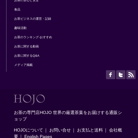
お茶の安心と安全
食品
お茶ビジネスの運営・記録
趣味活動
お茶のランキング-おすすめ
お茶に関する動画
お茶に関するQ&A
メディア掲載
お茶の専門店HOJO 世界の厳選茶葉をお届けする通販シ
ョップ
HOJOについて
｜
お問い合せ
｜
お支払と送料
｜
会社概
要
｜
English Pages