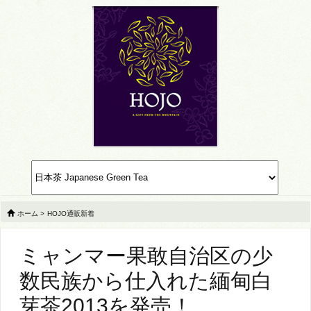
ホーム
>
HOJO通販新着
ミャンマー果敢自治区の少
数民族から仕入れた緬甸白
芽茶2013を発売！