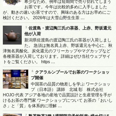
希少なため、例年は短期間で売り切れてしまう
お茶です。今年は比較的多めに入手しました
が、動きの速いお茶ですので、興味のある方はお早めにご
検討ください。 2026年は大雪山野生生茶 …
佐渡島・渡辺陶三氏の茶器、上赤、野坂還元
他が入荷
新潟県佐渡島の渡辺陶三氏の茶器が入荷しまし
た。 急須は無名異上赤、野坂還元を中心に、秋
津無名異酸化、炭化還元のフリーカップやマグカップなど
各種茶器が入荷しております。詳細はぜひ当社ウェブサイ
トをご覧ください。 https …
クアラルンプールでお茶のワークショッ
プ開催
中国茶の品質の物差しを学ぶ ワークショッ
プ（日本語） 講師 北城 彰 株式会社
HOJO 代表 アジア各地の産地で品質設計と生産管理を手が
けるお茶の専門家 ワークショップについて お茶の「おいし
さ」と「質」を体系的に理解 …