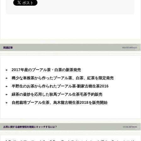
2017年産のプーアル茶・白茶の新茶発売
稀少な単株茶から作ったプーアル茶、白茶、紅茶を限定発売
半野生のお茶から作られたプーアル茶-劉家古樹生茶2016
緑茶の釜炒を応用した耿馬プーアル生茶毛茶予約販売
自然栽培プーアル生茶、烏木龍古樹生茶2018を販売開始