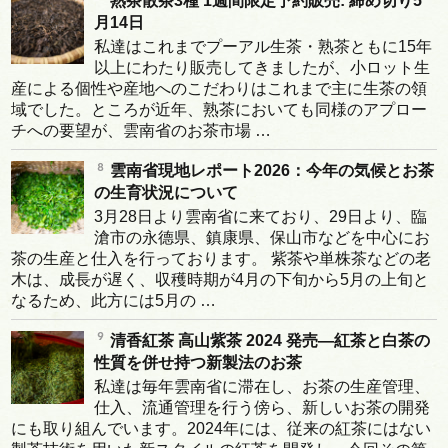
熟茶散茶3種 1週間限定予約販売: 締め切り5
月14日
私達はこれまでプーアル生茶・熟茶ともに15年
以上にわたり販売してきましたが、小ロット生
産による個性や産地へのこだわりはこれまで主に生茶の領
域でした。ところが近年、熟茶においても同様のアプロー
チへの要望が、雲南省のお茶市場 …
雲南省現地レポート2026：今年の気候とお茶
の生育状況について
3月28日より雲南省に来ており、29日より、臨
滄市の永德県、鎮康県、保山市などを中心にお
茶の生産と仕入を行っております。 紫茶や単株茶などの老
木は、成長が遅く、収穫時期が4月の下旬から5月の上旬と
なるため、此方には5月の …
清香紅茶 高山紫茶 2024 発売―紅茶と白茶の
性質を併せ持つ新製法のお茶
私達は毎年雲南省に滞在し、お茶の生産管理、
仕入、流通管理を行う傍ら、新しいお茶の開発
にも取り組んでいます。2024年には、従来の紅茶にはない