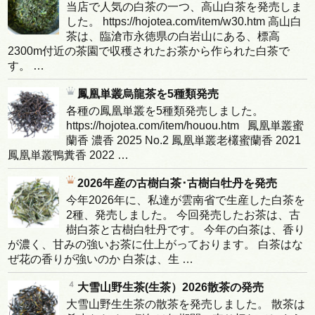
当店で人気の白茶の一つ、高山白茶を発売しま
した。 https://hojotea.com/item/w30.htm 高山白
茶は、臨滄市永徳県の白岩山にある、標高
2300m付近の茶園で収穫されたお茶から作られた白茶で
す。 …
鳳凰単叢烏龍茶を5種類発売
各種の鳳凰単叢を5種類発売しました。
https://hojotea.com/item/houou.htm 鳳凰単叢蜜
蘭香 濃香 2025 No.2 鳳凰単叢老欉蜜蘭香 2021
鳳凰単叢鴨糞香 2022 …
2026年産の古樹白茶･古樹白牡丹を発売
今年2026年に、私達が雲南省で生産した白茶を
2種、発売しました。 今回発売したお茶は、古
樹白茶と古樹白牡丹です。 今年の白茶は、香り
が濃く、甘みの強いお茶に仕上がっております。 白茶はな
ぜ花の香りが強いのか 白茶は、生 …
大雪山野生茶(生茶）2026散茶の発売
大雪山野生生茶の散茶を発売しました。 散茶は