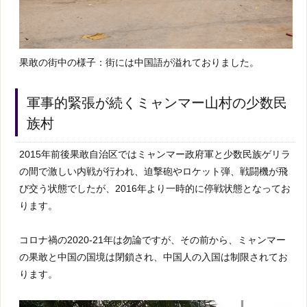
果敢の街中の様子：街には中国語が溢れておりました。
軍事的緊張が続くミャンマー山村の少数民
族村
2015年前後果敢自治区ではミャンマー政府軍と少数民族ゲリラ
の間で激しい内戦が行われ、迫撃砲やロケット弾、戦闘機が飛
び交う状態でしたが、2016年より一時的に停戦状態となってお
ります。
コロナ禍の2020-21年は勿論ですが、その前から、ミャンマー
の果敢と中国の国境は閉鎖され、中国人の入国は制限されてお
ります。