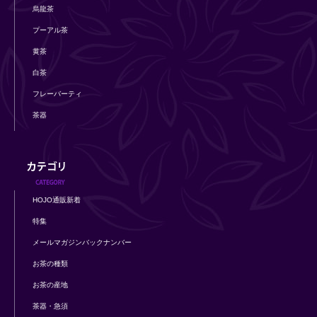
烏龍茶
プーアル茶
黄茶
白茶
フレーバーティ
茶器
HOJO通販新着
特集
メールマガジンバックナンバー
お茶の種類
お茶の産地
茶器・急須