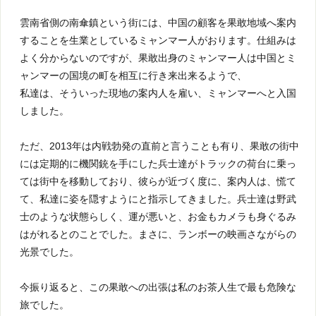
雲南省側の南傘鎮という街には、中国の顧客を果敢地域へ案内
することを生業としているミャンマー人がおります。仕組みは
よく分からないのですが、果敢出身のミャンマー人は中国とミ
ャンマーの国境の町を相互に行き来出来るようで、
私達は、そういった現地の案内人を雇い、ミャンマーへと入国
しました。
ただ、2013年は内戦勃発の直前と言うことも有り、果敢の街中
には定期的に機関銃を手にした兵士達がトラックの荷台に乗っ
ては街中を移動しており、彼らが近づく度に、案内人は、慌て
て、私達に姿を隠すようにと指示してきました。兵士達は野武
士のような状態らしく、運が悪いと、お金もカメラも身ぐるみ
はがれるとのことでした。まさに、ランボーの映画さながらの
光景でした。
今振り返ると、この果敢への出張は私のお茶人生で最も危険な
旅でした。