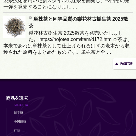
製茶技術を用いた新スタイルの紅茶を開発し、今回その第
一弾を発売することになりまし …
単株茶と同等品質の梨花林古樹生茶 2025散
茶
梨花林古樹生茶 2025散茶を発売いたしまし
た。 https://hojotea.com/item/d172.htm 本茶は、
本来であれば単株茶として仕上げられるはずの老木から収
穫された原料をまとめたものです。単株茶と全 …
日本茶
中国緑茶
紅茶