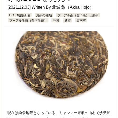
[2021.12.03] Written By
北城 彰（Akira Hojo）
HOJO通販新着
お茶の種類
プーアル茶（普洱茶）と黒茶
プーアル生茶（普洱生茶）
中国
新着
雲南省
現在は紛争地帯となっている、ミャンマー果敢の山村で少数民