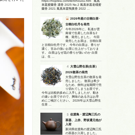
https://hojotea.com/item/houou.htm 鳳凰
単叢蜜蘭香 濃香 2025 No.2 鳳凰単叢老欉蜜
蘭香 2021 鳳凰単叢鴨糞香 2022 …
2026年産の古樹白茶･
古樹白牡丹を発売
今年2026年に、私達が雲
南省で生産した白茶を2
種、発売しました。 今回
発売したお茶は、古樹白茶
と古樹白牡丹です。 今年の白茶は、香りが
濃く、甘みの強いお茶に仕上がっておりま
す。 白茶はなぜ花の香りが強いのか 白茶
は、生 …
大雪山野生茶(生茶）
2026散茶の発売
大雪山野生生茶の散茶を発
売しました。 散茶は希少
なため、例年は短期間で売
り切れてしまうお茶です。
今年は比較的多めに入手しましたが、動き
の速いお茶ですので、興味のある方はお早
めにご検討ください。 2026年は大雪山野生
生茶 …
佐渡島・渡辺陶三氏の
茶器、上赤、野坂還元他が
入荷
新潟県佐渡島の渡辺陶三氏
の茶器が入荷しました。