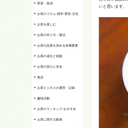
茶器・急須
いと思います。
お茶のコラム-雑学-歴史-文化
お茶を楽しむ
お茶の作り方－製法
お茶の品質を決める各種要素
お茶の成分と効能
お茶の安心と安全
食品
お茶ビジネスの運営・記録
趣味活動
お茶のランキング-おすすめ
お茶に関する動画