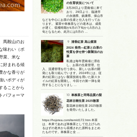
の生育状況について
3月28日より雲南省に来て
おり、29日より、臨滄市
の永德県、鎮康県、保山市
などを中心にお茶の生産と仕入を行ってお
ります。 紫茶や単株茶などの老木は、成長
が遅く、収穫時期が4月の下旬から5月の上
旬となるため、此方には5月の …
、馬鞍山のお
清香紅茶 高山紫茶
2024 発売―紅茶と白茶の
な味わい（ボ
性質を併せ持つ新製法のお
野菜、米な
茶
私達は毎年雲南省に滞在
に好まれる傾
し、お茶の生産管理、仕
入、流通管理を行う傍ら、新しいお茶の開
豊かな香りが
発にも取り組んでいます。2024年には、従
来の紅茶にはない製茶技術を用いた新スタ
強いボディが
イルの紅茶を開発し、今回その第一弾を発
売することになりまし …
することから
トパフォーマ
単株茶と同等品質の梨
花林古樹生茶 2025散茶
梨花林古樹生茶 2025散茶
を発売いたしました。
https://hojotea.com/item/d172.htm 本茶
は、本来であれば単株茶として仕上げられ
るはずの老木から収穫された原料をまとめ
たものです。単株茶と全 …