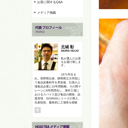
お茶に関するQ&A
メディア掲載
北城 彰
AKIRA HOJO
私が選んだお茶
をお届け致しま
す。
1971年生ま
れ。長野県出身。静岡県立大学院に
て食品栄養科学を専攻後、日系の上
場食品企業に10年間勤務。その間マ
レーシに8年間滞在し、海外工場に
おけるスパイス及び食品の開発、品
質管理、ISO9000シリーズの導入、
生産技術、最終的に工場長を経験