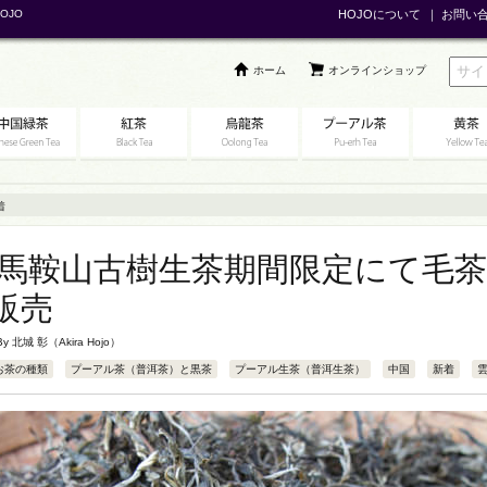
OJO
HOJOについて
｜
お問い
ホーム
オンラインショップ
着
6年馬鞍山古樹生茶期間限定にて毛茶
販売
 By
北城 彰（Akira Hojo）
お茶の種類
プーアル茶（普洱茶）と黒茶
プーアル生茶（普洱生茶）
中国
新着