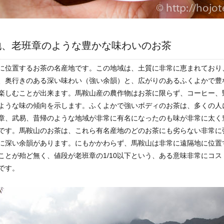
地、老班章のような豊かな味わいのお茶
に位置するお茶の名産地です。この地域は、土質に非常に恵まれており
、奥行きのある深い味わい（強い余韻）と、広がりのあるふくよかで豊
楽しむことが出来ます。馬鞍山産の農作物はお茶に限らず、コーヒー、
ような味の傾向を示します。ふくよかで強いボディのお茶は、多くの人
章、武易、昔帰のような地域が非常に有名になったのも味が非常に太く
です。馬鞍山のお茶は、これら有名産地のどのお茶にも劣らない非常に
に深い余韻があります。にもかかわらず、馬鞍山は非常に遠隔地に位置
ことが殆ど無く、値段が老班章の1/10以下という、ある意味非常にコス
です。