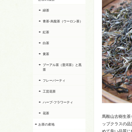
緑茶
青茶-烏龍茶（ウーロン茶）
紅茶
白茶
黄茶
プーアル茶（普洱茶）と黒
茶
フレーバーティ
工芸花茶
ハーブ-フラワーティ
花茶
馬鞍山古樹生茶
ップクラスの品
お茶の産地
めて良い品質に