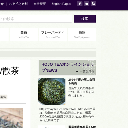
合せ
｜
お支払と送料
｜
会社概要
｜
English Pages
HOJO TEAオンラインショッ
/散茶
プNEWS
2026年産の高山白茶
を発売
当店で人気の白茶の
一つ、高山白茶を発
売しました。
雲南省
https://hojotea.com/item/w30.htm 高山白茶
は、臨滄市永徳県の白岩山にある、標高
2300m付近の茶園で収穫されたお茶から作
られた白茶です。 …
鳳凰単叢烏龍茶を5種