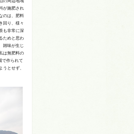
山の周辺地域
料が施肥され
なのは、肥料
き回り、様々
茶も非常に深
るためと思わ
、雑味が生じ
私は無肥料の
園で作られて
ようとせず、