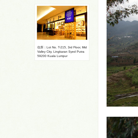
住所：Lot No. T-215, 3rd Floor, Mid
Valley City, Lingkaran Syed Putra
59200 Kuala Lumpur