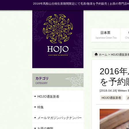
2016年馬鞍山古樹生茶期間限定にて毛茶/散茶を予約販売 | お茶の専門店H
ホーム
>
HOJO通販新
201
を予約
[2016.04.18] Written
HOJO通販新着
HOJO通販新着
特集
メールマガジンバックナンバー
お茶の種類