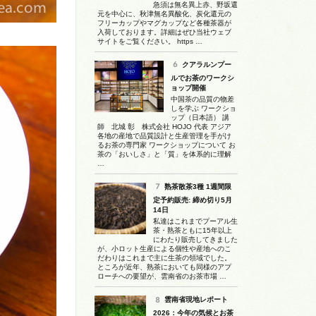
急須は無名異上赤、野坂還
元を中心に、秋津無名異酸化、炭化還元の
フリーカップやマグカップなど各種茶器が
入荷しております。詳細はぜひ当社ウェブ
サイトをご覧ください。 https …
クアラルンプー
ルでお茶のワークシ
ョップ開催
中国茶の品質の物差
しを学ぶ ワークショ
ップ（日本語） 講
師 北城 彰 株式会社 HOJO 代表 アジア
各地の産地で品質設計と生産管理を手がけ
るお茶の専門家 ワークショップについて お
茶の「おいしさ」と「質」を体系的に理解
…
熟茶散茶3種 1週間限
定予約販売: 締め切り5月
14日
私達はこれまでプーアル生
茶・熟茶ともに15年以上
にわたり販売してきました
が、小ロット生産による個性や産地へのこ
だわりはこれまで主に生茶の領域でした。
ところが近年、熟茶においても同様のアプ
ローチへの要望が、雲南省のお茶市場 …
雲南省現地レポート
2026：今年の気候とお茶