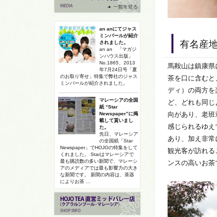
an anにてジャス
ミンパールが紹介
有名産
されました。
an an 「マガジ
ンハウス出版」
No.1865、2013
馬鞍山は鎮康県
年7月24日号「夏
のお取り寄せ」特集で弊社のジャス
茶を口に含むと
ミンパールが紹介されました。
ディ）の両方を
マレーシアの全国
ど、どれも同じ
紙 “Star
向があり、老班
Newspaper”に掲
載して貰いまし
感じられるゆえ
た。
先日、マレーシア
あり、加え非常
の全国紙「Star
Newspaper」でHOJOの特集をして
観光客が訪れる
くれました。 Starはマレーシアで
最も購読数の多い新聞で、マレーシ
ンスの高いお茶
アのメディアでは最も影響力の大き
な新聞です。 新聞の内容は、茶器
によりお茶 …