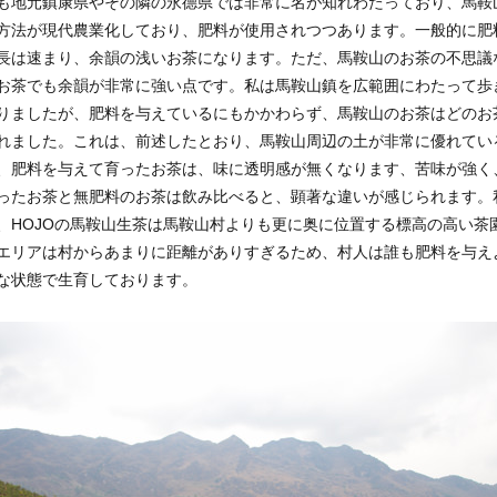
も地元鎮康県やその隣の永德県では非常に名が知れわたっており、馬鞍
方法が現代農業化しており、肥料が使用されつつあります。一般的に肥
長は速まり、余韻の浅いお茶になります。ただ、馬鞍山のお茶の不思議
お茶でも余韻が非常に強い点です。私は馬鞍山鎮を広範囲にわたって歩
りましたが、肥料を与えているにもかかわらず、馬鞍山のお茶はどのお
れました。これは、前述したとおり、馬鞍山周辺の土が非常に優れてい
、肥料を与えて育ったお茶は、味に透明感が無くなります、苦味が強く
ったお茶と無肥料のお茶は飲み比べると、顕著な違いが感じられます。
、HOJOの馬鞍山生茶は馬鞍山村よりも更に奥に位置する標高の高い茶
エリアは村からあまりに距離がありすぎるため、村人は誰も肥料を与え
な状態で生育しております。