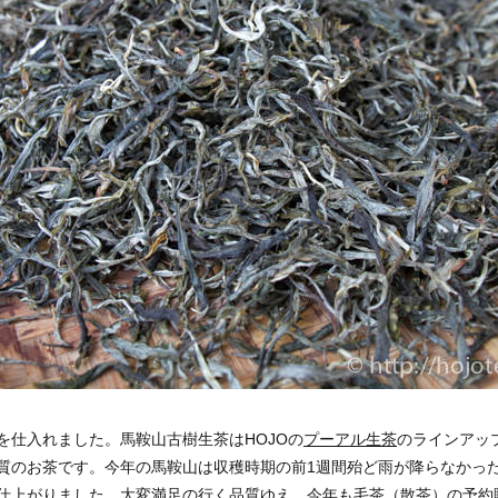
を仕入れました。馬鞍山古樹生茶はHOJOの
プーアル生茶
のラインアッ
質のお茶です。今年の馬鞍山は収穫時期の前1週間殆ど雨が降らなかっ
仕上がりました。大変満足の行く品質ゆえ、今年も毛茶（散茶）の予約