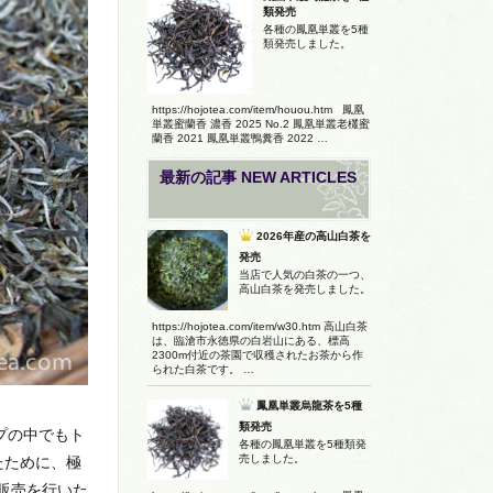
類発売
各種の鳳凰単叢を5種
類発売しました。
https://hojotea.com/item/houou.htm 鳳凰
単叢蜜蘭香 濃香 2025 No.2 鳳凰単叢老欉蜜
蘭香 2021 鳳凰単叢鴨糞香 2022 …
最新の記事 NEW ARTICLES
2026年産の高山白茶を
発売
当店で人気の白茶の一つ、
高山白茶を発売しました。
https://hojotea.com/item/w30.htm 高山白茶
は、臨滄市永徳県の白岩山にある、標高
2300m付近の茶園で収穫されたお茶から作
られた白茶です。 …
鳳凰単叢烏龍茶を5種
類発売
プの中でもト
各種の鳳凰単叢を5種類発
売しました。
たために、極
販売を行いた