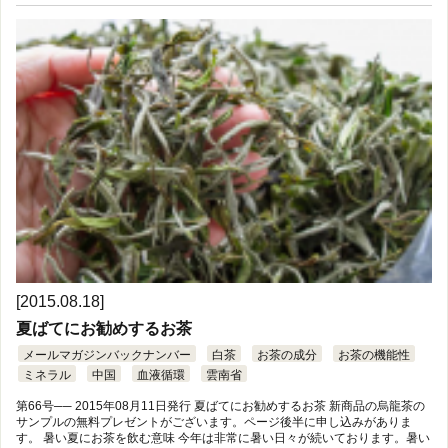
[2015.08.18]
夏ばてにお勧めするお茶
メールマガジンバックナンバー
白茶
お茶の成分
お茶の機能性
ミネラル
中国
血液循環
雲南省
第66号── 2015年08月11日発行 夏ばてにお勧めするお茶 新商品の烏龍茶の
サンプルの無料プレゼントがございます。ページ後半に申し込みがありま
す。 暑い夏にお茶を飲む意味 今年は非常に暑い日々が続いております。暑い