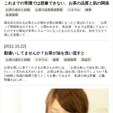
これまでの常識では想像できない、お茶の品質と肌の関係
お茶の成分と効能
お茶の品質構成要素
ミネラル
健康
血液循環
最近店を訪れるお客さんが相次ぎ肌が綺麗になったと喜ばれており、「お茶
って関係有るのですか？」と聞かれます。 私自身、今までは意識してなかっ
たのですが最近が非常にスムースになったお人からも言われ、自分でもそう
感じ正直驚いて …
[2011.10.22]
勘違いしてませんか？お茶が油を洗い流すと
お茶の成分と効能
ミネラル
健康
血液循環
高血圧
お茶を買いに来てくださるお客さんの中には、「お茶を飲んで油を洗い流し
たい」と言われる方がいます。 お茶は本当に油を洗い流すのでしょうか？私
の経験と知識の範囲で思うところを書いてみます。 私達の体は肝臓、心臓、
腎臓をはじめ …