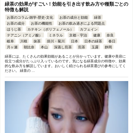
緑茶の効果がすごい！効能を引き出す飲み方や種類ごとの
特徴も解説
お茶のコラム-雑学-歴史-文化
お茶の成分と効能
緑茶
お茶の成分
お茶の機能性
お茶の飲み過ぎによる問題点
ほうじ茶
カテキン（ポリフェノール）
カフェイン
テアニン（アミノ酸）
ミネラル
京都・宇治
健康
奈良
岐阜
川根
抹茶
掛川・菊川
日本
日本の緑茶
春日
月ヶ瀬
朝比奈
本山
深蒸し煎茶
煎茶
玉露
静岡
緑茶には、たくさんの効果効能があることが分かっています。健康や美容に
役立つ成分がたっぷり入っているのです。気になる緑茶成分の特徴や、効果
的な飲み方を解説しています。おいしく続けられる緑茶選びの参考にしてく
ださい。 緑茶の …