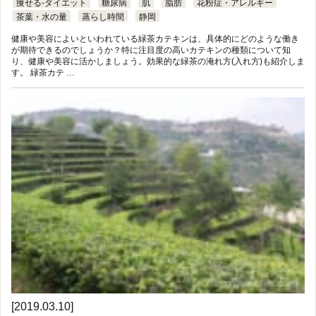
痩せる-ダイエット
糖尿病
肌
脂肪
花粉症・アレルギー
茶葉・水の量
蒸らし時間
静岡
健康や美容によいといわれている緑茶カテキンは、具体的にどのような働き
が期待できるのでしょうか？特に注目度の高いカテキンの種類について知
り、健康や美容に活かしましょう。効果的な緑茶の淹れ方(入れ方)も紹介しま
す。 緑茶カテ …
[2019.03.10]