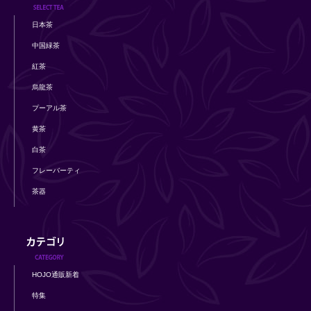
日本茶
中国緑茶
紅茶
烏龍茶
プーアル茶
黄茶
白茶
フレーバーティ
茶器
HOJO通販新着
特集