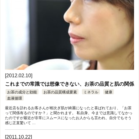
[2012.02.10]
これまでの常識では想像できない、お茶の品質と肌の関係
お茶の成分と効能
お茶の品質構成要素
ミネラル
健康
血液循環
最近店を訪れるお客さんが相次ぎ肌が綺麗になったと喜ばれており、「お茶
って関係有るのですか？」と聞かれます。 私自身、今までは意識してなかっ
たのですが最近が非常にスムースになったお人からも言われ、自分でもそう
感じ正直驚いて …
[2011.10.22]