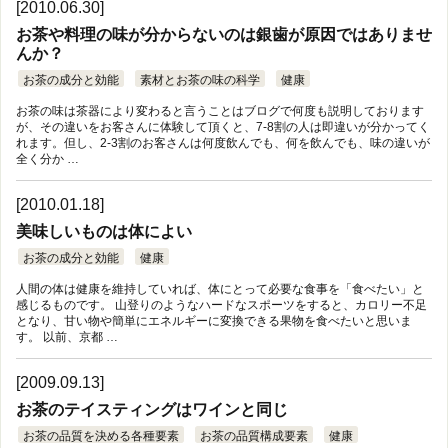
[2010.06.30]
お茶や料理の味が分からないのは銀歯が原因ではありませ
んか？
お茶の成分と効能
素材とお茶の味の科学
健康
お茶の味は茶器により変わると言うことはブログで何度も説明しております
が、その違いをお客さんに体験して頂くと、7-8割の人は即違いが分かってく
れます。但し、2-3割のお客さんは何度飲んでも、何を飲んでも、味の違いが
全く分か …
[2010.01.18]
美味しいものは体によい
お茶の成分と効能
健康
人間の体は健康を維持していれば、体にとって必要な食事を「食べたい」と
感じるものです。 山登りのようなハードなスポーツをすると、カロリー不足
となり、甘い物や簡単にエネルギーに変換できる果物を食べたいと思いま
す。 以前、京都 …
[2009.09.13]
お茶のテイスティングはワインと同じ
お茶の品質を決める各種要素
お茶の品質構成要素
健康