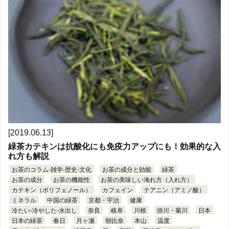
[2019.06.13]
緑茶カテキンは抗酸化にも免疫力アップにも！効果的な入
れ方も解説
お茶のコラム-雑学-歴史-文化
お茶の成分と効能
緑茶
お茶の成分
お茶の機能性
お茶の美味しい淹れ方（入れ方）
カテキン（ポリフェノール）
カフェイン
テアニン（アミノ酸）
ミネラル
中国の緑茶
京都・宇治
健康
冷たい-冷やした-水出し
奈良
岐阜
川根
掛川・菊川
日本
日本の緑茶
春日
月ヶ瀬
朝比奈
本山
温度