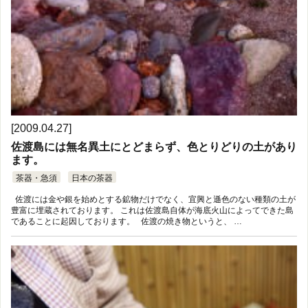
[2009.04.27]
佐渡島には無名異土にとどまらず、色とりどりの土があり
ます。
茶器・急須
日本の茶器
佐渡には金や銀を始めとする鉱物だけでなく、宜興と遜色のない種類の土が
豊富に埋蔵されております。 これは佐渡島自体が海底火山によってできた島
であることに起因しております。 佐渡の焼き物というと、 …