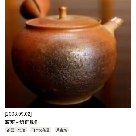
[2008.09.02]
窯変－舘正規作
茶器・急須
日本の茶器
萬古焼