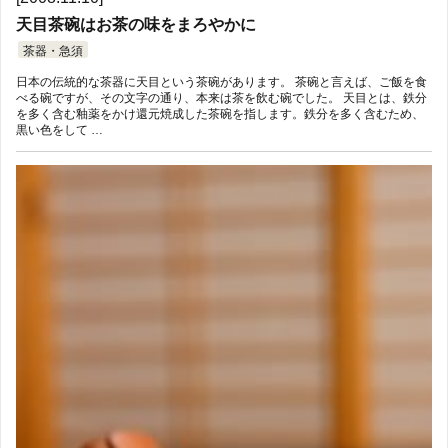
天目茶碗はお茶の味をまろやかに
茶器・急須
日本の伝統的な茶器に天目という茶碗があります。 茶碗と言えば、ご飯を食
べる碗ですが、その文字の通り、本来は茶を飲む碗でした。 天目とは、鉄分
を多く含む釉薬をかけ還元焼成した茶碗を指します。鉄分を多く含むため、
黒い色をして …