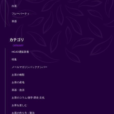
白茶
フレーバーティ
茶器
HOJO通販新着
特集
メールマガジンバックナンバー
お茶の種類
お茶の産地
茶器・急須
お茶のコラム-雑学-歴史-文化
お茶を楽しむ
お茶の作り方－製法