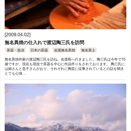
[2009.04.02]
無名異焼の仕入れで渡辺陶三氏を訪問
茶器・急須
日本の茶器
佐渡無名異焼
無名異土
無名異焼作家の渡辺陶三氏を訪ね、佐渡島へ行きました。 陶三氏は今年で70
歳ですが、現在も現役で茶器を中心に作品作りをされております。 陶三氏に
は娘さんと息子さんがおり、それぞれに陶芸に従事されているとの話を聞き
とても心強 …