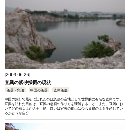
[2009.06.26]
宜興の紫砂採掘の現状
茶器・急須
中国の茶器
宜興茶壺
中国の旅行で最初に訪れたのは急須の産地として世界的に有名な宜興です。
宜興を訪れた目的は、宜興の急須の作り方を理解すること、また、宜興にお
いてどの様な土が入手可能、或いは宜興の鉱山は今も良質の土を生産してい
るかどうか自分 …