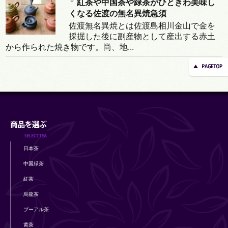
紅茶や中国茶や緑茶がひときわ美味し
くなる佐渡の無名異焼急須
佐渡無名異焼とは佐渡島相川金山で金を
採掘した後に副産物として産出する赤土
から作られた焼き物です。尚、地...
日本茶
中国緑茶
紅茶
烏龍茶
プーアル茶
黄茶