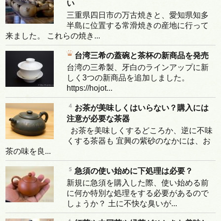
い
三重県四日市の万古焼きと、愛知県知多
半島に位置する常滑焼きの産地に行って
来ました。 これらの焼き...
台湾三希の蓋碗と茶杯の新商品を発売
台湾の三希製、牙白のラインアップに新
しく3つの新商品を追加しました。
https://hojot...
お茶が美味しくはいらない？購入には
注意が必要な茶器
お茶を美味しくするどころか、逆に不味
くする茶器も 宜興の紫砂のなかには、お
茶の味を良...
急須の使い始めに下処理は必要？
新規に急須を購入した際、使い始める前
に何か特別な処理をする必要があるので
しょうか？ 土に不快な臭いが...