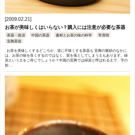
[2009.02.21]
お茶が美味しくはいらない？購入には注意が必要な茶器
茶器・急須
中国の茶器
素材とお茶の味の科学
常滑焼
宜興茶壺
お茶を美味しくするどころか、逆に不味くする茶器も 宜興の紫砂のなかに
は、お茶の味を良くするのではなく、質を落としてしまう土もあります。緑
泥という土をご存じでしょうか？中国の宜興では緑泥と呼ばれる土で、字の
如 …