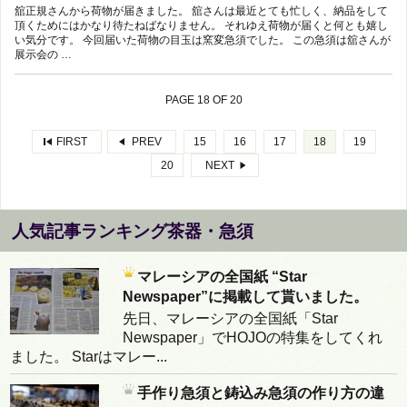
舘正規さんから荷物が届きました。 舘さんは最近とても忙しく、納品をして
頂くためにはかなり待たねばなりません。 それゆえ荷物が届くと何とも嬉し
い気分です。 今回届いた荷物の目玉は窯変急須でした。 この急須は舘さんが
展示会の …
PAGE 18 OF 20
FIRST
PREV
15
16
17
18
19
20
NEXT
人気記事ランキング茶器・急須
マレーシアの全国紙 “Star
Newspaper”に掲載して貰いました。
先日、マレーシアの全国紙「Star
Newspaper」でHOJOの特集をしてくれ
ました。 Starはマレー...
手作り急須と鋳込み急須の作り方の違