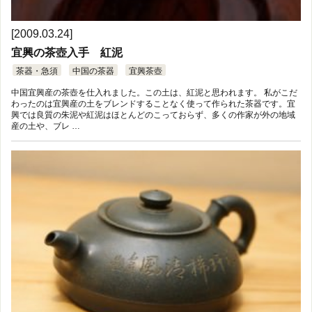
[2009.03.24]
宜興の茶壺入手 紅泥
茶器・急須
中国の茶器
宜興茶壺
中国宜興産の茶壺を仕入れました。この土は、紅泥と思われます。 私がこだ
わったのは宜興産の土をブレンドすることなく使って作られた茶器です。宜
興では良質の朱泥や紅泥はほとんどのこっておらず、多くの作家が外の地域
産の土や、ブレ …