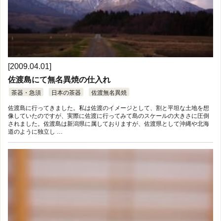
[2009.04.01]
佐渡島にて無名異焼の仕入れ
茶器・急須
日本の茶器
佐渡無名異焼
佐渡島に行ってきました。私は佐渡のイメージとして、割と平坦な土地を想
像していたのですが、実際に佐渡に行ってみて島のスケールの大きさに圧倒
されました。佐渡島は新潟県に属しておりますが、佐渡県として沖縄や北海
道のように独立し …