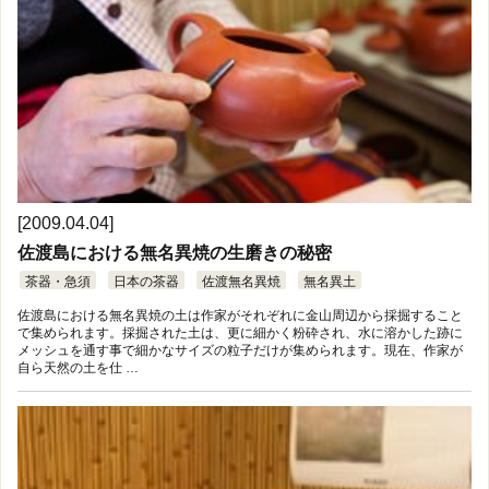
[2009.04.04]
佐渡島における無名異焼の生磨きの秘密
茶器・急須
日本の茶器
佐渡無名異焼
無名異土
佐渡島における無名異焼の土は作家がそれぞれに金山周辺から採掘すること
で集められます。採掘された土は、更に細かく粉砕され、水に溶かした跡に
メッシュを通す事で細かなサイズの粒子だけが集められます。現在、作家が
自ら天然の土を仕 …