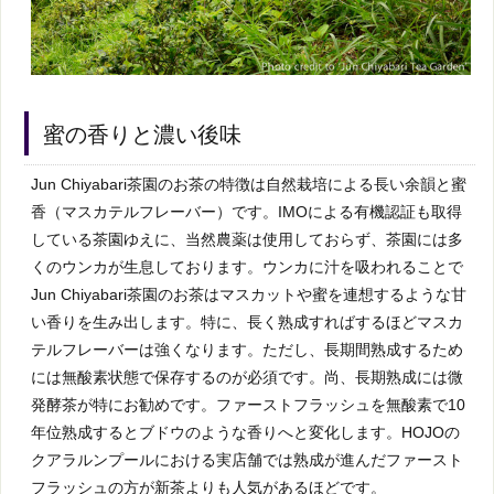
蜜の香りと濃い後味
Jun Chiyabari茶園のお茶の特徴は自然栽培による長い余韻と蜜
香（マスカテルフレーバー）です。IMOによる有機認証も取得
している茶園ゆえに、当然農薬は使用しておらず、茶園には多
くのウンカが生息しております。ウンカに汁を吸われることで
Jun Chiyabari茶園のお茶はマスカットや蜜を連想するような甘
い香りを生み出します。特に、長く熟成すればするほどマスカ
テルフレーバーは強くなります。ただし、長期間熟成するため
には無酸素状態で保存するのが必須です。尚、長期熟成には微
発酵茶が特にお勧めです。ファーストフラッシュを無酸素で10
年位熟成するとブドウのような香りへと変化します。HOJOの
クアラルンプールにおける実店舗では熟成が進んだファースト
フラッシュの方が新茶よりも人気があるほどです。