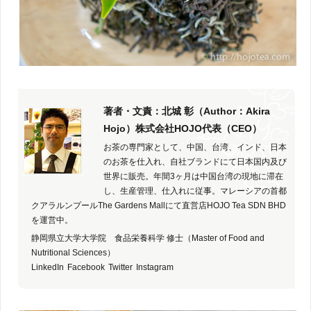
著者・文責：北城 彰（Author：Akira
Hojo）株式会社HOJO代表（CEO）
お茶の専門家として、中国、台湾、インド、日本
のお茶を仕入れ、自社ブランドにて日本国内及び
世界に販売。年間3ヶ月は中国台湾の現地に滞在
し、生産管理、仕入れに従事。マレーシアの首都
クアラルンプールThe Gardens Mallにて直営店HOJO Tea SDN BHD
を運営中。
静岡県立大学大学院 食品栄養科学 修士（Master of Food and
Nutritional Sciences）
LinkedIn
Facebook
Twitter
Instagram