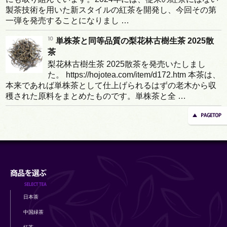
製茶技術を用いた新スタイルの紅茶を開発し、今回その第
一弾を発売することになりまし …
単株茶と同等品質の梨花林古樹生茶 2025散
茶
梨花林古樹生茶 2025散茶を発売いたしまし
た。 https://hojotea.com/item/d172.htm 本茶は、
本来であれば単株茶として仕上げられるはずの老木から収
穫された原料をまとめたものです。単株茶と全 …
日本茶
中国緑茶