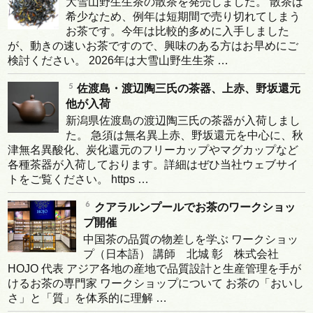
大雪山野生生茶の散茶を発売しました。 散茶は
希少なため、例年は短期間で売り切れてしまう
お茶です。今年は比較的多めに入手しました
が、動きの速いお茶ですので、興味のある方はお早めにご
検討ください。 2026年は大雪山野生生茶 …
佐渡島・渡辺陶三氏の茶器、上赤、野坂還元
他が入荷
新潟県佐渡島の渡辺陶三氏の茶器が入荷しまし
た。 急須は無名異上赤、野坂還元を中心に、秋
津無名異酸化、炭化還元のフリーカップやマグカップなど
各種茶器が入荷しております。詳細はぜひ当社ウェブサイ
トをご覧ください。 https …
クアラルンプールでお茶のワークショッ
プ開催
中国茶の品質の物差しを学ぶ ワークショッ
プ（日本語） 講師 北城 彰 株式会社
HOJO 代表 アジア各地の産地で品質設計と生産管理を手が
けるお茶の専門家 ワークショップについて お茶の「おいし
さ」と「質」を体系的に理解 …