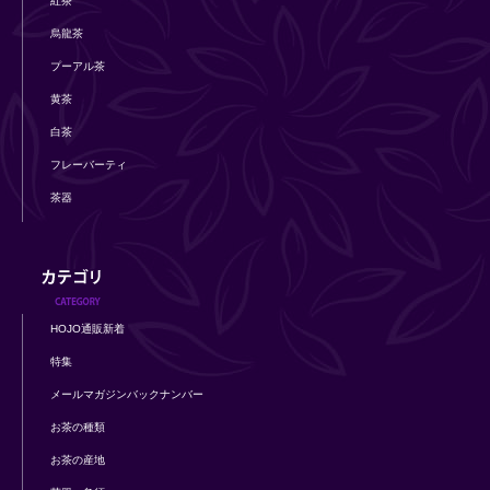
紅茶
烏龍茶
プーアル茶
黄茶
白茶
フレーバーティ
茶器
HOJO通販新着
特集
メールマガジンバックナンバー
お茶の種類
お茶の産地