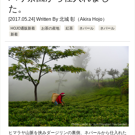
た。
[2017.05.24] Written By
北城 彰（Akira Hojo）
HOJO通販新着
お茶の産地
紅茶
ネパール
ネパール
新着
ヒマラヤ山脈を挟みダージリンの裏側、ネパールから仕入れた