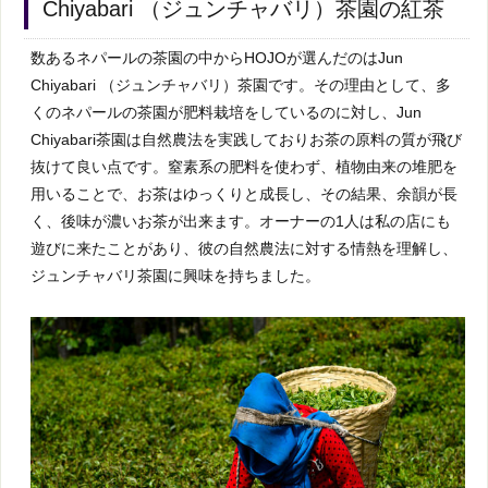
Chiyabari （ジュンチャバリ）茶園の紅茶
数あるネパールの茶園の中からHOJOが選んだのはJun
Chiyabari （ジュンチャバリ）茶園です。その理由として、多
くのネパールの茶園が肥料栽培をしているのに対し、Jun
Chiyabari茶園は自然農法を実践しておりお茶の原料の質が飛び
抜けて良い点です。窒素系の肥料を使わず、植物由来の堆肥を
用いることで、お茶はゆっくりと成長し、その結果、余韻が長
く、後味が濃いお茶が出来ます。オーナーの1人は私の店にも
遊びに来たことがあり、彼の自然農法に対する情熱を理解し、
ジュンチャバリ茶園に興味を持ちました。