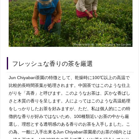
フレッシュな香りの茶を厳選
Jun Chiyabari茶園の特徴として、乾燥時に100℃以上の高温で
比較的長時間茶葉が処理されます。中国茶ではこのような仕上
がりを「高香」と呼びます。このようなお茶は、仄かな香ばし
さと木質の香りを呈します。人によってはこのような高温処理
をしっかりしたお茶を好みますが、ただ、私は個人的にこの特
徴的な香りが好みではないため、100種類近いお茶の中から厳
選し、理想とする透明感のある香りのお茶を入手しました。こ
の為、一般に入手出来るJun Chiyabari茶園産のお茶の傾向とは