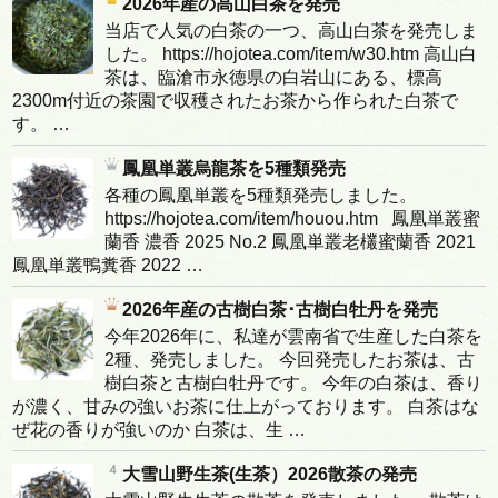
2026年産の高山白茶を発売
当店で人気の白茶の一つ、高山白茶を発売しま
した。 https://hojotea.com/item/w30.htm 高山白
茶は、臨滄市永徳県の白岩山にある、標高
2300m付近の茶園で収穫されたお茶から作られた白茶で
す。 …
鳳凰単叢烏龍茶を5種類発売
各種の鳳凰単叢を5種類発売しました。
https://hojotea.com/item/houou.htm 鳳凰単叢蜜
蘭香 濃香 2025 No.2 鳳凰単叢老欉蜜蘭香 2021
鳳凰単叢鴨糞香 2022 …
2026年産の古樹白茶･古樹白牡丹を発売
今年2026年に、私達が雲南省で生産した白茶を
2種、発売しました。 今回発売したお茶は、古
樹白茶と古樹白牡丹です。 今年の白茶は、香り
が濃く、甘みの強いお茶に仕上がっております。 白茶はな
ぜ花の香りが強いのか 白茶は、生 …
大雪山野生茶(生茶）2026散茶の発売