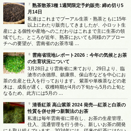
熟茶散茶3種 1週間限定予約販売: 締め切り5
月14日
私達はこれまでプーアル生茶・熟茶ともに15年
以上にわたり販売してきましたが、小ロット生
産による個性や産地へのこだわりはこれまで主に生茶の領
域でした。ところが近年、熟茶においても同様のアプロー
チへの要望が、雲南省のお茶市場 …
雲南省現地レポート2026：今年の気候とお茶
の生育状況について
3月28日より雲南省に来ており、29日より、臨
滄市の永德県、鎮康県、保山市などを中心にお
茶の生産と仕入を行っております。 紫茶や単株茶などの老
木は、成長が遅く、収穫時期が4月の下旬から5月の上旬と
なるため、此方には5月の …
清香紅茶 高山紫茶 2024 発売―紅茶と白茶の
性質を併せ持つ新製法のお茶
私達は毎年雲南省に滞在し、お茶の生産管理、
仕入、流通管理を行う傍ら、新しいお茶の開発
にも取り組んでいます。2024年には、従来の紅茶にはない