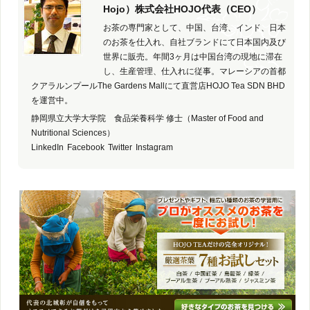
Hojo）株式会社HOJO代表（CEO）
お茶の専門家として、中国、台湾、インド、日本
のお茶を仕入れ、自社ブランドにて日本国内及び
世界に販売。年間3ヶ月は中国台湾の現地に滞在
し、生産管理、仕入れに従事。マレーシアの首都
クアラルンプールThe Gardens Mallにて直営店HOJO Tea SDN BHD
を運営中。
静岡県立大学大学院 食品栄養科学 修士（Master of Food and
Nutritional Sciences）
LinkedIn
Facebook
Twitter
Instagram