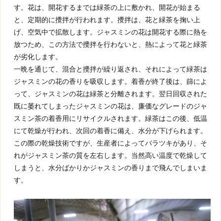
す。花は、開花するまでは緑茶の上に敷かれ、開花が始まる
と、定期的に攪拌が行われます。攪拌は、花と緑茶を掬い上
げ、空気中で拡散します。ジャスミンの花は開花する際に熱を
放つため、この方法で攪拌を行わないと、熱によって花と緑茶
が劣化します。
一晩を通じて、混合と攪拌が繰り返され、それによって緑茶は
ジャスミンの花の香りを吸収します。着香が終了後は、篩によ
って、ジャスミンの花は緑茶と分離されます。翌日回収された
既に萎れてしまったジャスミンの花は、廉価なグレードのジャ
スミン茶の着香用にリサイクルされます。緑茶はこの後、低温
にて乾燥が行われ、次回の着香に備え、水分が下げられます。
この際の乾燥技術ですが、生産者によってバラツキがあり、そ
れがジャスミン茶の質を左右します。当然高い温度で乾燥して
しまうと、水分ばかりかジャスミンの香りまで飛んでしまいま
す。