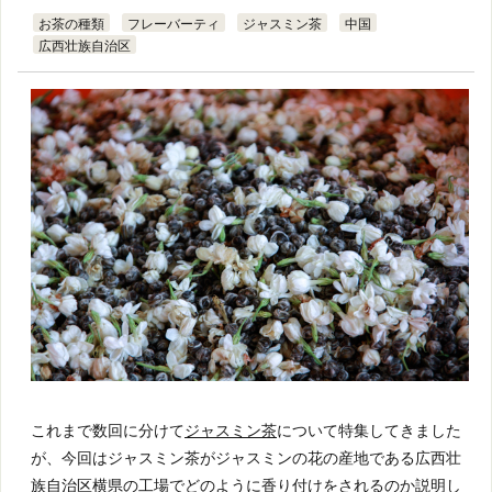
お茶の種類
フレーバーティ
ジャスミン茶
中国
広西壮族自治区
これまで数回に分けて
ジャスミン茶
について特集してきました
が、今回はジャスミン茶がジャスミンの花の産地である広西壮
族自治区横県の工場でどのように香り付けをされるのか説明し