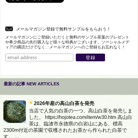
メールマガジン登録で無料サンプルをもらおう！
メールマガジンにご登録いただくと無料のサンプル茶葉のプレゼント
や希少商品の先行購入など様々な特典がございます。ソーシャルメデ
ィアの購読だけでなく、メールマガジンへのご登録もお忘れなく！
最新の記事 NEW ARTICLES
2026年産の高山白茶を発売
当店で人気の白茶の一つ、高山白茶を発売しま
した。 https://hojotea.com/item/w30.htm 高山白
茶は、臨滄市永徳県の白岩山にある、標高
2300m付近の茶園で収穫されたお茶から作られた白茶で
す。 …