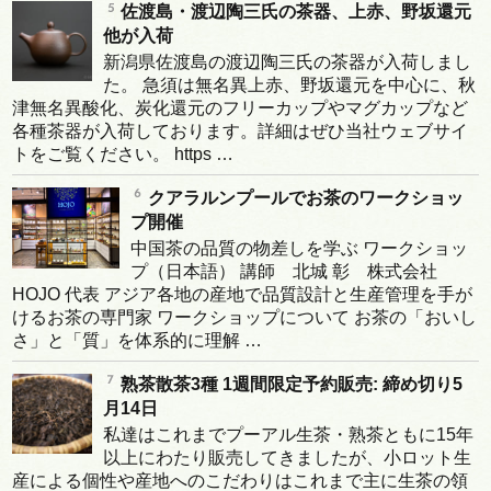
佐渡島・渡辺陶三氏の茶器、上赤、野坂還元
他が入荷
新潟県佐渡島の渡辺陶三氏の茶器が入荷しまし
た。 急須は無名異上赤、野坂還元を中心に、秋
津無名異酸化、炭化還元のフリーカップやマグカップなど
各種茶器が入荷しております。詳細はぜひ当社ウェブサイ
トをご覧ください。 https …
クアラルンプールでお茶のワークショッ
プ開催
中国茶の品質の物差しを学ぶ ワークショッ
プ（日本語） 講師 北城 彰 株式会社
HOJO 代表 アジア各地の産地で品質設計と生産管理を手が
けるお茶の専門家 ワークショップについて お茶の「おいし
さ」と「質」を体系的に理解 …
熟茶散茶3種 1週間限定予約販売: 締め切り5
月14日
私達はこれまでプーアル生茶・熟茶ともに15年
以上にわたり販売してきましたが、小ロット生
産による個性や産地へのこだわりはこれまで主に生茶の領