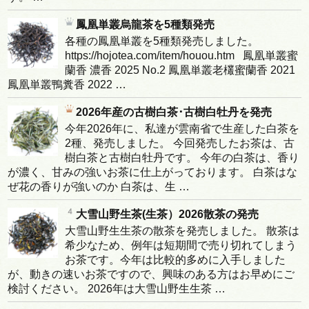
鳳凰単叢烏龍茶を5種類発売
各種の鳳凰単叢を5種類発売しました。
https://hojotea.com/item/houou.htm 鳳凰単叢蜜
蘭香 濃香 2025 No.2 鳳凰単叢老欉蜜蘭香 2021
鳳凰単叢鴨糞香 2022 …
2026年産の古樹白茶･古樹白牡丹を発売
今年2026年に、私達が雲南省で生産した白茶を
2種、発売しました。 今回発売したお茶は、古
樹白茶と古樹白牡丹です。 今年の白茶は、香り
が濃く、甘みの強いお茶に仕上がっております。 白茶はな
ぜ花の香りが強いのか 白茶は、生 …
大雪山野生茶(生茶）2026散茶の発売
大雪山野生生茶の散茶を発売しました。 散茶は
希少なため、例年は短期間で売り切れてしまう
お茶です。今年は比較的多めに入手しました
が、動きの速いお茶ですので、興味のある方はお早めにご
検討ください。 2026年は大雪山野生生茶 …