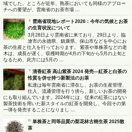
域でした。ところが近年、熟茶においても同様のアプロー
チへの要望が、雲南省のお茶市場 …
雲南省現地レポート2026：今年の気候とお茶
の生育状況について
3月28日より雲南省に来ており、29日より、臨
滄市の永德県、鎮康県、保山市などを中心にお
茶の生産と仕入を行っております。 紫茶や単株茶などの老
木は、成長が遅く、収穫時期が4月の下旬から5月の上旬と
なるため、此方には5月の …
清香紅茶 高山紫茶 2024 発売―紅茶と白茶の
性質を併せ持つ新製法のお茶
私達は毎年雲南省に滞在し、お茶の生産管理、
仕入、流通管理を行う傍ら、新しいお茶の開発
にも取り組んでいます。2024年には、従来の紅茶にはない
製茶技術を用いた新スタイルの紅茶を開発し、今回その第
一弾を発売することになりまし …
単株茶と同等品質の梨花林古樹生茶 2025散
茶