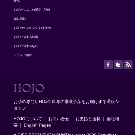
食品
お茶ビジネスの運営・記録
趣味活動
お茶のランキング-おすすめ
お茶に関する動画
お茶に関するQ&A
メディア掲載
お茶の専門店HOJO 世界の厳選茶葉をお届けする通販シ
ョップ
HOJOについて
｜
お問い合せ
｜
お支払と送料
｜
会社概
要
｜
English Pages
A GIFT FROM THE MOUNTAIN since 2006 Copyright