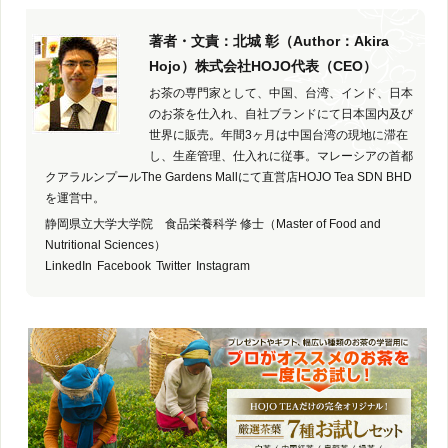
著者・文責：北城 彰（Author：Akira
Hojo）株式会社HOJO代表（CEO）
お茶の専門家として、中国、台湾、インド、日本
のお茶を仕入れ、自社ブランドにて日本国内及び
世界に販売。年間3ヶ月は中国台湾の現地に滞在
し、生産管理、仕入れに従事。マレーシアの首都
クアラルンプールThe Gardens Mallにて直営店HOJO Tea SDN BHD
を運営中。
静岡県立大学大学院 食品栄養科学 修士（Master of Food and
Nutritional Sciences）
LinkedIn
Facebook
Twitter
Instagram