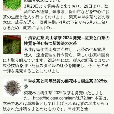
の生育状況について
3月28日より雲南省に来ており、29日より、臨
滄市の永德県、鎮康県、保山市などを中心にお
茶の生産と仕入を行っております。 紫茶や単株茶などの老
木は、成長が遅く、収穫時期が4月の下旬から5月の上旬と
なるため、此方には5月の …
清香紅茶 高山紫茶 2024 発売―紅茶と白茶の
性質を併せ持つ新製法のお茶
私達は毎年雲南省に滞在し、お茶の生産管理、
仕入、流通管理を行う傍ら、新しいお茶の開発
にも取り組んでいます。2024年には、従来の紅茶にはない
製茶技術を用いた新スタイルの紅茶を開発し、今回その第
一弾を発売することになりまし …
単株茶と同等品質の梨花林古樹生茶 2025散
茶
梨花林古樹生茶 2025散茶を発売いたしまし
た。 https://hojotea.com/item/d172.htm 本茶は、
本来であれば単株茶として仕上げられるはずの老木から収
穫された原料をまとめたものです。単株茶と全 …