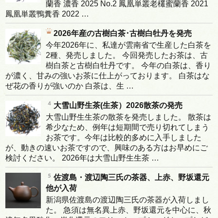
蘭香 濃香 2025 No.2 鳳凰単叢老欉蜜蘭香 2021
鳳凰単叢鴨糞香 2022 …
2026年産の古樹白茶･古樹白牡丹を発売
今年2026年に、私達が雲南省で生産した白茶を
2種、発売しました。 今回発売したお茶は、古
樹白茶と古樹白牡丹です。 今年の白茶は、香り
が濃く、甘みの強いお茶に仕上がっております。 白茶はな
ぜ花の香りが強いのか 白茶は、生 …
大雪山野生茶(生茶）2026散茶の発売
大雪山野生生茶の散茶を発売しました。 散茶は
希少なため、例年は短期間で売り切れてしまう
お茶です。今年は比較的多めに入手しました
が、動きの速いお茶ですので、興味のある方はお早めにご
検討ください。 2026年は大雪山野生生茶 …
佐渡島・渡辺陶三氏の茶器、上赤、野坂還元
他が入荷
新潟県佐渡島の渡辺陶三氏の茶器が入荷しまし
た。 急須は無名異上赤、野坂還元を中心に、秋