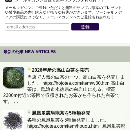
メールマガジンにご登録いただくと無料のサンプル茶葉のプレゼント
や希少商品の先行購入など様々な特典がございます。ソーシャルメデ
ィアの購読だけでなく、メールマガジンへのご登録もお忘れなく！
最新の記事 NEW ARTICLES
2026年産の高山白茶を発売
当店で人気の白茶の一つ、高山白茶を発売しま
した。 https://hojotea.com/item/w30.htm 高山白
茶は、臨滄市永徳県の白岩山にある、標高
2300m付近の茶園で収穫されたお茶から作られた白茶で
す。 …
鳳凰単叢烏龍茶を5種類発売
各種の鳳凰単叢を5種類発売しました。
https://hojotea.com/item/houou.htm 鳳凰単叢蜜