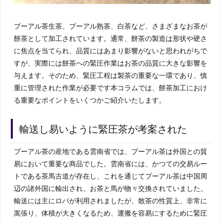
プーアル茶生茶、プーアル熟茶、白茶など、さまざまなお茶が
餅茶として加工されています。通常、餅茶の製造は形状や硬さ
に焦点を当てられ、品質にはあまり影響がないと思われがちで
すが、実際には餅茶への緊圧作業はお茶の品質に大きな影響を
与えます。そのため、緊圧工程は製茶の重要な一環であり、慎
重に管理された作業が必要です本コラムでは、餅茶加工におけ
る重要なポイントをいくつかご紹介いたします。
輸送し易いように緊圧茶が考案された
プーアル茶の産地である雲南省では、プーアル茶は外国との貿
易において重要な商品でした。雲南省には、かつての交易ルー
トである茶馬古道が存在し、これを通じてプーアル茶は中国周
辺の諸外国に輸出され、お茶と馬が物々交換されていました。
輸送には主にロバが利用されましたが、散茶の性質上、非常に
嵩張り、体積が大きくなるため、運搬を容易にするために緊圧