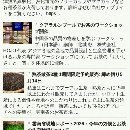
津無名異酸化、炭化還元のフリーカップやマグカップなど
各種茶器が入荷しております。詳細はぜひ当社ウェブサイ
トをご覧ください。 https …
クアラルンプールでお茶のワークショッ
プ開催
中国茶の品質の物差しを学ぶ ワークショッ
プ（日本語） 講師 北城 彰 株式会社
HOJO 代表 アジア各地の産地で品質設計と生産管理を手が
けるお茶の専門家 ワークショップについて お茶の「おいし
さ」と「質」を体系的に理解 …
熟茶散茶3種 1週間限定予約販売: 締め切り5
月14日
私達はこれまでプーアル生茶・熟茶ともに15年
以上にわたり販売してきましたが、小ロット生
産による個性や産地へのこだわりはこれまで主に生茶の領
域でした。ところが近年、熟茶においても同様のアプロー
チへの要望が、雲南省のお茶市場 …
雲南省現地レポート2026：今年の気候とお茶