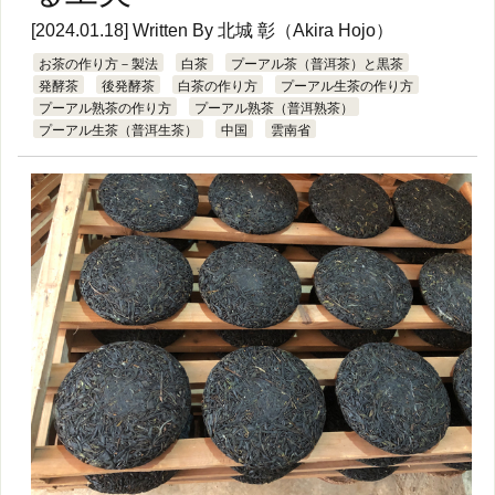
[2024.01.18] Written By
北城 彰（Akira Hojo）
お茶の作り方－製法
白茶
プーアル茶（普洱茶）と黒茶
発酵茶
後発酵茶
白茶の作り方
プーアル生茶の作り方
プーアル熟茶の作り方
プーアル熟茶（普洱熟茶）
プーアル生茶（普洱生茶）
中国
雲南省