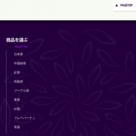
日本茶
中国緑茶
紅茶
烏龍茶
プーアル茶
黄茶
白茶
フレーバーティ
茶器