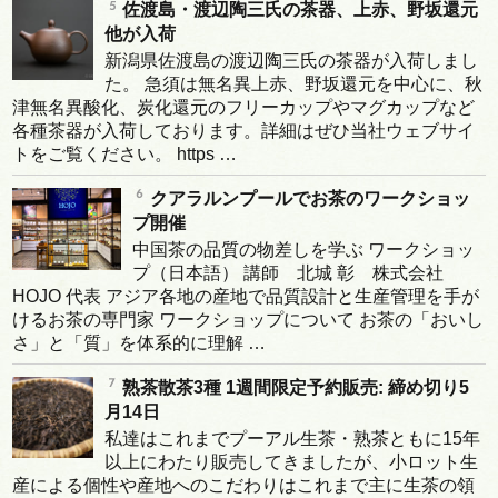
佐渡島・渡辺陶三氏の茶器、上赤、野坂還元
他が入荷
新潟県佐渡島の渡辺陶三氏の茶器が入荷しまし
た。 急須は無名異上赤、野坂還元を中心に、秋
津無名異酸化、炭化還元のフリーカップやマグカップなど
各種茶器が入荷しております。詳細はぜひ当社ウェブサイ
トをご覧ください。 https …
クアラルンプールでお茶のワークショッ
プ開催
中国茶の品質の物差しを学ぶ ワークショッ
プ（日本語） 講師 北城 彰 株式会社
HOJO 代表 アジア各地の産地で品質設計と生産管理を手が
けるお茶の専門家 ワークショップについて お茶の「おいし
さ」と「質」を体系的に理解 …
熟茶散茶3種 1週間限定予約販売: 締め切り5
月14日
私達はこれまでプーアル生茶・熟茶ともに15年
以上にわたり販売してきましたが、小ロット生
産による個性や産地へのこだわりはこれまで主に生茶の領