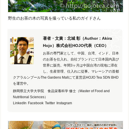
野生のお茶の木の写真を撮っている私のガイドさん
著者・文責：北城 彰（Author：Akira
Hojo）株式会社HOJO代表（CEO）
お茶の専門家として、中国、台湾、インド、日本
のお茶を仕入れ、自社ブランドにて日本国内及び
世界に販売。年間3ヶ月は中国台湾の現地に滞在
し、生産管理、仕入れに従事。マレーシアの首都
クアラルンプールThe Gardens Mallにて直営店HOJO Tea SDN BHD
を運営中。
静岡県立大学大学院 食品栄養科学 修士（Master of Food and
Nutritional Sciences）
LinkedIn
Facebook
Twitter
Instagram