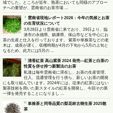
域でした。ところが近年、熟茶においても同様のアプロー
チへの要望が、雲南省のお茶市場 …
雲南省現地レポート2026：今年の気候とお茶
の生育状況について
3月28日より雲南省に来ており、29日より、臨
滄市の永德県、鎮康県、保山市などを中心にお
茶の生産と仕入を行っております。 紫茶や単株茶などの老
木は、成長が遅く、収穫時期が4月の下旬から5月の上旬と
なるため、此方には5月の …
清香紅茶 高山紫茶 2024 発売―紅茶と白茶の
性質を併せ持つ新製法のお茶
私達は毎年雲南省に滞在し、お茶の生産管理、
仕入、流通管理を行う傍ら、新しいお茶の開発
にも取り組んでいます。2024年には、従来の紅茶にはない
製茶技術を用いた新スタイルの紅茶を開発し、今回その第
一弾を発売することになりまし …
単株茶と同等品質の梨花林古樹生茶 2025散
茶