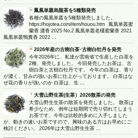
鳳凰単叢烏龍茶を5種類発売
各種の鳳凰単叢を5種類発売しました。
https://hojotea.com/item/houou.htm 鳳凰単叢蜜
蘭香 濃香 2025 No.2 鳳凰単叢老欉蜜蘭香 2021
鳳凰単叢鴨糞香 2022 …
2026年産の古樹白茶･古樹白牡丹を発売
今年2026年に、私達が雲南省で生産した白茶を
2種、発売しました。 今回発売したお茶は、古
樹白茶と古樹白牡丹です。 今年の白茶は、香り
が濃く、甘みの強いお茶に仕上がっております。 白茶はな
ぜ花の香りが強いのか 白茶は、生 …
大雪山野生茶(生茶）2026散茶の発売
大雪山野生生茶の散茶を発売しました。 散茶は
希少なため、例年は短期間で売り切れてしまう
お茶です。今年は比較的多めに入手しました
が、動きの速いお茶ですので、興味のある方はお早めにご
検討ください。 2026年は大雪山野生生茶 …