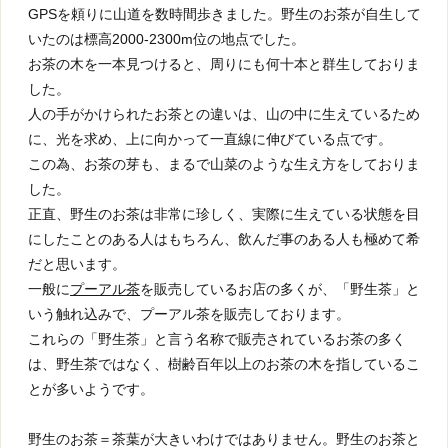
GPSを頼りに山道を数時間歩きました。野生のお茶が自生して
いたのは標高2000-2300m位の地点でした。
お茶の木を一本見つけると、周りにも何十本と群生しておりま
した。
人の手がかけられたお茶との違いは、山の中に生えているため
に、光を求め、上に向かって一直線に伸びている点です。
この為、お茶の芽も、まるで山菜のような生え方をしておりま
した。
正直、野生のお茶は非常に珍しく、実際に生えている状態を目
にしたことのある人はもちろん、飲んだ事のある人も極めて希
だと思います。
一般に
プーアル茶
を販売しているお店の多くが、「野生茶」と
いう触れ込みで、プーアル茶を販売しております。
これらの「野生茶」と言う名称で販売されているお茶の多く
は、野生茶ではなく、樹齢百年以上のお茶の木を指しているこ
とが多いようです。
野生のお茶＝茶葉が大きいわけではありません。野生のお茶と