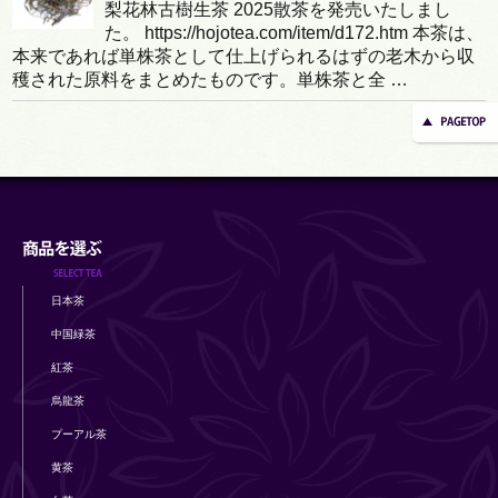
梨花林古樹生茶 2025散茶を発売いたしまし
た。 https://hojotea.com/item/d172.htm 本茶は、
本来であれば単株茶として仕上げられるはずの老木から収
穫された原料をまとめたものです。単株茶と全 …
日本茶
中国緑茶
紅茶
烏龍茶
プーアル茶
黄茶