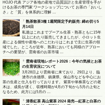
HOJO 代表 アジア各地の産地で品質設計と生産管理を手が
けるお茶の専門家 ワークショップについて お茶の「おいし
さ」と「質」を体系的に理解 …
熟茶散茶3種 1週間限定予約販売: 締め切り5
月14日
私達はこれまでプーアル生茶・熟茶ともに15年
以上にわたり販売してきましたが、小ロット生
産による個性や産地へのこだわりはこれまで主に生茶の領
域でした。ところが近年、熟茶においても同様のアプロー
チへの要望が、雲南省のお茶市場 …
雲南省現地レポート2026：今年の気候とお茶
の生育状況について
3月28日より雲南省に来ており、29日より、臨
滄市の永德県、鎮康県、保山市などを中心にお
茶の生産と仕入を行っております。 紫茶や単株茶などの老
木は、成長が遅く、収穫時期が4月の下旬から5月の上旬と
なるため、此方には5月の …
清香紅茶 高山紫茶 2024 発売―紅茶と白茶の