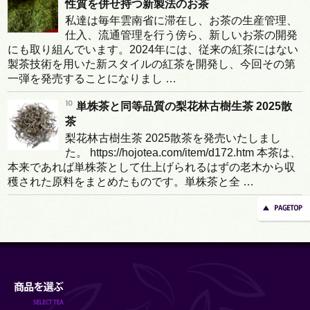
性質を併せ持つ新製法のお茶
私達は毎年雲南省に滞在し、お茶の生産管理、
仕入、流通管理を行う傍ら、新しいお茶の開発
にも取り組んでいます。2024年には、従来の紅茶にはない
製茶技術を用いた新スタイルの紅茶を開発し、今回その第
一弾を発売することになりまし …
単株茶と同等品質の梨花林古樹生茶 2025散
茶
梨花林古樹生茶 2025散茶を発売いたしまし
た。 https://hojotea.com/item/d172.htm 本茶は、
本来であれば単株茶として仕上げられるはずの老木から収
穫された原料をまとめたものです。単株茶と全 …