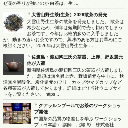
ぜ花の香りが強いのか 白茶は、生 …
大雪山野生茶(生茶）2026散茶の発売
大雪山野生生茶の散茶を発売しました。 散茶は
希少なため、例年は短期間で売り切れてしまう
お茶です。今年は比較的多めに入手しました
が、動きの速いお茶ですので、興味のある方はお早めにご
検討ください。 2026年は大雪山野生生茶 …
佐渡島・渡辺陶三氏の茶器、上赤、野坂還元
他が入荷
新潟県佐渡島の渡辺陶三氏の茶器が入荷しまし
た。 急須は無名異上赤、野坂還元を中心に、秋
津無名異酸化、炭化還元のフリーカップやマグカップなど
各種茶器が入荷しております。詳細はぜひ当社ウェブサイ
トをご覧ください。 https …
クアラルンプールでお茶のワークショッ
プ開催
中国茶の品質の物差しを学ぶ ワークショッ
プ（日本語） 講師 北城 彰 株式会社