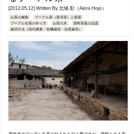
[2012.05.12] Written By
北城 彰（Akira Hojo）
お茶の種類
プーアル茶（普洱茶）と黒茶
プーアル生茶の作り方
お茶の木
原料茶葉の品質
栽培方法（現代農業・有機栽培・自然栽培）
雲南省で
プーアル生茶
の仕入れを行う際ですが、理想とする茶