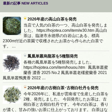
最新の記事 NEW ARTICLES
2026年産の高山白茶を発売
当店で人気の白茶の一つ、高山白茶を発売しま
した。 https://hojotea.com/item/w30.htm 高山白
茶は、臨滄市永徳県の白岩山にある、標高
2300m付近の茶園で収穫されたお茶から作られた白茶で
す。 …
鳳凰単叢烏龍茶を5種類発売
各種の鳳凰単叢を5種類発売しました。
https://hojotea.com/item/houou.htm 鳳凰単叢蜜
蘭香 濃香 2025 No.2 鳳凰単叢老欉蜜蘭香 2021
鳳凰単叢鴨糞香 2022 …
2026年産の古樹白茶･古樹白牡丹を発売
今年2026年に、私達が雲南省で生産した白茶を
2種、発売しました。 今回発売したお茶は、古
樹白茶と古樹白牡丹です。 今年の白茶は、香り
が濃く、甘みの強いお茶に仕上がっております。 白茶はな