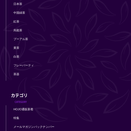
日本茶
中国緑茶
紅茶
烏龍茶
プーアル茶
黄茶
白茶
フレーバーティ
茶器
HOJO通販新着
特集
メールマガジンバックナンバー