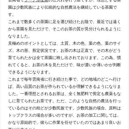
園は少数民族により伝統的な自然農法を継続している茶園で
す。
これまで数多くの茶園に足を運び続けたお陰で、最近では遠く
から茶園を見ただけで、そこのお茶の質が見分けられるように
なりました。
見極めのポイントとしては、土質、木の色、葉の色、葉のサイ
ズ、木の形、剪定状況です。お茶の木は正直で、その木がどう
育てられたかは全て茶園に映し出されております。この為、慣
れてくると、お茶の木を見ただけで、味が濃いか薄いかが判断
できるようになります。
これまで毎年雲南省に行き続けた事で、どの地域のどこへ行け
ば、高い品質のお茶が作られているか理解できるようになりま
した。一番理想とされるお茶は、全く無肥料で剪定も農薬もな
しに育てられたお茶です。ただ、このような自然の農法を行っ
ているのはその殆どが少数民族です。少数民族の場合、原料は
トップクラスの場合が多いのですが、お茶の加工に関しては、
かなり原始的で、彼らに作業を任せていたのではあまり良いお