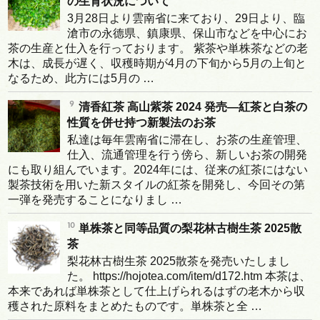
の生育状況について
3月28日より雲南省に来ており、29日より、臨
滄市の永德県、鎮康県、保山市などを中心にお
茶の生産と仕入を行っております。 紫茶や単株茶などの老
木は、成長が遅く、収穫時期が4月の下旬から5月の上旬と
なるため、此方には5月の …
清香紅茶 高山紫茶 2024 発売―紅茶と白茶の
性質を併せ持つ新製法のお茶
私達は毎年雲南省に滞在し、お茶の生産管理、
仕入、流通管理を行う傍ら、新しいお茶の開発
にも取り組んでいます。2024年には、従来の紅茶にはない
製茶技術を用いた新スタイルの紅茶を開発し、今回その第
一弾を発売することになりまし …
単株茶と同等品質の梨花林古樹生茶 2025散
茶
梨花林古樹生茶 2025散茶を発売いたしまし
た。 https://hojotea.com/item/d172.htm 本茶は、
本来であれば単株茶として仕上げられるはずの老木から収
穫された原料をまとめたものです。単株茶と全 …