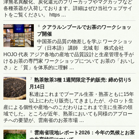
津無名異酸化、炭化還元のフリーカップやマグカップなど
各種茶器が入荷しております。詳細はぜひ当社ウェブサイ
トをご覧ください。 https …
クアラルンプールでお茶のワークショッ
プ開催
中国茶の品質の物差しを学ぶ ワークショッ
プ（日本語） 講師 北城 彰 株式会社
HOJO 代表 アジア各地の産地で品質設計と生産管理を手が
けるお茶の専門家 ワークショップについて お茶の「おいし
さ」と「質」を体系的に理解 …
熟茶散茶3種 1週間限定予約販売: 締め切り5
月14日
私達はこれまでプーアル生茶・熟茶ともに15年
以上にわたり販売してきましたが、小ロット生
産による個性や産地へのこだわりはこれまで主に生茶の領
域でした。ところが近年、熟茶においても同様のアプロー
チへの要望が、雲南省のお茶市場 …
雲南省現地レポート2026：今年の気候とお茶