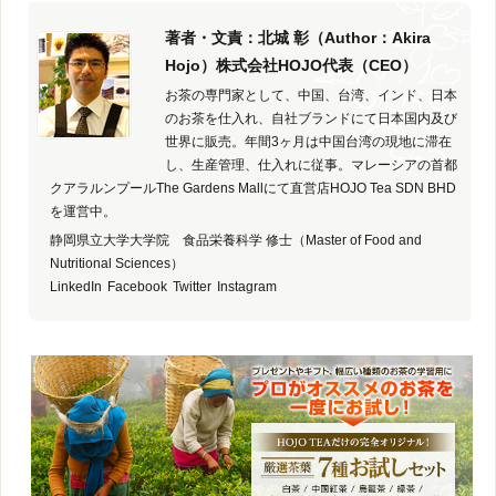
著者・文責：北城 彰（Author：Akira
Hojo）株式会社HOJO代表（CEO）
お茶の専門家として、中国、台湾、インド、日本
のお茶を仕入れ、自社ブランドにて日本国内及び
世界に販売。年間3ヶ月は中国台湾の現地に滞在
し、生産管理、仕入れに従事。マレーシアの首都
クアラルンプールThe Gardens Mallにて直営店HOJO Tea SDN BHD
を運営中。
静岡県立大学大学院 食品栄養科学 修士（Master of Food and
Nutritional Sciences）
LinkedIn
Facebook
Twitter
Instagram