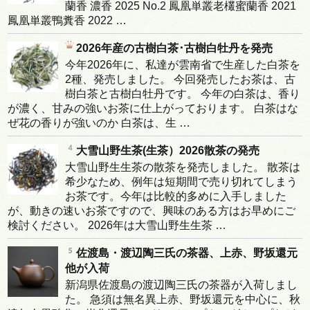
蘭香 濃香 2025 No.2 鳳凰単叢老欉蜜蘭香 2021
鳳凰単叢鴨糞香 2022 …
2026年産の古樹白茶･古樹白牡丹を発売
今年2026年に、私達が雲南省で生産した白茶を
2種、発売しました。 今回発売したお茶は、古
樹白茶と古樹白牡丹です。 今年の白茶は、香り
が濃く、甘みの強いお茶に仕上がっております。 白茶はな
ぜ花の香りが強いのか 白茶は、生 …
大雪山野生茶(生茶）2026散茶の発売
大雪山野生生茶の散茶を発売しました。 散茶は
希少なため、例年は短期間で売り切れてしまう
お茶です。今年は比較的多めに入手しました
が、動きの速いお茶ですので、興味のある方はお早めにご
検討ください。 2026年は大雪山野生生茶 …
佐渡島・渡辺陶三氏の茶器、上赤、野坂還元
他が入荷
新潟県佐渡島の渡辺陶三氏の茶器が入荷しまし
た。 急須は無名異上赤、野坂還元を中心に、秋