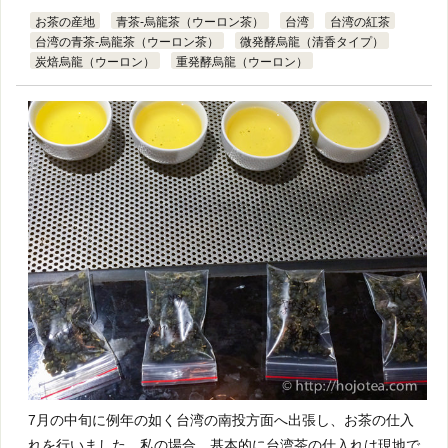
お茶の産地
青茶-烏龍茶（ウーロン茶）
台湾
台湾の紅茶
台湾の青茶-烏龍茶（ウーロン茶）
微発酵烏龍（清香タイプ）
炭焙烏龍（ウーロン）
重発酵烏龍（ウーロン）
7月の中旬に例年の如く台湾の南投方面へ出張し、お茶の仕入
れを行いました。私の場合、基本的に台湾茶の仕入れは現地で