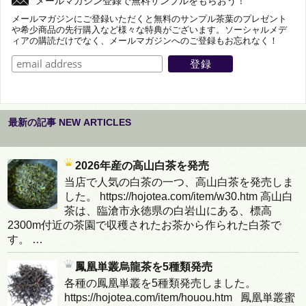
メールマガジン登録で無料サンプルをもらおう！
メールマガジンにご登録いただくと無料のサンプル茶葉のプレゼント
や希少商品の先行購入など様々な特典がございます。ソーシャルメデ
ィアの購読だけでなく、メールマガジンへのご登録もお忘れなく！
最新の記事 NEW ARTICLES
2026年産の高山白茶を発売
当店で人気の白茶の一つ、高山白茶を発売しま
した。 https://hojotea.com/item/w30.htm 高山白
茶は、臨滄市永徳県の白岩山にある、標高
2300m付近の茶園で収穫されたお茶から作られた白茶で
す。 …
鳳凰単叢烏龍茶を5種類発売
各種の鳳凰単叢を5種類発売しました。
https://hojotea.com/item/houou.htm 鳳凰単叢蜜