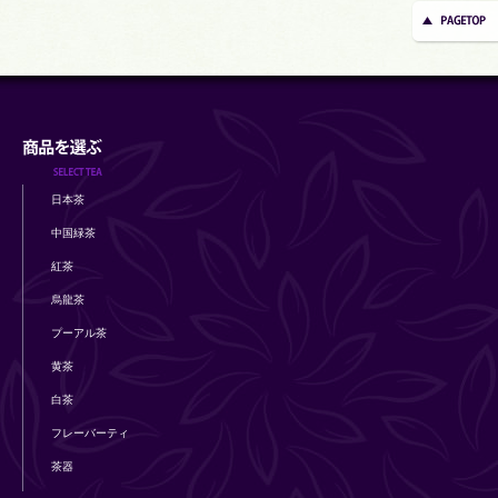
日本茶
中国緑茶
紅茶
烏龍茶
プーアル茶
黄茶
白茶
フレーバーティ
茶器