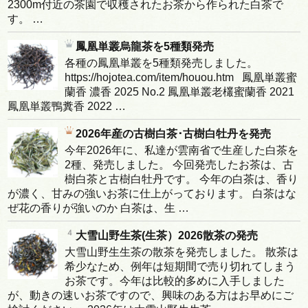
2300m付近の茶園で収穫されたお茶から作られた白茶で
す。 …
鳳凰単叢烏龍茶を5種類発売
各種の鳳凰単叢を5種類発売しました。
https://hojotea.com/item/houou.htm 鳳凰単叢蜜
蘭香 濃香 2025 No.2 鳳凰単叢老欉蜜蘭香 2021
鳳凰単叢鴨糞香 2022 …
2026年産の古樹白茶･古樹白牡丹を発売
今年2026年に、私達が雲南省で生産した白茶を
2種、発売しました。 今回発売したお茶は、古
樹白茶と古樹白牡丹です。 今年の白茶は、香り
が濃く、甘みの強いお茶に仕上がっております。 白茶はな
ぜ花の香りが強いのか 白茶は、生 …
大雪山野生茶(生茶）2026散茶の発売
大雪山野生生茶の散茶を発売しました。 散茶は
希少なため、例年は短期間で売り切れてしまう
お茶です。今年は比較的多めに入手しました
が、動きの速いお茶ですので、興味のある方はお早めにご