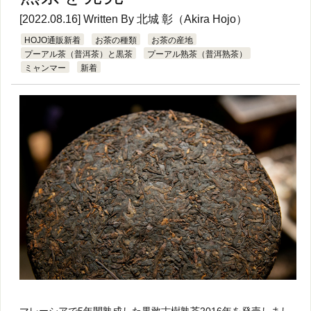
[2022.08.16] Written By
北城 彰（Akira Hojo）
HOJO通販新着
お茶の種類
お茶の産地
プーアル茶（普洱茶）と黒茶
プーアル熟茶（普洱熟茶）
ミャンマー
新着
マレーシアで5年間熟成した果敢古樹熟茶2016年を発売しまし