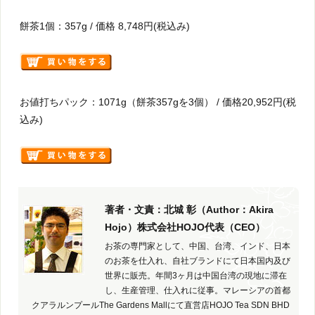
餅茶1個：357g / 価格 8,748円(税込み)
お値打ちパック：1071g（餅茶357gを3個） / 価格20,952円(税
込み)
著者・文責：北城 彰（Author：Akira
Hojo）株式会社HOJO代表（CEO）
お茶の専門家として、中国、台湾、インド、日本
のお茶を仕入れ、自社ブランドにて日本国内及び
世界に販売。年間3ヶ月は中国台湾の現地に滞在
し、生産管理、仕入れに従事。マレーシアの首都
クアラルンプールThe Gardens Mallにて直営店HOJO Tea SDN BHD