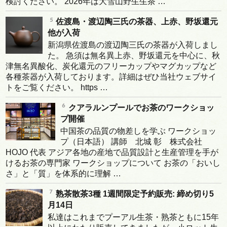
検討ください。 2026年は大雪山野生生茶 …
佐渡島・渡辺陶三氏の茶器、上赤、野坂還元
他が入荷
新潟県佐渡島の渡辺陶三氏の茶器が入荷しまし
た。 急須は無名異上赤、野坂還元を中心に、秋
津無名異酸化、炭化還元のフリーカップやマグカップなど
各種茶器が入荷しております。詳細はぜひ当社ウェブサイ
トをご覧ください。 https …
クアラルンプールでお茶のワークショッ
プ開催
中国茶の品質の物差しを学ぶ ワークショッ
プ（日本語） 講師 北城 彰 株式会社
HOJO 代表 アジア各地の産地で品質設計と生産管理を手が
けるお茶の専門家 ワークショップについて お茶の「おいし
さ」と「質」を体系的に理解 …
熟茶散茶3種 1週間限定予約販売: 締め切り5
月14日
私達はこれまでプーアル生茶・熟茶ともに15年