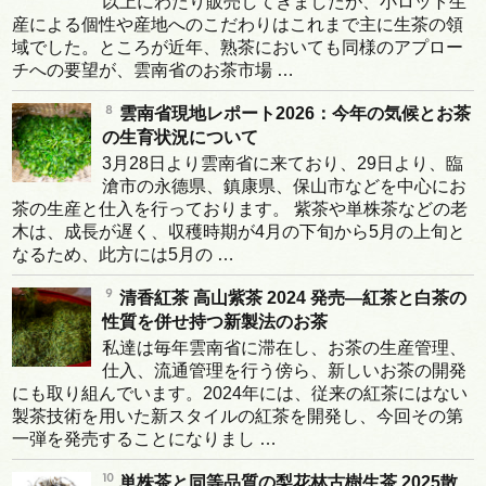
以上にわたり販売してきましたが、小ロット生
産による個性や産地へのこだわりはこれまで主に生茶の領
域でした。ところが近年、熟茶においても同様のアプロー
チへの要望が、雲南省のお茶市場 …
雲南省現地レポート2026：今年の気候とお茶
の生育状況について
3月28日より雲南省に来ており、29日より、臨
滄市の永德県、鎮康県、保山市などを中心にお
茶の生産と仕入を行っております。 紫茶や単株茶などの老
木は、成長が遅く、収穫時期が4月の下旬から5月の上旬と
なるため、此方には5月の …
清香紅茶 高山紫茶 2024 発売―紅茶と白茶の
性質を併せ持つ新製法のお茶
私達は毎年雲南省に滞在し、お茶の生産管理、
仕入、流通管理を行う傍ら、新しいお茶の開発
にも取り組んでいます。2024年には、従来の紅茶にはない
製茶技術を用いた新スタイルの紅茶を開発し、今回その第
一弾を発売することになりまし …
単株茶と同等品質の梨花林古樹生茶 2025散