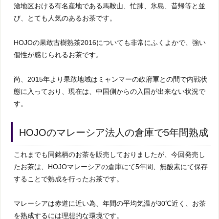
滄地区おける有名産地である馬鞍山、忙肺、氷島、昔帰等と並
び、とても人気のあるお茶です。
HOJOの果敢古樹熟茶2016についても非常にふくよかで、強い
個性が感じられるお茶です。
尚、2015年より果敢地域はミャンマーの政府軍との間で内戦状
態に入っており、現在は、中国側からの入国が出来ない状況で
す。
HOJOのマレーシア法人の倉庫で5年間熟成
これまでも同銘柄のお茶を販売しておりましたが、今回発売し
たお茶は、HOJOマレーシアの倉庫にて5年間、無酸素にて保存
することで熟成を行ったお茶です。
マレーシアは赤道に近い為、年間の平均気温が30℃近く、お茶
を熟成するには理想的な環境です。