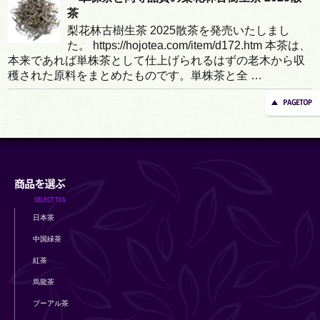
茶
梨花林古樹生茶 2025散茶を発売いたしまし
た。 https://hojotea.com/item/d172.htm 本茶は、
本来であれば単株茶として仕上げられるはずの老木から収
穫された原料をまとめたものです。単株茶と全 …
日本茶
中国緑茶
紅茶
烏龍茶
プーアル茶