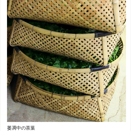
萎凋中の茶葉