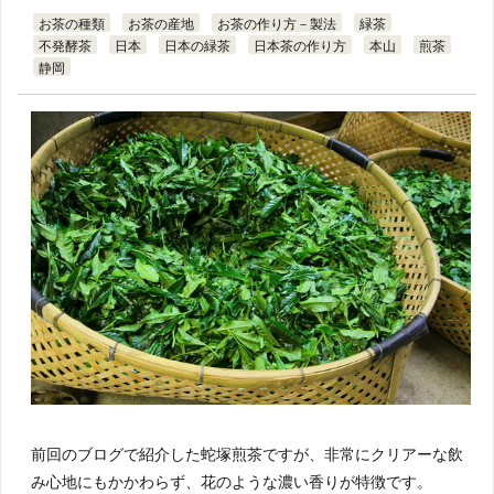
お茶の種類
お茶の産地
お茶の作り方－製法
緑茶
不発酵茶
日本
日本の緑茶
日本茶の作り方
本山
煎茶
静岡
前回のブログで紹介した蛇塚煎茶ですが、非常にクリアーな飲
み心地にもかかわらず、花のような濃い香りが特徴です。