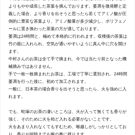
よりもやや成長した茶葉を摘んでおります。萎凋を微発酵と定
義した場合、より香りを出そうと思ったら若くてアミノ酸が圧
倒的に豊富な茶葉より、アミノ酸量が多少減少し、ポリフェノ
ールに置き換わった茶葉の方が適しております。
萎凋は24時間と、極めて本格的に行われます。収穫後の茶葉は
竹の籠に入れられ、空気が通いやすいように真ん中に穴を開け
ます。
中村さんのお茶は全て手で摘まれ、今では当たり前となった機
械摘みではありません。
手で一枚一枚摘まれたお茶は、工場で丁寧に選別され、24時間
萎凋を行った後に、初めて加工されます。
一般に、日本茶の場合香りを出そうと思ったら、火を強めに入
れます。
でも、蛇塚のお茶の凄いところは、火が入って無くても香りが
強く、そのために火を殆ど入れる必要がないことです。
火をあまり入れなくてもすむため、喉越しがしっかりとしてお
り、香りが何時までも喉の奥に残ります。