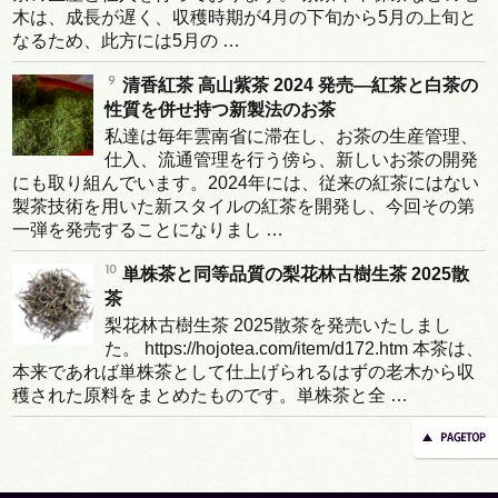
木は、成長が遅く、収穫時期が4月の下旬から5月の上旬と
なるため、此方には5月の …
清香紅茶 高山紫茶 2024 発売―紅茶と白茶の
性質を併せ持つ新製法のお茶
私達は毎年雲南省に滞在し、お茶の生産管理、
仕入、流通管理を行う傍ら、新しいお茶の開発
にも取り組んでいます。2024年には、従来の紅茶にはない
製茶技術を用いた新スタイルの紅茶を開発し、今回その第
一弾を発売することになりまし …
単株茶と同等品質の梨花林古樹生茶 2025散
茶
梨花林古樹生茶 2025散茶を発売いたしまし
た。 https://hojotea.com/item/d172.htm 本茶は、
本来であれば単株茶として仕上げられるはずの老木から収
穫された原料をまとめたものです。単株茶と全 …