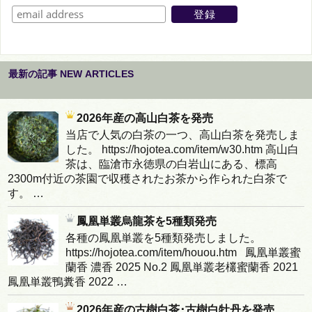
最新の記事 NEW ARTICLES
2026年産の高山白茶を発売
当店で人気の白茶の一つ、高山白茶を発売しま
した。 https://hojotea.com/item/w30.htm 高山白
茶は、臨滄市永徳県の白岩山にある、標高
2300m付近の茶園で収穫されたお茶から作られた白茶で
す。 …
鳳凰単叢烏龍茶を5種類発売
各種の鳳凰単叢を5種類発売しました。
https://hojotea.com/item/houou.htm 鳳凰単叢蜜
蘭香 濃香 2025 No.2 鳳凰単叢老欉蜜蘭香 2021
鳳凰単叢鴨糞香 2022 …
2026年産の古樹白茶･古樹白牡丹を発売