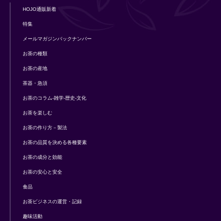
HOJO通販新着
特集
メールマガジンバックナンバー
お茶の種類
お茶の産地
茶器・急須
お茶のコラム-雑学-歴史-文化
お茶を楽しむ
お茶の作り方－製法
お茶の品質を決める各種要素
お茶の成分と効能
お茶の安心と安全
食品
お茶ビジネスの運営・記録
趣味活動