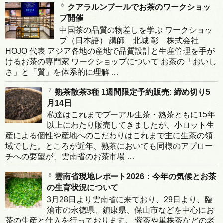
クアラルンプールでお茶のワークショッ
プ開催
中国茶の品質の物差しを学ぶ ワークショッ
プ（日本語） 講師 北城 彰 株式会社
HOJO 代表 アジア各地の産地で品質設計と生産管理を手が
けるお茶の専門家 ワークショップについて お茶の「おいし
さ」と「質」を体系的に理解 …
熟茶散茶3種 1週間限定予約販売: 締め切り5
月14日
私達はこれまでプーアル生茶・熟茶ともに15年
以上にわたり販売してきましたが、小ロット生
産による個性や産地へのこだわりはこれまで主に生茶の領
域でした。ところが近年、熟茶においても同様のアプロー
チへの要望が、雲南省のお茶市場 …
雲南省現地レポート2026：今年の気候とお茶
の生育状況について
3月28日より雲南省に来ており、29日より、臨
滄市の永德県、鎮康県、保山市などを中心にお
茶の生産と仕入を行っております。 紫茶や単株茶などの老