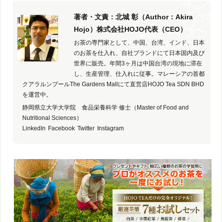
著者・文責：北城 彰（Author：Akira
Hojo）株式会社HOJO代表（CEO）
お茶の専門家として、中国、台湾、インド、日本
のお茶を仕入れ、自社ブランドにて日本国内及び
世界に販売。年間3ヶ月は中国台湾の現地に滞在
し、生産管理、仕入れに従事。マレーシアの首都
クアラルンプールThe Gardens Mallにて直営店HOJO Tea SDN BHD
を運営中。
静岡県立大学大学院 食品栄養科学 修士（Master of Food and
Nutritional Sciences）
LinkedIn
Facebook
Twitter
Instagram