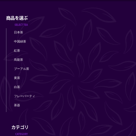
日本茶
中国緑茶
紅茶
烏龍茶
プーアル茶
黄茶
白茶
フレーバーティ
茶器