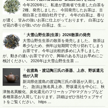
今年2026年に、私達が雲南省で生産した白茶を
2種、発売しました。 今回発売したお茶は、古
樹白茶と古樹白牡丹です。 今年の白茶は、香り
が濃く、甘みの強いお茶に仕上がっております。 白茶はな
ぜ花の香りが強いのか 白茶は、生 …
大雪山野生茶(生茶）2026散茶の発売
大雪山野生生茶の散茶を発売しました。 散茶は
希少なため、例年は短期間で売り切れてしまう
お茶です。今年は比較的多めに入手しました
が、動きの速いお茶ですので、興味のある方はお早めにご
検討ください。 2026年は大雪山野生生茶 …
佐渡島・渡辺陶三氏の茶器、上赤、野坂還元
他が入荷
新潟県佐渡島の渡辺陶三氏の茶器が入荷しまし
た。 急須は無名異上赤、野坂還元を中心に、秋
津無名異酸化、炭化還元のフリーカップやマグカップなど
各種茶器が入荷しております。詳細はぜひ当社ウェブサイ
トをご覧ください。 https …