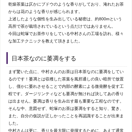
乾燥茶葉は仄かにブドウのような香りがしており、淹れたお茶
からは花のような香りが感じられます。
上述したような個性を生み出している秘密は、約800mという
高所で茶が栽培されているという点だけではありません。
今回は蛇塚でお茶作りをしている中村さんの工場を訪れ、様々
な加工テクニックを教えて頂きました。
日本茶なのに萎凋をする
まず驚いた点に、中村さんのお茶は日本茶なのに萎凋をしてい
るのです！萎凋とは収穫した茶葉を風邪通しの良い暗所で放置
し、僅かに萎れさせることで内部の酵素による微発酵を促す工
程です。ダージリンティなども萎凋が無ければ決してあの香り
は出ません。萎凋は香りを生み出す最も重要な工程なのです。
そんな中、意図せず、蛇塚のお茶は萎凋をすると知り、驚き、
また、自分の仮説が正しかったことを再認識することが出来ま
した。
中村さんは更に、香りを最大限に発揮するために、あえて通常