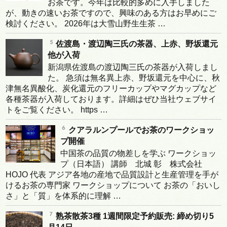
お茶です。今年は比較的多めに入手しました
が、動きの速いお茶ですので、興味のある方はお早めにご
検討ください。 2026年は大雪山野生生茶 …
佐渡島・渡辺陶三氏の茶器、上赤、野坂還元
他が入荷
新潟県佐渡島の渡辺陶三氏の茶器が入荷しまし
た。 急須は無名異上赤、野坂還元を中心に、秋
津無名異酸化、炭化還元のフリーカップやマグカップなど
各種茶器が入荷しております。詳細はぜひ当社ウェブサイ
トをご覧ください。 https …
クアラルンプールでお茶のワークショッ
プ開催
中国茶の品質の物差しを学ぶ ワークショッ
プ（日本語） 講師 北城 彰 株式会社
HOJO 代表 アジア各地の産地で品質設計と生産管理を手が
けるお茶の専門家 ワークショップについて お茶の「おいし
さ」と「質」を体系的に理解 …
熟茶散茶3種 1週間限定予約販売: 締め切り5