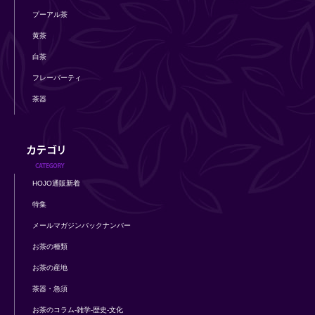
プーアル茶
黄茶
白茶
フレーバーティ
茶器
HOJO通販新着
特集
メールマガジンバックナンバー
お茶の種類
お茶の産地
茶器・急須
お茶のコラム-雑学-歴史-文化