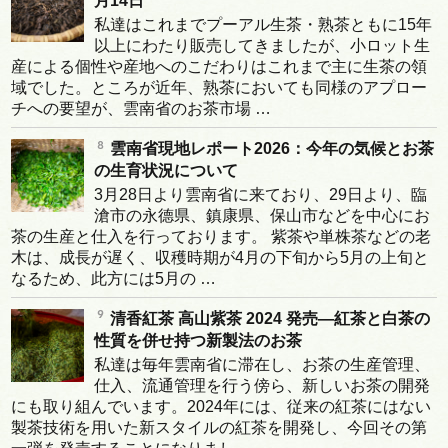
月14日
私達はこれまでプーアル生茶・熟茶ともに15年
以上にわたり販売してきましたが、小ロット生
産による個性や産地へのこだわりはこれまで主に生茶の領
域でした。ところが近年、熟茶においても同様のアプロー
チへの要望が、雲南省のお茶市場 …
雲南省現地レポート2026：今年の気候とお茶
の生育状況について
3月28日より雲南省に来ており、29日より、臨
滄市の永德県、鎮康県、保山市などを中心にお
茶の生産と仕入を行っております。 紫茶や単株茶などの老
木は、成長が遅く、収穫時期が4月の下旬から5月の上旬と
なるため、此方には5月の …
清香紅茶 高山紫茶 2024 発売―紅茶と白茶の
性質を併せ持つ新製法のお茶
私達は毎年雲南省に滞在し、お茶の生産管理、
仕入、流通管理を行う傍ら、新しいお茶の開発
にも取り組んでいます。2024年には、従来の紅茶にはない
製茶技術を用いた新スタイルの紅茶を開発し、今回その第