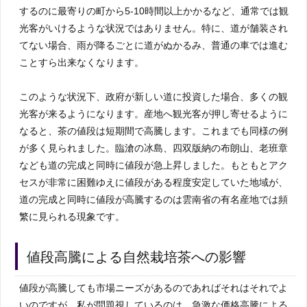
するのに最寄りの町から5-10時間以上かかるなど、通常では観
光客がいけるような状況ではありません。特に、道が舗装され
てない場合、雨が降るごとに道がぬかるみ、普通の車では進む
ことすら出来なくなります。
このような状況下、政府が新しい道に投資した場合、多くの観
光客が来るようになります。産地へ観光客が押し寄せるように
なると、茶の値段は短期間で高騰します。これまでも同様の例
が多く見られました。臨滄の冰島、四双版納の布朗山、老班章
なども道の完成と同時に値段が急上昇しました。もともとアク
セスが非常に困難ゆえに値段がある程度安定していた地域が、
道の完成と同時に値段が高騰するのは雲南省の有名産地では頻
繁に見られる現象です。
値段高騰による自然栽培茶への影響
値段が高騰しても市場ニーズがあるのであればそれはそれでよ
いのですが、私が問題視しているのは、急激な価格高騰による