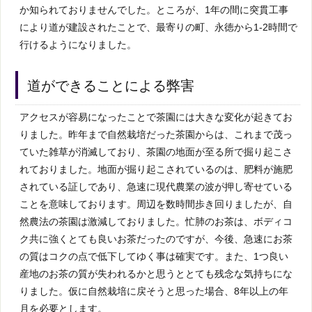
か知られておりませんでした。ところが、1年の間に突貫工事
により道が建設されたことで、最寄りの町、永徳から1-2時間で
行けるようになりました。
道ができることによる弊害
アクセスが容易になったことで茶園には大きな変化が起きてお
りました。昨年まで自然栽培だった茶園からは、これまで茂っ
ていた雑草が消滅しており、茶園の地面が至る所で掘り起こさ
れておりました。地面が掘り起こされているのは、肥料が施肥
されている証しであり、急速に現代農業の波が押し寄せている
ことを意味しております。周辺を数時間歩き回りましたが、自
然農法の茶園は激減しておりました。忙肺のお茶は、ボディコ
ク共に強くとても良いお茶だったのですが、今後、急速にお茶
の質はコクの点で低下してゆく事は確実です。また、1つ良い
産地のお茶の質が失われるかと思うととても残念な気持ちにな
りました。仮に自然栽培に戻そうと思った場合、8年以上の年
月を必要とします。