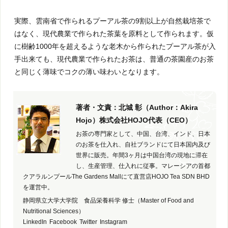
実際、雲南省で作られるプーアル茶の9割以上が自然栽培茶で
はなく、現代農業で作られた茶葉を原料として作られます。仮
に樹齢1000年を超えるような老木から作られたプーアル茶が入
手出来ても、現代農業で作られたお茶は、普通の茶園産のお茶
と同じく薄味でコクの薄い味わいとなります。
著者・文責：北城 彰（Author：Akira
Hojo）株式会社HOJO代表（CEO）
お茶の専門家として、中国、台湾、インド、日本
のお茶を仕入れ、自社ブランドにて日本国内及び
世界に販売。年間3ヶ月は中国台湾の現地に滞在
し、生産管理、仕入れに従事。マレーシアの首都
クアラルンプールThe Gardens Mallにて直営店HOJO Tea SDN BHD
を運営中。
静岡県立大学大学院 食品栄養科学 修士（Master of Food and
Nutritional Sciences）
LinkedIn
Facebook
Twitter
Instagram