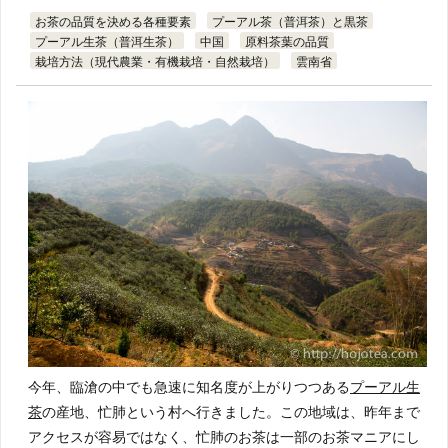
お茶の品質を決める各種要素
プーアル茶（普洱茶）と黒茶
プーアル生茶（普洱生茶）
中国
原料茶葉の品質
栽培方法（現代農業・有機栽培・自然栽培）
雲南省
今年、臨滄の中でも急速に知名度が上がりつつある
プーアル生
茶
の産地、忙肺という村へ行きました。この地域は、昨年まで
アクセスが容易ではなく、忙肺のお茶は一部のお茶マニアにし