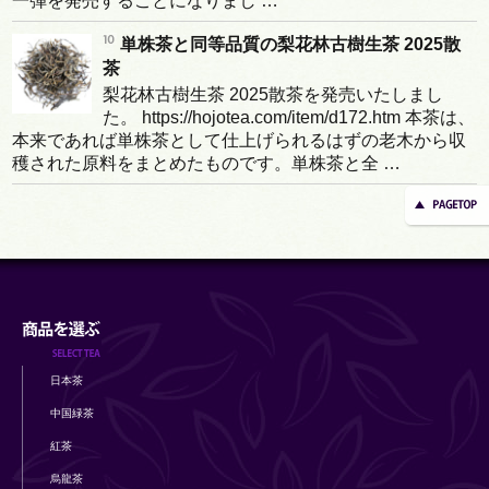
一弾を発売することになりまし …
単株茶と同等品質の梨花林古樹生茶 2025散
茶
梨花林古樹生茶 2025散茶を発売いたしまし
た。 https://hojotea.com/item/d172.htm 本茶は、
本来であれば単株茶として仕上げられるはずの老木から収
穫された原料をまとめたものです。単株茶と全 …
日本茶
中国緑茶
紅茶
烏龍茶