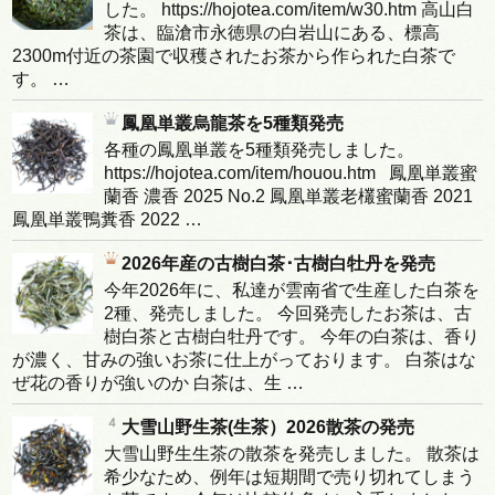
した。 https://hojotea.com/item/w30.htm 高山白
茶は、臨滄市永徳県の白岩山にある、標高
2300m付近の茶園で収穫されたお茶から作られた白茶で
す。 …
鳳凰単叢烏龍茶を5種類発売
各種の鳳凰単叢を5種類発売しました。
https://hojotea.com/item/houou.htm 鳳凰単叢蜜
蘭香 濃香 2025 No.2 鳳凰単叢老欉蜜蘭香 2021
鳳凰単叢鴨糞香 2022 …
2026年産の古樹白茶･古樹白牡丹を発売
今年2026年に、私達が雲南省で生産した白茶を
2種、発売しました。 今回発売したお茶は、古
樹白茶と古樹白牡丹です。 今年の白茶は、香り
が濃く、甘みの強いお茶に仕上がっております。 白茶はな
ぜ花の香りが強いのか 白茶は、生 …
大雪山野生茶(生茶）2026散茶の発売
大雪山野生生茶の散茶を発売しました。 散茶は
希少なため、例年は短期間で売り切れてしまう