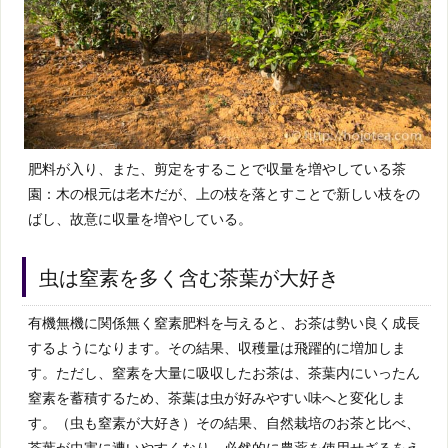
肥料が入り、また、剪定をすることで収量を増やしている茶
園：木の根元は老木だが、上の枝を落とすことで新しい枝をの
ばし、故意に収量を増やしている。
虫は窒素を多く含む茶葉が大好き
有機無機に関係無く窒素肥料を与えると、お茶は勢い良く成長
するようになります。その結果、収穫量は飛躍的に増加しま
す。ただし、窒素を大量に吸収したお茶は、茶葉内にいったん
窒素を蓄積するため、茶葉は虫が好みやすい味へと変化しま
す。（虫も窒素が大好き）その結果、自然栽培のお茶と比べ、
茶葉が虫害に遭いやすくなり、必然的に農薬を使用せざるをえ