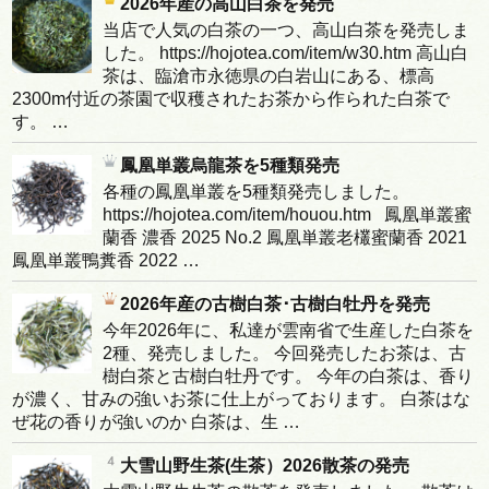
2026年産の高山白茶を発売
当店で人気の白茶の一つ、高山白茶を発売しま
した。 https://hojotea.com/item/w30.htm 高山白
茶は、臨滄市永徳県の白岩山にある、標高
2300m付近の茶園で収穫されたお茶から作られた白茶で
す。 …
鳳凰単叢烏龍茶を5種類発売
各種の鳳凰単叢を5種類発売しました。
https://hojotea.com/item/houou.htm 鳳凰単叢蜜
蘭香 濃香 2025 No.2 鳳凰単叢老欉蜜蘭香 2021
鳳凰単叢鴨糞香 2022 …
2026年産の古樹白茶･古樹白牡丹を発売
今年2026年に、私達が雲南省で生産した白茶を
2種、発売しました。 今回発売したお茶は、古
樹白茶と古樹白牡丹です。 今年の白茶は、香り
が濃く、甘みの強いお茶に仕上がっております。 白茶はな
ぜ花の香りが強いのか 白茶は、生 …
大雪山野生茶(生茶）2026散茶の発売