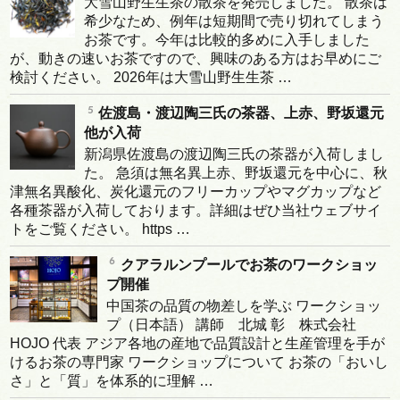
大雪山野生生茶の散茶を発売しました。 散茶は
希少なため、例年は短期間で売り切れてしまう
お茶です。今年は比較的多めに入手しました
が、動きの速いお茶ですので、興味のある方はお早めにご
検討ください。 2026年は大雪山野生生茶 …
佐渡島・渡辺陶三氏の茶器、上赤、野坂還元
他が入荷
新潟県佐渡島の渡辺陶三氏の茶器が入荷しまし
た。 急須は無名異上赤、野坂還元を中心に、秋
津無名異酸化、炭化還元のフリーカップやマグカップなど
各種茶器が入荷しております。詳細はぜひ当社ウェブサイ
トをご覧ください。 https …
クアラルンプールでお茶のワークショッ
プ開催
中国茶の品質の物差しを学ぶ ワークショッ
プ（日本語） 講師 北城 彰 株式会社
HOJO 代表 アジア各地の産地で品質設計と生産管理を手が
けるお茶の専門家 ワークショップについて お茶の「おいし
さ」と「質」を体系的に理解 …