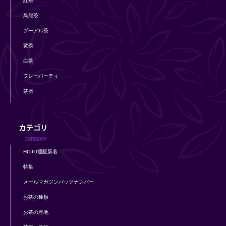
紅茶
烏龍茶
プーアル茶
黄茶
白茶
フレーバーティ
茶器
HOJO通販新着
特集
メールマガジンバックナンバー
お茶の種類
お茶の産地