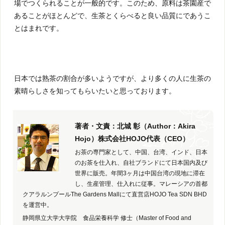
場でつくられることが一般的です。このため、原料は茶園産で
あることがほとんどで、生茶とくらべると良い品質にであうこ
とはまれです。
日本では熟茶の割合が多いようですが、より多くの人に生茶の
素晴らしさを知ってもらいたいと思っております。
著者・文責：北城 彰（Author：Akira
Hojo）株式会社HOJO代表（CEO）
お茶の専門家として、中国、台湾、インド、日本
のお茶を仕入れ、自社ブランドにて日本国内及び
世界に販売。年間3ヶ月は中国台湾の現地に滞在
し、生産管理、仕入れに従事。マレーシアの首都
クアラルンプールThe Gardens Mallにて直営店HOJO Tea SDN BHD
を運営中。
静岡県立大学大学院 食品栄養科学 修士（Master of Food and