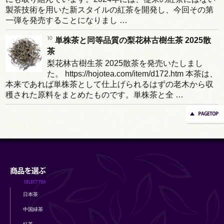
製茶技術を用いた新スタイルの紅茶を開発し、今回その第
一弾を発売することになりまし …
単株茶と同等品質の梨花林古樹生茶 2025散
茶
梨花林古樹生茶 2025散茶を発売いたしまし
た。 https://hojotea.com/item/d172.htm 本茶は、
本来であれば単株茶として仕上げられるはずの老木から収
穫された原料をまとめたものです。単株茶と全 …
日本茶
中国緑茶