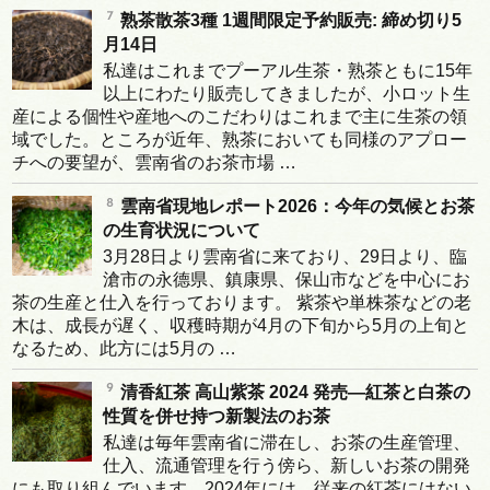
熟茶散茶3種 1週間限定予約販売: 締め切り5
月14日
私達はこれまでプーアル生茶・熟茶ともに15年
以上にわたり販売してきましたが、小ロット生
産による個性や産地へのこだわりはこれまで主に生茶の領
域でした。ところが近年、熟茶においても同様のアプロー
チへの要望が、雲南省のお茶市場 …
雲南省現地レポート2026：今年の気候とお茶
の生育状況について
3月28日より雲南省に来ており、29日より、臨
滄市の永德県、鎮康県、保山市などを中心にお
茶の生産と仕入を行っております。 紫茶や単株茶などの老
木は、成長が遅く、収穫時期が4月の下旬から5月の上旬と
なるため、此方には5月の …
清香紅茶 高山紫茶 2024 発売―紅茶と白茶の
性質を併せ持つ新製法のお茶
私達は毎年雲南省に滞在し、お茶の生産管理、
仕入、流通管理を行う傍ら、新しいお茶の開発
にも取り組んでいます。2024年には、従来の紅茶にはない