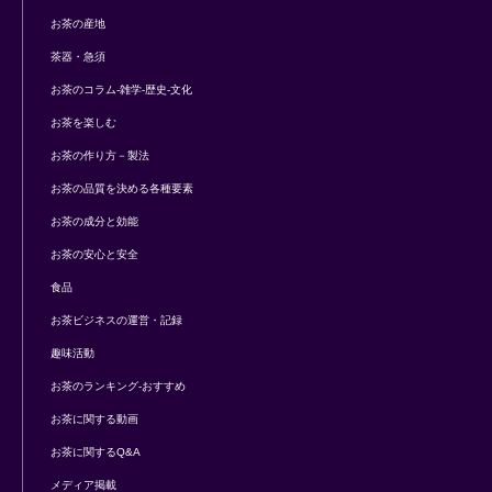
お茶の産地
茶器・急須
お茶のコラム-雑学-歴史-文化
お茶を楽しむ
お茶の作り方－製法
お茶の品質を決める各種要素
お茶の成分と効能
お茶の安心と安全
食品
お茶ビジネスの運営・記録
趣味活動
お茶のランキング-おすすめ
お茶に関する動画
お茶に関するQ&A
メディア掲載