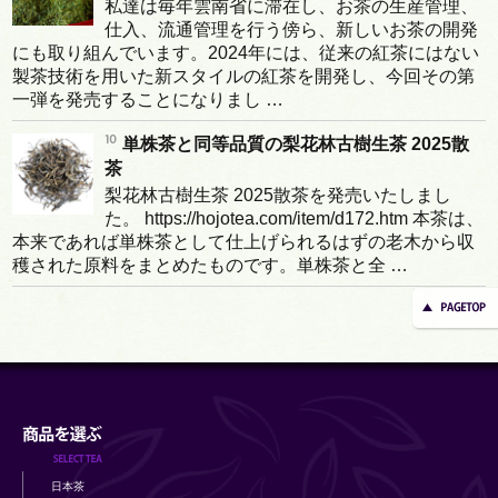
私達は毎年雲南省に滞在し、お茶の生産管理、
仕入、流通管理を行う傍ら、新しいお茶の開発
にも取り組んでいます。2024年には、従来の紅茶にはない
製茶技術を用いた新スタイルの紅茶を開発し、今回その第
一弾を発売することになりまし …
単株茶と同等品質の梨花林古樹生茶 2025散
茶
梨花林古樹生茶 2025散茶を発売いたしまし
た。 https://hojotea.com/item/d172.htm 本茶は、
本来であれば単株茶として仕上げられるはずの老木から収
穫された原料をまとめたものです。単株茶と全 …
日本茶