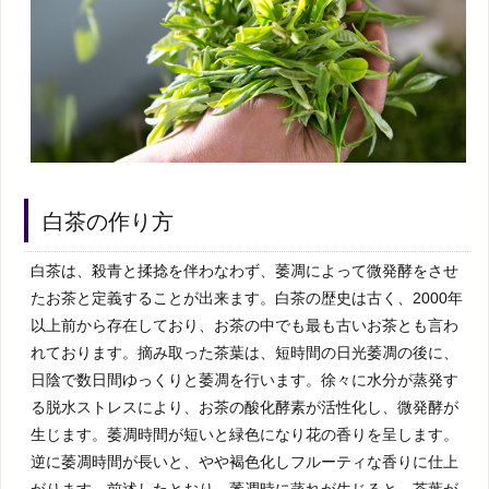
白茶の作り方
白茶は、殺青と揉捻を伴わなわず、萎凋によって微発酵をさせ
たお茶と定義することが出来ます。白茶の歴史は古く、2000年
以上前から存在しており、お茶の中でも最も古いお茶とも言わ
れております。摘み取った茶葉は、短時間の日光萎凋の後に、
日陰で数日間ゆっくりと萎凋を行います。徐々に水分が蒸発す
る脱水ストレスにより、お茶の酸化酵素が活性化し、微発酵が
生じます。萎凋時間が短いと緑色になり花の香りを呈します。
逆に萎凋時間が長いと、やや褐色化しフルーティな香りに仕上
がります。前述したとおり、萎凋時に蒸れが生じると、茶葉が