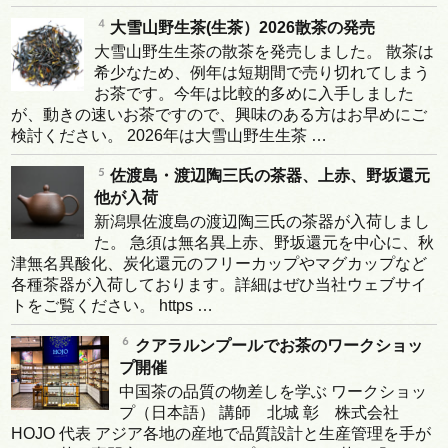
大雪山野生茶(生茶）2026散茶の発売
大雪山野生生茶の散茶を発売しました。 散茶は
希少なため、例年は短期間で売り切れてしまう
お茶です。今年は比較的多めに入手しました
が、動きの速いお茶ですので、興味のある方はお早めにご
検討ください。 2026年は大雪山野生生茶 …
佐渡島・渡辺陶三氏の茶器、上赤、野坂還元
他が入荷
新潟県佐渡島の渡辺陶三氏の茶器が入荷しまし
た。 急須は無名異上赤、野坂還元を中心に、秋
津無名異酸化、炭化還元のフリーカップやマグカップなど
各種茶器が入荷しております。詳細はぜひ当社ウェブサイ
トをご覧ください。 https …
クアラルンプールでお茶のワークショッ
プ開催
中国茶の品質の物差しを学ぶ ワークショッ
プ（日本語） 講師 北城 彰 株式会社
HOJO 代表 アジア各地の産地で品質設計と生産管理を手が