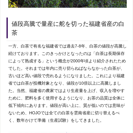
値段高騰で量産に舵を切った福建省産の白
茶
一方、白茶で有名な福建省では過去7-8年、白茶の値段が高騰し
続けております。このきっかけとなったのは「白茶は長期保存
によって熟成する」という概念が2000年頃より紹介されたため
でした。それまでは年内に売り切らねばならなかった白茶が、
古いほど高い値段で売れるようになりました。これにより福建
省では白茶が投機対象となり、値段が10倍以上に高騰しまし
た。当然、福建省の農家ではより生産量を上げ、収入を増やす
ために、肥料を多く使用するようになり、お茶の品質は全体に
低下傾向にあります。値段が高い上に、質が低いのでは意味が
ないため、HOJOでは全ての白茶を雲南省産に切り替えるべ
く、数年かけて準備（生産試験）をしてきました。