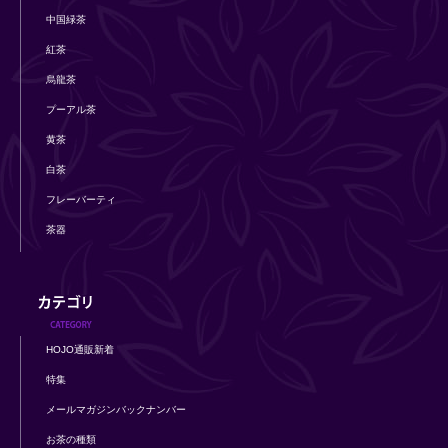
中国緑茶
紅茶
烏龍茶
プーアル茶
黄茶
白茶
フレーバーティ
茶器
HOJO通販新着
特集
メールマガジンバックナンバー
お茶の種類