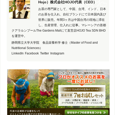
Hojo）株式会社HOJO代表（CEO）
お茶の専門家として、中国、台湾、インド、日本
のお茶を仕入れ、自社ブランドにて日本国内及び
世界に販売。年間3ヶ月は中国台湾の現地に滞在
し、生産管理、仕入れに従事。マレーシアの首都
クアラルンプールThe Gardens Mallにて直営店HOJO Tea SDN BHD
を運営中。
静岡県立大学大学院 食品栄養科学 修士（Master of Food and
Nutritional Sciences）
LinkedIn
Facebook
Twitter
Instagram