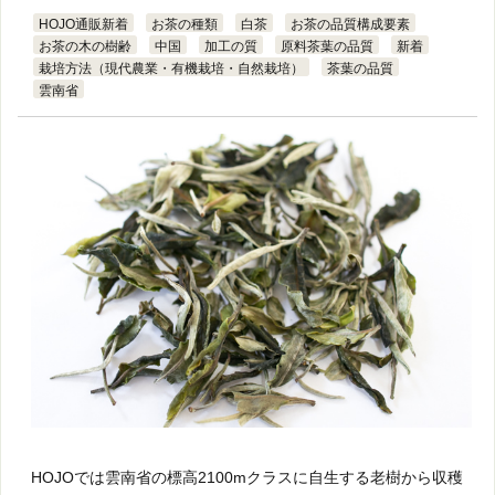
HOJO通販新着
お茶の種類
白茶
お茶の品質構成要素
お茶の木の樹齢
中国
加工の質
原料茶葉の品質
新着
栽培方法（現代農業・有機栽培・自然栽培）
茶葉の品質
雲南省
HOJOでは雲南省の標高2100mクラスに自生する老樹から収穫