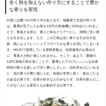
全く熱を加えない作り方にすることで豊か
な香りを実現
白茶には幾つかの作り方があります。福建省で主流の作り方
は、萎凋が完了したお茶を120℃の乾燥機に10分ほどいれるこ
とで、青臭さを抑え、香りと味をクリアーにし、同時に甘い香
りを引き出します。ただ、この工程は甘い香りを引き出す反
面、熱によりフレッシュでフローラルな香りを消してしまいま
す。HOJOで使用している原料茶葉は、自然栽培のお茶ゆえ
に、青臭さが殆ど感じられません。そこで、あえて、最後の
120℃加熱工程を省くことで、萎凋したてのフレッシュな白茶
特有の香りを楽しんで頂く事にしました。白牡丹を口にいれる
と、花の香りが豊に感じられ、余韻が非常に長く、飲みごたえ
のあるお茶です。白茶が好きな人のみならず、白茶を飲んだこ
とがない人にも是非ともお勧めするお茶です。