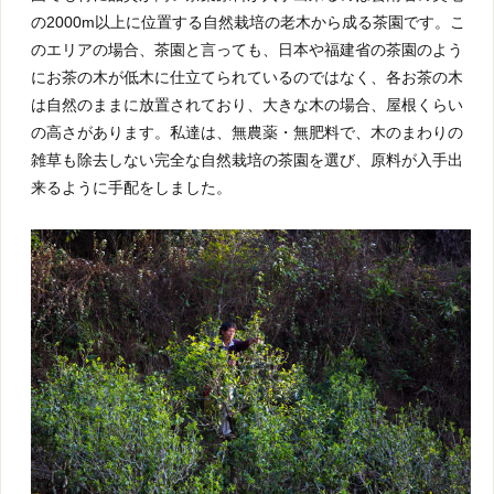
の2000m以上に位置する自然栽培の老木から成る茶園です。こ
のエリアの場合、茶園と言っても、日本や福建省の茶園のよう
にお茶の木が低木に仕立てられているのではなく、各お茶の木
は自然のままに放置されており、大きな木の場合、屋根くらい
の高さがあります。私達は、無農薬・無肥料で、木のまわりの
雑草も除去しない完全な自然栽培の茶園を選び、原料が入手出
来るように手配をしました。