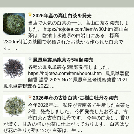
2026年産の高山白茶を発売
当店で人気の白茶の一つ、高山白茶を発売しま
した。 https://hojotea.com/item/w30.htm 高山白
茶は、臨滄市永徳県の白岩山にある、標高
2300m付近の茶園で収穫されたお茶から作られた白茶で
す。 …
鳳凰単叢烏龍茶を5種類発売
各種の鳳凰単叢を5種類発売しました。
https://hojotea.com/item/houou.htm 鳳凰単叢蜜
蘭香 濃香 2025 No.2 鳳凰単叢老欉蜜蘭香 2021
鳳凰単叢鴨糞香 2022 …
2026年産の古樹白茶･古樹白牡丹を発売
今年2026年に、私達が雲南省で生産した白茶を
2種、発売しました。 今回発売したお茶は、古
樹白茶と古樹白牡丹です。 今年の白茶は、香り
が濃く、甘みの強いお茶に仕上がっております。 白茶はな
ぜ花の香りが強いのか 白茶は、生 …