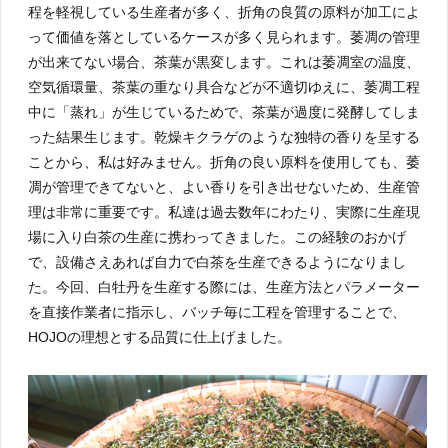
程を軽視している生産者が多く、折角の良質の原料が加工によ
って価値を落としているケースが多く見られます。萎凋の管理
が出来てない場合、茶葉が黒変します。これは萎凋室の温度、
空気循環量、茶葉の重なり具合などが不適切ゆえに、萎凋工程
中に「蒸れ」が生じているためで、茶葉が過度に発酵してしま
った結果生じます。乾燥キクラゲのような独特の香りを呈する
ことから、私は好みません。折角の良い原料を使用しても、萎
凋が管理できてないと、よい香りを引き出せないため、生産管
理は非常に重要です。私達は過去数年にわたり、実際に生産現
場に入り白茶の生産に携わってきました。この経験のおかげ
で、設備さえあれば自力で白茶を生産できるようになりまし
た。今回、白牡丹を生産する際には、生産方法とパラメーター
を直接作業者に指示し、バッチ毎に工程を管理することで、
HOJOの理想とする品質に仕上げました。