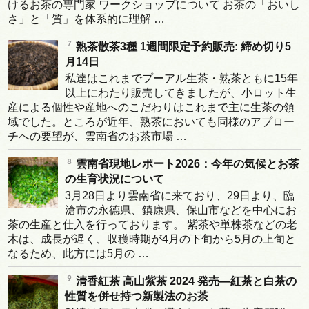
けるお茶の専門家 ワークショップについて お茶の「おいし
さ」と「質」を体系的に理解 …
熟茶散茶3種 1週間限定予約販売: 締め切り5
月14日
私達はこれまでプーアル生茶・熟茶ともに15年
以上にわたり販売してきましたが、小ロット生
産による個性や産地へのこだわりはこれまで主に生茶の領
域でした。ところが近年、熟茶においても同様のアプロー
チへの要望が、雲南省のお茶市場 …
雲南省現地レポート2026：今年の気候とお茶
の生育状況について
3月28日より雲南省に来ており、29日より、臨
滄市の永德県、鎮康県、保山市などを中心にお
茶の生産と仕入を行っております。 紫茶や単株茶などの老
木は、成長が遅く、収穫時期が4月の下旬から5月の上旬と
なるため、此方には5月の …
清香紅茶 高山紫茶 2024 発売―紅茶と白茶の
性質を併せ持つ新製法のお茶