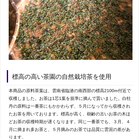
標高の高い茶園の自然栽培茶を使用
本商品の原料茶葉は、雲南省臨滄の南西部の標高2100m付近で
収穫しました。お茶は1芯1葉を規準に摘んで貰いました。白牡
丹の原料は一番茶にもかかわらず、５月になってから収穫され
たお茶を用いております。標高が高く、樹齢の古いお茶の木ほ
どお茶の収穫時期が遅くなります。同じ一番茶でも、３月、４
月に摘まれ多お茶と、５月摘みのお茶では品質に雲泥の差があ
ります。