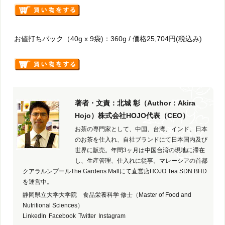
お値打ちパック（40g x 9袋)：360g / 価格25,704円(税込み)
著者・文責：北城 彰（Author：Akira
Hojo）株式会社HOJO代表（CEO）
お茶の専門家として、中国、台湾、インド、日本
のお茶を仕入れ、自社ブランドにて日本国内及び
世界に販売。年間3ヶ月は中国台湾の現地に滞在
し、生産管理、仕入れに従事。マレーシアの首都
クアラルンプールThe Gardens Mallにて直営店HOJO Tea SDN BHD
を運営中。
静岡県立大学大学院 食品栄養科学 修士（Master of Food and
Nutritional Sciences）
LinkedIn
Facebook
Twitter
Instagram