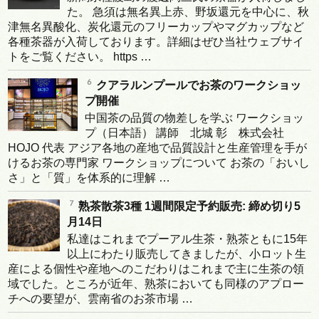
た。 急須は無名異上赤、野坂還元を中心に、秋
津無名異酸化、炭化還元のフリーカップやマグカップなど
各種茶器が入荷しております。詳細はぜひ当社ウェブサイ
トをご覧ください。 https …
クアラルンプールでお茶のワークショッ
プ開催
中国茶の品質の物差しを学ぶ ワークショッ
プ（日本語） 講師 北城 彰 株式会社
HOJO 代表 アジア各地の産地で品質設計と生産管理を手が
けるお茶の専門家 ワークショップについて お茶の「おいし
さ」と「質」を体系的に理解 …
熟茶散茶3種 1週間限定予約販売: 締め切り5
月14日
私達はこれまでプーアル生茶・熟茶ともに15年
以上にわたり販売してきましたが、小ロット生
産による個性や産地へのこだわりはこれまで主に生茶の領
域でした。ところが近年、熟茶においても同様のアプロー
チへの要望が、雲南省のお茶市場 …