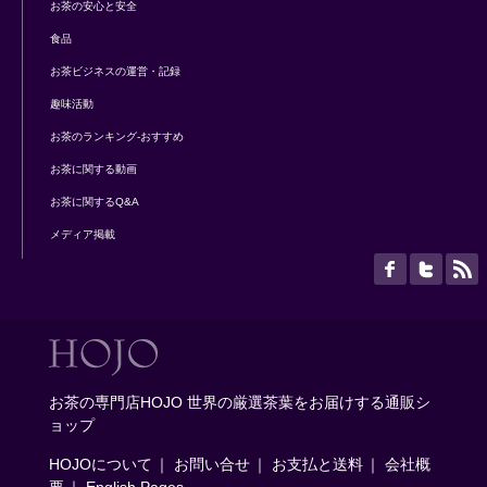
お茶の安心と安全
食品
お茶ビジネスの運営・記録
趣味活動
お茶のランキング-おすすめ
お茶に関する動画
お茶に関するQ&A
メディア掲載
お茶の専門店HOJO 世界の厳選茶葉をお届けする通販シ
ョップ
HOJOについて
｜
お問い合せ
｜
お支払と送料
｜
会社概
要
｜
English Pages