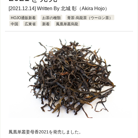
[2021.12.14] Written By
北城 彰（Akira Hojo）
HOJO通販新着
お茶の種類
青茶-烏龍茶（ウーロン茶）
中国
広東省
新着
鳳凰単叢烏龍
鳳凰単叢姜母香2021を発売しました。