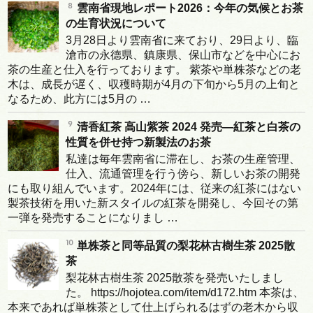
雲南省現地レポート2026：今年の気候とお茶
の生育状況について
3月28日より雲南省に来ており、29日より、臨
滄市の永德県、鎮康県、保山市などを中心にお
茶の生産と仕入を行っております。 紫茶や単株茶などの老
木は、成長が遅く、収穫時期が4月の下旬から5月の上旬と
なるため、此方には5月の …
清香紅茶 高山紫茶 2024 発売―紅茶と白茶の
性質を併せ持つ新製法のお茶
私達は毎年雲南省に滞在し、お茶の生産管理、
仕入、流通管理を行う傍ら、新しいお茶の開発
にも取り組んでいます。2024年には、従来の紅茶にはない
製茶技術を用いた新スタイルの紅茶を開発し、今回その第
一弾を発売することになりまし …
単株茶と同等品質の梨花林古樹生茶 2025散
茶
梨花林古樹生茶 2025散茶を発売いたしまし
た。 https://hojotea.com/item/d172.htm 本茶は、
本来であれば単株茶として仕上げられるはずの老木から収