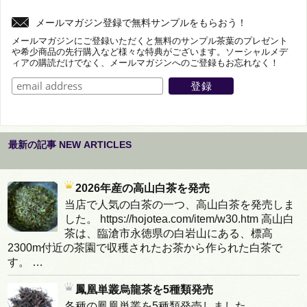
メールマガジン登録で無料サンプルをもらおう！
メールマガジンにご登録いただくと無料のサンプル茶葉のプレゼント
や希少商品の先行購入など様々な特典がございます。ソーシャルメデ
ィアの購読だけでなく、メールマガジンへのご登録もお忘れなく！
最新の記事 NEW ARTICLES
2026年産の高山白茶を発売
当店で人気の白茶の一つ、高山白茶を発売しま
した。 https://hojotea.com/item/w30.htm 高山白
茶は、臨滄市永徳県の白岩山にある、標高
2300m付近の茶園で収穫されたお茶から作られた白茶で
す。 …
鳳凰単叢烏龍茶を5種類発売
各種の鳳凰単叢を5種類発売しました。