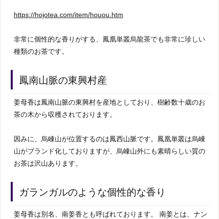
https://hojotea.com/item/houou.htm
非常に個性的な香りがする、鳳凰単叢烏龍茶でも非常に珍しい
種類のお茶です。
鳳南山脈の東興村産
姜母香は鳳南山脈の東興村を産地としており、樹齢数十歳のお
茶の木から収穫されております。
因みに、烏崠山が位置するのは鳳西山脈です。鳳凰単叢は烏崠
山がブランド化しておりますが、烏崠山外にも素晴らしい質の
お茶は沢山あります。
ガランガルのような個性的な香り
姜母香は別名、南姜香とも呼ばれております。 南姜とは、ナン