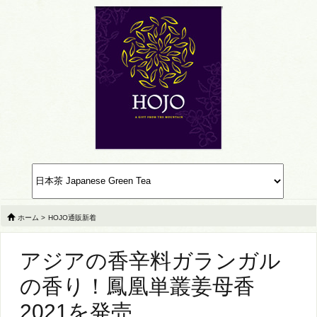
ホーム
>
HOJO通販新着
アジアの香辛料ガランガル
の香り！鳳凰単叢姜母香
2021を発売