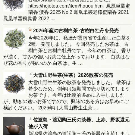
https://hojotea.com/item/houou.htm 鳳凰単叢蜜
蘭香 濃香 2025 No.2 鳳凰単叢老欉蜜蘭香 2021
鳳凰単叢鴨糞香 2022 …
2026年産の古樹白茶･古樹白牡丹を発売
今年2026年に、私達が雲南省で生産した白茶を
2種、発売しました。 今回発売したお茶は、古
樹白茶と古樹白牡丹です。 今年の白茶は、香り
が濃く、甘みの強いお茶に仕上がっております。 白茶はな
ぜ花の香りが強いのか 白茶は、生 …
大雪山野生茶(生茶）2026散茶の発売
大雪山野生生茶の散茶を発売しました。 散茶は
希少なため、例年は短期間で売り切れてしまう
お茶です。今年は比較的多めに入手しました
が、動きの速いお茶ですので、興味のある方はお早めにご
検討ください。 2026年は大雪山野生生茶 …
佐渡島・渡辺陶三氏の茶器、上赤、野坂還元
他が入荷
新潟県佐渡島の渡辺陶三氏の茶器が入荷しまし