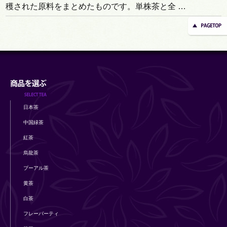
穫された原料をまとめたものです。単株茶と全 …
日本茶
中国緑茶
紅茶
烏龍茶
プーアル茶
黄茶
白茶
フレーバーティ