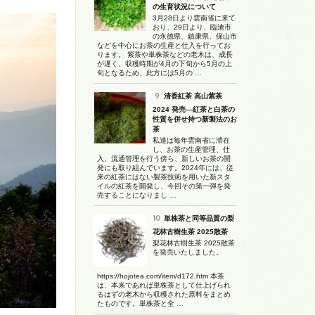
の生育状況について
3月28日より雲南省に来て
おり、29日より、臨滄市
の永德県、鎮康県、保山市
などを中心にお茶の生産と仕入を行ってお
ります。 紫茶や単株茶などの老木は、成長
が遅く、収穫時期が4月の下旬から5月の上
旬となるため、此方には5月の …
清香紅茶 高山紫茶
2024 発売―紅茶と白茶の
性質を併せ持つ新製法のお
茶
私達は毎年雲南省に滞在
し、お茶の生産管理、仕
入、流通管理を行う傍ら、新しいお茶の開
発にも取り組んでいます。2024年には、従
来の紅茶にはない製茶技術を用いた新スタ
イルの紅茶を開発し、今回その第一弾を発
売することになりまし …
単株茶と同等品質の梨
花林古樹生茶 2025散茶
梨花林古樹生茶 2025散茶
を発売いたしました。
https://hojotea.com/item/d172.htm 本茶
は、本来であれば単株茶として仕上げられ
るはずの老木から収穫された原料をまとめ
たものです。単株茶と全 …