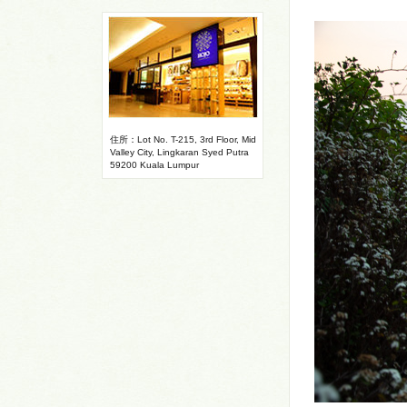
住所：Lot No. T-215, 3rd Floor, Mid
Valley City, Lingkaran Syed Putra
59200 Kuala Lumpur