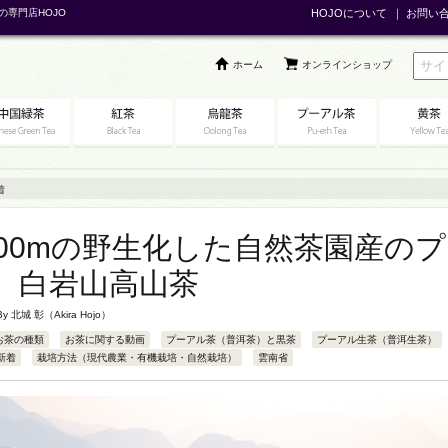
の専門店HOJO
HOJOについて
｜
お問い
ホーム
オンラインショップ
着
300mの野生化した自然茶園産の
、白岩山高山茶
 By
北城 彰（Akira Hojo）
お茶の種類
お茶に関する動画
プーアル茶（普洱茶）と黒茶
プーアル生茶（普洱生茶）
新着
栽培方法（現代農業・有機栽培・自然栽培）
雲南省