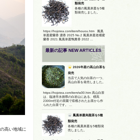
類発売
各種の鳳凰単叢を5種
類発売しました。
https://hojotea.com/item/houou.htm 鳳凰
単叢蜜蘭香 濃香 2025 No.2 鳳凰単叢老欉蜜
蘭香 2021 鳳凰単叢鴨糞香 2022 …
最新の記事 NEW ARTICLES
2026年産の高山白茶を
発売
当店で人気の白茶の一つ、
高山白茶を発売しました。
https://hojotea.com/item/w30.htm 高山白茶
は、臨滄市永徳県の白岩山にある、標高
2300m付近の茶園で収穫されたお茶から作
られた白茶です。 …
鳳凰単叢烏龍茶を5種
類発売
各種の鳳凰単叢を5種類発
高の高い地域に
売しました。