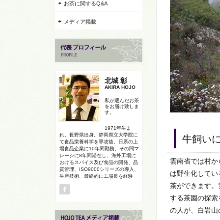
お茶に関するQ&A
メディア掲載
北城 彰
AKIRA HOJO
私が選んだお茶
をお届け致しま
す。
1971年生ま
れ。長野県出身。静岡県立大学院に
牛飼い
て食品栄養科学を専攻後、日系の上
場食品企業に10年間勤務。その間マ
レーシに8年間滞在し、海外工場に
雲南省では村か
おけるスパイス及び食品の開発、品
質管理、ISO9000シリーズの導入、
は野生化してい
生産技術、最終的に工場長を経験
茶ができます。
する茶園の探索
の人が、白岩山