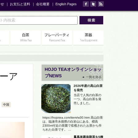
合せ
｜
お支払と送料
｜
会社概要
｜
English Pages
HOJO TEAオンラインショッ
プーア
プNEWS
2026年産の高山白茶
を発売
当店で人気の白茶の
一つ、高山白茶を発
売しました。
中国
https://hojotea.com/item/w30.htm 高山白茶
は、臨滄市永徳県の白岩山にある、標高
2300m付近の茶園で収穫されたお茶から作
られた白茶です。 …
鳳凰単叢烏龍茶を5種