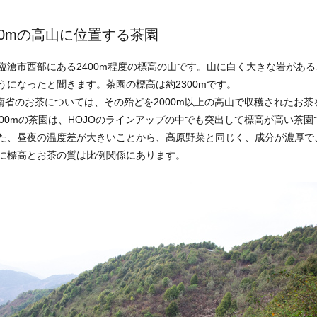
00mの高山に位置する茶園
臨滄市西部にある2400m程度の標高の山です。山に白く大きな岩があ
うになったと聞きます。茶園の標高は約2300mです。
雲南省のお茶については、その殆どを2000m以上の高山で収穫されたお
300mの茶園は、HOJOのラインアップの中でも突出して標高が高い茶
た、昼夜の温度差が大きいことから、高原野菜と同じく、成分が濃厚で
に標高とお茶の質は比例関係にあります。