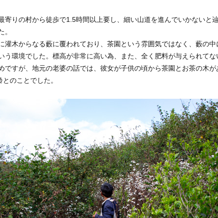
最寄りの村から徒歩で1.5時間以上要し、細い山道を進んでいかないと
た。
に灌木からなる藪に覆われており、茶園という雰囲気ではなく、藪の中
いう環境でした。標高が非常に高い為、また、全く肥料が与えられてな
めですが、地元の老婆の話では、彼女が子供の頃から茶園とお茶の木が
樹齢とのことでした。