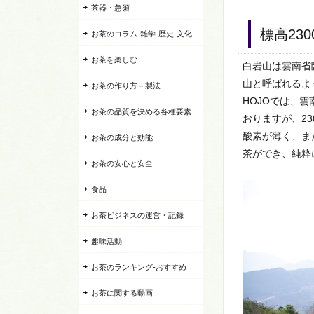
茶器・急須
標高23
お茶のコラム-雑学-歴史-文化
お茶を楽しむ
白岩山は雲南省
山と呼ばれるよ
お茶の作り方－製法
HOJOでは、
お茶の品質を決める各種要素
おりますが、2
酸素が薄く、ま
お茶の成分と効能
茶ができ、純粋
お茶の安心と安全
食品
お茶ビジネスの運営・記録
趣味活動
お茶のランキング-おすすめ
お茶に関する動画