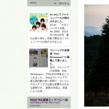
an anにてジャス
ミンパールが紹介
されました。
an an 「マガジ
ンハウス出版」
No.1865、2013
年7月24日号「夏
のお取り寄せ」特集で弊社のジャス
ミンパールが紹介されました。
マレーシアの全国
紙 “Star
Newspaper”に掲
載して貰いまし
た。
先日、マレーシア
の全国紙「Star
Newspaper」でHOJOの特集をして
くれました。 Starはマレーシアで
最も購読数の多い新聞で、マレーシ
アのメディアでは最も影響力の大き
な新聞です。 新聞の内容は、茶器
によりお茶 …