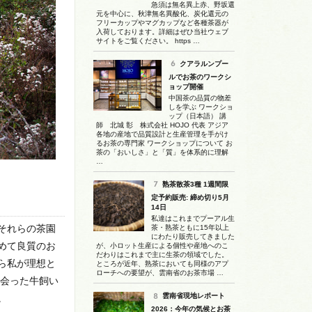
急須は無名異上赤、野坂還
元を中心に、秋津無名異酸化、炭化還元の
フリーカップやマグカップなど各種茶器が
入荷しております。詳細はぜひ当社ウェブ
サイトをご覧ください。 https …
クアラルンプー
ルでお茶のワークシ
ョップ開催
中国茶の品質の物差
しを学ぶ ワークショ
ップ（日本語） 講
師 北城 彰 株式会社 HOJO 代表 アジア
各地の産地で品質設計と生産管理を手がけ
るお茶の専門家 ワークショップについて お
茶の「おいしさ」と「質」を体系的に理解
…
熟茶散茶3種 1週間限
定予約販売: 締め切り5月
14日
私達はこれまでプーアル生
それらの茶園
茶・熟茶ともに15年以上
にわたり販売してきました
めて良質のお
が、小ロット生産による個性や産地へのこ
だわりはこれまで主に生茶の領域でした。
ら私が理想と
ところが近年、熟茶においても同様のアプ
ローチへの要望が、雲南省のお茶市場 …
出会った牛飼い
雲南省現地レポート
。
2026：今年の気候とお茶