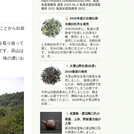
https://hojotea.com/item/houou.htm 鳳凰
単叢蜜蘭香 濃香 2025 No.2 鳳凰単叢老欉蜜
蘭香 2021 鳳凰単叢鴨糞香 2022 …
2026年産の古樹白茶･
古樹白牡丹を発売
ることから白岩
今年2026年に、私達が雲
南省で生産した白茶を2
種、発売しました。 今回
発売したお茶は、古樹白茶
茶を取り扱って
と古樹白牡丹です。 今年の白茶は、香りが
濃く、甘みの強いお茶に仕上がっておりま
園です。高山は
す。 白茶はなぜ花の香りが強いのか 白茶
は、生 …
、味の濃いお
大雪山野生茶(生茶）
2026散茶の発売
大雪山野生生茶の散茶を発
売しました。 散茶は希少
なため、例年は短期間で売
り切れてしまうお茶です。
今年は比較的多めに入手しましたが、動き
の速いお茶ですので、興味のある方はお早
めにご検討ください。 2026年は大雪山野生
生茶 …
佐渡島・渡辺陶三氏の
茶器、上赤、野坂還元他が
入荷
新潟県佐渡島の渡辺陶三氏
の茶器が入荷しました。