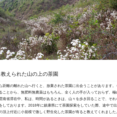
に教えられた山の上の茶園
ら距離の離れた山へ行くと、放棄された茶園に出会うことがあります。
ることから、無肥料無農薬はもちろん、全く人の手が入っておらず、極
雲南省滞在中、私は、時間があるときは、山々を歩き回ることで、それ
をしております。2018年に鎮康県にて茶園探索をしていた際、途中で
の頂上付近に小規模で激しく野生化した茶園が有ると教えてくれました