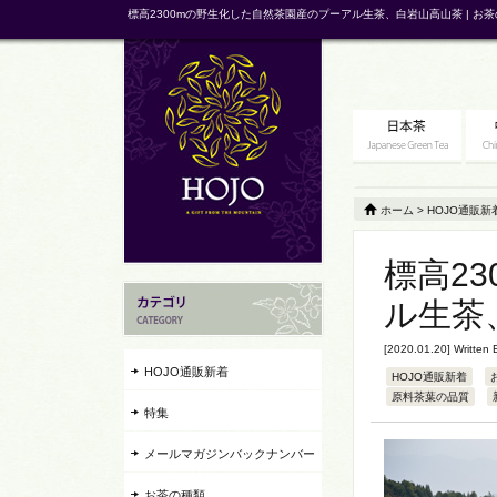
標高2300mの野生化した自然茶園産のプーアル生茶、白岩山高山茶 | お茶
ホーム
>
HOJO通販新
標高2
ル生茶
[2020.01.20] Written
HOJO通販新着
HOJO通販新着
原料茶葉の品質
特集
メールマガジンバックナンバー
お茶の種類