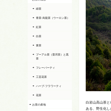
緑茶
青茶-烏龍茶（ウーロン茶）
紅茶
白茶
黄茶
プーアル茶（普洱茶）と黒
茶
フレーバーティ
工芸花茶
ハーブ-フラワーティ
花茶
白岩山高山茶と
お茶の産地
ある、野生化し