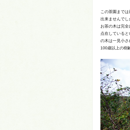
この茶園までは
出来ませんでし
お茶の木は完全
点在していると
の木は一見小さ
100歳以上の